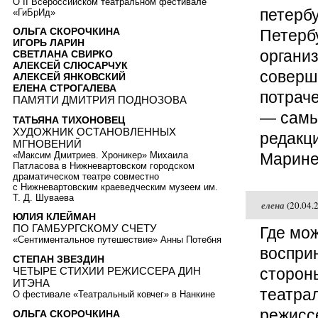
О II Всероссийском театральном фестивале
петербу
«ГиБрИд»
ОЛЬГА СКОРОЧКИНА
Петербу
ИГОРЬ ЛАРИН
организ
СВЕТЛАНА СВИРКО
АЛЕКСЕЙ СЛЮСАРЧУК
соверши
АЛЕКСЕЙ ЯНКОВСКИЙ
ЕЛЕНА СТРОГАЛЕВА
потрач
ПАМЯТИ ДМИТРИЯ ПОДНОЗОВА
— самы
ТАТЬЯНА ТИХОНОВЕЦ
ХУДОЖНИК ОСТАНОВЛЕННЫХ
редакци
МГНОВЕНИЙ
Марине
«Максим Дмитриев. Хроникер» Михаила
Патласова в Нижневартовском городском
драматическом театре совместно
с Нижневартовским краеведческим музеем им.
Т. Д. Шуваева
елена
(20.04.
ЮЛИЯ КЛЕЙМАН
ПО ГАМБУРГСКОМУ СЧЕТУ
Где мож
«Сентиментальное путешествие» Анны Потебня
воспри
СТЕПАН ЗВЕЗДИН
ЧЕТЫРЕ СТИХИИ РЕЖИССЕРА ДИН
сторон
ИТЭНА
театра
О фестивале «Театральный ковчег» в Нанкине
режисс
ОЛЬГА СКОРОЧКИНА