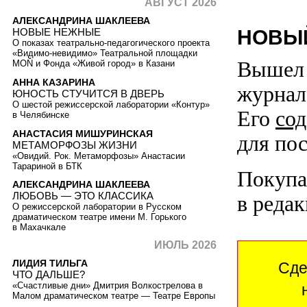
АВГУСТ 2026
АЛЕКСАНДРИНА ШАКЛЕЕВА
НОВЫЙ
НОВЫЕ НЕЖНЫЕ
О показах театрально-педагогического проекта
«Видимо-невидимо» Театральной площадки
Вышел 
MOŇ и Фонда «Живой город» в Казани
АННА КАЗАРИНА
журнал
ЮНОСТЬ СТУЧИТСЯ В ДВЕРЬ
О шестой режиссерской лаборатории «Контур»
Его
со
в Челябинске
АНАСТАСИЯ МИШУРИНСКАЯ
для пос
МЕТАМОРФОЗЫ ЖИЗНИ
«Овидий. Рок. Метаморфозы» Анастасии
Тарариной в БТК
Покупай
АЛЕКСАНДРИНА ШАКЛЕЕВА
ЛЮБОВЬ — ЭТО КЛАССИКА
в реда
О режиссерской лаборатории в Русском
драматическом театре имени М. Горького
в Махачкале
ИЮЛЬ 2026
ЛИДИЯ ТИЛЬГА
Сде
ЧТО ДАЛЬШЕ?
«Счастливые дни» Дмитрия Волкострелова в
Малом драматическом театре — Театре Европы