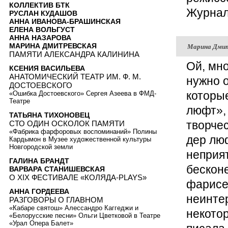
КОЛЛЕКТИВ БТК
Журнал
РУСЛАН КУДАШОВ
АННА ИВАНОВА-БРАШИНСКАЯ
ЕЛЕНА ВОЛЬГУСТ
АННА НАЗАРОВА
Марина Дми
МАРИНА ДМИТРЕВСКАЯ
ПАМЯТИ АЛЕКСАНДРА КАЛИНИНА
Ой, мно
КСЕНИЯ ВАСИЛЬЕВА
АНАТОМИЧЕСКИЙ ТЕАТР ИМ. Ф. М.
нужно о
ДОСТОЕВСКОГО
которы
«Ошибка Достоевского» Сергея Азеева в ФМД-
Театре
люфт»,
ТАТЬЯНА ТИХОНОВЕЦ
творче
СТО ОДИН ОСКОЛОК ПАМЯТИ
«Фабрика фарфоровых воспоминаний» Полины
дер люф
Кардымон в Музее художественной культуры
Новгородской земли
неприя
ГАЛИНА БРАНДТ
бескон
ВАРВАРА СТАНИШЕВСКАЯ
О XIX ФЕСТИВАЛЕ «КОЛЯДА-PLAYS»
фарисе
АННА ГОРДЕЕВА
неинтер
РАЗГОВОРЫ О ГЛАВНОМ
«Кабаре святош» Алессандро Каггеджи и
некото
«Белорусские песни» Ольги Цветковой в Театре
«Урал Опера Балет»