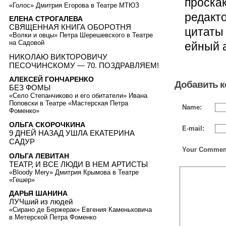
проскак
«Голос» Дмитрия Егорова в Театре МТЮЗ
редакт
ЕЛЕНА СТРОГАЛЕВА
СВЯЩЕННАЯ КНИГА ОБОРОТНЯ
цитаты
«Волки и овцы» Петра Шерешевского в Театре
на Садовой
ейный 
НИКОЛАЮ ВИКТОРОВИЧУ
ПЕСОЧИНСКОМУ — 70. ПОЗДРАВЛЯЕМ!
АЛЕКСЕЙ ГОНЧАРЕНКО
Добавить 
БЕЗ ФОМЫ
«Село Степанчиково и его обитатели» Ивана
Поповски в Театре «Мастерская Петра
Name:
Фоменко»
ОЛЬГА СКОРОЧКИНА
E-mail:
9 ДНЕЙ НАЗАД УШЛА ЕКАТЕРИНА
САДУР
Your Commen
ОЛЬГА ЛЕВИТАН
ТЕАТР, И ВСЕ ЛЮДИ В НЕМ АРТИСТЫ
«Bloody Mery» Дмитрия Крымова в Театре
«Гешер»
ДАРЬЯ ШАНИНА
ЛУЧший из людей
«Сирано де Бержерак» Евгения Каменьковича
в Метерской Петра Фоменко