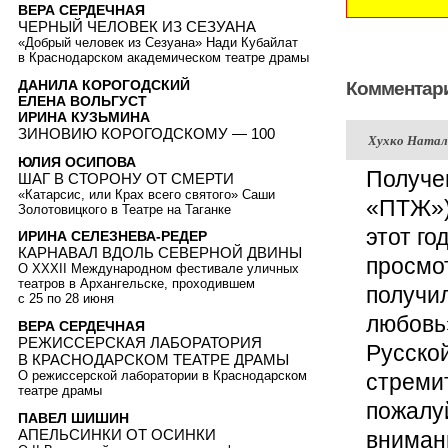
ВЕРА СЕРДЕЧНАЯ
ЧЕРНЫЙ ЧЕЛОВЕК ИЗ СЕЗУАНА
«Добрый человек из Сезуана» Нади Кубайлат
в Краснодарском академическом театре драмы
ДАНИЛА КОРОГОДСКИЙ
Комментари
ЕЛЕНА ВОЛЬГУСТ
ИРИНА КУЗЬМИНА
ЗИНОВИЮ КОРОГОДСКОМУ — 100
Хухко Натал
ЮЛИЯ ОСИПОВА
Получе
ШАГ В СТОРОНУ ОТ СМЕРТИ
«Катарсис, или Крах всего святого» Саши
«ПТЖ»)
Золотовицкого в Театре на Таганке
этот го
ИРИНА СЕЛЕЗНЕВА-РЕДЕР
КАРНАВАЛ ВДОЛЬ СЕВЕРНОЙ ДВИНЫ
просмот
О XXXII Международном фестивале уличных
театров в Архангельске, проходившем
получил
с 25 по 28 июня
любовь
ВЕРА СЕРДЕЧНАЯ
РЕЖИССЕРСКАЯ ЛАБОРАТОРИЯ
Русской
В КРАСНОДАРСКОМ ТЕАТРЕ ДРАМЫ
О режиссерской лаборатории в Краснодарском
стреми
театре драмы
пожалуй
ПАВЕЛ ШИШИН
АПЕЛЬСИНКИ ОТ ОСИНКИ
внимани