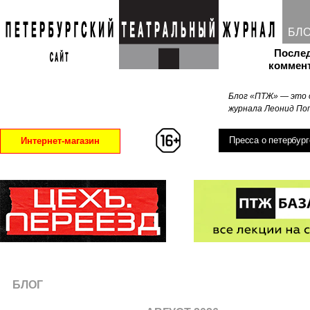
БЛ
После
коммен
Блог «ПТЖ» — это 
журнала Леонид Поп
Пресса о петербург
Интернет-магазин
БЛОГ