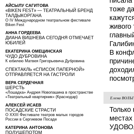
писала 
АЙСЫЛУ САГИТОВА
тоже д
«BIKEN FEST» — ТЕАТРАЛЬНЫЙ БРЕНД
ТАЛДЫКОРГАНА
кажутс
О IV Международном театральном фестивале
живого 
Biken Fest
АННА ГОРДЕЕВА
главный
ДИАНА ВИШНЕВА СЕГОДНЯ ОТМЕЧАЕТ
Галиби
ЮБИЛЕЙ
В конф
ЕКАТЕРИНА ОМЕЦИНСКАЯ
ЧУДО ДУБРОВИНА
причине
К юбилею Матвея Григорьевича Дубровина
доходил
СПЕКТАКЛЬ «СПИСОК ПАПЕРНОЙ»
ОТПРАВЛЯЕТСЯ НА ГАСТРОЛИ
посмотр
ВЕРА СЕРДЕЧНАЯ
ШЕРСТЬ
«Лошадка» Андрея Новопашина в пространстве
«Театральный квартирник» (Краснодар)
Елена ВОЛЬ
АЛЕКСЕЙ ИСАЕВ
Только 
ПОСАДСКИЕ СТРАСТИ
О XXIII Фестивале театров малых городов
местах 
России в Сергиевом Посаде
УДОВОЛ
КАТЕРИНА АНТОНОВА
ПОЛУШЕПОТОМ