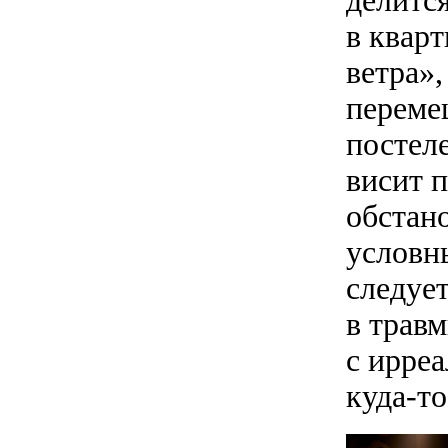
делится
в квар
ветра»,
переме
постел
висит 
обстано
условны
следуе
в трав
с ирре
куда-то