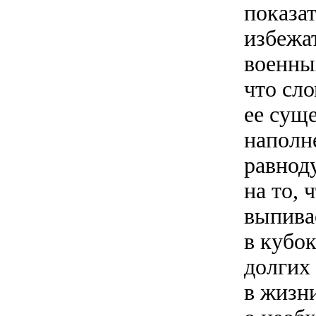
показат
избежат
военных
что сл
ее сущ
наполне
равнод
на то, 
выпивае
в кубок
долгих
в жизн