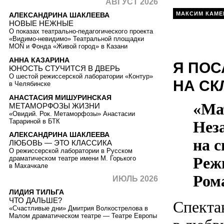
АВГУСТ 2026
МАКСИМ КАМЕ
АЛЕКСАНДРИНА ШАКЛЕЕВА
НОВЫЕ НЕЖНЫЕ
О показах театрально-педагогического проекта
«Видимо-невидимо» Театральной площадки
MOŇ и Фонда «Живой город» в Казани
АННА КАЗАРИНА
Я ПОС
ЮНОСТЬ СТУЧИТСЯ В ДВЕРЬ
О шестой режиссерской лаборатории «Контур»
НА СК
в Челябинске
АНАСТАСИЯ МИШУРИНСКАЯ
«Ма
МЕТАМОРФОЗЫ ЖИЗНИ
«Овидий. Рок. Метаморфозы» Анастасии
Тарариной в БТК
Нез
АЛЕКСАНДРИНА ШАКЛЕЕВА
на с
ЛЮБОВЬ — ЭТО КЛАССИКА
О режиссерской лаборатории в Русском
Реж
драматическом театре имени М. Горького
в Махачкале
Ром
ИЮЛЬ 2026
ЛИДИЯ ТИЛЬГА
ЧТО ДАЛЬШЕ?
Спекта
«Счастливые дни» Дмитрия Волкострелова в
Малом драматическом театре — Театре Европы