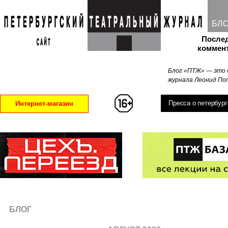
БЛ
После
коммен
Блог «ПТЖ» — это 
журнала Леонид Поп
Пресса о петербург
Интернет-магазин
БЛОГ