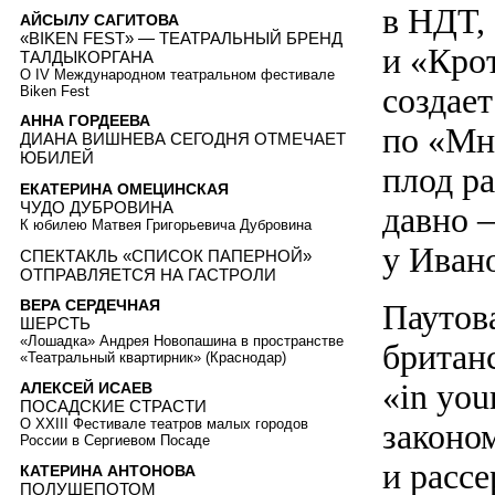
в НДТ,
АЙСЫЛУ САГИТОВА
«BIKEN FEST» — ТЕАТРАЛЬНЫЙ БРЕНД
и «Кро
ТАЛДЫКОРГАНА
О IV Международном театральном фестивале
создае
Biken Fest
АННА ГОРДЕЕВА
по «Мн
ДИАНА ВИШНЕВА СЕГОДНЯ ОТМЕЧАЕТ
ЮБИЛЕЙ
плод р
ЕКАТЕРИНА ОМЕЦИНСКАЯ
ЧУДО ДУБРОВИНА
давно 
К юбилею Матвея Григорьевича Дубровина
у Иван
СПЕКТАКЛЬ «СПИСОК ПАПЕРНОЙ»
ОТПРАВЛЯЕТСЯ НА ГАСТРОЛИ
ВЕРА СЕРДЕЧНАЯ
Паутов
ШЕРСТЬ
«Лошадка» Андрея Новопашина в пространстве
британ
«Театральный квартирник» (Краснодар)
«in you
АЛЕКСЕЙ ИСАЕВ
ПОСАДСКИЕ СТРАСТИ
О XXIII Фестивале театров малых городов
законо
России в Сергиевом Посаде
и рассе
КАТЕРИНА АНТОНОВА
ПОЛУШЕПОТОМ