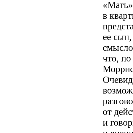
«Мать»
в квар
предст
ее сын
смыслом
что, п
Моррис
Очевидн
возмож
разгово
от дей
и гово