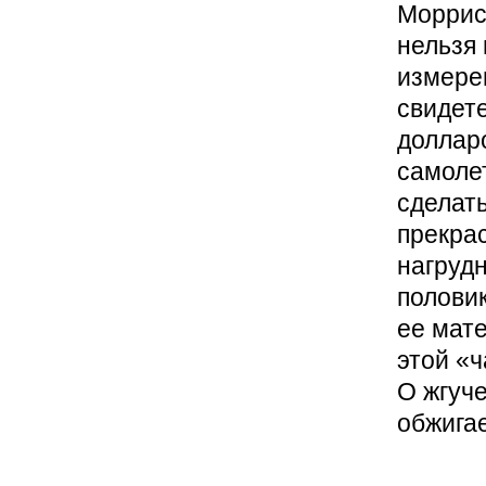
Моррис
нельзя 
измерен
свидете
долларо
самоле
сделать
прекрас
нагрудн
половик
ее мат
этой «
О жгуче
обжигае