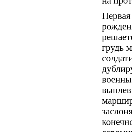
на про
Первая
рождени
решает
грудь 
солдат
дублир
военны
выплев
маршир
заслоня
конечн