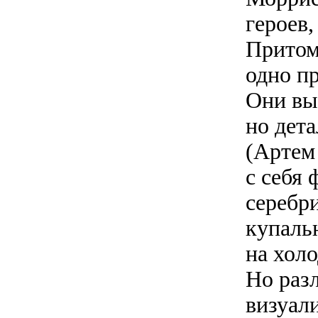
героев,
Притом
одно п
Они вы
но дет
(Артем
с себя
серебр
купальн
на хол
Но разл
визуал