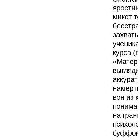
яростн
микст т
бесстр
захваты
ученика
курса 
«Матери
выгляди
аккурат
намертв
вон из 
понимаю
на гран
психоло
буффон