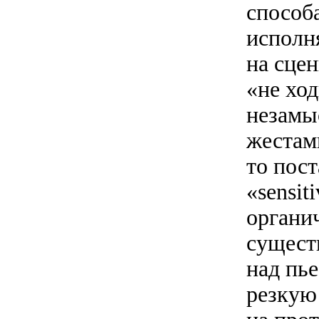
способ
исполн
на сце
«не ход
незамы
жестам
то пос
«sensit
органи
сущест
над пь
резкую