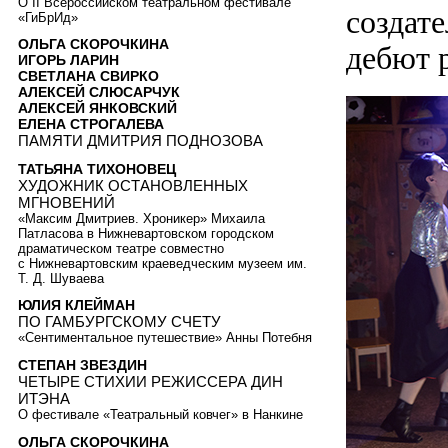
О II Всероссийском театральном фестивале
создате
«ГиБрИд»
ОЛЬГА СКОРОЧКИНА
дебют 
ИГОРЬ ЛАРИН
СВЕТЛАНА СВИРКО
АЛЕКСЕЙ СЛЮСАРЧУК
АЛЕКСЕЙ ЯНКОВСКИЙ
ЕЛЕНА СТРОГАЛЕВА
ПАМЯТИ ДМИТРИЯ ПОДНОЗОВА
ТАТЬЯНА ТИХОНОВЕЦ
ХУДОЖНИК ОСТАНОВЛЕННЫХ
МГНОВЕНИЙ
«Максим Дмитриев. Хроникер» Михаила
Патласова в Нижневартовском городском
драматическом театре совместно
с Нижневартовским краеведческим музеем им.
Т. Д. Шуваева
ЮЛИЯ КЛЕЙМАН
ПО ГАМБУРГСКОМУ СЧЕТУ
«Сентиментальное путешествие» Анны Потебня
СТЕПАН ЗВЕЗДИН
ЧЕТЫРЕ СТИХИИ РЕЖИССЕРА ДИН
ИТЭНА
О фестивале «Театральный ковчег» в Нанкине
ОЛЬГА СКОРОЧКИНА