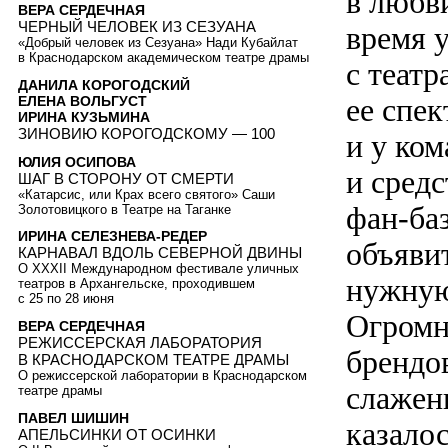
в любв
ВЕРА СЕРДЕЧНАЯ
ЧЕРНЫЙ ЧЕЛОВЕК ИЗ СЕЗУАНА
время 
«Добрый человек из Сезуана» Нади Кубайлат
в Краснодарском академическом театре драмы
с теат
ДАНИЛА КОРОГОДСКИЙ
ее спек
ЕЛЕНА ВОЛЬГУСТ
ИРИНА КУЗЬМИНА
ЗИНОВИЮ КОРОГОДСКОМУ — 100
и у ко
ЮЛИЯ ОСИПОВА
и сред
ШАГ В СТОРОНУ ОТ СМЕРТИ
«Катарсис, или Крах всего святого» Саши
фан-базу
Золотовицкого в Театре на Таганке
ИРИНА СЕЛЕЗНЕВА-РЕДЕР
объявит
КАРНАВАЛ ВДОЛЬ СЕВЕРНОЙ ДВИНЫ
О XXXII Международном фестивале уличных
нужную
театров в Архангельске, проходившем
с 25 по 28 июня
Огромн
ВЕРА СЕРДЕЧНАЯ
РЕЖИССЕРСКАЯ ЛАБОРАТОРИЯ
брендов
В КРАСНОДАРСКОМ ТЕАТРЕ ДРАМЫ
О режиссерской лаборатории в Краснодарском
слажен
театре драмы
ПАВЕЛ ШИШИН
казало
АПЕЛЬСИНКИ ОТ ОСИНКИ