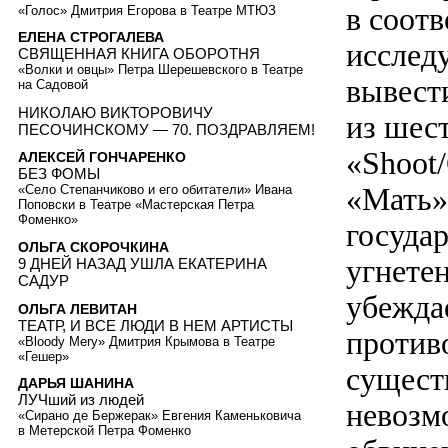
в соотв
«Голос» Дмитрия Егорова в Театре МТЮЗ
ЕЛЕНА СТРОГАЛЕВА
исслед
СВЯЩЕННАЯ КНИГА ОБОРОТНЯ
«Волки и овцы» Петра Шерешевского в Театре
вывест
на Садовой
НИКОЛАЮ ВИКТОРОВИЧУ
из шес
ПЕСОЧИНСКОМУ — 70. ПОЗДРАВЛЯЕМ!
«Shoot/
АЛЕКСЕЙ ГОНЧАРЕНКО
БЕЗ ФОМЫ
«Мать»,
«Село Степанчиково и его обитатели» Ивана
Поповски в Театре «Мастерская Петра
Фоменко»
госуда
ОЛЬГА СКОРОЧКИНА
угнете
9 ДНЕЙ НАЗАД УШЛА ЕКАТЕРИНА
САДУР
убеждае
ОЛЬГА ЛЕВИТАН
ТЕАТР, И ВСЕ ЛЮДИ В НЕМ АРТИСТЫ
против
«Bloody Mery» Дмитрия Крымова в Театре
«Гешер»
сущест
ДАРЬЯ ШАНИНА
ЛУЧший из людей
невозм
«Сирано де Бержерак» Евгения Каменьковича
в Метерской Петра Фоменко