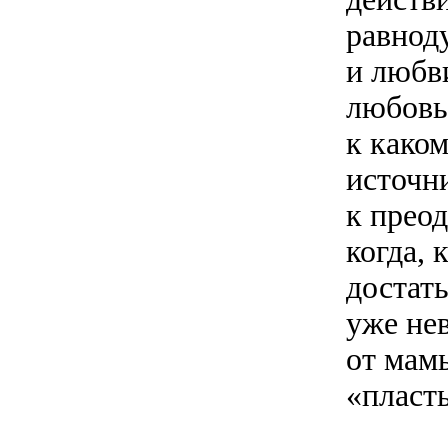
равнод
и любв
любовь
к како
источн
к преод
когда, 
достать
уже не
от мамы
«пласт