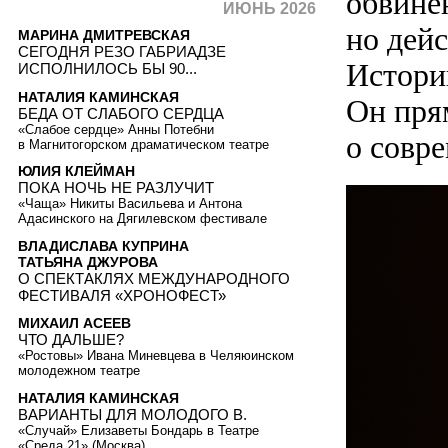
обвине
ИЮНЬ 2026
но дей
МАРИНА ДМИТРЕВСКАЯ
СЕГОДНЯ РЕЗО ГАБРИАДЗЕ
Истори
ИСПОЛНИЛОСЬ БЫ 90...
НАТАЛИЯ КАМИНСКАЯ
Он пря
БЕДА ОТ СЛАБОГО СЕРДЦА
«Слабое сердце» Анны Потебни
о совре
в Магнитогорском драматическом театре
ЮЛИЯ КЛЕЙМАН
ПОКА НОЧЬ НЕ РАЗЛУЧИТ
«Чаща» Никиты Васильева и Антона
Адасинского на Дягилевском фестивале
ВЛАДИСЛАВА КУПРИНА
ТАТЬЯНА ДЖУРОВА
О СПЕКТАКЛЯХ МЕЖДУНАРОДНОГО
ФЕСТИВАЛЯ «ХРОНОФЕСТ»
МИХАИЛ АСЕЕВ
ЧТО ДАЛЬШЕ?
«Ростовы» Ивана Миневцева в Челяюинском
молодежном театре
НАТАЛИЯ КАМИНСКАЯ
ВАРИАНТЫ ДЛЯ МОЛОДОГО В.
«Случай» Елизаветы Бондарь в Театре
«Среда 21» (Москва)