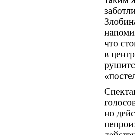
заботл
Злобин
напомин
что сто
в цент
рушится
«посте
Спекта
голосо
но дей
непрои
действ