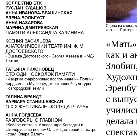
КОЛЛЕКТИВ БТК
РУСЛАН КУДАШОВ
АННА ИВАНОВА-БРАШИНСКАЯ
ЕЛЕНА ВОЛЬГУСТ
АННА НАЗАРОВА
Сцена из спектак
МАРИНА ДМИТРЕВСКАЯ
Фото — Екатерин
ПАМЯТИ АЛЕКСАНДРА КАЛИНИНА
«Мать»
КСЕНИЯ ВАСИЛЬЕВА
АНАТОМИЧЕСКИЙ ТЕАТР ИМ. Ф. М.
ДОСТОЕВСКОГО
как и а
«Ошибка Достоевского» Сергея Азеева в ФМД-
Театре
Злобин,
ТАТЬЯНА ТИХОНОВЕЦ
Художн
СТО ОДИН ОСКОЛОК ПАМЯТИ
«Фабрика фарфоровых воспоминаний» Полины
Кардымон в Музее художественной культуры
Эренбу
Новгородской земли
с выпу
ГАЛИНА БРАНДТ
ВАРВАРА СТАНИШЕВСКАЯ
О XIX ФЕСТИВАЛЕ «КОЛЯДА-PLAYS»
училис
АННА ГОРДЕЕВА
делала
РАЗГОВОРЫ О ГЛАВНОМ
«Кабаре святош» Алессандро Каггеджи и
спекта
«Белорусские песни» Ольги Цветковой в Театре
«Урал Опера Балет»