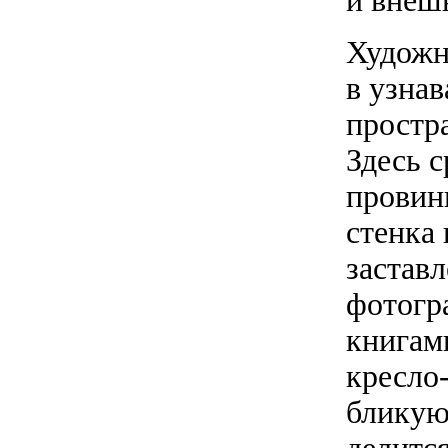
и внеш
Художн
в узнав
простр
Здесь с
провин
стенка 
застав
фотогр
книгам
кресло-
бликую