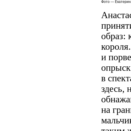
Фото — Екатерин
Анаста
принят
образ:
короля
и порве
опрыск
в спек
здесь, 
обнажа
на гра
мальчи
таким 