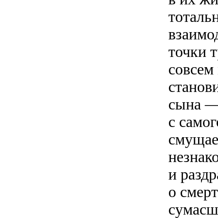
тоталь
взаимо
точки 
совсем
станов
сына —
с самог
смущае
незнак
и разд
о смер
сумасш