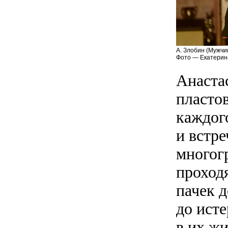
А. Злобин (Мужчин
Фото — Екатерин
Анаста
пласто
каждог
и встр
многог
проход
пачек д
до ист
в их жи