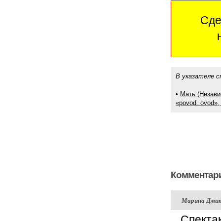
Сде
В указателе с
•
Мать (Незави
«povod. ovod»,
Комментари
Марина Дми
Спекта