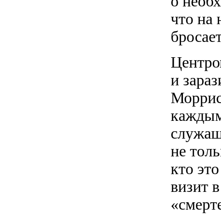
о необх
что на 
бросает
Центро
и зараз
Моррис
каждым
служащ
не толь
кто это
визит в
«смерт