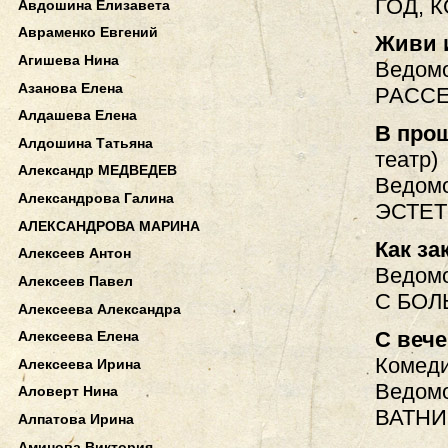
ГОД, 
Авдошина Елизавета
Авраменко Евгений
Живи 
Агишева Нина
Ведомо
Азанова Елена
РАСС
Алдашева Елена
В про
Алдошина Татьяна
театр)
Александр МЕДВЕДЕВ
Ведомо
Александрова Галина
ЭСТЕТ
АЛЕКСАНДРОВА МАРИНА
Как за
Алексеев Антон
Ведомо
Алексеев Павел
С БОЛ
Алексеева Александра
С вече
Алексеева Елена
Комеди
Алексеева Ирина
Ведомо
Аловерт Нина
ВАТНИ
Алпатова Ирина
Аминова Виктория