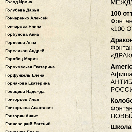
МЕЖДУ
Голод Ирина
Голубева Дарья
100 от
Гончаренко Алексей
Фонтан
Гончарова Янина
«100 
Горбунова Анна
Драко
Гордеева Анна
Фонтан
Гореликов Андрей
«ДРАК
Горобец Мария
Americ
Гороховская Екатерина
Афиша.
Горфункель Елена
АНТИБ
Горчакова Екатерина
РОСС
Гревцева Надежда
Колоб
Григорьев Илья
Фонтан
Григорьева Анастасия
НОВЫЙ
Григорян Анаит
Гриневецкий Евгений
Школа
Грищенко Елена