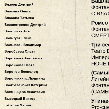
Башла
Власов Дмитрий
Фонтан
Власова Ольга
С ВЛ
Власова Татьяна
Ромео
Волкострелов Дмитрий
Фонтанк
Волошина Ася
СМЕРТ
Вольгуст Елена
Три с
Вольфсон Владимир
Театр 
Воробьева Ольга
Импери
Воронкова Анастасия
НОЧЬ 
Воронкова Настя
Воронов Всеволод
(Самый
Литейн
Ворончихина Людмила
Фонтан
Воскресенская Катерина
(САМЫ
Вохминцева Анастасия
Высоцкий Виктор
Утиная
Габелия Мария
Pro-сц