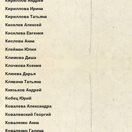
Кириллов Андрей
Кириллова Ирина
Кириллова Татьяна
Киселев Алексей
Киселева Евгения
Кислова Анна
Клейман Юлия
Климова Даша
Клочкова Ксения
Клюева Дарья
Клявина Татьяна
Князьков Андрей
Кобец Юрий
Ковалева Александра
Ковалевский Георгий
Коваленко Анна
Коваленко Галина