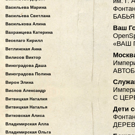
им. Г. 
Васильева Марина
Фонтан
БАБЬЯ
Васильева Светлана
Василькова Алина
Ваш Г
Вахрамцева Катерина
OpenSp
Веселаго Кирилл
«ВАШ 
Ветлинская Анна
Москв
Вилисов Виктор
Импери
Виноградова Даша
АВТОБ
Виноградова Полина
Служа
Вирон Элина
Импери
Вислов Александр
С ЦЕ
Витвицкая Наталия
Витвицкая Наталья
Дети 
Витковская Алиса
Фонтан
ДЕРЕ
Владимирская Алла
Владимирская Ольга