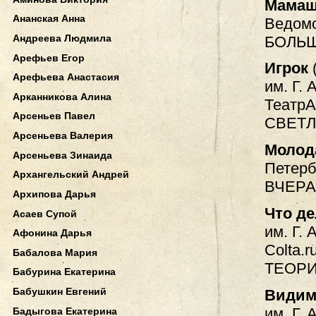
Мамаша
Ананская Анна
Ведомо
Андреева Людмила
БОЛЬ
Арефьев Егор
Игрок
Арефьева Анастасия
им. Г. 
Арканникова Алина
ТеатрAl
Арсеньев Павел
СВЕТЛ
Арсеньева Валерия
Молод
Арсеньева Зинаида
Петерб
Архангельский Андрей
ВЧЕРА
Архипова Дарья
Что д
Асаев Супой
им. Г. 
Афонина Дарья
Colta.r
Бабалова Мария
ТЕОРИ
Бабурина Екатерина
Бабушкин Евгений
Видим
им. Г. 
Бадыгова Екатерина