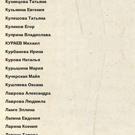
Кузнецова Татьяна
Кузьмина Евгения
Кулешова Татьяна
Куликов Егор
Куприна Владислава
КУРАЕВ Михаил
Курбанова Ирина
Курова Наталья
Курышина Мария
Кучерская Майя
Кушляева Оксана
Лаврова Александра
Лаврова Людмила
Ланге Эллина
Лапина Евдокия
Ларина Ксения
Ларина Тамара