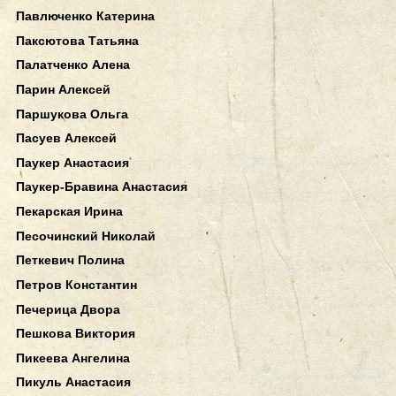
Павлюченко Катерина
Паксютова Татьяна
Палатченко Алена
Парин Алексей
Паршукова Ольга
Пасуев Алексей
Паукер Анастасия
Паукер-Бравина Анастасия
Пекарская Ирина
Песочинский Николай
Петкевич Полина
Петров Константин
Печерица Двора
Пешкова Виктория
Пикеева Ангелина
Пикуль Анастасия