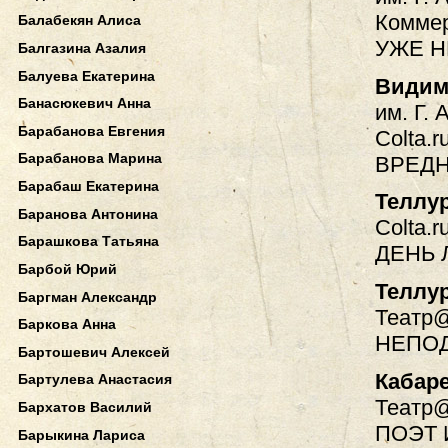
Коммер
Балабекян Алиса
УЖЕ Н
Балгазина Азалия
Балуева Екатерина
Видим
Банасюкевич Анна
им. Г. 
Барабанова Евгения
Colta.r
Барабанова Марина
ВРЕД
Барабаш Екатерина
Теллу
Баранова Антонина
Colta.r
Барашкова Татьяна
ДЕНЬ 
Барбой Юрий
Теллу
Баргман Александр
Театр@
Баркова Анна
НЕПО
Бартошевич Алексей
Кабаре
Бартулева Анастасия
Театр@
Бархатов Василий
ПОЭТ 
Барыкина Лариса