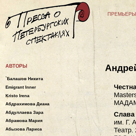
ПРЕМЬЕРЫ
Андре
АВТОРЫ
`Балашов Никита
Честн
Emigrant Inner
Masters
Kristo Irena
МАДА
Абдрахимова Диана
Абдуллаева Зара
Слава
Абрамова Мария
им. Г. 
Театр.
Абызова Лариса