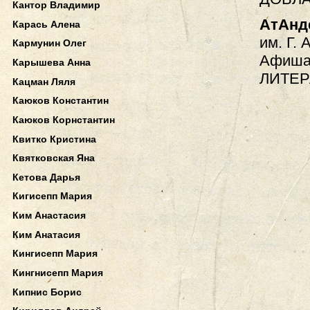
Кантор Владимир
АтАнд
Карась Алена
им. Г. 
Кармунин Олег
Афиша.
Карышева Анна
ЛИТЕР
Кацман Ляля
Каюков Константин
Каюков Корнстантин
Квитко Кристина
Квятковская Яна
Кетова Дарья
Кигисепп Мария
Ким Анастасия
Ким Анатасия
Кингисепп Мария
Кингнисепп Мария
Кипнис Борис