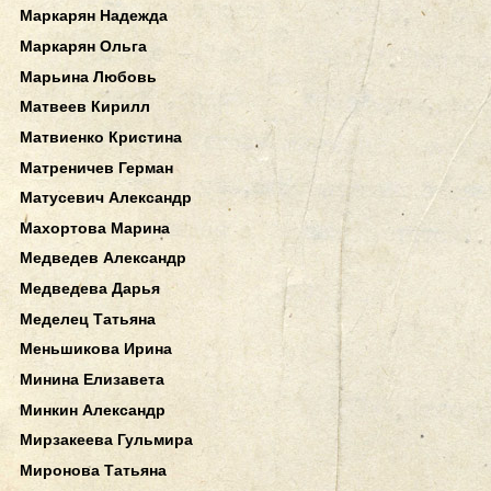
Маркарян Надежда
Маркарян Ольга
Марьина Любовь
Матвеев Кирилл
Матвиенко Кристина
Матреничев Герман
Матусевич Александр
Махортова Марина
Медведев Александр
Медведева Дарья
Меделец Татьяна
Меньшикова Ирина
Минина Елизавета
Минкин Александр
Мирзакеева Гульмира
Миронова Татьяна