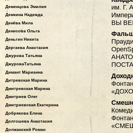
им. Г. 
Деменцова Эмилия
Импери
Демкина Надежда
ВЫ ВЕ
Денёва Мила
Денисова Ольга
Фальш
Деньгин Никита
Прауди
Дергаева Анастасия
OpenSp
Джурова Татьяна
АНАТО
ПОСТА
ДжуроваТатьяна
Димант Марианна
Доход
Дитревская Марина
Фонтан
Дмитревская Марина
«ДОХО
Дмитриев Олег
Смешн
Дмитриевская Екатерина
Комеди
Добрякова Елена
Фонтан
Долгошева Анастасия
«СМЕШ
Должанский Роман