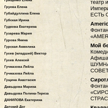
театр и
Груева Елена
Импери
Губайдуллина Елена
ЕСТЬ 
Губская Ирина
Americ
Гудкова Екатерина
Фонтан
Гузарева Мария
«AMER
Гурова Янина
Мой б
Гурская Анжелика
Комеди
Гусев (младший) Виктор
Афиша.
Гусев Алексей
ШУМН
Гучмазова Лейла
СОВЕ
Гучмазова Лейла
Сирот
Гущина Анастасия
Фонтан
Давыдова Марина
«СИРО
Давыдова Полина-Тереза
СТРАС
ДАНИЛОВА Екатерина
Квадра
Датский Дог