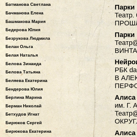
Батманова Светлана
Парки
Бачманова Елена
Театр.
Башмакова Мария
ПРОШ
Бедерова Юлия
Парки
Безрукова Людмила
Театр@
Белан Ольга
ВИНТА
Белая Наталья
Нейро
Белова Зинаида
РБК dai
Белова Татьяна
В АЛЕ
Беляева Екатерина
ПЕРФ
Бендерова Юлия
Алиса
Берлина Марина
им. Г. 
Берман Николай
Театр@
Бетхудов Игнат
ОКРУ
Бирюков Сергей
Бирюкова Екатерина
Алиса