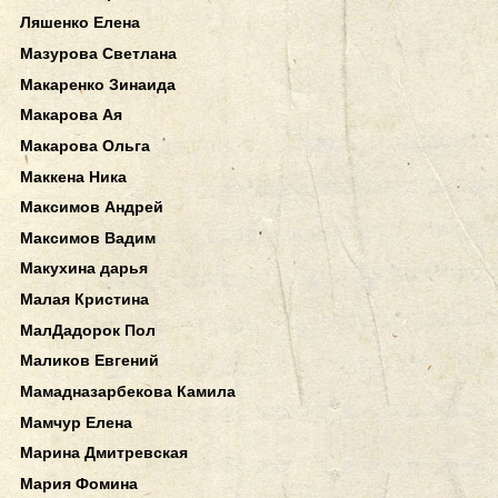
Ляшенко Елена
Мазурова Светлана
Макаренко Зинаида
Макарова Ая
Макарова Ольга
Маккена Ника
Максимов Андрей
Максимов Вадим
Макухина дарья
Малая Кристина
МалДадорок Пол
Маликов Евгений
Мамадназарбекова Камила
Мамчур Елена
Марина Дмитревская
Мария Фомина