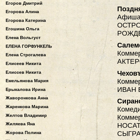
Егоров Дмитрий
Поздн
Егорова Алина
Афиша.
Егорова Катерина
ОСТРО
Егошина Ольга
РОЖД
Елена Вольгуст
Салем
ЕЛЕНА ГОРФУНКЕЛЬ
Коммер
Елена Строгалева
АКТЕР
Елисеев Никита
Чехов
Елиссев Никита
Коммер
Емельянова Мария
ИВАН
Ерыкалова Ирина
Жаворонкова Анна
Сиран
Жаренкова Марина
Комеди
Желтов Владимир
Коммер
Жиляева Яна
НОСАТ
СЫГРА
Жорова Полина