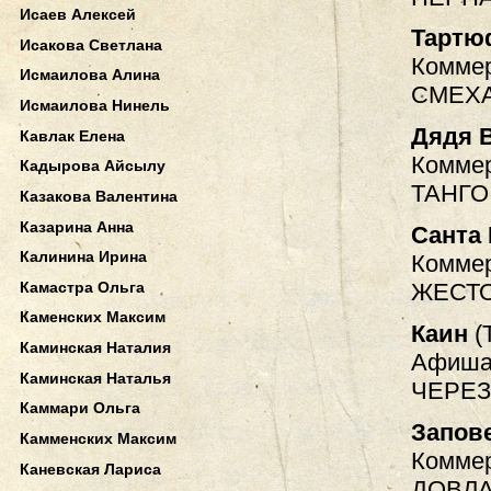
Исаев Алексей
Тартю
Исакова Светлана
Коммер
Исмаилова Алина
СМЕХА
Исмаилова Нинель
Дядя 
Кавлак Елена
Коммер
Кадырова Айсылу
ТАНГО
Казакова Валентина
Казарина Анна
Санта 
Калинина Ирина
Коммер
Камастра Ольга
ЖЕСТ
Каменских Максим
Каин
(
Каминская Наталия
Афиша.
Каминская Наталья
ЧЕРЕЗ
Каммари Ольга
Запов
Камменских Максим
Коммер
Каневская Лариса
ДОВЛА