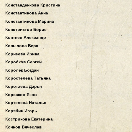
Констанденкова Кристина
Константинова Анна
Константинова Марина
Констриктор Борис
Коптяев Александр
Копылова Вера
Корнеева Ирина
Коробков Сергей
Королёк Богдан
Коростелева Татьяна
Коротаева Дарья
Корсаков Яков
Кортелева Наталья
Корябин Игорь
Кострикова Екатерина
Кочнов Вячеслав