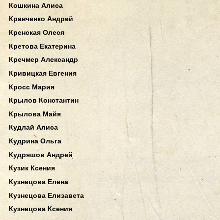
Кошкина Алиса
Кравченко Андрей
Кренская Олеся
Кретова Екатерина
Кречмер Александр
Кривицкая Евгения
Кросс Мария
Крылов Константин
Крылова Майя
Кудлай Алиса
Кудрина Ольга
Кудряшов Андрей
Кузик Ксения
Кузнецова Елена
Кузнецова Елизавета
Кузнецова Ксения