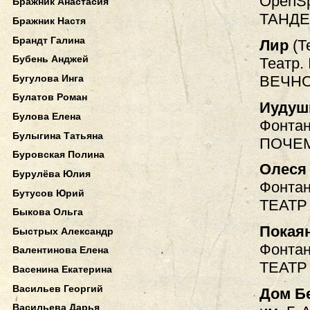
OpenSp
Бражник Анастасия
ТАНДЕ
Бражник Настя
Брандт Галина
Лир
(Т
Бубень Анджей
Театр.
Бугулова Инга
ВЕЧНО
Булатов Роман
Иудуш
Булова Елена
Фонтан
Булыгина Татьяна
ПОЧЕМ
Буровская Полина
Олеся
Бурулёва Юлия
Фонтан
Бутусов Юрий
ТЕАТР
Быкова Ольга
Покая
Быстрых Александр
Фонтан
Валентинова Елена
ТЕАТР
Васенина Екатерина
Васильев Георгий
Дом Б
Васильева Дарья