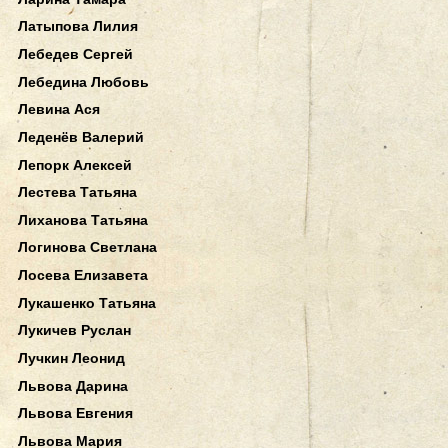
Латыпова Лилия
Лебедев Сергей
Лебедина Любовь
Левина Ася
Леденёв Валерий
Лепорк Алексей
Лестева Татьяна
Лиханова Татьяна
Логинова Светлана
Лосева Елизавета
Лукашенко Татьяна
Лукичев Руслан
Лучкин Леонид
Львова Дарина
Львова Евгения
Львова Мария