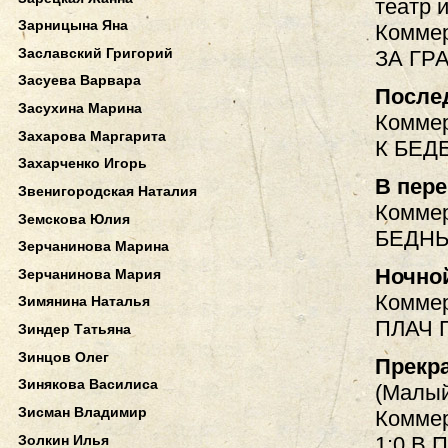
театр и
Зарницына Яна
Коммер
Заславский Григорий
ЗА ГР
Засуева Варвара
После
Засухина Марина
Коммер
Захарова Маргарита
К БЕД
Захарченко Игорь
В пере
Звенигородская Наталия
Коммер
Земскова Юлия
БЕДНЫ
Зерчанинова Марина
Ночно
Зерчанинова Мария
Коммер
Зимянина Наталья
ПЛАЧ 
Зиндер Татьяна
Зинцов Олег
Прекра
Зинякова Василиса
(Малый
Зисман Владимир
Коммер
1:0 В
Золкин Илья