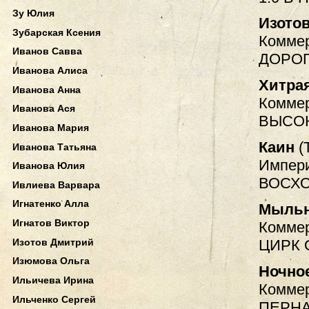
Зу Юлия
Изото
Зубарская Ксения
Коммер
Иванов Савва
ДОРОГ
Иванова Алиса
Хитра
Иванова Анна
Коммер
Иванова Ася
ВЫСОК
Иванова Мария
Каин
(
Иванова Татьяна
Импери
Иванова Юлия
ВОСХ
Ивлиева Варвара
Игнатенко Алла
Мыльн
Игнатов Виктор
Коммер
Изотов Дмитрий
ЦИРК
Изюмова Ольга
Ночно
Ильичева Ирина
Коммер
Ильченко Сергей
ПЕРНА