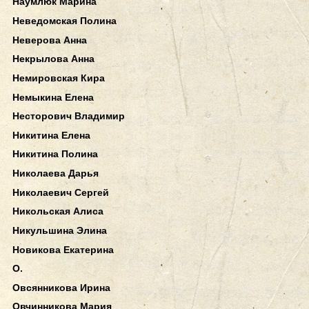
Наумлюк Марина
Неведомская Полина
Неверова Анна
Некрылова Анна
Немировская Кира
Немыкина Елена
Несторович Владимир
Никитина Елена
Никитина Полина
Николаева Дарья
Николаевич Сергей
Никольская Алиса
Никульшина Элина
Новикова Екатерина
О.
Овсянникова Ирина
Овчинникова Мария