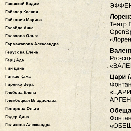
Гаевский Вадим
ЭФФЕК
Гайзлер Ксения
Лорен
Гайкович Марина
Театр 
Галайда Анна
OpenSp
Галахова Ольга
«Лорен
Гармажапова Александра
Вален
Герусова Елена
Pro-сц
Герц Ада
«ВАЛЕ
Гин Дина
Цари
(
Гинкас Кама
Фонтан
Гиренко Вера
«ЦАРИ
Глебова Елена
АРГЕН
Глембоцкая Владислава
Говорова Ольга
Обеща
Годер Дина
Фонтан
«ОБЕЩ
Голикова Александра