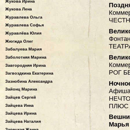
Жукова Ирина
Поздн
Жукова Лена
Коммер
Журавлева Ольга
ЧЕСТН
Журавлева Софья
Велик
Журавлёва Юлия
Фонтан
Жюгжда Олег
ТЕАТР
Забалуева Мария
Велик
Заболотняя Марина
Коммер
Завгородняя Ирина
РОГ Б
Загвоздкина Екатерина
Зазнобина Александра
Ночно
Зайонц Марина
Афиша.
НЕЧТО
Зайцев Сергей
ПЛЮС
Зайцева Инна
Зайцева Ирина
Вешние
Зайцева Наталия
Марья
Зарецкая Жанна