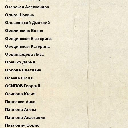
Озерская Александра
Ольга Шакина
Ольшанский Дмитрий
Омеличкина Елена
Омецинская Екатерина
Омецинская Катерина
Ординарцева Лиза
Орешко Дарья
Орлова Светлана
Осеева Юлия
ОСИПОВ Георгий
Осипова Юлия
Павленко Анна
Павлова Алена
Павлова Анастасия
Павлович Борис