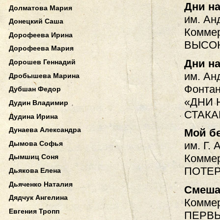
Дни н
Долматова Мария
им. Ан
Донецкий Саша
Коммер
Дорофеева Ирина
ВЫСОК
Дорофеева Мария
Дни н
Дорошев Геннадий
им. Ан
Дробышева Марина
Фонтан
Дубшан Федор
«ДНИ 
Дудин Владимир
СТАКА
Дудина Ирина
Дунаева Александра
Мой б
Дымова Софья
им. Г. 
Коммер
Дымшиц Соня
ПОТЕ
Дьякова Елена
Дьяченко Наталия
Смеша
Дядчук Ангелина
Коммер
Евгения Тропп
ПЕРВ