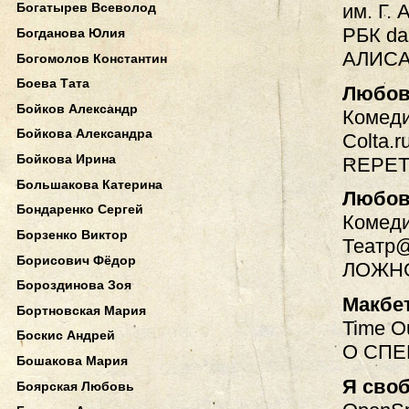
им. Г. 
Богатырев Всеволод
РБК dai
Богданова Юлия
АЛИСА
Богомолов Константин
Боева Тата
Любов
Бойков Александр
Комеди
Бойкова Александра
Colta.r
Бойкова Ирина
REPET
Большакова Катерина
Любов
Бондаренко Сергей
Комеди
Борзенко Виктор
Театр@
Борисович Фёдор
ЛОЖН
Бороздинова Зоя
Макбет
Бортновская Мария
Time O
Боскис Андрей
О СПЕ
Бошакова Мария
Я сво
Боярская Любовь