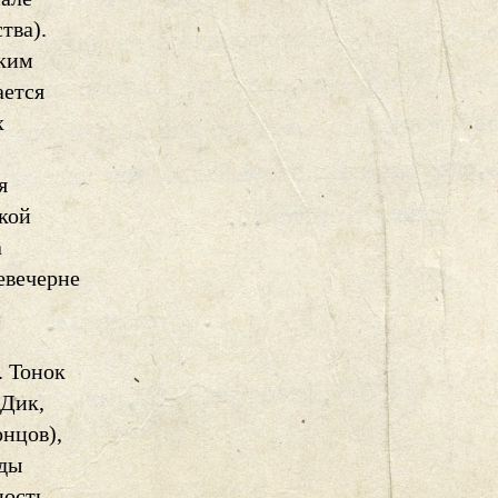
тва).
ским
ается
х
я
ской
а
евечерне
. Тонок
 Дик,
онцов),
ады
ность