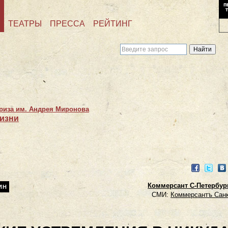
ТЕАТРЫ
ПРЕССА
РЕЙТИНГ
приза им. Андрея Миронова
изни
Facebook
Twitter
VK
Коммерсант С-Петербург.
ИН
СМИ:
Коммерсантъ Санк