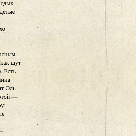
лодых
Одетые
хо
расным
 как шут
. Есть
лина
нт Оль-
сотой —
ру:
ие
 —