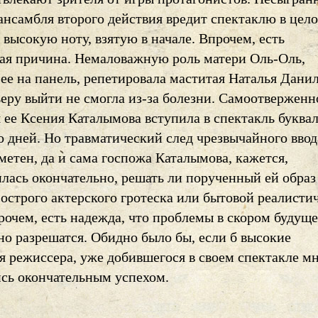
ансамбля второго действия вредит спектаклю в цел
 высокую ноту, взятую в начале. Впрочем, есть
ая причина. Немаловажную роль матери Оль-Оль,
ее на панель, репетировала маститая Наталья Данил
ьеру выйти не смогла из-за болезни. Самоотверженн
 ее Ксения Каталымова вступила в спектакль буква
о дней. Но травматический след чрезвычайного ввод
етен, да и сама госпожа Каталымова, кажется,
лась окончательно, решать ли порученный ей образ
острого актерского гротеска или бытовой реалисти
рочем, есть надежда, что проблемы в скором будущ
но разрешатся. Обидно было бы, если б высокие
я режиссера, уже добившегося в своем спектакле мн
ись окончательным успехом.