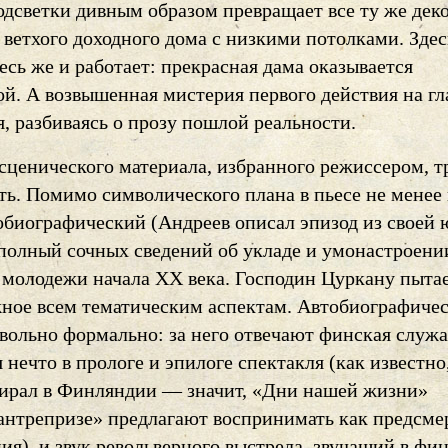
одсветки дивным образом превращает все ту же де
 ветхого доходного дома с низкими потолками. Зде
есь же и работает: прекрасная дама оказывается
й. А возвышенная мистерия первого действия на гл
, разбиваясь о прозу пошлой реальности.
сценического материала, избранного режиссером, т
ть. Помимо символического плана в пьесе не менее
тобиографический (Андреев описал эпизод из своей 
 полный сочных сведений об укладе и умонастроени
 молодежи начала XX века. Господин Цуркану пыта
жное всем тематическим аспектам. Автобиографиче
овольно формально: за него отвечают финская служа
нечто в прологе и эпилоге спектакля (как известно
ирал в Финляндии — значит, «Дни нашей жизни»
 антрепризе» предлагают воспринимать как предсм
я), и звук револьверного выстрела, звучащий в фи