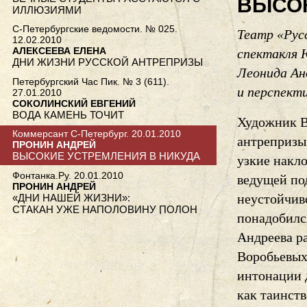
ВЫСОК
ИЛЛЮЗИЯМИ
С-Петербургские ведомости. № 025.
Театр «Рус
12.02.2010
АЛЕКСЕЕВА ЕЛЕНА
спектакля 
ДНИ ЖИЗНИ РУССКОЙ АНТРЕПРИЗЫ
Леонида Ан
Петербургский Час Пик. № 3 (611).
и перспект
27.01.2010
СОКОЛИНСКИЙ ЕВГЕНИЙ
ВОДА КАМЕНЬ ТОЧИТ
Художник В
Коммерсант С-Петербург. 20.01.2010
антрепризы
ПРОНИН АНДРЕЙ
ВЫСОКИЕ УСТРЕМЛЕНИЯ В НИКУДА
узкие накл
Фонтанка.Ру. 20.01.2010
ведущей по
ПРОНИН АНДРЕЙ
неустойчив
«ДНИ НАШЕЙ ЖИЗНИ»:
СТАКАН УЖЕ НАПОЛОВИНУ ПОЛОН
понадобился
Андреева р
Воробьевых
интонации д
как таинст