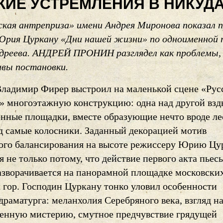
ИЕ УСТРЕМЛЕНИЯ В НИКУД
ская антреприза» имени Андрея Миронова показал 
Юрия Цуркану «Дни нашей жизни» по одноименной 
дреева. АНДРЕЙ ПРОНИН разглядел как проблемы,
ивы постановки.
ладимир Фирер выстроил на маленькой сцене «Рус
» многоэтажную конструкцию: одна над другой вз
онные площадки, вместе образующие нечто вроде л
д самые колосники. Заданный декорацией мотив
ого балансирования на высоте режиссеру Юрию Цу
 не только потому, что действие первого акта пьес
азворачивается на панорамной площадке московски
 гор. Господин Цуркану тонко уловил особенности
раматурга: меланхолия Серебряного века, взгляд н
венную мистерию, смутное предчувствие грядущей