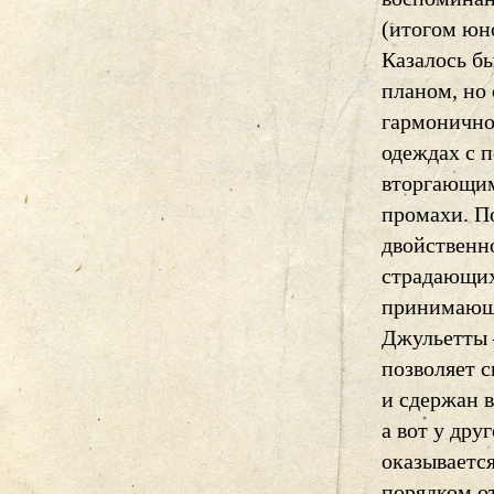
(итогом юн
Казалось б
планом, но 
гармонично
одеждах с 
вторгающим
промахи. П
двойственн
страдающих
принимающе
Джульетты 
позволяет 
и сдержан 
а вот у дру
оказываетс
порядком о