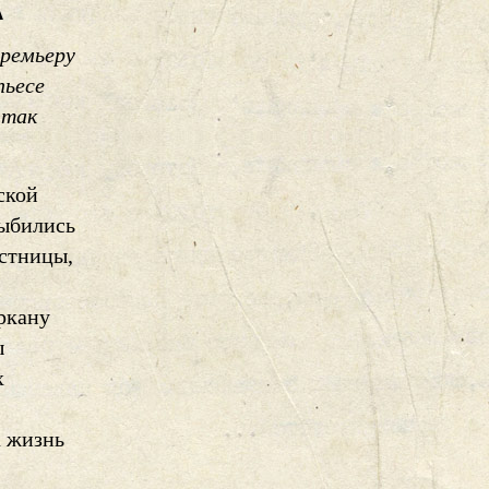
А
премьеру
пьесе
 так
ской
дыбились
естницы,
ркану
ы
х
а жизнь