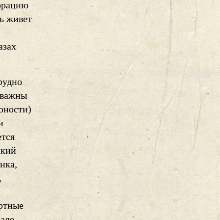
корацию
сь живет
азах
рудно
 важны
юности)
и
ется
ский
нка,
,
ертные
нале