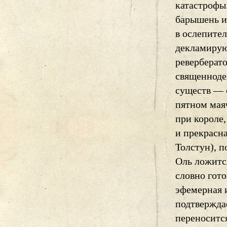
катастрофы
барышень и 
в ослепите
декламирую
реверберато
священноде
существ — 
пятном маяч
при короле,
и прекрасн
Толстун), п
Оль ложитс
словно гот
эфемерная 
подтвержда
переноситс