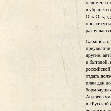
перемена п
в убранство
Оль-Оль, зд
проститутко
разрушается
Сложность 
преувеличи
другие: ав
и бытовой,
российской
отдать дол
план дан д
бормочущая 
Андреев ум
в «Русской
воспоминани