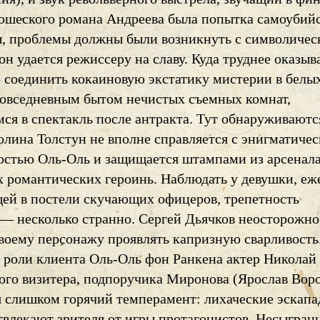
ошеского романа Андреева была попытка самоубийс
ы, проблемы должны были возникнуть с символиче
он удается режиссеру на славу. Куда труднее оказыв
 соединить кокаиновую экстатику мистерии в белы
повседневным бытом нечистых съемных комнат,
ся в спектакль после антракта. Тут обнаруживаютс
олина Толстун не вполне справляется с энигматиче
остью Оль-Оль и защищается штампами из арсенал
 романтических героинь. Наблюдать у девушки, еж
й в постели скучающих офицеров, трепетность
— несколько странно. Сергей Дьячков неосторожно
своему персонажу проявлять капризную сварливость
в роли клиента Оль-Оль фон Ранкена актер Николай
гого визитера, подпоручика Миронова (Ярослав Вор
я слишком горячий темперамент: лихаческие эскап
твлекают зрителя от игры протагонистов. Несыгран