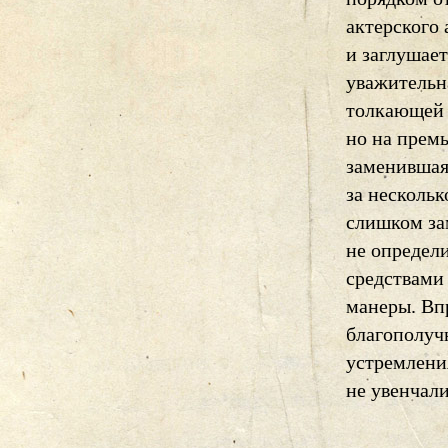
актерского 
и заглушает
уважительн
толкающей 
но на прем
заменившая
за нескольк
слишком зам
не определи
средствами 
манеры. Вп
благополуч
устремлени
не увенчал