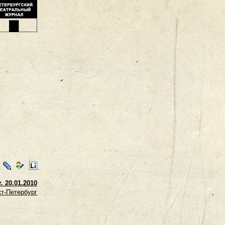
ontakte
LiveJournal
Мой
LiveInternet
Мир
 20.01.2010
т-Петербург