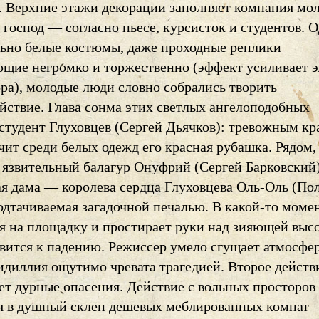
. Верхние этажи декорации заполняет компания мо
господ — согласно пьесе, курсисток и студентов. 
льно белые костюмы, даже проходные реплики
щие негромко и торжественно (эффект усиливает э
ра), молодые люди словно собрались творить
йствие. Глава сонма этих светлых ангелоподобных
студент Глуховцев (Сергей Дьячков): тревожным к
ит среди белых одежд его красная рубашка. Рядом,
 язвительный балагур Онуфрий (Сергей Барковский)
ая дама — королева сердца Глуховцева Оль-Оль (По
одтачиваемая загадочной печалью. В какой-то моме
я на площадку и простирает руки над зияющей вы
овится к падению. Режиссер умело сгущает атмосфе
идиллия ощутимо чревата трагедией. Второе действ
ет дурные опасения. Действие с вольных просторов
я в душный склеп дешевых меблированных комнат