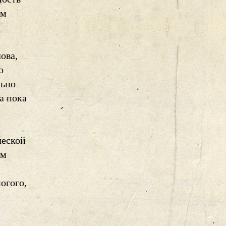
ом
ова,
о
льно
а пока
ческой
ем
огого,