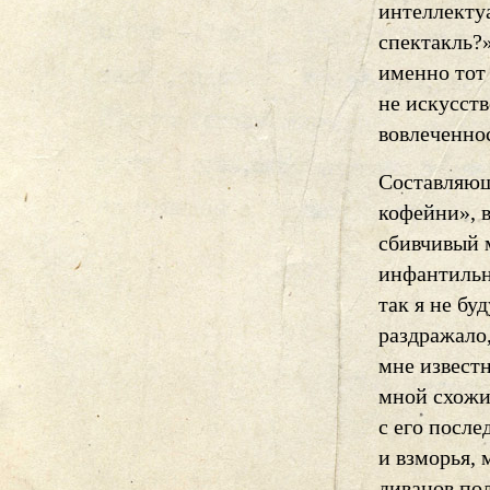
интеллектуа
спектакль?»
именно тот 
не искусств
вовлеченно
Составляющ
кофейни», в
сбивчивый 
инфантильн
так я не бу
раздражало,
мне известн
мной схожи
с его посл
и взморья, 
диванов пол