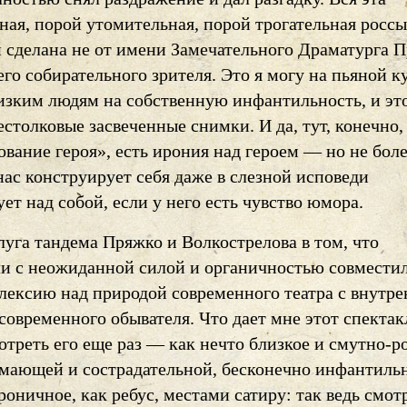
ная, порой утомительная, порой трогательная росс
 сделана не от имени Замечательного Драматурга П
его собирательного зрителя. Это я могу на пьяной к
лизким людям на собственную инфантильность, и это
естолковые засвеченные снимки. И да, тут, конечно,
вание героя», есть ирония над героем — но не бол
ас конструирует себя даже в слезной исповеди
ет над собой, если у него есть чувство юмора.
луга тандема Пряжко и Волкострелова в том, что
ли с неожиданной силой и органичностью совмести
лексию над природой современного театра с внутр
современного обывателя. Что дает мне этот спектак
треть его еще раз — как нечто близкое и смутно-р
имающей и сострадательной, бесконечно инфантиль
роничное, как ребус, местами сатиру: так ведь смот