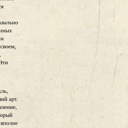
ся
квально
енных
ии
 своем,
,
 Эти
кль,
ий арт.
вление,
торый
 вполне