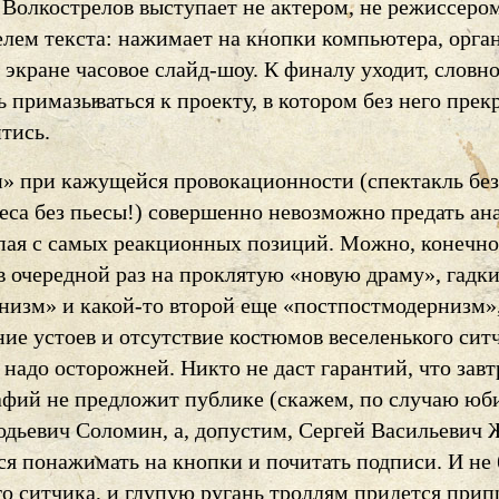
 Волкострелов выступает не актером, не режиссером
елем текста: нажимает на кнопки компьютера, орга
экране часовое слайд-шоу. К финалу уходит, словн
 примазываться к проекту, в котором без него прек
тись.
н» при кажущейся провокационности (спектакль без
ьеса без пьесы!) совершенно невозможно предать а
пая с самых реакционных позиций. Можно, конечно
в очередной раз на проклятую «новую драму», гадк
низм» и какой-то второй еще «постпостмодернизм»
ие устоев и отсутствие костюмов веселенького сит
 надо осторожней. Никто не даст гарантий, что завт
афий не предложит публике (скажем, по случаю юб
ьевич Соломин, а, допустим, Сергей Васильевич 
ся понажимать на кнопки и почитать подписи. И не 
о ситчика, и глупую ругань троллям придется прип