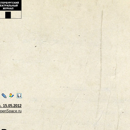
ontakte
LiveJournal
Мой
LiveInternet
Мир
. 15.05.2012
penSpace.ru