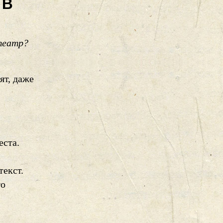
 В
театр?
ят, даже
еста.
текст.
то