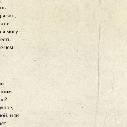
ыпь
ряжко,
ухне
 я могу
 есть
ее чем
ли
енним
ль?
одное,
ной, или
рят