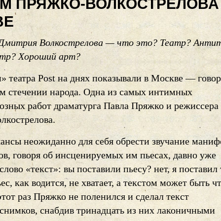
М ПРЯЖКО-ВОЛКОСТРЕЛОВА
ВЕ
Дмитрия Волкострелова — что это? Театр? Анти
тр? Хороший арт?
» театра Post на днях показывали в Москве — говор
м стечении народа. Одна из самых интимных
озных работ драматурга Павла Пряжко и режиссера
лкострелова.
шансы неожиданно для себя обрести звучание маниф
ов, говоря об инсценируемых им пьесах, давно уже
слово «текст»: вы поставили пьесу? нет, я поставил 
с, как водится, не хватает, а текстом может быть ч
этот раз Пряжко не поленился и сделал текст
оснимков, снабдив тринадцать из них лаконичными