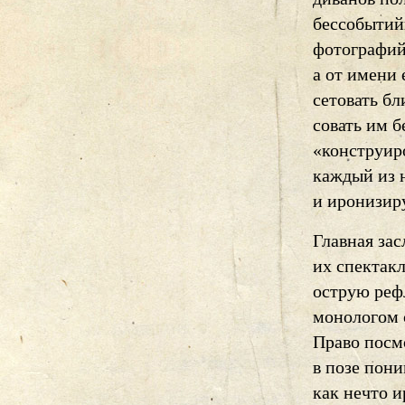
бессобытий
фотографий
а от имени 
сетовать б
совать им б
«конструиро
каждый из н
и иронизиру
Главная зас
их спектак
острую реф
монологом 
Право посмо
в позе пон
как нечто и