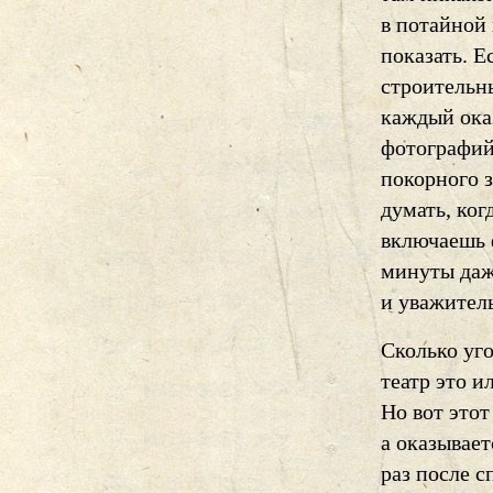
в потайной 
показать. 
строительн
каждый ока
фотографий
покорного 
думать, ког
включаешь 
минуты даж
и уважител
Сколько уго
театр это и
Но вот этот
а оказывае
раз после 