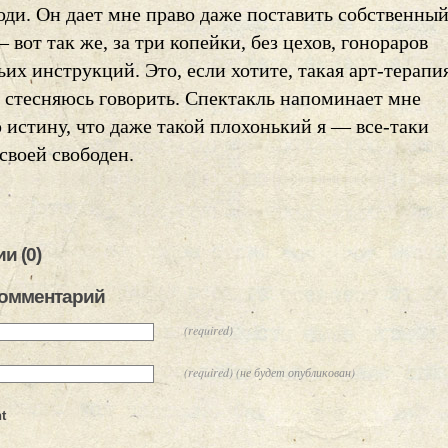
юди. Он дает мне право даже поставить собственны
 вот так же, за три копейки, без цехов, гонораров
их инструкций. Это, если хотите, такая арт-терапи
е стесняюсь говорить. Спектакль напоминает мне
 истину, что даже такой плохонький я — все-таки
своей свободен.
и (0)
комментарий
(required)
(required) (не будет опубликован)
t