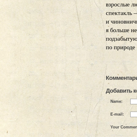
взрослые л
спектакль —
и чиновничь
я больше н
подзабытую
по природе 
Комментари
Добавить 
Name:
E-mail:
Your Commen