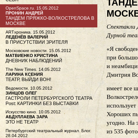
ТАНДЕ
OpenSpace.ru. 15.05.2012
МОСК
ПРОНИН АНДРЕЙ
ТАНДЕМ ПРЯЖКО-ВОЛКОСТРЕЛОВА В
МОСКВЕ
Спектакли 
ARTхроника. 15.05.2012
Дурной теа
ЛЕДЕНЁВ ВАЛЕРИЙ
В ПРИСУТСТВИИ ЗРИТЕЛЯ
«Я свободен
Московские новости. 15.05.2012
МАТВИЕНКО КРИСТИНА
при большо
ДНЕВНИК НАБЛЮДЕНИЙ
и неамбици
The New Times. 14.05.2012
Дмитрия Во
ЛАРИНА КСЕНИЯ
ТЕАТР, ВЫЙДИ ВОН!
имеет все 
Ведомости. 10.05.2012
ЗИНЦОВ ОЛЕГ
Волкострел
ГАСТРОЛИ ПЕТЕРБУРГСКОГО ТЕАТРА
Post: КАРТИНКИ БЕЗ ВЫСТАВКИ
использует 
Искусство кино. 10.05.2012
Хороших пье
АБДУЛЛАЕВА ЗАРА
ЭТО НЕ ТЕАТР
угодно. На 
из 535 фот
Петербургский театральный журнал. Блог.
28.04.2012