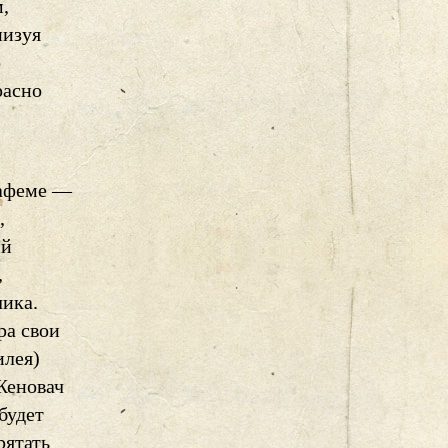
,
низуя
о
расно
нафеме —
,
ий
,
чика.
ра свои
илея)
Женовач
будет
рятать