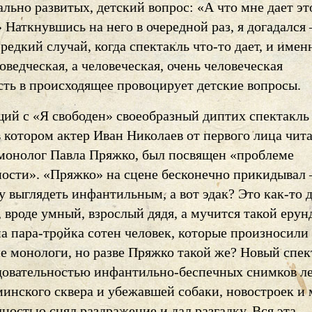
льно развитых, детский вопрос: «А что мне дает эт
 Наткнувшись на него в очередной раз, я догадался
редкий случай, когда спектакль что-то дает, и именн
оведческая, а человеческая, очень человеческая
сть в происходящее провоцирует детские вопросы.
ий с «Я свободен» своеобразный диптих спектакль
 котором актер Иван Николаев от первого лица чит
монолог Павла Пряжко, был посвящен «проблеме
ости». «Пряжко» на сцене бесконечно прикидывал 
ду выглядеть инфантильным, а вот эдак? Это как-то 
 вроде умный, взрослый дядя, а мучится такой ерунд
а пара-тройка сотен человек, которые произносили
е монологи, но разве Пряжко такой же? Новый спек
едовательностью инфантильно-беспечных снимков ле
минского сквера и убежавшей собаки, новостроек и 
ностью снял раздражение и дал разгадку. Вся эта