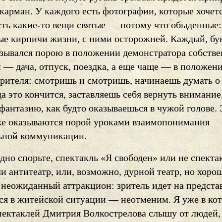
карман. У каждого есть фотографии, которые хочет
Есть какие-то вещи святые — потому что обыденные:
ые кирпичи жизни, с ними осторожней. Каждый, бу
зывался порою в положении демонстратора собств
 — дача, отпуск, поездка, а еще чаще — в положен
зрителя: смотришь и смотришь, начинаешь думать о
да это кончится, заставляешь себя вернуть внимание
фантазию, как будто оказываешься в чужой голове.
е оказываются порой уроками взаимопонимания
ьной коммуникации.
дно спорьте, спектакль «Я свободен» или не спекта
ли антитеатр, или, возможно, дурной театр, но хорош
 неожиданный аттракцион: зритель идет на предста
тся в житейской ситуации — неотменим. Я уже в ко
спектаклей Дмитрия Волкострелова слышу от людей,