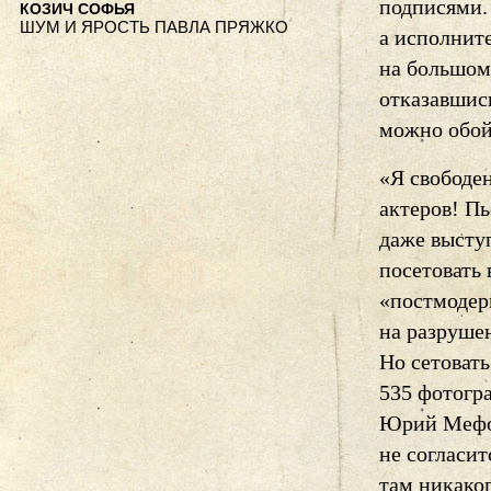
подписями.
КОЗИЧ СОФЬЯ
ШУМ И ЯРОСТЬ ПАВЛА ПРЯЖКО
а исполнит
на большом 
отказавшись
можно обой
«Я свободе
актеров! П
даже высту
посетовать 
«постмодер
на разрушен
Но сетовать
535 фотогр
Юрий Мефод
не согласит
там никаког