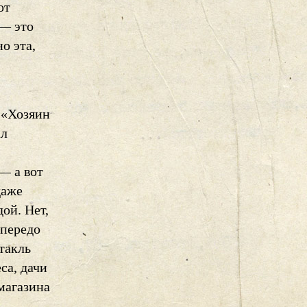
от
 — это
о эта,
 «Хозяин
ал
— а вот
даже
ой. Нет,
 передо
такль
са, дачи
магазина