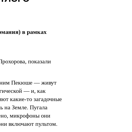
ермания) в рамках
рохорова, показали
к ним Пекюше — живут
гической — и, как
яют какие-то загадочные
ь на Земле. Пугала
сено, микрофоны они
они включают пультом.