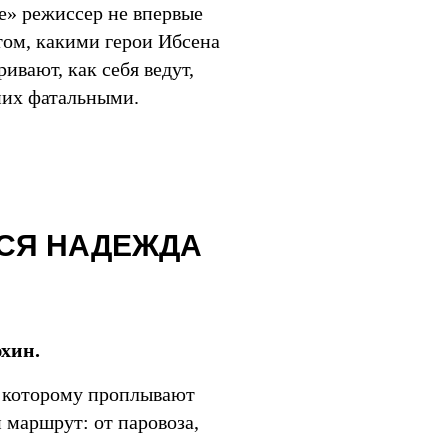
ке» режиссер не впервые
том, какими герои Ибсена
ривают, как себя ведут,
 них фатальными.
ВСЯ НАДЕЖДА
хин.
по которому проплывают
 маршрут: от паровоза,