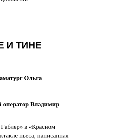
Е И ТИНЕ
раматург Ольга
й оператор Владимир
 Габлер» в «Красном
ктакле пьеса, написанная