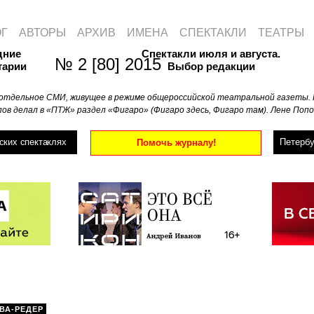
ОГ
АВТОРЫ
АРХИВ
ИМЕНА
СПЕКТАКЛИ
ТЕАТРЫ
дние
Спектакли июля и августа.
№ 2 [80] 2015
тарии
Выбор редакции
отдельное СМИ, живущее в режиме общероссийской театральной газеты. 
ов делал в «ПТЖ» раздел «Фигаро» (Фигаро здесь, Фигаро там). Лене Попо
ских спектаклях
Петербу
Помочь журналу!
ВА-РЕДЕР