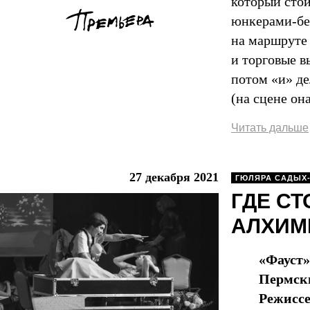
который стои
юнкерами-бел
на маршруте 
и торговые в
потом «и» де
(на сцене она
Читать дальше
27 декабря 2021
ГЮЛЯРА САДЫХ
ГДЕ СТ
АЛХИМ
«Фауст»
Пермски
Режиссе