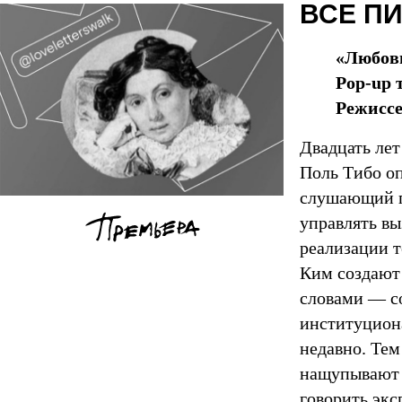
ВСЕ ПИ
«Любов
Pop-up 
Режиссе
Двадцать лет
Поль Тибо оп
слушающий пл
управлять в
реализации 
Ким создают 
словами — со
институциона
недавно. Тем
нащупывают 
говорить экс