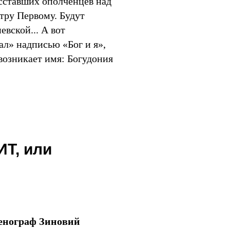
сставших ополченцев над
тру Первому. Будут
евской... А вот
л» надписью «Бог и я»,
 возникает имя: Богудония
Т, или
ценограф Зиновий