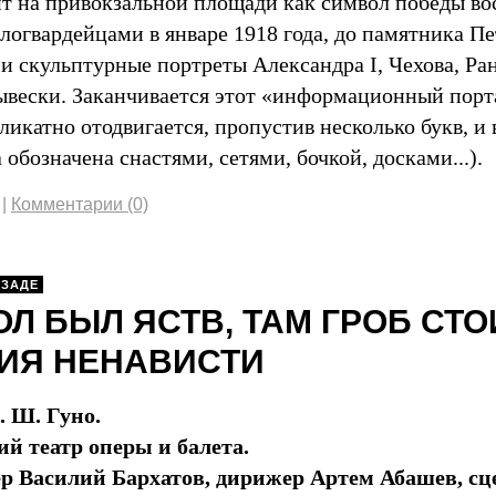
т на привокзальной площади как символ победы во
огвардейцами в январе 1918 года, до памятника Пе
и скульптурные портреты Александра I, Чехова, Ран
ывески. Заканчивается этот «информационный порта
ликатно отодвигается, пропустив несколько букв, и
 обозначена снастями, сетями, бочкой, досками...).
|
Комментарии (0)
-ЗАДЕ
ОЛ БЫЛ ЯСТВ, ТАМ ГРОБ СТОИ
ИЯ НЕНАВИСТИ
. Ш. Гуно.
й театр оперы и балета.
р Василий Бархатов, дирижер Артем Абашев, с