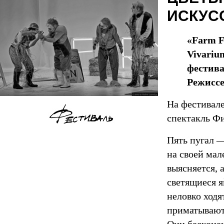
ИСКУС
«Farm F
Vivariu
фестива
Режисс
На фестивал
спектакль Фи
Пять пугал 
на своей мал
выясняется, 
светящиеся я
неловко ходя
приматывают