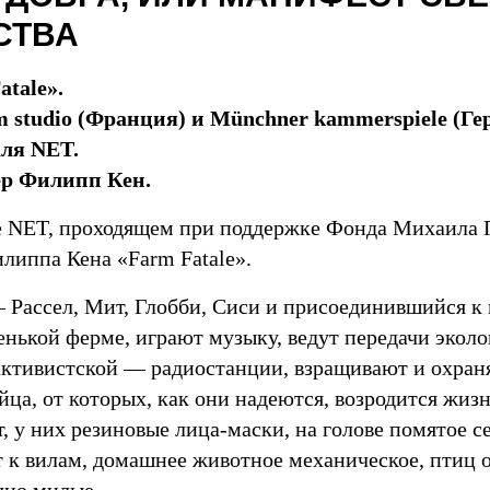
СТВА
atale».
m studio (Франция) и Münchner kammerspiele (Г
ля NET.
ер Филипп Кен.
е NET, проходящем при поддержке Фонда Михаила П
липпа Кена «Farm Fatale».
— Рассел, Мит, Глобби, Сиси и присоединившийся 
енькой ферме, играют музыку, ведут передачи эколо
активистской — радиостанции, взращивают и охран
йца, от которых, как они надеются, возродится жизн
т, у них резиновые лица-маски, на голове помятое 
 к вилам, домашнее животное механическое, птиц 