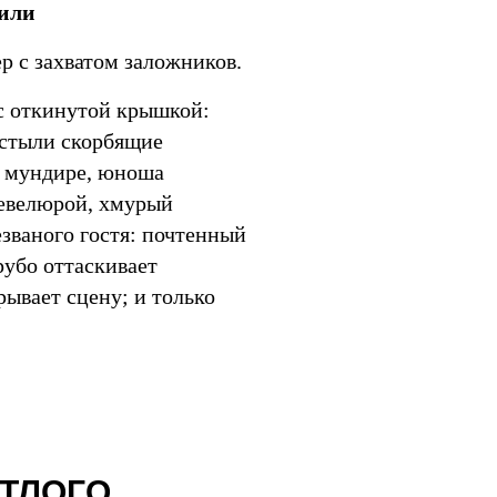
или
р с захватом заложников.
 с откинутой крышкой:
астыли скорбящие
в мундире, юноша
шевелюрой, хмурый
званого гостя: почтенный
рубо оттаскивает
рывает сцену; и только
ЕТЛОГО