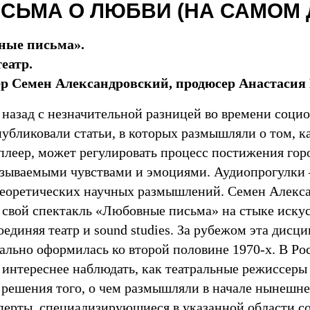
СЬМА О ЛЮБВИ (НА САМОМ 
ные письма».
театр.
р Семен Александровский, продюсер Анастасия
 назад с незначительной разницей во времени соци
убликовали статьи, в которых размышляли о том, к
еер, может регулировать процесс постижения город
ызываемыми чувствами и эмоциями. Аудиопрогулки
теоретических научных размышлений. Семен Алекс
свой спектакль «Любовные письма» на стыке искус
единяя театр и sound studies. За рубежом эта дисци
льно оформилась ко второй половине 1970-х. В Ро
 интереснее наблюдать, как театральные режиссеры
решения того, о чем размышляли в начале нынешне
перты, специализирующиеся в указанной области с