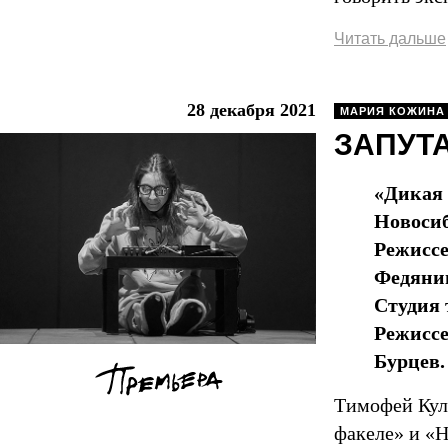
Читать дальше
28 декабря 2021
МАРИЯ КОЖИНА
ЗАПУТА
«Дикая 
Новосиб
Режиссе
Федяни
Студия 
Режиссе
Бурцев.
Тимофей Куля
факеле» и «Н