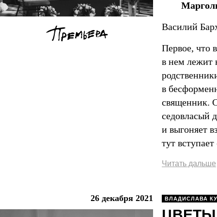
Маргол
Василий Барх
Первое, что 
в нем лежит 
родственники
в бесформен
священник. 
седовласый д
и выгоняет в
тут вступает
Читать дальше
26 декабря 2021
ВЛАДИСЛАВА К
ЦВЕТЫ