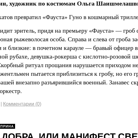
ин, художник по костюмам Ольга Шаишмелашв
атов превратил «Фауста» Гуно в кошмарный трилле
видит зритель, придя на премьеру «Фауста» — гроб
юная рыжеволосая особа. Справа и слева от гроба з
 и близкие: в почетном карауле — бравый офицер 
ной рубахе, девушка-рокерша с кислотно-розовой 
Скорбный ритуал прощания нарушается приходом не
жентльмен пытается приблизиться к гробу, но его г
зашей внезапно разъярившийся военный. Занавес ск
 оркестр.
|
Комментарии (0)
УПРИНА
 ДОБРА, ИЛИ МАНИФЕСТ СВ