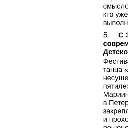
смысло
кто уже
выполн
С 
соврем
Детско
Фестив
танца 
несуще
пятилет
Мариин
в Пете
закреп
и прохо
решено