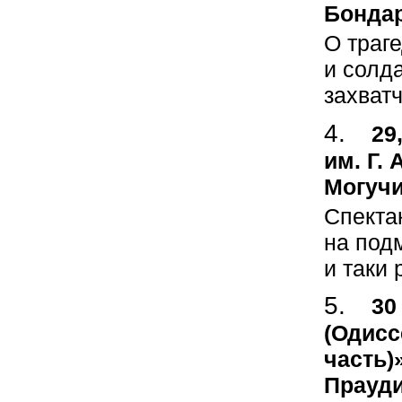
Бондар
О траг
и солда
захват
29
им. Г.
Могучи
Спекта
на под
и таки 
30
(Одисс
часть)
Прауди