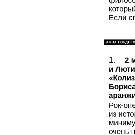
филосо
которы
Если сп
АННА ГОРДЕЕ
2 
и Люти
«Колиз
Бориса
аранжи
Рок-оп
из исто
миниму
очень 