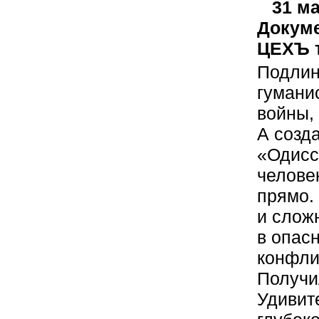
31 м
Докуме
ЦЕХЪ т
Подлин
гумани
войны,
А созд
«Одисс
челове
прямо.
и слож
в опас
конфли
Получи
Удивит