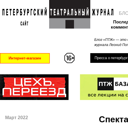
БЛ
После
коммен
Блог «ПТЖ» — это 
журнала Леонид Поп
Пресса о петербург
Интернет-магазин
Спекта
Март 2022