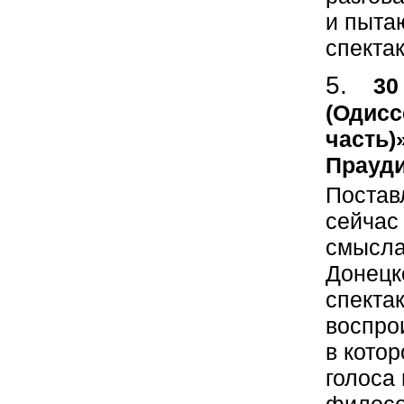
и пытаю
спектак
30
(Одисс
часть)
Прауди
Поставл
сейчас
смысла
Донецк
спекта
воспро
в кото
голоса