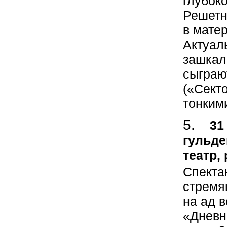
глубок
Решетн
в мате
Актуаль
зашкали
сыграю
(«Секто
тонким
31
гульде
театр,
Спекта
стремя
на ад 
«Дневн