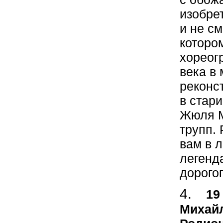
изобре
и не см
котором
хореог
века в
реконс
в стари
Жюля М
трупп.
вам в 
легенд
дорогог
19
Михайл