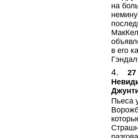
на бол
немину
послед
МакКел
объявл
в его 
Гэндал
27
Невиди
Джунти
Пьеса 
Ворожб
которы
Страшн
разгов