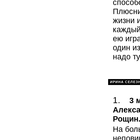
способ
Плюсни
жизни 
каждый
ею игр
один и
надо т
ИРИНА СЕЛЕЗ
3 
Алекса
Рощин
На бол
непови