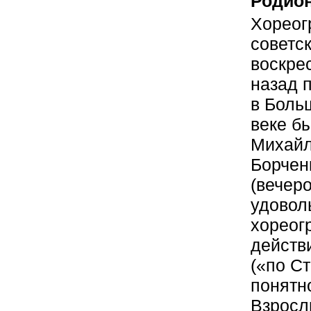
Родио
Хореог
советс
воскре
назад 
в Боль
веке б
Михайл
Борчен
(вечеро
удовол
хореог
действ
(«по С
понятн
Взросл