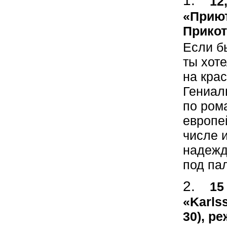
12
«Приют
Прикот
Если б
ты хот
на кра
Гениал
по ром
европей
числе 
надежд
под па
15
«Karls
30), р