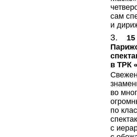
четвер
сам сп
и дири
15
Парижс
спекта
в ТРК 
Свежен
знамен
во мно
огромн
по кла
спекта
с иера
с обож