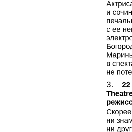
Актрис
и сочи
печаль
с ее н
электр
Богоро
Марины
в спект
не пот
22
Theatr
режисс
Скорее
ни зна
ни дру