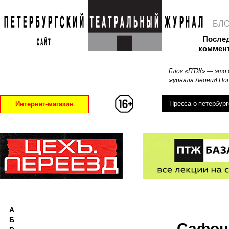
БЛ
После
коммен
Блог «ПТЖ» — это 
журнала Леонид Поп
Пресса о петербург
Интернет-магазин
А
Б
Сафон