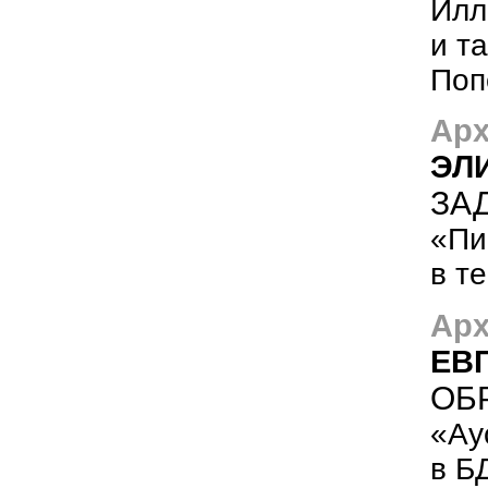
Илл
и т
Поп
Арх
ЭЛ
ЗА
«Пи
в т
Арх
ЕВ
ОБ
«Ау
в Б