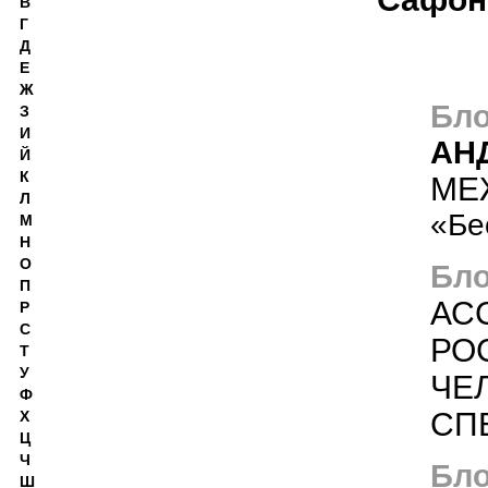
В
Г
Д
Е
Ж
Бло
З
И
АН
Й
К
МЕ
Л
«Бе
М
Н
О
Бло
П
АС
Р
С
РО
Т
У
ЧЕ
Ф
СП
Х
Ц
Ч
Бло
Ш