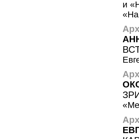
и «
«На
Арх
АН
ВС
Евг
Арх
ОК
ЗР
«Ме
Арх
ЕВ