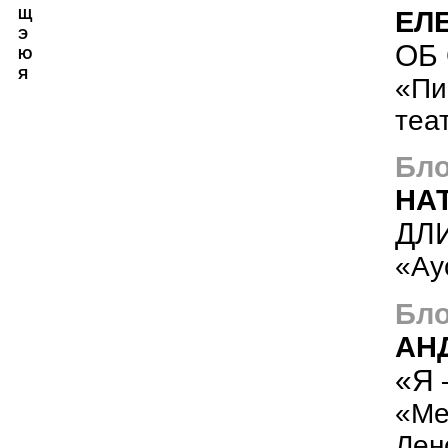
ЕЛ
Щ
Э
ОБ
Ю
Я
«Пи
теа
Бло
НА
ДЛ
«Ау
Бло
АН
«Я 
«Ме
Лен