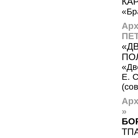
КА
«Бр
Ар
ПЕТ
«Д
ПО
«Дв
Е. 
(со
Ар
»
БО
ТП