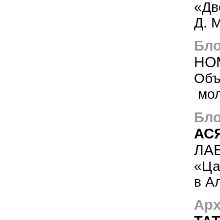
«Дв
Д. 
Бло
НО
Объ
мол
Бло
АС
ЛА
«Ца
в А
Арх