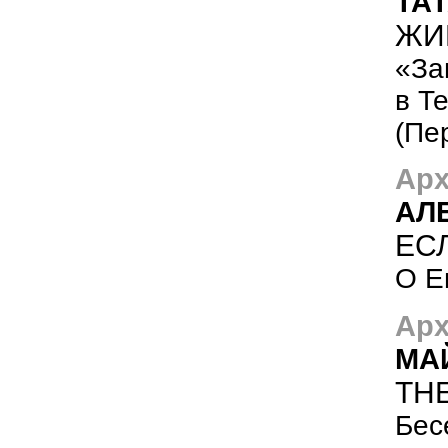
ТА
ЖИ
«За
в Т
(Пе
Арх
АЛ
ЕСЛ
О Е
Арх
МА
THE
Бес