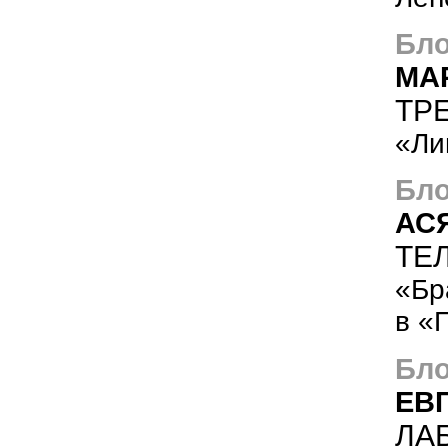
Бло
МА
ТР
«Ли
Бло
АС
ТЕ
«Бр
в «
Бло
ЕВ
ЛА