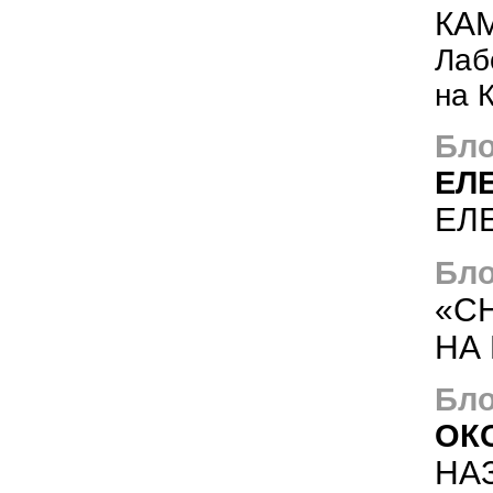
КА
Лаб
на 
Бло
ЕЛ
ЕЛ
Бло
«С
НА
Бло
ОК
НА