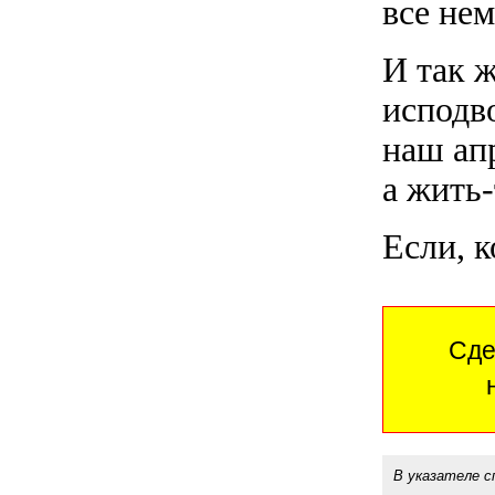
все нем
И так 
исподв
наш ап
а жить-
Если, к
Сде
В указателе с