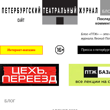
БЛ
После
коммен
Блог «ПТЖ» — это 
журнала Леонид Поп
Пресса о петербург
Интернет-магазин
БЛОГ