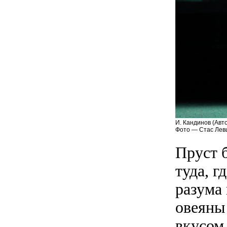
И. Кандинов (Авто
Фото — Стас Лев
Пруст 
туда, г
разума
овеяны
вкусом