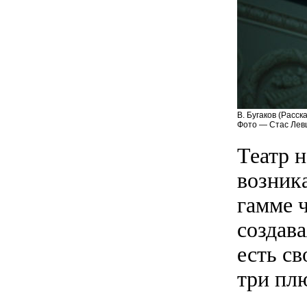
В. Бугаков (Расска
Фото — Стас Лев
Театр 
возник
гамме 
создав
есть св
три пл