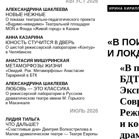
АВГУСТ 2026
ИРИНА КИРИЛ
АЛЕКСАНДРИНА ШАКЛЕЕВА
НОВЫЕ НЕЖНЫЕ
О показах театрально-педагогического проекта
«Видимо-невидимо» Театральной площадки
MOŇ и Фонда «Живой город» в Казани
АННА КАЗАРИНА
«В ПО
ЮНОСТЬ СТУЧИТСЯ В ДВЕРЬ
О шестой режиссерской лаборатории «Контур»
И ЛОК
в Челябинске
АНАСТАСИЯ МИШУРИНСКАЯ
«В п
МЕТАМОРФОЗЫ ЖИЗНИ
«Овидий. Рок. Метаморфозы» Анастасии
Тарариной в БТК
БДТ 
АЛЕКСАНДРИНА ШАКЛЕЕВА
Экс
ЛЮБОВЬ — ЭТО КЛАССИКА
О режиссерской лаборатории в Русском
Сов
драматическом театре имени М. Горького
в Махачкале
Реж
ИЮЛЬ 2026
ЛИДИЯ ТИЛЬГА
и к
ЧТО ДАЛЬШЕ?
«Счастливые дни» Дмитрия Волкострелова в
дра
Малом драматическом театре — Театре Европы