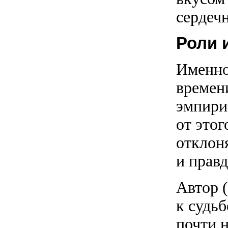
сердеч
Роли 
Именно
времен
эмпири
от этог
отклоня
и прав
Автор 
к судьб
почти 