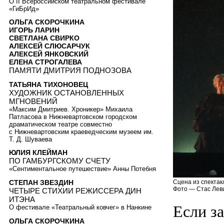
О II Всероссийском театральном фестивале
«ГиБрИд»
ОЛЬГА СКОРОЧКИНА
ИГОРЬ ЛАРИН
СВЕТЛАНА СВИРКО
АЛЕКСЕЙ СЛЮСАРЧУК
АЛЕКСЕЙ ЯНКОВСКИЙ
ЕЛЕНА СТРОГАЛЕВА
ПАМЯТИ ДМИТРИЯ ПОДНОЗОВА
ТАТЬЯНА ТИХОНОВЕЦ
ХУДОЖНИК ОСТАНОВЛЕННЫХ
МГНОВЕНИЙ
«Максим Дмитриев. Хроникер» Михаила
Патласова в Нижневартовском городском
драматическом театре совместно
с Нижневартовским краеведческим музеем им.
Т. Д. Шуваева
ЮЛИЯ КЛЕЙМАН
ПО ГАМБУРГСКОМУ СЧЕТУ
«Сентиментальное путешествие» Анны Потебня
Сцена из спектак
СТЕПАН ЗВЕЗДИН
Фото — Стас Лев
ЧЕТЫРЕ СТИХИИ РЕЖИССЕРА ДИН
ИТЭНА
Если за
О фестивале «Театральный ковчег» в Нанкине
ОЛЬГА СКОРОЧКИНА