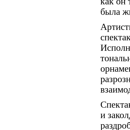
как он 
была ж
Артист
спекта
Исполн
тональ
орнаме
разрозн
взаимо
Спекта
и зако
раздро