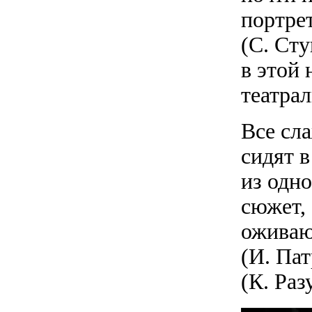
портре
(С. Ст
в этой
театра
Все сл
сидят в
из одн
сюжет, 
оживаю
(И. Пат
(К. Раз