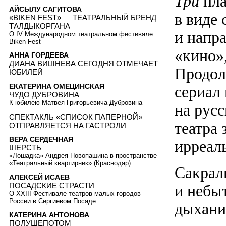
Три
пла
АЙСЫЛУ САГИТОВА
в виде 
«BIKEN FEST» — ТЕАТРАЛЬНЫЙ БРЕНД
ТАЛДЫКОРГАНА
и напр
О IV Международном театральном фестивале
Biken Fest
«кино»
АННА ГОРДЕЕВА
ДИАНА ВИШНЕВА СЕГОДНЯ ОТМЕЧАЕТ
Продол
ЮБИЛЕЙ
ЕКАТЕРИНА ОМЕЦИНСКАЯ
сериал 
ЧУДО ДУБРОВИНА
К юбилею Матвея Григорьевича Дубровина
на русс
СПЕКТАКЛЬ «СПИСОК ПАПЕРНОЙ»
театра 
ОТПРАВЛЯЕТСЯ НА ГАСТРОЛИ
ВЕРА СЕРДЕЧНАЯ
ирреал
ШЕРСТЬ
«Лошадка» Андрея Новопашина в пространстве
«Театральный квартирник» (Краснодар)
Сакрал
АЛЕКСЕЙ ИСАЕВ
ПОСАДСКИЕ СТРАСТИ
и небыт
О XXIII Фестивале театров малых городов
России в Сергиевом Посаде
дыхани
КАТЕРИНА АНТОНОВА
ПОЛУШЕПОТОМ