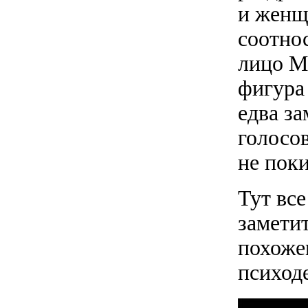
и женщ
соотно
лицо Ма
фигура
едва з
голосо
не пок
Тут все
заметит
похожем
психод