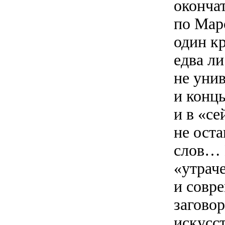
оконча
по Мар
один к
едва ли
не унив
и концы
и в «се
не ост
слов… 
«утрач
и совр
загово
искусст