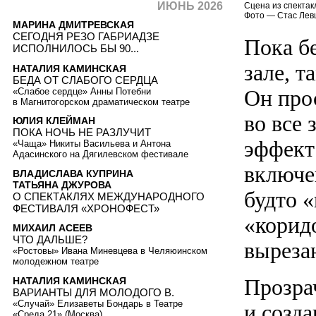
ИЮНЬ 2026
Сцена из спектак
Фото — Стас Лев
МАРИНА ДМИТРЕВСКАЯ
СЕГОДНЯ РЕЗО ГАБРИАДЗЕ
Пока б
ИСПОЛНИЛОСЬ БЫ 90...
зале, т
НАТАЛИЯ КАМИНСКАЯ
БЕДА ОТ СЛАБОГО СЕРДЦА
Он про
«Слабое сердце» Анны Потебни
в Магнитогорском драматическом театре
во все 
ЮЛИЯ КЛЕЙМАН
ПОКА НОЧЬ НЕ РАЗЛУЧИТ
эффект
«Чаща» Никиты Васильева и Антона
Адасинского на Дягилевском фестивале
включен
ВЛАДИСЛАВА КУПРИНА
ТАТЬЯНА ДЖУРОВА
будто «
О СПЕКТАКЛЯХ МЕЖДУНАРОДНОГО
ФЕСТИВАЛЯ «ХРОНОФЕСТ»
«корид
МИХАИЛ АСЕЕВ
ЧТО ДАЛЬШЕ?
вырезан
«Ростовы» Ивана Миневцева в Челяюинском
молодежном театре
Прозра
НАТАЛИЯ КАМИНСКАЯ
ВАРИАНТЫ ДЛЯ МОЛОДОГО В.
«Случай» Елизаветы Бондарь в Театре
и созд
«Среда 21» (Москва)