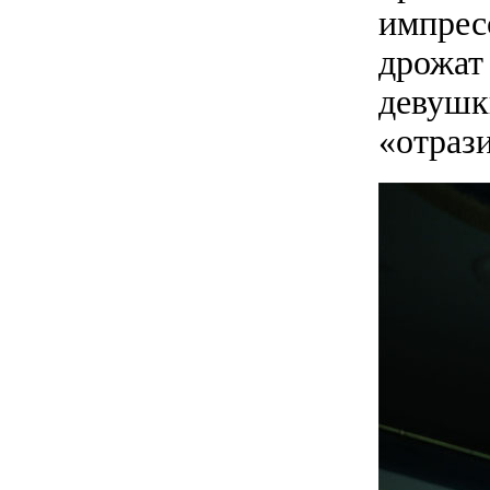
импресс
дрожат
девушк
«отрази