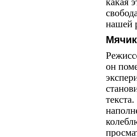
какая э
свобод
нашей 
Мячик
Режисс
он пом
экспери
станов
текста
наполн
колеблю
просмат