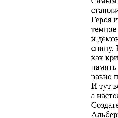
Самым 
станов
Героя 
темное
и демо
спину. 
как кр
память 
равно 
И тут 
а наст
Создат
Альбер