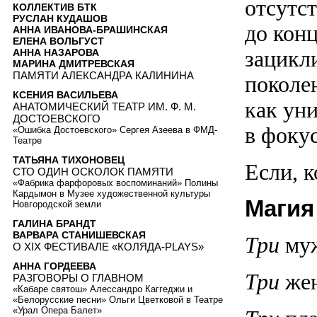
отсутст
КОЛЛЕКТИВ БТК
РУСЛАН КУДАШОВ
до конц
АННА ИВАНОВА-БРАШИНСКАЯ
ЕЛЕНА ВОЛЬГУСТ
зацикл
АННА НАЗАРОВА
МАРИНА ДМИТРЕВСКАЯ
ПАМЯТИ АЛЕКСАНДРА КАЛИНИНА
поколен
КСЕНИЯ ВАСИЛЬЕВА
как уни
АНАТОМИЧЕСКИЙ ТЕАТР ИМ. Ф. М.
ДОСТОЕВСКОГО
в фокус
«Ошибка Достоевского» Сергея Азеева в ФМД-
Театре
ТАТЬЯНА ТИХОНОВЕЦ
Если, к
СТО ОДИН ОСКОЛОК ПАМЯТИ
«Фабрика фарфоровых воспоминаний» Полины
Кардымон в Музее художественной культуры
Магия
Новгородской земли
ГАЛИНА БРАНДТ
ВАРВАРА СТАНИШЕВСКАЯ
Три
муж
О XIX ФЕСТИВАЛЕ «КОЛЯДА-PLAYS»
АННА ГОРДЕЕВА
Три
жен
РАЗГОВОРЫ О ГЛАВНОМ
«Кабаре святош» Алессандро Каггеджи и
«Белорусские песни» Ольги Цветковой в Театре
«Урал Опера Балет»