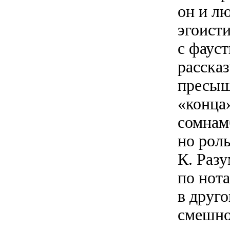
он и л
эгоисти
с фауст
расска
пресыщ
«конца
сомнам
но роль
К. Раз
по нота
в друг
смешно