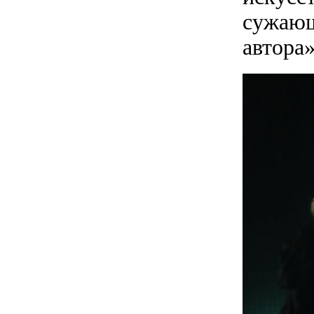
сужающ
автора»