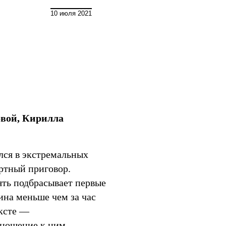
Мир
10 июля 2021
вой, Кирилла
лся в экстремальных
ертный приговор.
ять подбрасывает первые
ина меньше чем за час
ексте —
тношение к ним