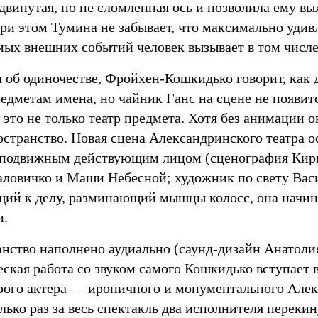
двинутая, но не сломленная ось и позволила ему в
При этом Тумина не забывает, что максимально уди
ых внешних событий человек вызывает в том числе
 об одиночестве, Фройхен-Кошкидько говорит, как 
едметам имена, но чайник Ганс на сцене не появит
это не только театр предмета. Хотя без анимации о
странство. Новая сцена Александринского театра о
 подвижным действующим лицом (сценография Кир
ловичко и Маши Небесной; художник по свету Васи
ий к делу, разминающий мышцы колосс, она начина
и.
анство наполнено аудиально (саунд-дизайн Анатоли
еская работа со звуком самого Кошкидько вступает 
рого актера — ироничного и монументального Алек
лько раз за весь спектакль два исполнителя переки