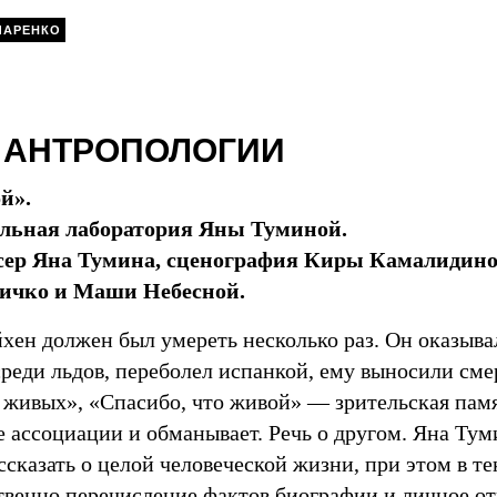
ЧАРЕНКО
 АНТРОПОЛОГИИ
й».
альная лаборатория Яны Туминой.
сер Яна Тумина, сценография Киры Камалидино
ичко и Маши Небесной.
хен должен был умереть несколько раз. Он оказыва
среди льдов, переболел испанкой, ему выносили см
в живых», «Спасибо, что живой» — зрительская пам
 ассоциации и обманывает. Речь о другом. Яна Тум
ссказать о целой человеческой жизни, при этом в т
венно перечисление фактов биографии и личное о