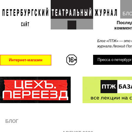
БЛ
После
коммен
Блог «ПТЖ» — это 
журнала Леонид Поп
Пресса о петербург
Интернет-магазин
БЛОГ