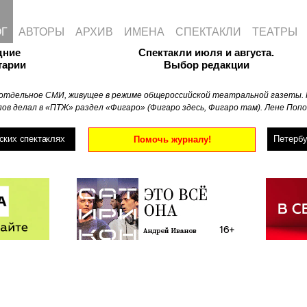
ОГ
АВТОРЫ
АРХИВ
ИМЕНА
СПЕКТАКЛИ
ТЕАТРЫ
дние
Спектакли июля и августа.
тарии
Выбор редакции
отдельное СМИ, живущее в режиме общероссийской театральной газеты. 
ов делал в «ПТЖ» раздел «Фигаро» (Фигаро здесь, Фигаро там). Лене Попо
ских спектаклях
Петербу
Помочь журналу!