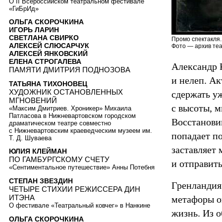
О II Всероссийском театральном фестивале
«ГиБрИд»
ОЛЬГА СКОРОЧКИНА
ИГОРЬ ЛАРИН
СВЕТЛАНА СВИРКО
Промо спектакля.
АЛЕКСЕЙ СЛЮСАРЧУК
Фото — архив теа
АЛЕКСЕЙ ЯНКОВСКИЙ
ЕЛЕНА СТРОГАЛЕВА
Александр 
ПАМЯТИ ДМИТРИЯ ПОДНОЗОВА
и нелеп. Ак
ТАТЬЯНА ТИХОНОВЕЦ
ХУДОЖНИК ОСТАНОВЛЕННЫХ
сдержать у
МГНОВЕНИЙ
с высоты, 
«Максим Дмитриев. Хроникер» Михаила
Патласова в Нижневартовском городском
Восстановив
драматическом театре совместно
с Нижневартовским краеведческим музеем им.
попадает п
Т. Д. Шуваева
заставляет
ЮЛИЯ КЛЕЙМАН
ПО ГАМБУРГСКОМУ СЧЕТУ
и отправит
«Сентиментальное путешествие» Анны Потебня
СТЕПАН ЗВЕЗДИН
Гренландия
ЧЕТЫРЕ СТИХИИ РЕЖИССЕРА ДИН
ИТЭНА
метафоры оп
О фестивале «Театральный ковчег» в Нанкине
жизнь. Из о
ОЛЬГА СКОРОЧКИНА