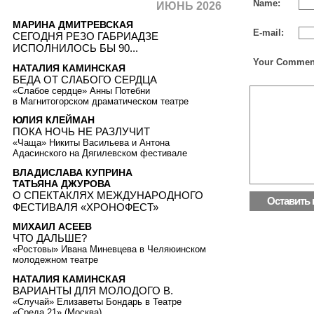
Name:
ИЮНЬ 2026
МАРИНА ДМИТРЕВСКАЯ
E-mail:
СЕГОДНЯ РЕЗО ГАБРИАДЗЕ
ИСПОЛНИЛОСЬ БЫ 90...
Your Commen
НАТАЛИЯ КАМИНСКАЯ
БЕДА ОТ СЛАБОГО СЕРДЦА
«Слабое сердце» Анны Потебни
в Магнитогорском драматическом театре
ЮЛИЯ КЛЕЙМАН
ПОКА НОЧЬ НЕ РАЗЛУЧИТ
«Чаща» Никиты Васильева и Антона
Адасинского на Дягилевском фестивале
ВЛАДИСЛАВА КУПРИНА
ТАТЬЯНА ДЖУРОВА
О СПЕКТАКЛЯХ МЕЖДУНАРОДНОГО
ФЕСТИВАЛЯ «ХРОНОФЕСТ»
МИХАИЛ АСЕЕВ
ЧТО ДАЛЬШЕ?
«Ростовы» Ивана Миневцева в Челяюинском
молодежном театре
НАТАЛИЯ КАМИНСКАЯ
ВАРИАНТЫ ДЛЯ МОЛОДОГО В.
«Случай» Елизаветы Бондарь в Театре
«Среда 21» (Москва)