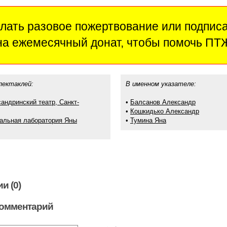
лать разовое пожертвование или подпис
на ежемесячный донат, чтобы помочь ПТ
пектаклей:
В именном указателе:
андринский театр, Санкт-
•
Балсанов Александр
•
Кошкидько Александр
альная лаборатория Яны
•
Тумина Яна
и (0)
комментарий