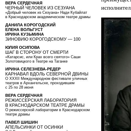
ВЕРА СЕРДЕЧНАЯ
исполнител
ЧЕРНЫЙ ЧЕЛОВЕК ИЗ СЕЗУАНА
«Добрый человек из Сезуана» Нади Кубайлат
в Краснодарском академическом театре драмы
ДАНИЛА КОРОГОДСКИЙ
ЕЛЕНА ВОЛЬГУСТ
ИРИНА КУЗЬМИНА
ЗИНОВИЮ КОРОГОДСКОМУ — 100
ЮЛИЯ ОСИПОВА
ШАГ В СТОРОНУ ОТ СМЕРТИ
«Катарсис, или Крах всего святого» Саши
Золотовицкого в Театре на Таганке
ИРИНА СЕЛЕЗНЕВА-РЕДЕР
КАРНАВАЛ ВДОЛЬ СЕВЕРНОЙ ДВИНЫ
О XXXII Международном фестивале уличных
театров в Архангельске, проходившем
с 25 по 28 июня
ВЕРА СЕРДЕЧНАЯ
РЕЖИССЕРСКАЯ ЛАБОРАТОРИЯ
В КРАСНОДАРСКОМ ТЕАТРЕ ДРАМЫ
О режиссерской лаборатории в Краснодарском
театре драмы
ПАВЕЛ ШИШИН
АПЕЛЬСИНКИ ОТ ОСИНКИ