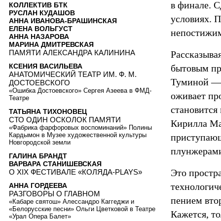
в финале. С
КОЛЛЕКТИВ БТК
РУСЛАН КУДАШОВ
условиях. 
АННА ИВАНОВА-БРАШИНСКАЯ
ЕЛЕНА ВОЛЬГУСТ
непостижим
АННА НАЗАРОВА
МАРИНА ДМИТРЕВСКАЯ
ПАМЯТИ АЛЕКСАНДРА КАЛИНИНА
Рассказывая
КСЕНИЯ ВАСИЛЬЕВА
бытовым пр
АНАТОМИЧЕСКИЙ ТЕАТР ИМ. Ф. М.
Туминой — 
ДОСТОЕВСКОГО
«Ошибка Достоевского» Сергея Азеева в ФМД-
оживает про
Театре
становится
ТАТЬЯНА ТИХОНОВЕЦ
СТО ОДИН ОСКОЛОК ПАМЯТИ
Кирилла Ма
«Фабрика фарфоровых воспоминаний» Полины
Кардымон в Музее художественной культуры
приступающ
Новгородской земли
плунжерам
ГАЛИНА БРАНДТ
ВАРВАРА СТАНИШЕВСКАЯ
Это простр
О XIX ФЕСТИВАЛЕ «КОЛЯДА-PLAYS»
технологич
АННА ГОРДЕЕВА
РАЗГОВОРЫ О ГЛАВНОМ
пением вто
«Кабаре святош» Алессандро Каггеджи и
«Белорусские песни» Ольги Цветковой в Театре
Кажется, то
«Урал Опера Балет»