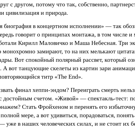
уг с другом, потому что так, собственно, партнерс
ли цивилизация и природа.
я биография в концертном исполнении» — так обоз
ередь говорит о принципах монтажа, в том числе и 
ботали Кирилл Маловичко и Маша Небесная. Три э
о монохромно замирают, то на них мелькают цитата
адры. Вот спокойный полярный рассвет, который о
. А вот танцующие скелеты из картин зари анимац
овторяющийся титр «The End».
звать финал хеппи-эндом? Переиграть смерть нельз
с достойным счетом. «Живой» — спектакль-тест: по
сонажем? Стать Фройхеном и перенять его избыточн
полной мере, а вот удивиться, порадоваться, понят
 уже в наших человеческих силах, и не стоит их б