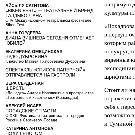
напрямую др
АЙСЫЛУ САГИТОВА
«BIKEN FEST» — ТЕАТРАЛЬНЫЙ БРЕНД
культуры и
ТАЛДЫКОРГАНА
О IV Международном театральном фестивале
Biken Fest
«Покадрова
АННА ГОРДЕЕВА
в первую оч
ДИАНА ВИШНЕВА СЕГОДНЯ ОТМЕЧАЕТ
которым ра
ЮБИЛЕЙ
полукруг, т
ЕКАТЕРИНА ОМЕЦИНСКАЯ
ЧУДО ДУБРОВИНА
виденные к
К юбилею Матвея Григорьевича Дубровина
экспедиции
СПЕКТАКЛЬ «СПИСОК ПАПЕРНОЙ»
ОТПРАВЛЯЕТСЯ НА ГАСТРОЛИ
шрифтами п
ВЕРА СЕРДЕЧНАЯ
ШЕРСТЬ
Стоит ли на
«Лошадка» Андрея Новопашина в пространстве
поражения 
«Театральный квартирник» (Краснодар)
АЛЕКСЕЙ ИСАЕВ
себя с пер
ПОСАДСКИЕ СТРАСТИ
возможно в 
О XXIII Фестивале театров малых городов
России в Сергиевом Посаде
и Туминой —
КАТЕРИНА АНТОНОВА
ПОЛУШЕПОТОМ