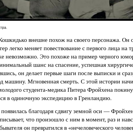
тра.
Кошкидько внешне похож на своего персонажа. Он 
тер легко меняет повествование с первого лица на т
же невозможно. Это похоже на пример черного юмор
минимальный шанс на спасение, успешная хирургиче
шись, он делает первые шаги после выписки и сраз
од машину. Мгновенная смерть. С этой истории начи
 молодого студента-медика Питера Фройхена покину
ься в одиночную экспедицию в Гренландию.
 появилась благодаря сдвигу земной оси — Фройхе
исывает, что произошло с ним в момент, раз и нав
бывателя он превратился в «нечеловеческого челове