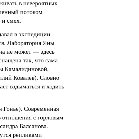
ыживать в невероятных
вленный потоком
 и смех.
давал в экспедиции
ся. Лаборатория Яны
на не может — здесь
снащена так, что сама
ы Камалидиновой,
лий Ковалев). Словно
ет вздыматься и ходить
я Гонье). Современная
в отношения с горловым
сандра Балсанова.
нутся репликами