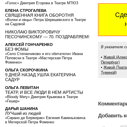
«Голос» Дмитрия Егорова в Театре МТЮЗ
ЕЛЕНА СТРОГАЛЕВА
Сде
СВЯЩЕННАЯ КНИГА ОБОРОТНЯ
«Волки и овцы» Петра Шерешевского в Театре
на Садовой
НИКОЛАЮ ВИКТОРОВИЧУ
ПЕСОЧИНСКОМУ — 70. ПОЗДРАВЛЯЕМ!
АЛЕКСЕЙ ГОНЧАРЕНКО
В указателе с
БЕЗ ФОМЫ
«Село Степанчиково и его обитатели» Ивана
•
Живой (Алекс
Поповски в Театре «Мастерская Петра
Петербург)
Фоменко»
•
Живой (Театр
ОЛЬГА СКОРОЧКИНА
Туминой)
9 ДНЕЙ НАЗАД УШЛА ЕКАТЕРИНА
САДУР
ОЛЬГА ЛЕВИТАН
ТЕАТР, И ВСЕ ЛЮДИ В НЕМ АРТИСТЫ
«Bloody Mery» Дмитрия Крымова в Театре
«Гешер»
Комментари
ДАРЬЯ ШАНИНА
ЛУЧший из людей
Добавить 
«Сирано де Бержерак» Евгения Каменьковича
в Метерской Петра Фоменко