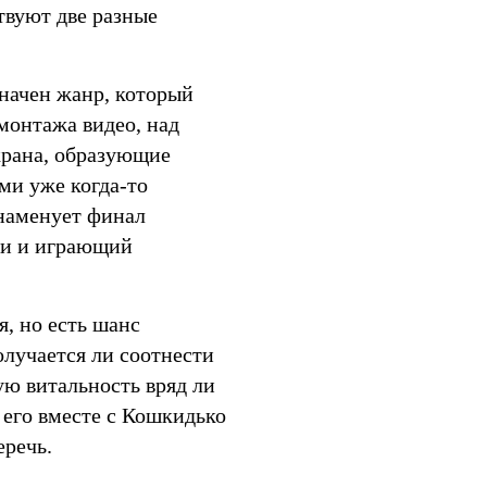
твуют две разные
начен жанр, который
монтажа видео, над
крана, образующие
ми уже когда-то
знаменует финал
ии и играющий
я, но есть шанс
лучается ли соотнести
ую витальность вряд ли
ь его вместе с Кошкидько
еречь.