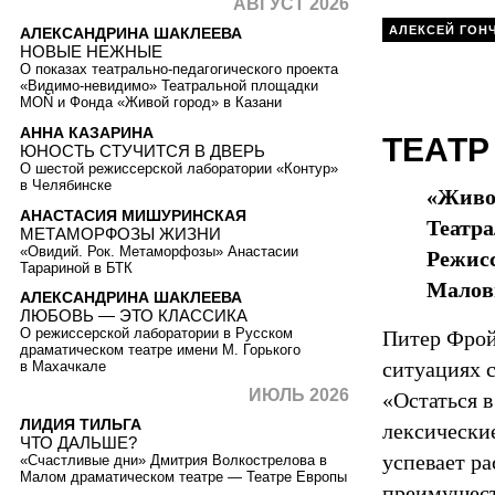
АВГУСТ 2026
АЛЕКСЕЙ ГОН
АЛЕКСАНДРИНА ШАКЛЕЕВА
НОВЫЕ НЕЖНЫЕ
О показах театрально-педагогического проекта
«Видимо-невидимо» Театральной площадки
MOŇ и Фонда «Живой город» в Казани
АННА КАЗАРИНА
ТЕАТР
ЮНОСТЬ СТУЧИТСЯ В ДВЕРЬ
О шестой режиссерской лаборатории «Контур»
в Челябинске
«Живо
АНАСТАСИЯ МИШУРИНСКАЯ
Театр
МЕТАМОРФОЗЫ ЖИЗНИ
«Овидий. Рок. Метаморфозы» Анастасии
Режис
Тарариной в БТК
Малов
АЛЕКСАНДРИНА ШАКЛЕЕВА
ЛЮБОВЬ — ЭТО КЛАССИКА
О режиссерской лаборатории в Русском
Питер Фрой
драматическом театре имени М. Горького
ситуациях 
в Махачкале
ИЮЛЬ 2026
«Остаться 
ЛИДИЯ ТИЛЬГА
лексические
ЧТО ДАЛЬШЕ?
успевает ра
«Счастливые дни» Дмитрия Волкострелова в
Малом драматическом театре — Театре Европы
преимущест