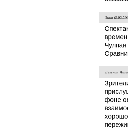
Зина
(8.02.20
Спектак
времени
Чулпан 
Сравнив
Евгения Чиги
Зрител
прислу
фоне об
взаимоо
хорошо!
пережив