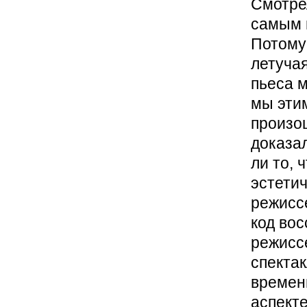
Смотрел
самым 
Потому 
летуча
пьеса м
мы этим
произо
доказал
ли то, 
эстетич
режиссе
код вос
режиссе
спекта
времени
аспект