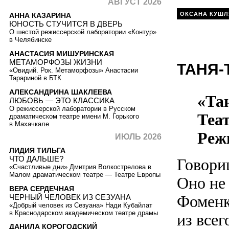
АВГУСТ 2026
ОКСАНА КУШЛ
АННА КАЗАРИНА
ЮНОСТЬ СТУЧИТСЯ В ДВЕРЬ
О шестой режиссерской лаборатории «Контур»
в Челябинске
АНАСТАСИЯ МИШУРИНСКАЯ
МЕТАМОРФОЗЫ ЖИЗНИ
ТАНЯ-
«Овидий. Рок. Метаморфозы» Анастасии
Тарариной в БТК
АЛЕКСАНДРИНА ШАКЛЕЕВА
«Та
ЛЮБОВЬ — ЭТО КЛАССИКА
О режиссерской лаборатории в Русском
Теа
драматическом театре имени М. Горького
в Махачкале
Реж
ИЮЛЬ 2026
ЛИДИЯ ТИЛЬГА
ЧТО ДАЛЬШЕ?
Говори
«Счастливые дни» Дмитрия Волкострелова в
Малом драматическом театре — Театре Европы
Оно не
ВЕРА СЕРДЕЧНАЯ
Фоменк
ЧЕРНЫЙ ЧЕЛОВЕК ИЗ СЕЗУАНА
«Добрый человек из Сезуана» Нади Кубайлат
в Краснодарском академическом театре драмы
из всег
ДАНИЛА КОРОГОДСКИЙ