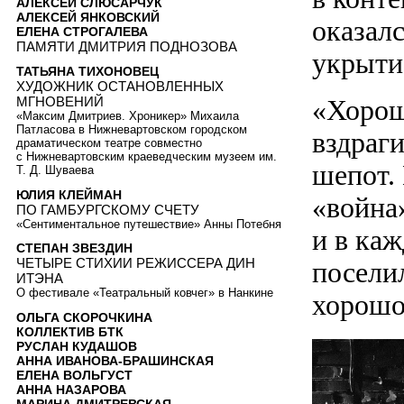
АЛЕКСЕЙ СЛЮСАРЧУК
АЛЕКСЕЙ ЯНКОВСКИЙ
оказал
ЕЛЕНА СТРОГАЛЕВА
ПАМЯТИ ДМИТРИЯ ПОДНОЗОВА
укрыт
ТАТЬЯНА ТИХОНОВЕЦ
ХУДОЖНИК ОСТАНОВЛЕННЫХ
«Хорош
МГНОВЕНИЙ
«Максим Дмитриев. Хроникер» Михаила
Патласова в Нижневартовском городском
вздраги
драматическом театре совместно
с Нижневартовским краеведческим музеем им.
шепот.
Т. Д. Шуваева
ЮЛИЯ КЛЕЙМАН
«война»
ПО ГАМБУРГСКОМУ СЧЕТУ
«Сентиментальное путешествие» Анны Потебня
и в каж
СТЕПАН ЗВЕЗДИН
ЧЕТЫРЕ СТИХИИ РЕЖИССЕРА ДИН
посели
ИТЭНА
О фестивале «Театральный ковчег» в Нанкине
хорошо
ОЛЬГА СКОРОЧКИНА
КОЛЛЕКТИВ БТК
РУСЛАН КУДАШОВ
АННА ИВАНОВА-БРАШИНСКАЯ
ЕЛЕНА ВОЛЬГУСТ
АННА НАЗАРОВА