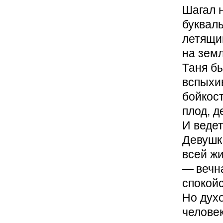
Шагал 
букваль
летящим
на земл
Таня б
вспыхи
бойкост
плод, д
И ведет
Девушка
всей жи
— ​вечн
спокой
Но духо
человек