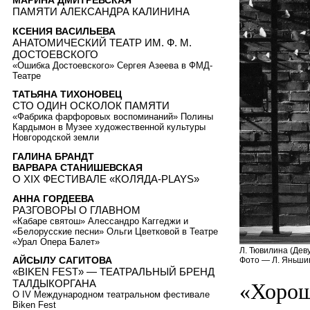
МАРИНА ДМИТРЕВСКАЯ
ПАМЯТИ АЛЕКСАНДРА КАЛИНИНА
КСЕНИЯ ВАСИЛЬЕВА
АНАТОМИЧЕСКИЙ ТЕАТР ИМ. Ф. М.
ДОСТОЕВСКОГО
«Ошибка Достоевского» Сергея Азеева в ФМД-
Театре
ТАТЬЯНА ТИХОНОВЕЦ
СТО ОДИН ОСКОЛОК ПАМЯТИ
«Фабрика фарфоровых воспоминаний» Полины
Кардымон в Музее художественной культуры
Новгородской земли
ГАЛИНА БРАНДТ
ВАРВАРА СТАНИШЕВСКАЯ
О XIX ФЕСТИВАЛЕ «КОЛЯДА-PLAYS»
АННА ГОРДЕЕВА
РАЗГОВОРЫ О ГЛАВНОМ
«Кабаре святош» Алессандро Каггеджи и
«Белорусские песни» Ольги Цветковой в Театре
«Урал Опера Балет»
Л. Тювилина (Деву
АЙСЫЛУ САГИТОВА
Фото — Л. Яньши
«BIKEN FEST» — ТЕАТРАЛЬНЫЙ БРЕНД
ТАЛДЫКОРГАНА
«Хорош
О IV Международном театральном фестивале
Biken Fest