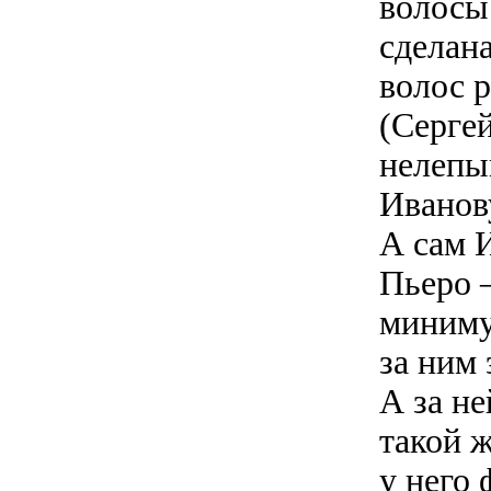
волосы
сделана
волос 
(Серге
нелепы
Иванов
А сам 
Пьеро 
минимум
за ним 
А за н
такой 
у него 