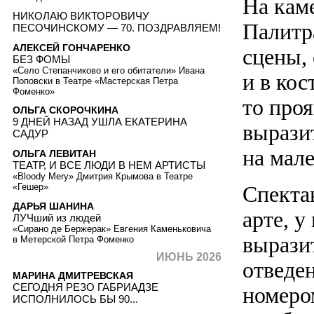
На кам
НИКОЛАЮ ВИКТОРОВИЧУ
Палитра
ПЕСОЧИНСКОМУ — 70. ПОЗДРАВЛЯЕМ!
АЛЕКСЕЙ ГОНЧАРЕНКО
сцены, 
БЕЗ ФОМЫ
«Село Степанчиково и его обитатели» Ивана
и в ко
Поповски в Театре «Мастерская Петра
Фоменко»
то про
ОЛЬГА СКОРОЧКИНА
9 ДНЕЙ НАЗАД УШЛА ЕКАТЕРИНА
вырази
САДУР
на мал
ОЛЬГА ЛЕВИТАН
ТЕАТР, И ВСЕ ЛЮДИ В НЕМ АРТИСТЫ
«Bloody Mery» Дмитрия Крымова в Театре
Спектак
«Гешер»
ДАРЬЯ ШАНИНА
арте, у
ЛУЧший из людей
«Сирано де Бержерак» Евгения Каменьковича
вырази
в Метерской Петра Фоменко
ИЮНЬ 2026
отведе
МАРИНА ДМИТРЕВСКАЯ
СЕГОДНЯ РЕЗО ГАБРИАДЗЕ
номеро
ИСПОЛНИЛОСЬ БЫ 90...