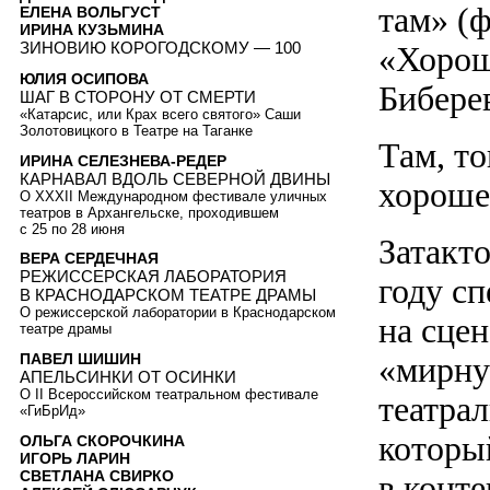
там» (
ЕЛЕНА ВОЛЬГУСТ
ИРИНА КУЗЬМИНА
ЗИНОВИЮ КОРОГОДСКОМУ — 100
«Хорош
ЮЛИЯ ОСИПОВА
Бибере
ШАГ В СТОРОНУ ОТ СМЕРТИ
«Катарсис, или Крах всего святого» Саши
Золотовицкого в Театре на Таганке
Там, то
ИРИНА СЕЛЕЗНЕВА-РЕДЕР
КАРНАВАЛ ВДОЛЬ СЕВЕРНОЙ ДВИНЫ
хороше
О XXXII Международном фестивале уличных
театров в Архангельске, проходившем
с 25 по 28 июня
Затакт
ВЕРА СЕРДЕЧНАЯ
РЕЖИССЕРСКАЯ ЛАБОРАТОРИЯ
году сп
В КРАСНОДАРСКОМ ТЕАТРЕ ДРАМЫ
О режиссерской лаборатории в Краснодарском
на сцен
театре драмы
ПАВЕЛ ШИШИН
«мирну
АПЕЛЬСИНКИ ОТ ОСИНКИ
О II Всероссийском театральном фестивале
театрал
«ГиБрИд»
который
ОЛЬГА СКОРОЧКИНА
ИГОРЬ ЛАРИН
СВЕТЛАНА СВИРКО
в конт