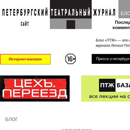
БЛ
После
коммен
Блог «ПТЖ» — это 
журнала Леонид Поп
Пресса о петербург
Интернет-магазин
БЛОГ