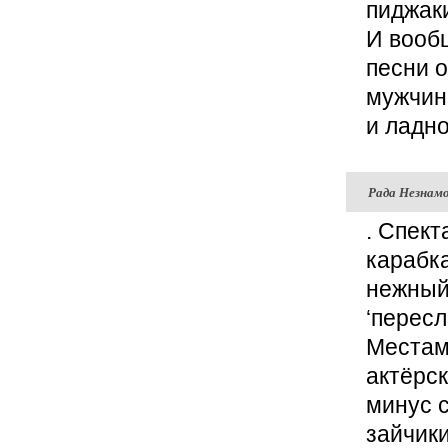
пиджак
И вообщ
песни 
мужчин
и ладно
Рада Незнам
. Спект
карабк
нежный,
‘перес
Местам
актёрск
минус 
зайчики