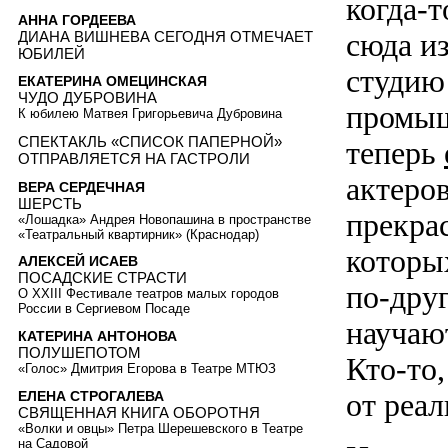
когда-
АННА ГОРДЕЕВА
сюда и
ДИАНА ВИШНЕВА СЕГОДНЯ ОТМЕЧАЕТ
ЮБИЛЕЙ
студию
ЕКАТЕРИНА ОМЕЦИНСКАЯ
ЧУДО ДУБРОВИНА
промыш
К юбилею Матвея Григорьевича Дубровина
СПЕКТАКЛЬ «СПИСОК ПАПЕРНОЙ»
теперь
ОТПРАВЛЯЕТСЯ НА ГАСТРОЛИ
актеро
ВЕРА СЕРДЕЧНАЯ
ШЕРСТЬ
прекрас
«Лошадка» Андрея Новопашина в пространстве
«Театральный квартирник» (Краснодар)
которы
АЛЕКСЕЙ ИСАЕВ
ПОСАДСКИЕ СТРАСТИ
по-дру
О XXIII Фестивале театров малых городов
России в Сергиевом Посаде
научаю
КАТЕРИНА АНТОНОВА
ПОЛУШЕПОТОМ
Кто-то,
«Голос» Дмитрия Егорова в Театре МТЮЗ
от реал
ЕЛЕНА СТРОГАЛЕВА
СВЯЩЕННАЯ КНИГА ОБОРОТНЯ
«Волки и овцы» Петра Шерешевского в Театре
на Садовой