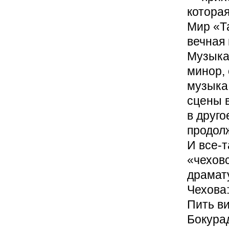
которая
Мир «Т
вечная 
Музыка
минор, 
музыка
сцены в
в друго
продолж
И все-
«чехов
драмату
Чехова:
Пить ви
Бокурад