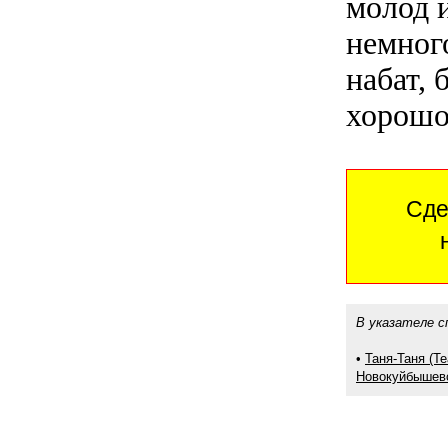
молод 
немного
набат,
хорошо
Сде
В указателе с
•
Таня-Таня (Те
Новокуйбышев