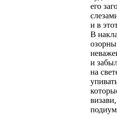
его заг
слезами
и в это
В накла
озорны
неваже
и забыл
на свет
упиват
которы
визави,
подиуме