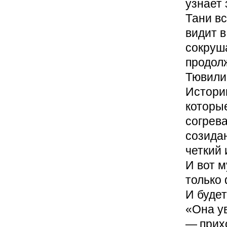
узнает
Тани вс
видит в
сокруша
продол
Тювили
Истори
которые
согрева
созида
четкий 
И вот м
только 
И будет
«Она ув
— ​прих