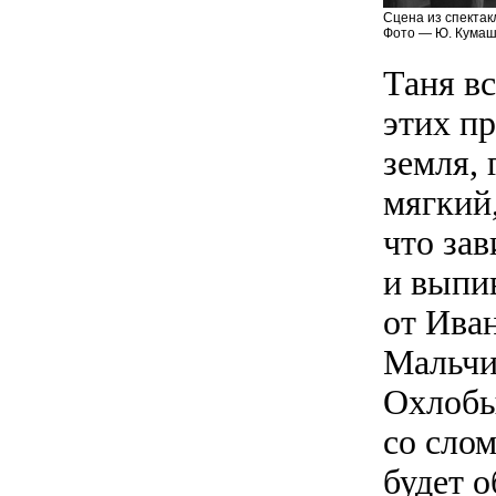
Сцена из спектак
Фото — Ю. Кумаш
Таня в
этих п
земля, 
мягкий
что зав
и выпив
от Ива
Мальчи
Охлобы
со сло
будет о