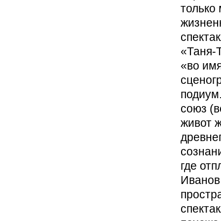
только
жизненн
спектак
«Таня-
«во имя
сценог
подиум
союз (
живот ж
древне
сознани
где от
Иванов
простра
спекта