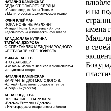
влюбле
НАТАЛИЯ КАМИНСКАЯ
БЕДА ОТ СЛАБОГО СЕРДЦА
и на по
«Слабое сердце» Анны Потебни
в Магнитогорском драматическом театре
странн
ЮЛИЯ КЛЕЙМАН
ПОКА НОЧЬ НЕ РАЗЛУЧИТ
имена 
«Чаща» Никиты Васильева и Антона
Адасинского на Дягилевском фестивале
Мальчи
ВЛАДИСЛАВА КУПРИНА
ТАТЬЯНА ДЖУРОВА
в своей
О СПЕКТАКЛЯХ МЕЖДУНАРОДНОГО
ФЕСТИВАЛЯ «ХРОНОФЕСТ»
эксцен
МИХАИЛ АСЕЕВ
ЧТО ДАЛЬШЕ?
Бокура
«Ростовы» Ивана Миневцева в Челяюинском
молодежном театре
пласти
НАТАЛИЯ КАМИНСКАЯ
ВАРИАНТЫ ДЛЯ МОЛОДОГО В.
«Случай» Елизаветы Бондарь в Театре
«Среда 21» (Москва)
АННА ГОРДЕЕВА
ПРОЩАНИЕ С ПАРИЖЕМ
«Богема» Екатерины Одеговой
в Нижегородском театре оперы и балета