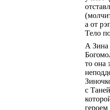
отставл
(молчит
а от рэ
Тело п
А Зина
Богомол
то она 
неподд
Зиночко
с Таней
которой
героем