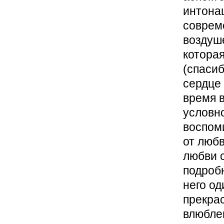
интона
соврем
воздуше
котора
(спасиб
сердце
время в
условно
воспоми
от любв
любви 
подробн
него од
прекрас
влюбле