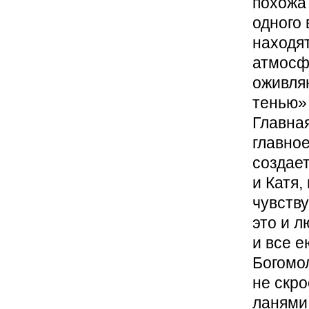
похожа 
одного 
находят
атмосфе
оживля
тенью»
Главная
главное
создает
и Катя,
чувству
это и л
и все 
Богомол
не скро
ланями…