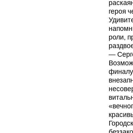
раскаян
героя ч
Удивит
напомн
роли, 
раздво
— Серг
Возмож
финалу,
внезапн
несове
витальн
«вечног
красивы
Городск
беззако