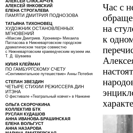
АЛЕКСЕЙ СЛЮСАРЧУК
Час с 
АЛЕКСЕЙ ЯНКОВСКИЙ
ЕЛЕНА СТРОГАЛЕВА
обраще
ПАМЯТИ ДМИТРИЯ ПОДНОЗОВА
ТАТЬЯНА ТИХОНОВЕЦ
на сту
ХУДОЖНИК ОСТАНОВЛЕННЫХ
МГНОВЕНИЙ
к одно
«Максим Дмитриев. Хроникер» Михаила
Патласова в Нижневартовском городском
перечи
драматическом театре совместно
с Нижневартовским краеведческим музеем им.
Т. Д. Шуваева
Алексе
ЮЛИЯ КЛЕЙМАН
настоя
ПО ГАМБУРГСКОМУ СЧЕТУ
«Сентиментальное путешествие» Анны Потебня
народо
СТЕПАН ЗВЕЗДИН
ЧЕТЫРЕ СТИХИИ РЕЖИССЕРА ДИН
энцикл
ИТЭНА
О фестивале «Театральный ковчег» в Нанкине
характе
ОЛЬГА СКОРОЧКИНА
КОЛЛЕКТИВ БТК
РУСЛАН КУДАШОВ
АННА ИВАНОВА-БРАШИНСКАЯ
ЕЛЕНА ВОЛЬГУСТ
АННА НАЗАРОВА