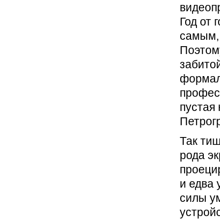
видеоп
Год от
самым,
Поэтом
забито
формал
профес
пустая 
Петрог
Так ти
рода эк
проеци
и едва
силы ум
устройс