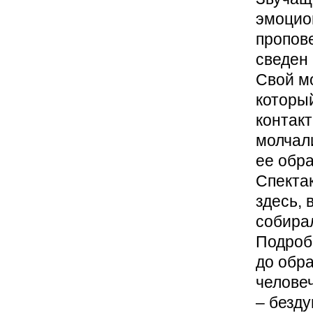
эмоцио
пропов
сведен
Свой мо
который
контакт
молчал
ее обра
Спектак
здесь, 
собира
Подроб
до обр
человеч
– безд