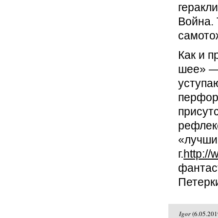
геракли
Война.
самото
Как и п
шее» —
уступа
перфор
присут
рефлек
«лучши
г.
http:/
фантас
Петерк
Igor
(6.05.201