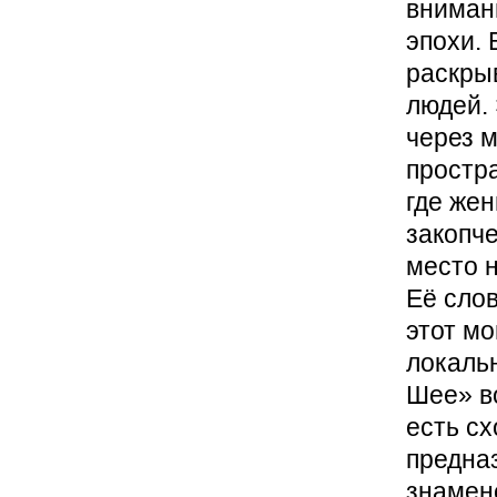
вниман
эпохи. 
раскрыв
людей.
через 
простра
где же
закопче
место 
Её слов
этот мо
локальн
Шее» в
есть сх
предна
знамене