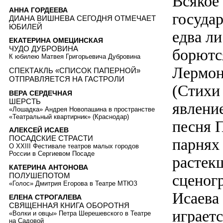
Всякое
АННА ГОРДЕЕВА
госуда
ДИАНА ВИШНЕВА СЕГОДНЯ ОТМЕЧАЕТ
ЮБИЛЕЙ
едва ли
ЕКАТЕРИНА ОМЕЦИНСКАЯ
ЧУДО ДУБРОВИНА
борютс
К юбилею Матвея Григорьевича Дубровина
Лермон
СПЕКТАКЛЬ «СПИСОК ПАПЕРНОЙ»
ОТПРАВЛЯЕТСЯ НА ГАСТРОЛИ
(Стихи 
ВЕРА СЕРДЕЧНАЯ
ШЕРСТЬ
явление
«Лошадка» Андрея Новопашина в пространстве
«Театральный квартирник» (Краснодар)
песня 
АЛЕКСЕЙ ИСАЕВ
ПОСАДСКИЕ СТРАСТИ
парнях
О XXIII Фестивале театров малых городов
России в Сергиевом Посаде
растек
КАТЕРИНА АНТОНОВА
ПОЛУШЕПОТОМ
сценог
«Голос» Дмитрия Егорова в Театре МТЮЗ
Исаева
ЕЛЕНА СТРОГАЛЕВА
СВЯЩЕННАЯ КНИГА ОБОРОТНЯ
играет
«Волки и овцы» Петра Шерешевского в Театре
на Садовой