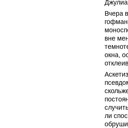
Джулиан
Вчера в
гофман
моносп
вне ме
темноте
окна, 
отклеи
Аскети
псевдо
скольж
постоя
случить
ли спо
обруши