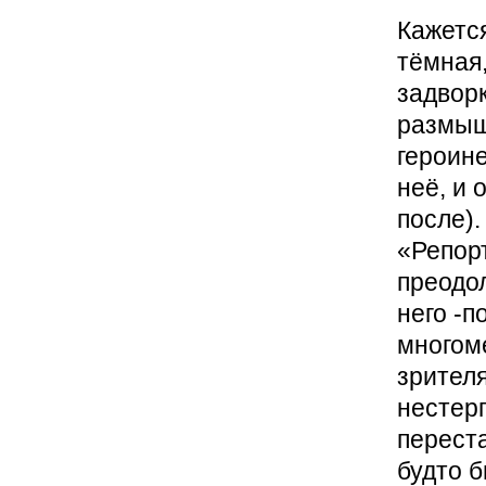
Кажется
тёмная,
задворк
размыш
героине
неё, и 
после).
«Репорт
преодол
него -п
многом
зрителя
нестер
переста
будто б