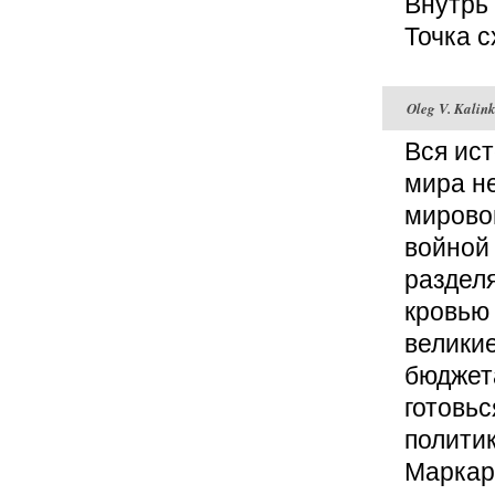
Внутрь 
Точка с
Oleg V. Kalin
Вся ист
мира не
мирово
войной
раздел
кровью 
велики
бюджет
готовьс
полити
Маркар