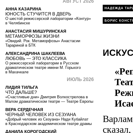
АВГУСТ 2026
НАДЕЖДА ТАР
АННА КАЗАРИНА
ЮНОСТЬ СТУЧИТСЯ В ДВЕРЬ
О шестой режиссерской лаборатории «Контур»
БОРИС КОНСТ
в Челябинске
АНАСТАСИЯ МИШУРИНСКАЯ
МЕТАМОРФОЗЫ ЖИЗНИ
«Овидий. Рок. Метаморфозы» Анастасии
Тарариной в БТК
ИСКУС
АЛЕКСАНДРИНА ШАКЛЕЕВА
ЛЮБОВЬ — ЭТО КЛАССИКА
О режиссерской лаборатории в Русском
драматическом театре имени М. Горького
«Реп
в Махачкале
Теа
ИЮЛЬ 2026
ЛИДИЯ ТИЛЬГА
Реж
ЧТО ДАЛЬШЕ?
«Счастливые дни» Дмитрия Волкострелова в
Иса
Малом драматическом театре — Театре Европы
ВЕРА СЕРДЕЧНАЯ
ЧЕРНЫЙ ЧЕЛОВЕК ИЗ СЕЗУАНА
Варлам
«Добрый человек из Сезуана» Нади Кубайлат
в Краснодарском академическом театре драмы
сказал,
ДАНИЛА КОРОГОДСКИЙ