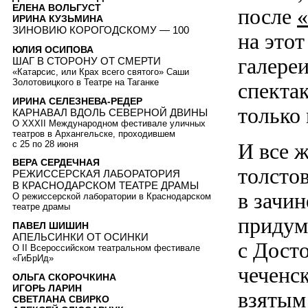
ЕЛЕНА ВОЛЬГУСТ
после
«
ИРИНА КУЗЬМИНА
ЗИНОВИЮ КОРОГОДСКОМУ — 100
на этот
ЮЛИЯ ОСИПОВА
галере
ШАГ В СТОРОНУ ОТ СМЕРТИ
«Катарсис, или Крах всего святого» Саши
Золотовицкого в Театре на Таганке
спектак
ИРИНА СЕЛЕЗНЕВА-РЕДЕР
только
КАРНАВАЛ ВДОЛЬ СЕВЕРНОЙ ДВИНЫ
О XXXII Международном фестивале уличных
театров в Архангельске, проходившем
с 25 по 28 июня
И все 
ВЕРА СЕРДЕЧНАЯ
толсто
РЕЖИССЕРСКАЯ ЛАБОРАТОРИЯ
В КРАСНОДАРСКОМ ТЕАТРЕ ДРАМЫ
в зачи
О режиссерской лаборатории в Краснодарском
театре драмы
придум
ПАВЕЛ ШИШИН
АПЕЛЬСИНКИ ОТ ОСИНКИ
с Дост
О II Всероссийском театральном фестивале
«ГиБрИд»
чеченс
ОЛЬГА СКОРОЧКИНА
ИГОРЬ ЛАРИН
взятым 
СВЕТЛАНА СВИРКО