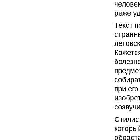
человек
реже уд
Текст 
странн
летовс
Кажется
болезне
предмет
собират
при его
изобре
созвучи
Стилис
которы
обраст