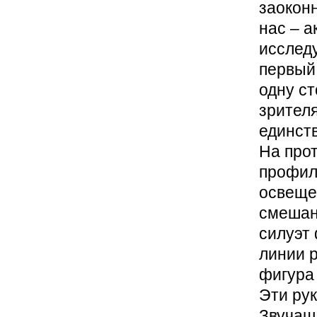
заоконн
нас – 
исследу
первый
одну ст
зрителя
единст
На прот
профиль
освеще
смешанн
силуэт
линии р
фигура
Эти рук
Звучащи