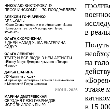
пролив
НИКОЛАЮ ВИКТОРОВИЧУ
ПЕСОЧИНСКОМУ — 70. ПОЗДРАВЛЯЕМ!
военно
АЛЕКСЕЙ ГОНЧАРЕНКО
БЕЗ ФОМЫ
исслед
«Село Степанчиково и его обитатели» Ивана
Поповски в Театре «Мастерская Петра
в реал
Фоменко»
ОЛЬГА СКОРОЧКИНА
Полутьм
9 ДНЕЙ НАЗАД УШЛА ЕКАТЕРИНА
САДУР
необхо
ОЛЬГА ЛЕВИТАН
ТЕАТР, И ВСЕ ЛЮДИ В НЕМ АРТИСТЫ
на голо
«Bloody Mery» Дмитрия Крымова в Театре
«Гешер»
действ
ДАРЬЯ ШАНИНА
ЛУЧший из людей
«Борея
«Сирано де Бержерак» Евгения Каменьковича
в Метерской Петра Фоменко
этаже 
ИЮНЬ 2026
катаком
МАРИНА ДМИТРЕВСКАЯ
СЕГОДНЯ РЕЗО ГАБРИАДЗЕ
в 15 00
ИСПОЛНИЛОСЬ БЫ 90...