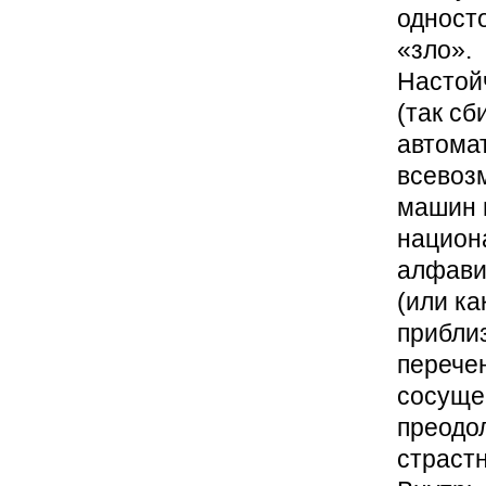
одност
«зло».
Настой
(так сб
автома
всевоз
машин 
национ
алфавит
(или ка
прибли
перечен
сосущес
преодол
страстн