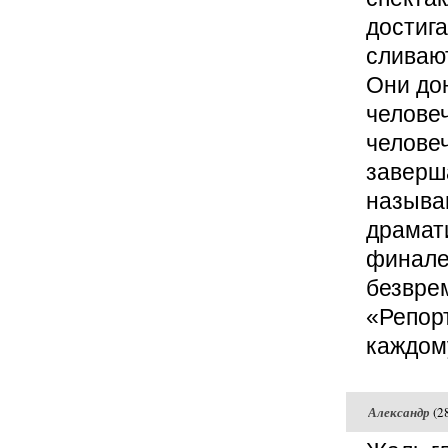
достига
сливаю
Они дон
челове
человеч
заверш
называ
драмат
финале 
безвре
«Репорт
каждому
Александр
(2