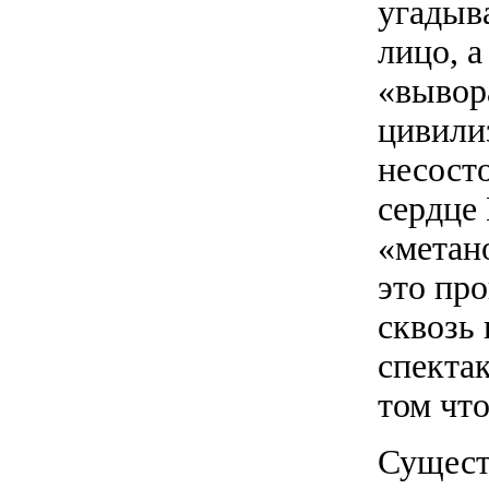
угадыва
лицо, а
«вывор
цивили
несосто
сердце
«метан
это про
сквозь
спекта
том чт
Сущест