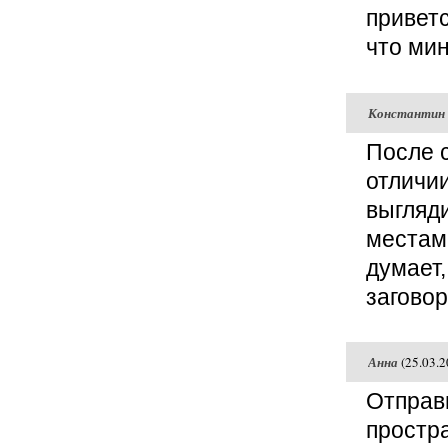
привет
что ми
Константин
После с
отличии
выгляд
местами
думает,
загово
Анна
(25.03.2
Отправн
простр