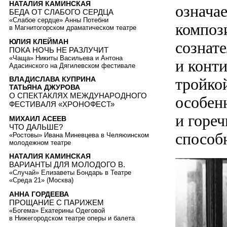
НАТАЛИЯ КАМИНСКАЯ
означае
БЕДА ОТ СЛАБОГО СЕРДЦА
«Слабое сердце» Анны Потебни
композ
в Магнитогорском драматическом театре
ЮЛИЯ КЛЕЙМАН
сознат
ПОКА НОЧЬ НЕ РАЗЛУЧИТ
«Чаща» Никиты Васильева и Антона
и конт
Адасинского на Дягилевском фестивале
тройко
ВЛАДИСЛАВА КУПРИНА
ТАТЬЯНА ДЖУРОВА
О СПЕКТАКЛЯХ МЕЖДУНАРОДНОГО
особен
ФЕСТИВАЛЯ «ХРОНОФЕСТ»
и горе
МИХАИЛ АСЕЕВ
ЧТО ДАЛЬШЕ?
способн
«Ростовы» Ивана Миневцева в Челяюинском
молодежном театре
НАТАЛИЯ КАМИНСКАЯ
ВАРИАНТЫ ДЛЯ МОЛОДОГО В.
«Случай» Елизаветы Бондарь в Театре
«Среда 21» (Москва)
АННА ГОРДЕЕВА
ПРОЩАНИЕ С ПАРИЖЕМ
«Богема» Екатерины Одеговой
в Нижегородском театре оперы и балета