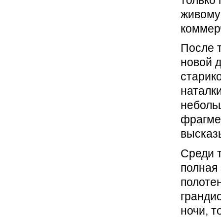
живому
коммерч
После т
новой д
старико
наталк
небольш
фрагме
высказ
Среди 
полная 
полоте
гранди
ночи, т