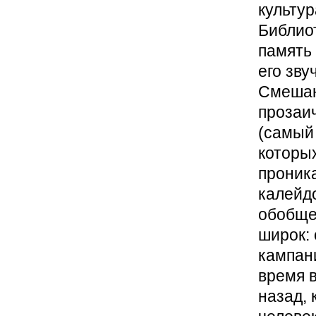
культу
Библиот
память 
его зв
Смешан
прозаич
(самый 
которых
проника
калейдо
обобще
широк: 
кампани
время в
назад, 