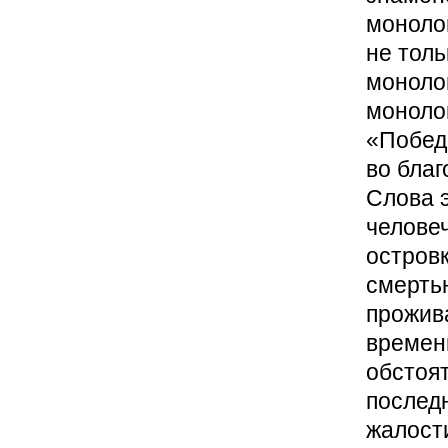
моноло
не тол
моноло
моноло
«Побед
во благ
Слова э
человеч
остров
смертью
прожива
времени
обстоят
последн
жалости