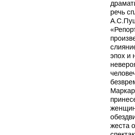
драмат
речь с
А.С.Пу
«Репор
произве
слияни
эпох и 
неверо
челове
безвре
Маркаро
принесе
женщин
обездви
жеста 
спектак