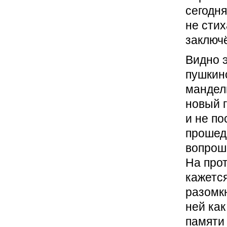
сегодня
не сти
заключё
Видно 
пушкин
мандел
новый 
и не по
прошедш
вопрош
На про
кажетс
разомк
ней как
памяти 