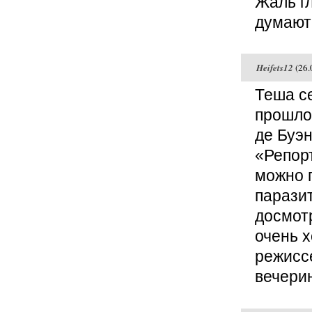
Жаль г
думают
Heifets12
(26.
Теша с
прошло
де Буэ
«Репорт
можно 
паразит
досмотр
очень 
режиссе
вечери