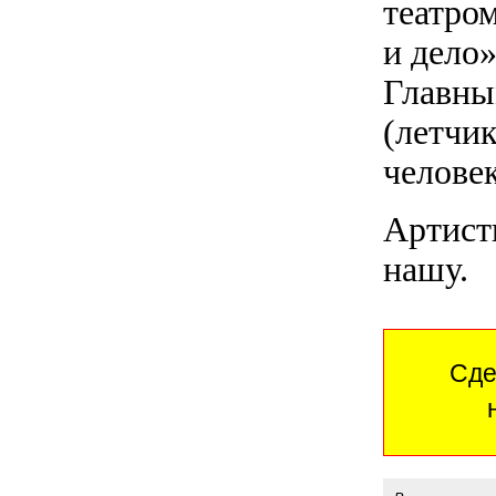
театро
и дело»
Главны
(летчи
человек
Артист
нашу.
Сде