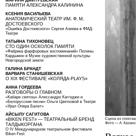
МАРИНА ДМИТРЕВСКАЯ
ПАМЯТИ АЛЕКСАНДРА КАЛИНИНА
КСЕНИЯ ВАСИЛЬЕВА
АНАТОМИЧЕСКИЙ ТЕАТР ИМ. Ф. М.
ДОСТОЕВСКОГО
«Ошибка Достоевского» Сергея Азеева в ФМД-
Театре
ТАТЬЯНА ТИХОНОВЕЦ
СТО ОДИН ОСКОЛОК ПАМЯТИ
«Фабрика фарфоровых воспоминаний» Полины
Кардымон в Музее художественной культуры
Новгородской земли
ГАЛИНА БРАНДТ
ВАРВАРА СТАНИШЕВСКАЯ
О XIX ФЕСТИВАЛЕ «КОЛЯДА-PLAYS»
АННА ГОРДЕЕВА
РАЗГОВОРЫ О ГЛАВНОМ
«Кабаре святош» Алессандро Каггеджи и
«Белорусские песни» Ольги Цветковой в Театре
«Урал Опера Балет»
АЙСЫЛУ САГИТОВА
Сцена из спектак
«BIKEN FEST» — ТЕАТРАЛЬНЫЙ БРЕНД
Фото — А. Казанс
ТАЛДЫКОРГАНА
О IV Международном театральном фестивале
Biken Fest