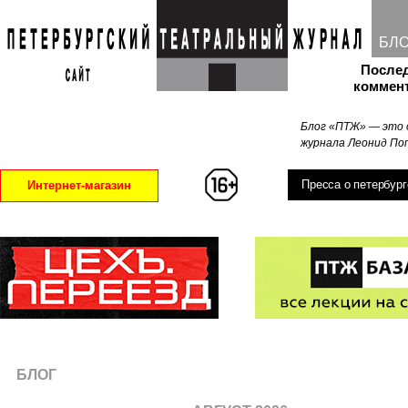
БЛ
После
коммен
Блог «ПТЖ» — это 
журнала Леонид Поп
Пресса о петербург
Интернет-магазин
БЛОГ