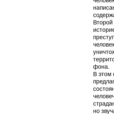
человек
написа
содерж
Второй
историе
престу
человек
уничтож
террит
фона.
В этом 
предлаг
состоян
челове
страдан
но звуч