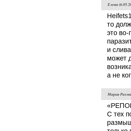
Елена
(6.05.2
Heifets
то долж
это во-
паразит
и слива
может д
возник
а не ко
Мария Рахма
«РЕПО
С тех п
размыш
только 