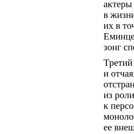
актеры
в жизн
их в то
Еминце
зонг сп
Третий
и отча
отстран
из рол
к персо
моноло
ее вне