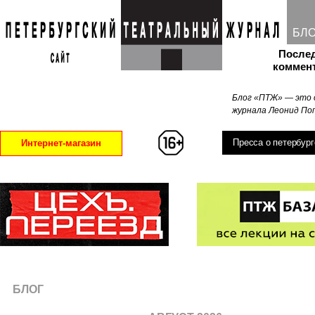
БЛ
После
коммен
Блог «ПТЖ» — это 
журнала Леонид Поп
Пресса о петербург
Интернет-магазин
БЛОГ