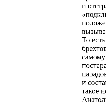
и отст
«подкл
положе
вызыва
То ест
брехто
самому 
постар
парадо
и соста
такое 
Анатол