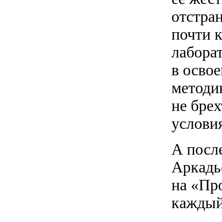
отстран
почти 
лабора
в освое
методи
не бре
услови
А после
Аркадь
на «Пр
каждый