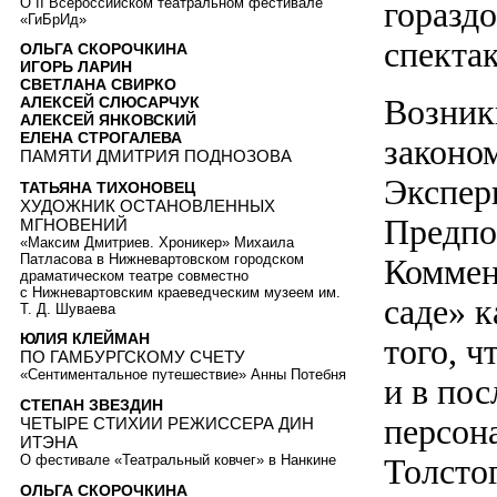
О II Всероссийском театральном фестивале
гораздо
«ГиБрИд»
спектак
ОЛЬГА СКОРОЧКИНА
ИГОРЬ ЛАРИН
СВЕТЛАНА СВИРКО
Возник
АЛЕКСЕЙ СЛЮСАРЧУК
АЛЕКСЕЙ ЯНКОВСКИЙ
ЕЛЕНА СТРОГАЛЕВА
законо
ПАМЯТИ ДМИТРИЯ ПОДНОЗОВА
Экспер
ТАТЬЯНА ТИХОНОВЕЦ
ХУДОЖНИК ОСТАНОВЛЕННЫХ
Предпо
МГНОВЕНИЙ
«Максим Дмитриев. Хроникер» Михаила
Патласова в Нижневартовском городском
Коммен
драматическом театре совместно
с Нижневартовским краеведческим музеем им.
саде» 
Т. Д. Шуваева
ЮЛИЯ КЛЕЙМАН
того, ч
ПО ГАМБУРГСКОМУ СЧЕТУ
«Сентиментальное путешествие» Анны Потебня
и в по
СТЕПАН ЗВЕЗДИН
персон
ЧЕТЫРЕ СТИХИИ РЕЖИССЕРА ДИН
ИТЭНА
Толсто
О фестивале «Театральный ковчег» в Нанкине
ОЛЬГА СКОРОЧКИНА