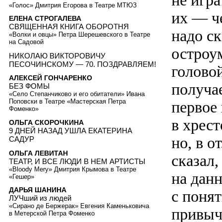
не игра
«Голос» Дмитрия Егорова в Театре МТЮЗ
их — че
ЕЛЕНА СТРОГАЛЕВА
СВЯЩЕННАЯ КНИГА ОБОРОТНЯ
надо ск
«Волки и овцы» Петра Шерешевского в Театре
на Садовой
остроу
НИКОЛАЮ ВИКТОРОВИЧУ
ПЕСОЧИНСКОМУ — 70. ПОЗДРАВЛЯЕМ!
голово
АЛЕКСЕЙ ГОНЧАРЕНКО
получае
БЕЗ ФОМЫ
«Село Степанчиково и его обитатели» Ивана
Поповски в Театре «Мастерская Петра
первое 
Фоменко»
в хрес
ОЛЬГА СКОРОЧКИНА
9 ДНЕЙ НАЗАД УШЛА ЕКАТЕРИНА
но, в о
САДУР
ОЛЬГА ЛЕВИТАН
сказал
ТЕАТР, И ВСЕ ЛЮДИ В НЕМ АРТИСТЫ
«Bloody Mery» Дмитрия Крымова в Театре
на дан
«Гешер»
ДАРЬЯ ШАНИНА
с поня
ЛУЧший из людей
«Сирано де Бержерак» Евгения Каменьковича
привыч
в Метерской Петра Фоменко