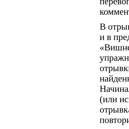
перево
коммен
В отрыв
и в пр
«Вишне
упражн
отрывк
найден
Начина
(или ис
отрывка
повтор