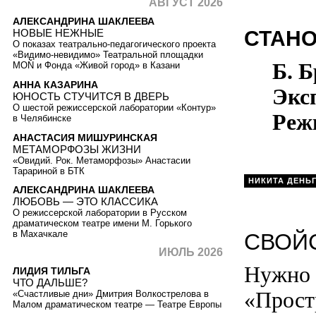
АВГУСТ 2026
АЛЕКСАНДРИНА ШАКЛЕЕВА
СТАНО
НОВЫЕ НЕЖНЫЕ
О показах театрально-педагогического проекта
«Видимо-невидимо» Театральной площадки
Б. Б
MOŇ и Фонда «Живой город» в Казани
АННА КАЗАРИНА
Экс
ЮНОСТЬ СТУЧИТСЯ В ДВЕРЬ
О шестой режиссерской лаборатории «Контур»
Реж
в Челябинске
АНАСТАСИЯ МИШУРИНСКАЯ
МЕТАМОРФОЗЫ ЖИЗНИ
«Овидий. Рок. Метаморфозы» Анастасии
Тарариной в БТК
НИКИТА ДЕНЬ
АЛЕКСАНДРИНА ШАКЛЕЕВА
ЛЮБОВЬ — ЭТО КЛАССИКА
О режиссерской лаборатории в Русском
драматическом театре имени М. Горького
в Махачкале
СВОЙ
ИЮЛЬ 2026
Нужно 
ЛИДИЯ ТИЛЬГА
ЧТО ДАЛЬШЕ?
«Прост
«Счастливые дни» Дмитрия Волкострелова в
Малом драматическом театре — Театре Европы