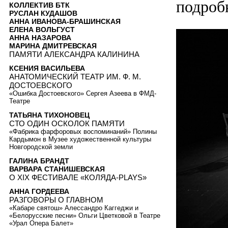
подроб
КОЛЛЕКТИВ БТК
РУСЛАН КУДАШОВ
АННА ИВАНОВА-БРАШИНСКАЯ
ЕЛЕНА ВОЛЬГУСТ
АННА НАЗАРОВА
МАРИНА ДМИТРЕВСКАЯ
ПАМЯТИ АЛЕКСАНДРА КАЛИНИНА
КСЕНИЯ ВАСИЛЬЕВА
АНАТОМИЧЕСКИЙ ТЕАТР ИМ. Ф. М.
ДОСТОЕВСКОГО
«Ошибка Достоевского» Сергея Азеева в ФМД-
Театре
ТАТЬЯНА ТИХОНОВЕЦ
СТО ОДИН ОСКОЛОК ПАМЯТИ
«Фабрика фарфоровых воспоминаний» Полины
Кардымон в Музее художественной культуры
Новгородской земли
ГАЛИНА БРАНДТ
ВАРВАРА СТАНИШЕВСКАЯ
О XIX ФЕСТИВАЛЕ «КОЛЯДА-PLAYS»
АННА ГОРДЕЕВА
РАЗГОВОРЫ О ГЛАВНОМ
«Кабаре святош» Алессандро Каггеджи и
«Белорусские песни» Ольги Цветковой в Театре
«Урал Опера Балет»