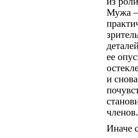
из рол
Мужа —
практи
зрител
деталей
ее опу
остекл
и снова
почувст
станови
членов.
Иначе 