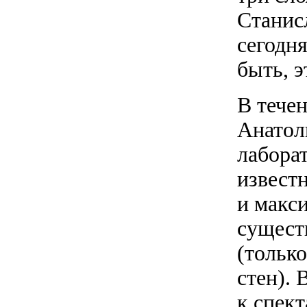
Станисл
сегодн
быть, 
В тече
Анатол
лабора
извест
и макси
сущест
(тольк
стен).
к спек