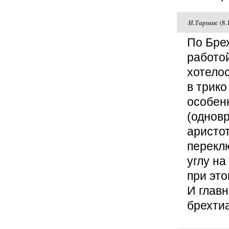
Н.Таршис
(8.
По Бре
работо
хотело
в трико
особенн
(одновр
аристот
переклю
углу на
при это
И главн
брехти