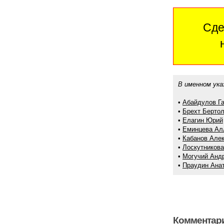
Сде
В именном ука
•
Абайдулов Г
•
Брехт Бертол
•
Елагин Юрий
•
Еминцева Ал
•
Кабанов Але
•
Лоскутникова
•
Могучий Анд
•
Праудин Ана
Комментари