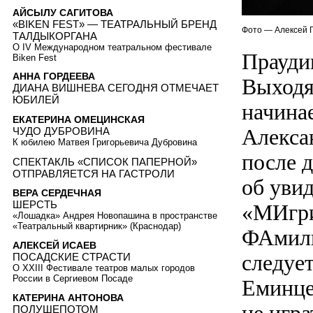
АЙСЫЛУ САГИТОВА
«BIKEN FEST» — ТЕАТРАЛЬНЫЙ БРЕНД
Фото — Алексей 
ТАЛДЫКОРГАНА
О IV Международном театральном фестивале
Прауди
Biken Fest
АННА ГОРДЕЕВА
Выходят
ДИАНА ВИШНЕВА СЕГОДНЯ ОТМЕЧАЕТ
ЮБИЛЕЙ
начинае
ЕКАТЕРИНА ОМЕЦИНСКАЯ
Алексан
ЧУДО ДУБРОВИНА
К юбилею Матвея Григорьевича Дубровина
после 
СПЕКТАКЛЬ «СПИСОК ПАПЕРНОЙ»
ОТПРАВЛЯЕТСЯ НА ГАСТРОЛИ
об уви
ВЕРА СЕРДЕЧНАЯ
ШЕРСТЬ
«МИгри
«Лошадка» Андрея Новопашина в пространстве
«Театральный квартирник» (Краснодар)
ФАмилию
АЛЕКСЕЙ ИСАЕВ
следуе
ПОСАДСКИЕ СТРАСТИ
О XXIII Фестивале театров малых городов
России в Сергиевом Посаде
Еминце
КАТЕРИНА АНТОНОВА
ПОЛУШЕПОТОМ