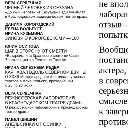
не впо
ВЕРА СЕРДЕЧНАЯ
ЧЕРНЫЙ ЧЕЛОВЕК ИЗ СЕЗУАНА
лаборат
«Добрый человек из Сезуана» Нади Кубайлат
в Краснодарском академическом театре драмы
отзыв 
ДАНИЛА КОРОГОДСКИЙ
ЕЛЕНА ВОЛЬГУСТ
попытк
ИРИНА КУЗЬМИНА
ЗИНОВИЮ КОРОГОДСКОМУ — 100
ЮЛИЯ ОСИПОВА
Вообще,
ШАГ В СТОРОНУ ОТ СМЕРТИ
«Катарсис, или Крах всего святого» Саши
постан
Золотовицкого в Театре на Таганке
актера,
ИРИНА СЕЛЕЗНЕВА-РЕДЕР
КАРНАВАЛ ВДОЛЬ СЕВЕРНОЙ ДВИНЫ
О XXXII Международном фестивале уличных
в совр
театров в Архангельске, проходившем
с 25 по 28 июня
серьез
ВЕРА СЕРДЕЧНАЯ
РЕЖИССЕРСКАЯ ЛАБОРАТОРИЯ
смысле
В КРАСНОДАРСКОМ ТЕАТРЕ ДРАМЫ
О режиссерской лаборатории в Краснодарском
к заве
театре драмы
против
ПАВЕЛ ШИШИН
АПЕЛЬСИНКИ ОТ ОСИНКИ