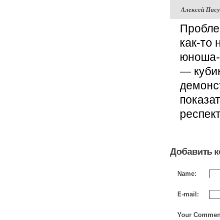
Алексей Пасу
Пробле
как-то 
юноша-а
— кубик
демонст
показат
респек
Добавить 
Name:
E-mail:
Your Commen