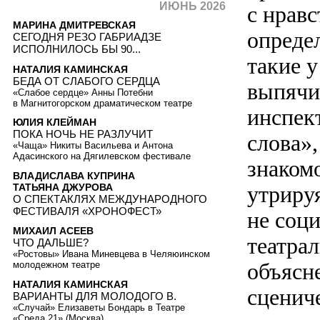
ИЮНЬ 2026
с нрав
МАРИНА ДМИТРЕВСКАЯ
опреде
СЕГОДНЯ РЕЗО ГАБРИАДЗЕ
ИСПОЛНИЛОСЬ БЫ 90...
такие 
НАТАЛИЯ КАМИНСКАЯ
БЕДА ОТ СЛАБОГО СЕРДЦА
выпячи
«Слабое сердце» Анны Потебни
в Магнитогорском драматическом театре
инспек
ЮЛИЯ КЛЕЙМАН
ПОКА НОЧЬ НЕ РАЗЛУЧИТ
слова»
«Чаща» Никиты Васильева и Антона
Адасинского на Дягилевском фестивале
знаком
ВЛАДИСЛАВА КУПРИНА
ТАТЬЯНА ДЖУРОВА
утриру
О СПЕКТАКЛЯХ МЕЖДУНАРОДНОГО
ФЕСТИВАЛЯ «ХРОНОФЕСТ»
не соц
МИХАИЛ АСЕЕВ
театрал
ЧТО ДАЛЬШЕ?
«Ростовы» Ивана Миневцева в Челяюинском
объясне
молодежном театре
НАТАЛИЯ КАМИНСКАЯ
сцениче
ВАРИАНТЫ ДЛЯ МОЛОДОГО В.
«Случай» Елизаветы Бондарь в Театре
«Среда 21» (Москва)