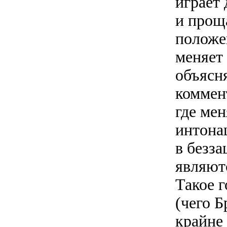
играет
и прощ
положен
меняет
объясня
коммен
где ме
интона
в безз
являют
Такое 
(чего Б
крайне