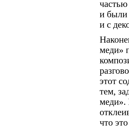
частью
и были
и с дек
Наконе
меди» п
композ
разгово
этот с
тем, з
меди».
отклеив
что эт