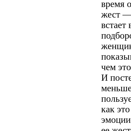
время 
жест —
встает 
подбор
женщин
показыв
чем эт
И пост
меньше 
пользуе
как эт
эмоции
ее жес