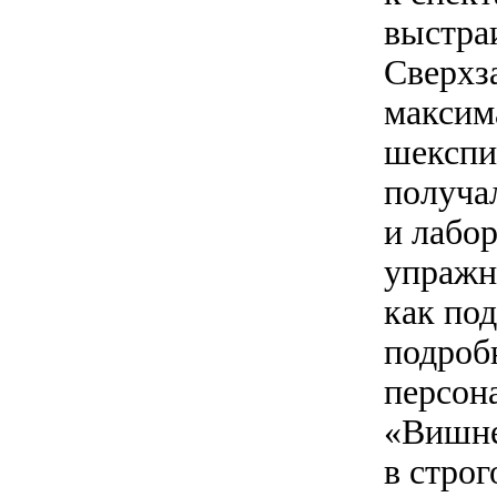
выстра
Сверхз
максим
шекспир
получа
и лабо
упражн
как под
подроб
персон
«Вишнев
в строг