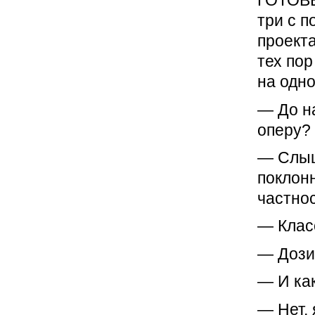
ГОТОВЫ
три с п
проекта
тех по
на одно
— До н
оперу?
— Слыш
поклонн
частнос
— Клас
— Дози
— И ка
— Нет,