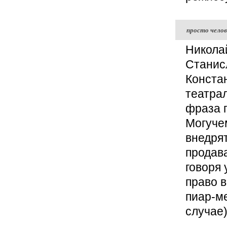
просто челов
Николай
Станис
Конста
театрал
фраза 
Могучем
внедрят
продав
говоря 
право в
пиар-ме
случае)