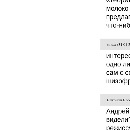
«теоре
молоко 
предлаг
что-ниб
елена
(31.01.
интерес
одно л
сам с с
шизофр
Николай Пес
Андрей
видели
режисс