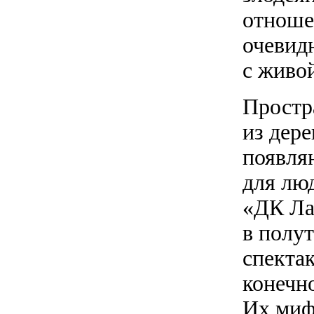
отноше
очевид
с живо
Простра
из дер
появля
для лю
«ДК Ла
в полу
спекта
конечн
Их миф