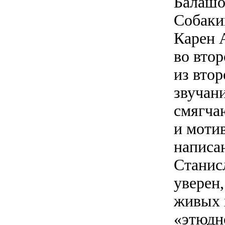
Балашо
Собаки
Карен 
во вто
из вто
звучан
смягча
и моти
написа
Станис
уверен,
живых 
«этюдн