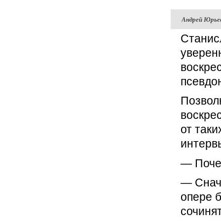
Андрей Юрье
Станис
уверен
воскре
псевдо
Позвол
воскрес
от так
интерв
— Поче
— Снача
опере б
сочиня