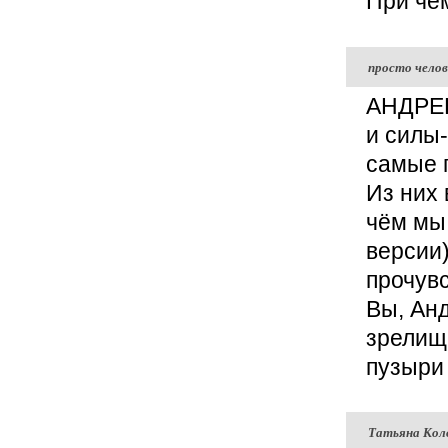
При че
просто челов
АНДРЕЮ
и силы-
самые 
Из них 
чём мы 
версии)
прочув
Вы, Анд
зрелищ
пузыри
Татьяна Кол