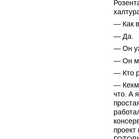
Розент
халтур
— Как 
— Да.
— Он у
— Он мн
— Кто 
— Кехма
что. А 
проста
работал
консерв
проект