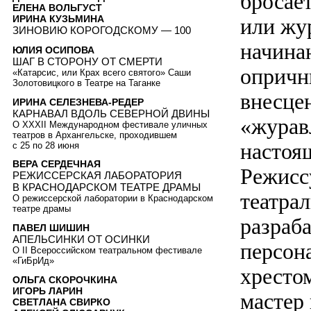
бросае
ЕЛЕНА ВОЛЬГУСТ
ИРИНА КУЗЬМИНА
или жу
ЗИНОВИЮ КОРОГОДСКОМУ — 100
начина
ЮЛИЯ ОСИПОВА
ШАГ В СТОРОНУ ОТ СМЕРТИ
опричн
«Катарсис, или Крах всего святого» Саши
Золотовицкого в Театре на Таганке
внесце
ИРИНА СЕЛЕЗНЕВА-РЕДЕР
КАРНАВАЛ ВДОЛЬ СЕВЕРНОЙ ДВИНЫ
«журавл
О XXXII Международном фестивале уличных
театров в Архангельске, проходившем
настоя
с 25 по 28 июня
ВЕРА СЕРДЕЧНАЯ
Режисс
РЕЖИССЕРСКАЯ ЛАБОРАТОРИЯ
В КРАСНОДАРСКОМ ТЕАТРЕ ДРАМЫ
театра
О режиссерской лаборатории в Краснодарском
театре драмы
разраб
ПАВЕЛ ШИШИН
АПЕЛЬСИНКИ ОТ ОСИНКИ
персон
О II Всероссийском театральном фестивале
«ГиБрИд»
хресто
ОЛЬГА СКОРОЧКИНА
ИГОРЬ ЛАРИН
мастер 
СВЕТЛАНА СВИРКО