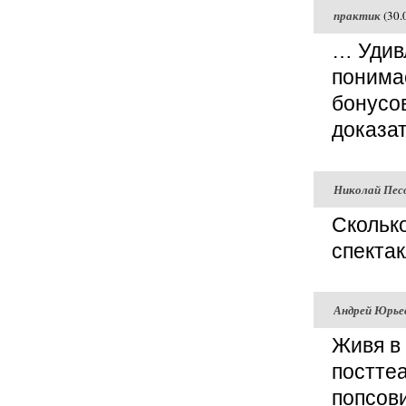
практик
(30.
… Удивл
понимае
бонусов
доказат
Николай Пес
Скольк
спекта
Андрей Юрье
Живя в
посттеа
попсови