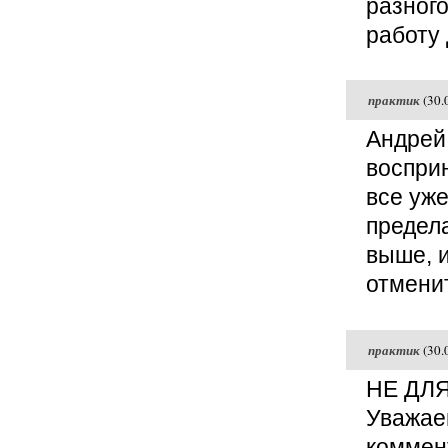
разного
работу 
практик
(30.
Андрей!
воспри
все уже
предела
выше, 
отменит
практик
(30.
НЕ ДЛ
Уважае
коммент