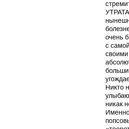
стреми
УТРАТА
нынешне
болезне
очень 
с само
своими
абсолю
больши
угожда
Никто н
улыбают
никак н
Именно
попсов