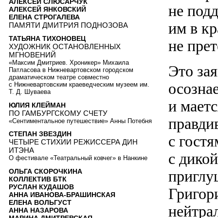
АЛЕКСЕЙ СЛЮСАРЧУК
не под
АЛЕКСЕЙ ЯНКОВСКИЙ
ЕЛЕНА СТРОГАЛЕВА
им в к
ПАМЯТИ ДМИТРИЯ ПОДНОЗОВА
ТАТЬЯНА ТИХОНОВЕЦ
не пре
ХУДОЖНИК ОСТАНОВЛЕННЫХ
МГНОВЕНИЙ
«Максим Дмитриев. Хроникер» Михаила
Это за
Патласова в Нижневартовском городском
драматическом театре совместно
осознае
с Нижневартовским краеведческим музеем им.
Т. Д. Шуваева
и маетс
ЮЛИЯ КЛЕЙМАН
ПО ГАМБУРГСКОМУ СЧЕТУ
правди
«Сентиментальное путешествие» Анны Потебня
СТЕПАН ЗВЕЗДИН
с гостя
ЧЕТЫРЕ СТИХИИ РЕЖИССЕРА ДИН
ИТЭНА
с дико
О фестивале «Театральный ковчег» в Нанкине
приглуш
ОЛЬГА СКОРОЧКИНА
КОЛЛЕКТИВ БТК
РУСЛАН КУДАШОВ
Григори
АННА ИВАНОВА-БРАШИНСКАЯ
ЕЛЕНА ВОЛЬГУСТ
нейтрал
АННА НАЗАРОВА