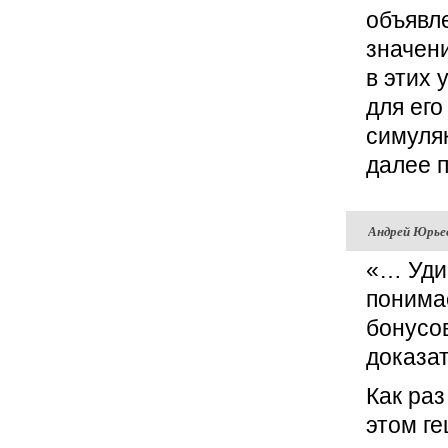
объявле
значени
в этих
для ег
симуляк
далее п
Андрей Юрье
«… Удив
понимае
бонусов
доказат
Как ра
этом г