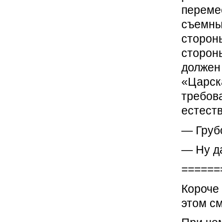
переме
съемный
стороны
стороны
должен 
«Царска
требова
естест
— Грубо
— Ну д
======
Короче 
этом см