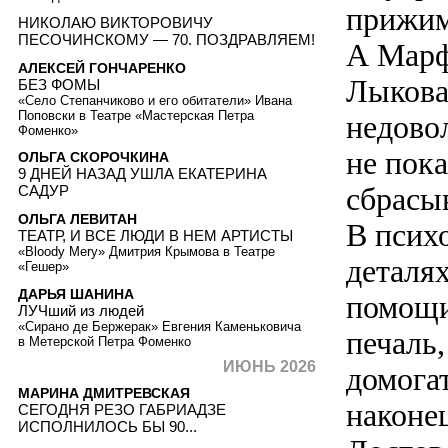
прижим
НИКОЛАЮ ВИКТОРОВИЧУ
ПЕСОЧИНСКОМУ — 70. ПОЗДРАВЛЯЕМ!
А Марф
АЛЕКСЕЙ ГОНЧАРЕНКО
Лыкова
БЕЗ ФОМЫ
«Село Степанчиково и его обитатели» Ивана
Поповски в Театре «Мастерская Петра
недово
Фоменко»
не пока
ОЛЬГА СКОРОЧКИНА
9 ДНЕЙ НАЗАД УШЛА ЕКАТЕРИНА
сбрасыв
САДУР
ОЛЬГА ЛЕВИТАН
В псих
ТЕАТР, И ВСЕ ЛЮДИ В НЕМ АРТИСТЫ
«Bloody Mery» Дмитрия Крымова в Театре
деталях
«Гешер»
ДАРЬЯ ШАНИНА
помощи
ЛУЧший из людей
«Сирано де Бержерак» Евгения Каменьковича
печаль,
в Метерской Петра Фоменко
ИЮНЬ 2026
домога
МАРИНА ДМИТРЕВСКАЯ
наконец
СЕГОДНЯ РЕЗО ГАБРИАДЗЕ
ИСПОЛНИЛОСЬ БЫ 90...