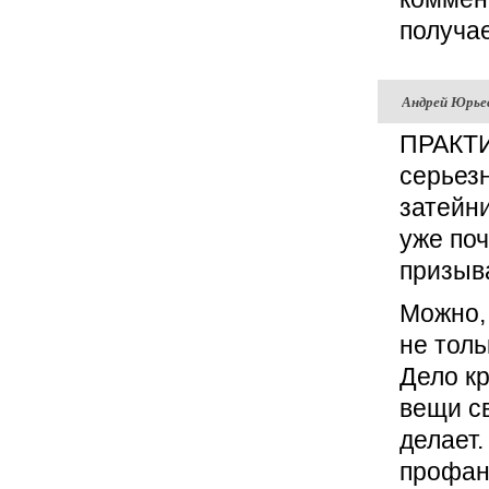
получа
Андрей Юрье
ПРАКТИ
серьез
затейн
уже поч
призыв
Можно, 
не толь
Дело к
вещи св
делает
профан