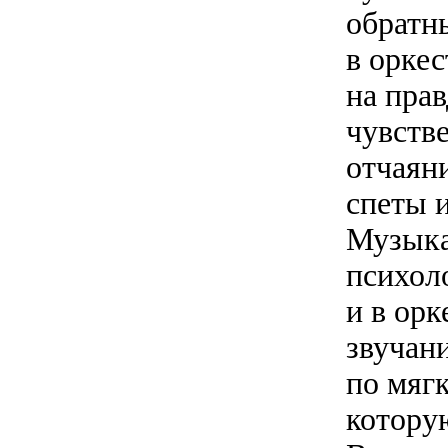
обратн
в оркес
на пра
чувстве
отчаян
спеты 
Музыка
психол
и в орк
звучани
по мяг
котору