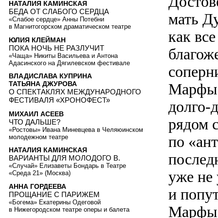
Достов
НАТАЛИЯ КАМИНСКАЯ
БЕДА ОТ СЛАБОГО СЕРДЦА
мать Ду
«Слабое сердце» Анны Потебни
в Магнитогорском драматическом театре
как вс
ЮЛИЯ КЛЕЙМАН
ПОКА НОЧЬ НЕ РАЗЛУЧИТ
благоже
«Чаща» Никиты Васильева и Антона
Адасинского на Дягилевском фестивале
соперн
ВЛАДИСЛАВА КУПРИНА
ТАТЬЯНА ДЖУРОВА
Марфы 
О СПЕКТАКЛЯХ МЕЖДУНАРОДНОГО
ФЕСТИВАЛЯ «ХРОНОФЕСТ»
долго-д
МИХАИЛ АСЕЕВ
рядом 
ЧТО ДАЛЬШЕ?
«Ростовы» Ивана Миневцева в Челяюинском
по «ан
молодежном театре
НАТАЛИЯ КАМИНСКАЯ
последн
ВАРИАНТЫ ДЛЯ МОЛОДОГО В.
«Случай» Елизаветы Бондарь в Театре
уже не 
«Среда 21» (Москва)
АННА ГОРДЕЕВА
и попу
ПРОЩАНИЕ С ПАРИЖЕМ
«Богема» Екатерины Одеговой
Марфы 
в Нижегородском театре оперы и балета