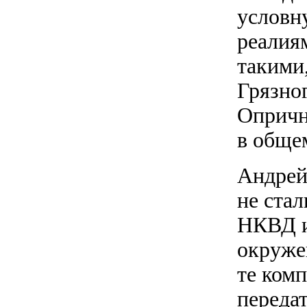
условн
реалия
такими
Грязног
Опричн
в обще
Андрей
не ста
НКВД и
окруже
те ком
переда