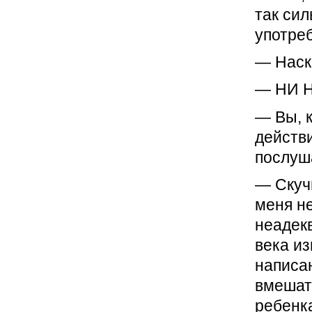
так сил
употреб
— Наск
— НИ 
— Вы, к
действ
послуш
— Скучн
меня не
неадек
века из
написан
вмешат
ребенк