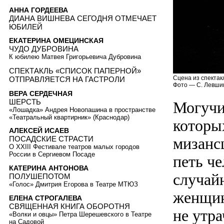
АННА ГОРДЕЕВА
ДИАНА ВИШНЕВА СЕГОДНЯ ОТМЕЧАЕТ
ЮБИЛЕЙ
ЕКАТЕРИНА ОМЕЦИНСКАЯ
ЧУДО ДУБРОВИНА
К юбилею Матвея Григорьевича Дубровина
СПЕКТАКЛЬ «СПИСОК ПАПЕРНОЙ»
Сцена из спектак
ОТПРАВЛЯЕТСЯ НА ГАСТРОЛИ
Фото — С. Левши
ВЕРА СЕРДЕЧНАЯ
ШЕРСТЬ
Могучи
«Лошадка» Андрея Новопашина в пространстве
«Театральный квартирник» (Краснодар)
которых
АЛЕКСЕЙ ИСАЕВ
мизансц
ПОСАДСКИЕ СТРАСТИ
О XXIII Фестивале театров малых городов
России в Сергиевом Посаде
петь ч
КАТЕРИНА АНТОНОВА
случай
ПОЛУШЕПОТОМ
«Голос» Дмитрия Егорова в Театре МТЮЗ
женщин
ЕЛЕНА СТРОГАЛЕВА
СВЯЩЕННАЯ КНИГА ОБОРОТНЯ
не утра
«Волки и овцы» Петра Шерешевского в Театре
на Садовой