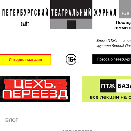
БЛ
После
коммен
Блог «ПТЖ» — это 
журнала Леонид Поп
Пресса о петербург
Интернет-магазин
БЛОГ