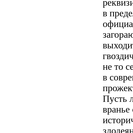
реквиз
в пред
официа
загора
выходи
гвозди
не то с
в совр
прожек
Пусть 
вранье
истори
злодея