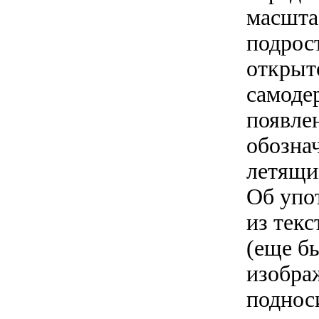
масшта
подрос
открыт
самоде
появле
обозна
летящи
Об упо
из тек
(еще б
изобра
поднос