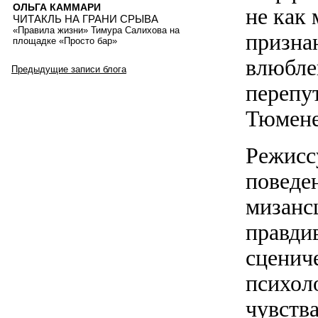
ОЛЬГА КАММАРИ
не как
ЧИТАКЛЬ НА ГРАНИ СРЫВА
«Правила жизни» Тимура Салихова на
призна
площадке «Просто бар»
влюбле
Предыдущие записи блога
перепу
Тюмене
Режисс
поведен
мизанс
правдив
сценич
психол
чувств