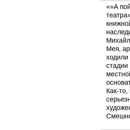
«»А пой
театра»
книжно
наследи
Михайл
Мея, ар
ходили
стадии
местной
основа
Как-то
серьез
художе
Смешн