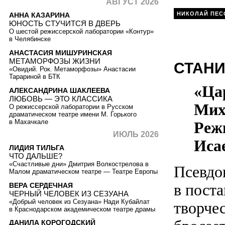
АВГУСТ 2026
НИКОЛАЙ ПЕС
АННА КАЗАРИНА
ЮНОСТЬ СТУЧИТСЯ В ДВЕРЬ
О шестой режиссерской лаборатории «Контур»
в Челябинске
АНАСТАСИЯ МИШУРИНСКАЯ
МЕТАМОРФОЗЫ ЖИЗНИ
СТАНИ
«Овидий. Рок. Метаморфозы» Анастасии
Тарариной в БТК
«Цар
АЛЕКСАНДРИНА ШАКЛЕЕВА
ЛЮБОВЬ — ЭТО КЛАССИКА
Мих
О режиссерской лаборатории в Русском
драматическом театре имени М. Горького
в Махачкале
Реж
ИЮЛЬ 2026
Иса
ЛИДИЯ ТИЛЬГА
ЧТО ДАЛЬШЕ?
«Счастливые дни» Дмитрия Волкострелова в
Псевдои
Малом драматическом театре — Театре Европы
в пост
ВЕРА СЕРДЕЧНАЯ
ЧЕРНЫЙ ЧЕЛОВЕК ИЗ СЕЗУАНА
«Добрый человек из Сезуана» Нади Кубайлат
творчес
в Краснодарском академическом театре драмы
ДАНИЛА КОРОГОДСКИЙ