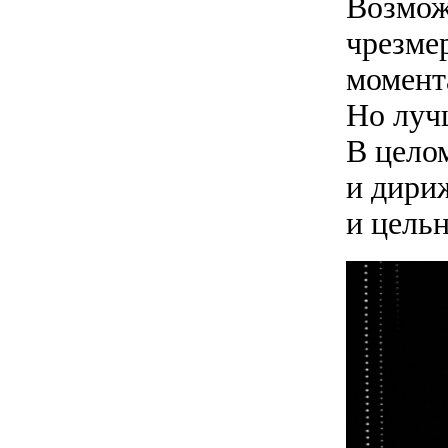
Возмож
чрезмер
момент
Но луч
В цело
и дири
и цельн