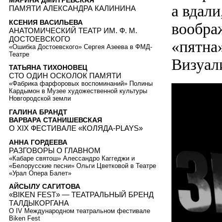
МАРИНА ДМИТРЕВСКАЯ
а вдали
ПАМЯТИ АЛЕКСАНДРА КАЛИНИНА
КСЕНИЯ ВАСИЛЬЕВА
вообра
АНАТОМИЧЕСКИЙ ТЕАТР ИМ. Ф. М.
ДОСТОЕВСКОГО
«пятна
«Ошибка Достоевского» Сергея Азеева в ФМД-
Театре
Визуал
ТАТЬЯНА ТИХОНОВЕЦ
СТО ОДИН ОСКОЛОК ПАМЯТИ
«Фабрика фарфоровых воспоминаний» Полины
Кардымон в Музее художественной культуры
Новгородской земли
ГАЛИНА БРАНДТ
ВАРВАРА СТАНИШЕВСКАЯ
О XIX ФЕСТИВАЛЕ «КОЛЯДА-PLAYS»
АННА ГОРДЕЕВА
РАЗГОВОРЫ О ГЛАВНОМ
«Кабаре святош» Алессандро Каггеджи и
«Белорусские песни» Ольги Цветковой в Театре
«Урал Опера Балет»
АЙСЫЛУ САГИТОВА
«BIKEN FEST» — ТЕАТРАЛЬНЫЙ БРЕНД
ТАЛДЫКОРГАНА
О IV Международном театральном фестивале
Biken Fest