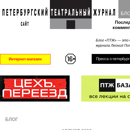
БЛ
После
коммен
Блог «ПТЖ» — это 
журнала Леонид Поп
Пресса о петербург
Интернет-магазин
БЛОГ