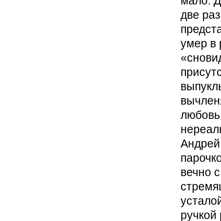
мало. 
две ра
предста
умер в 
«сновид
присут
выпукл
вычленя
любовь 
нереал
Андрей
парочко
вечно с
стремя
усталой
ручкой 