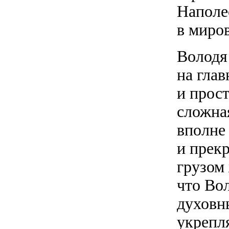
Наполе
в миро
Володя
на глав
и прос
сложная
вполне
и прек
грузом 
что Вол
духовн
укрепл