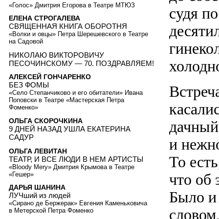
«Голос» Дмитрия Егорова в Театре МТЮЗ
судя п
ЕЛЕНА СТРОГАЛЕВА
десятил
СВЯЩЕННАЯ КНИГА ОБОРОТНЯ
«Волки и овцы» Петра Шерешевского в Театре
на Садовой
гинекол
НИКОЛАЮ ВИКТОРОВИЧУ
холодн
ПЕСОЧИНСКОМУ — 70. ПОЗДРАВЛЯЕМ!
АЛЕКСЕЙ ГОНЧАРЕНКО
БЕЗ ФОМЫ
Встреч
«Село Степанчиково и его обитатели» Ивана
Поповски в Театре «Мастерская Петра
касалис
Фоменко»
ОЛЬГА СКОРОЧКИНА
дачный
9 ДНЕЙ НАЗАД УШЛА ЕКАТЕРИНА
САДУР
и нежн
ОЛЬГА ЛЕВИТАН
То есть
ТЕАТР, И ВСЕ ЛЮДИ В НЕМ АРТИСТЫ
«Bloody Mery» Дмитрия Крымова в Театре
«Гешер»
что об
ДАРЬЯ ШАНИНА
Было и 
ЛУЧший из людей
«Сирано де Бержерак» Евгения Каменьковича
словом,
в Метерской Петра Фоменко