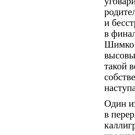
уговар
родител
и бесст
в фина
Шимко е
высовыв
такой 
собств
наступа
Один и
в пере
каллиг