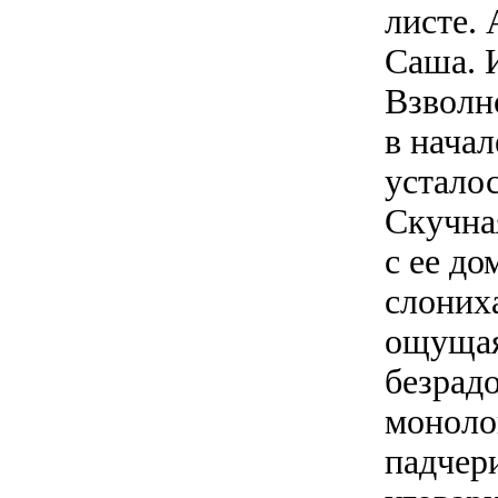
листе.
Саша. 
Взволн
в нача
усталос
Скучная
с ее до
слониха
ощущая
безрад
моноло
падчер