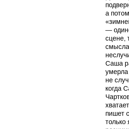
подвер
а потом
«зимней
— один
сцене, 
смысла.
неслуч
Саша ра
умерла 
не слу
когда 
Чартков
хватает
пишет с
только 