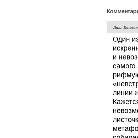
Комментари
Ляля Кацман
Один из
искрен
и невоз
самого
рифмую
«невстр
линии 
Кажется
невозм
листочк
метафо
собирал