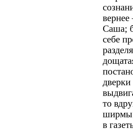
сознан
вернее
Саша; 
себе п
разделя
дощата
постан
дверки
выдвиг
то вдру
ширмы.
в газе