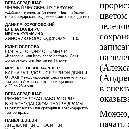
прорис
ВЕРА СЕРДЕЧНАЯ
ЧЕРНЫЙ ЧЕЛОВЕК ИЗ СЕЗУАНА
«Добрый человек из Сезуана» Нади Кубайлат
цветом
в Краснодарском академическом театре драмы
зелено
ДАНИЛА КОРОГОДСКИЙ
ЕЛЕНА ВОЛЬГУСТ
сохран
ИРИНА КУЗЬМИНА
ЗИНОВИЮ КОРОГОДСКОМУ — 100
записан
ЮЛИЯ ОСИПОВА
ШАГ В СТОРОНУ ОТ СМЕРТИ
на зел
«Катарсис, или Крах всего святого» Саши
Золотовицкого в Театре на Таганке
(Алекс
ИРИНА СЕЛЕЗНЕВА-РЕДЕР
КАРНАВАЛ ВДОЛЬ СЕВЕРНОЙ ДВИНЫ
(Андре
О XXXII Международном фестивале уличных
театров в Архангельске, проходившем
в спект
с 25 по 28 июня
ВЕРА СЕРДЕЧНАЯ
оказыв
РЕЖИССЕРСКАЯ ЛАБОРАТОРИЯ
В КРАСНОДАРСКОМ ТЕАТРЕ ДРАМЫ
О режиссерской лаборатории в Краснодарском
Можно, 
театре драмы
ПАВЕЛ ШИШИН
начать 
АПЕЛЬСИНКИ ОТ ОСИНКИ