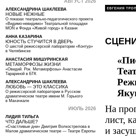
АВГУСТ 2026
ЕВГЕНИЯ ТРО
АЛЕКСАНДРИНА ШАКЛЕЕВА
НОВЫЕ НЕЖНЫЕ
О показах театрально-педагогического проекта
«Видимо-невидимо» Театральной площадки
MOŇ и Фонда «Живой город» в Казани
АННА КАЗАРИНА
СЦЕН
ЮНОСТЬ СТУЧИТСЯ В ДВЕРЬ
О шестой режиссерской лаборатории «Контур»
в Челябинске
«Пи
АНАСТАСИЯ МИШУРИНСКАЯ
МЕТАМОРФОЗЫ ЖИЗНИ
Теа
«Овидий. Рок. Метаморфозы» Анастасии
Тарариной в БТК
Реж
АЛЕКСАНДРИНА ШАКЛЕЕВА
ЛЮБОВЬ — ЭТО КЛАССИКА
Яку
О режиссерской лаборатории в Русском
драматическом театре имени М. Горького
в Махачкале
На про
ИЮЛЬ 2026
ЛИДИЯ ТИЛЬГА
лист, к
ЧТО ДАЛЬШЕ?
«Счастливые дни» Дмитрия Волкострелова в
и засу
Малом драматическом театре — Театре Европы