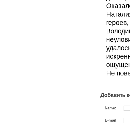
Оказало
Натали
героев
Володин
неулови
удалос
искрен
ощущени
Не пове
Добавить 
Name:
E-mail: