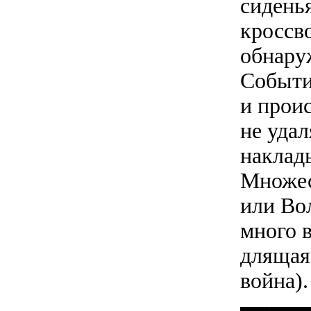
сиденья
кроссв
обнару
Событи
и прои
не удал
наклад
Множес
или Во
много в
длящая
война).