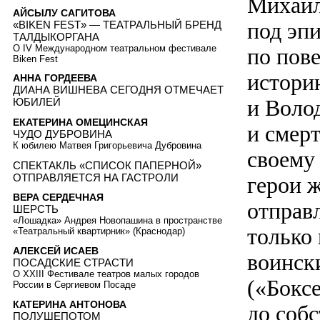
Михаил
АЙСЫЛУ САГИТОВА
под эп
«BIKEN FEST» — ТЕАТРАЛЬНЫЙ БРЕНД
ТАЛДЫКОРГАНА
О IV Международном театральном фестивале
по пов
Biken Fest
истори
АННА ГОРДЕЕВА
ДИАНА ВИШНЕВА СЕГОДНЯ ОТМЕЧАЕТ
и Воло
ЮБИЛЕЙ
ЕКАТЕРИНА ОМЕЦИНСКАЯ
и смерт
ЧУДО ДУБРОВИНА
К юбилею Матвея Григорьевича Дубровина
своему 
СПЕКТАКЛЬ «СПИСОК ПАПЕРНОЙ»
ОТПРАВЛЯЕТСЯ НА ГАСТРОЛИ
герои ж
ВЕРА СЕРДЕЧНАЯ
отправл
ШЕРСТЬ
«Лошадка» Андрея Новопашина в пространстве
только
«Театральный квартирник» (Краснодар)
АЛЕКСЕЙ ИСАЕВ
воинск
ПОСАДСКИЕ СТРАСТИ
О XXIII Фестивале театров малых городов
(«Боксе
России в Сергиевом Посаде
КАТЕРИНА АНТОНОВА
до соб
ПОЛУШЕПОТОМ