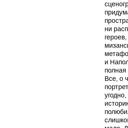
сценог
придум
простр
ни рас
героев,
мизанс
метафо
и Напол
полная 
Все, о 
портрет
угодно,
истори
полюбил
слишком