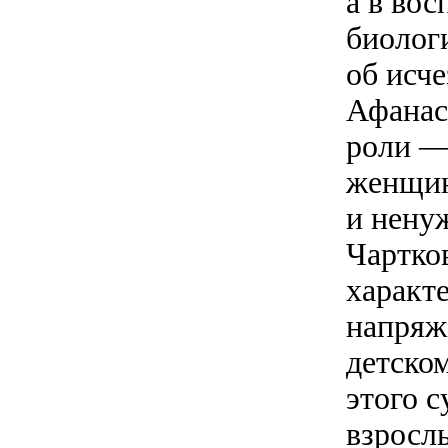
а в во
биолог
об исч
Афанась
роли —
женщин
и нену
Чартко
характ
напряж
детском
этого с
взрослы