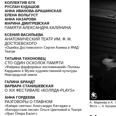
КОЛЛЕКТИВ БТК
РУСЛАН КУДАШОВ
АННА ИВАНОВА-БРАШИНСКАЯ
ЕЛЕНА ВОЛЬГУСТ
АННА НАЗАРОВА
МАРИНА ДМИТРЕВСКАЯ
ПАМЯТИ АЛЕКСАНДРА КАЛИНИНА
КСЕНИЯ ВАСИЛЬЕВА
АНАТОМИЧЕСКИЙ ТЕАТР ИМ. Ф. М.
ДОСТОЕВСКОГО
«Ошибка Достоевского» Сергея Азеева в ФМД-
Театре
ТАТЬЯНА ТИХОНОВЕЦ
СТО ОДИН ОСКОЛОК ПАМЯТИ
«Фабрика фарфоровых воспоминаний» Полины
Кардымон в Музее художественной культуры
Новгородской земли
ГАЛИНА БРАНДТ
ВАРВАРА СТАНИШЕВСКАЯ
О XIX ФЕСТИВАЛЕ «КОЛЯДА-PLAYS»
АННА ГОРДЕЕВА
РАЗГОВОРЫ О ГЛАВНОМ
А. Мареева и А. 
«Кабаре святош» Алессандро Каггеджи и
Фото — А. Казако
«Белорусские песни» Ольги Цветковой в Театре
«Урал Опера Балет»