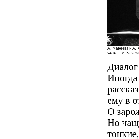
А. Мареева и А. 
Фото — А. Казако
Диалог
Иногда
рассказ
ему в о
О заро
Но чащ
тонкие,