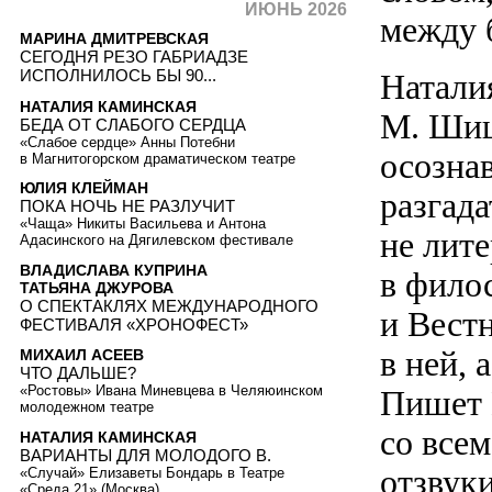
ИЮНЬ 2026
между 
МАРИНА ДМИТРЕВСКАЯ
СЕГОДНЯ РЕЗО ГАБРИАДЗЕ
ИСПОЛНИЛОСЬ БЫ 90...
Натали
НАТАЛИЯ КАМИНСКАЯ
М. Шиш
БЕДА ОТ СЛАБОГО СЕРДЦА
«Слабое сердце» Анны Потебни
осознав
в Магнитогорском драматическом театре
ЮЛИЯ КЛЕЙМАН
разгада
ПОКА НОЧЬ НЕ РАЗЛУЧИТ
«Чаща» Никиты Васильева и Антона
не лите
Адасинского на Дягилевском фестивале
ВЛАДИСЛАВА КУПРИНА
в фило
ТАТЬЯНА ДЖУРОВА
О СПЕКТАКЛЯХ МЕЖДУНАРОДНОГО
и Вест
ФЕСТИВАЛЯ «ХРОНОФЕСТ»
в ней, 
МИХАИЛ АСЕЕВ
ЧТО ДАЛЬШЕ?
«Ростовы» Ивана Миневцева в Челяюинском
Пишет 
молодежном театре
со все
НАТАЛИЯ КАМИНСКАЯ
ВАРИАНТЫ ДЛЯ МОЛОДОГО В.
отзвуки
«Случай» Елизаветы Бондарь в Театре
«Среда 21» (Москва)