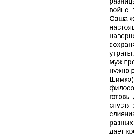
разницы
войне,
Саша ж
настоящ
наверн
сохран
утраты,
муж про
нужно р
Шимко)
филосо
готовы 
спустя 
слияние
разных 
дает кр