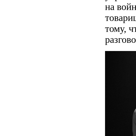
на вой
товари
тому, 
разгово