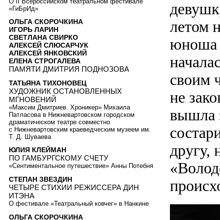
О II Всероссийском театральном фестивале
девушк
«ГиБрИд»
летом н
ОЛЬГА СКОРОЧКИНА
ИГОРЬ ЛАРИН
СВЕТЛАНА СВИРКО
юноша у
АЛЕКСЕЙ СЛЮСАРЧУК
АЛЕКСЕЙ ЯНКОВСКИЙ
начала
ЕЛЕНА СТРОГАЛЕВА
ПАМЯТИ ДМИТРИЯ ПОДНОЗОВА
своим 
ТАТЬЯНА ТИХОНОВЕЦ
ХУДОЖНИК ОСТАНОВЛЕННЫХ
не зак
МГНОВЕНИЙ
«Максим Дмитриев. Хроникер» Михаила
вышла 
Патласова в Нижневартовском городском
драматическом театре совместно
состар
с Нижневартовским краеведческим музеем им.
Т. Д. Шуваева
другу, 
ЮЛИЯ КЛЕЙМАН
ПО ГАМБУРГСКОМУ СЧЕТУ
«Волод
«Сентиментальное путешествие» Анны Потебня
СТЕПАН ЗВЕЗДИН
происхо
ЧЕТЫРЕ СТИХИИ РЕЖИССЕРА ДИН
ИТЭНА
О фестивале «Театральный ковчег» в Нанкине
ОЛЬГА СКОРОЧКИНА