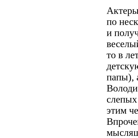
Актеры
по неск
и полу
веселы
то в ле
детску
папы),
Володи
слепых 
этим ч
Впроче
мыслящ