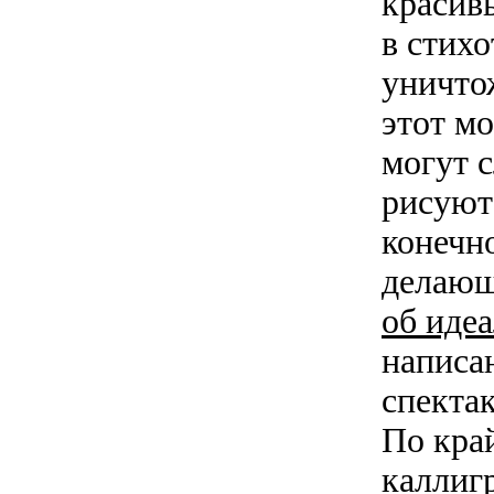
красив
в стихо
уничто
этот м
могут с
рисуют
конечн
делающ
об иде
написа
спектак
По кра
каллиг