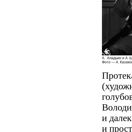
А. Аладьин и А. Ш
Фото — А. Казако
Протек
(худож
голубо
Володи
и далек
и прос