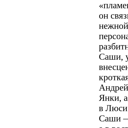
«пламе
он свя
нежной
персон
разбитн
Саши, у
внесце
кротка
Андрей
Янки, 
в Люси
Саши —