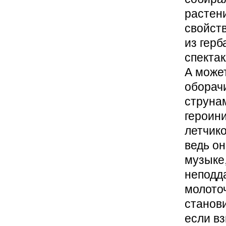
растен
свойст
из гер
спектак
А может
оборач
струна
героин
летчико
ведь он
музыке,
неподд
молото
станови
если вз