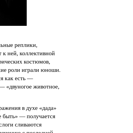
льные реплики,
 к ней, коллективной
орических костюмов,
кие роли играли юноши.
я как есть —
 — «двуногое животное,
ражения в духе «дада»
е быть» — получается
 слоги сливаются
аключению с последней