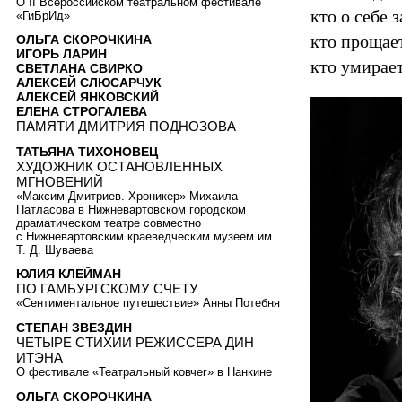
О II Всероссийском театральном фестивале
кто о себе 
«ГиБрИд»
кто прощае
ОЛЬГА СКОРОЧКИНА
ИГОРЬ ЛАРИН
кто умирае
СВЕТЛАНА СВИРКО
АЛЕКСЕЙ СЛЮСАРЧУК
АЛЕКСЕЙ ЯНКОВСКИЙ
ЕЛЕНА СТРОГАЛЕВА
ПАМЯТИ ДМИТРИЯ ПОДНОЗОВА
ТАТЬЯНА ТИХОНОВЕЦ
ХУДОЖНИК ОСТАНОВЛЕННЫХ
МГНОВЕНИЙ
«Максим Дмитриев. Хроникер» Михаила
Патласова в Нижневартовском городском
драматическом театре совместно
с Нижневартовским краеведческим музеем им.
Т. Д. Шуваева
ЮЛИЯ КЛЕЙМАН
ПО ГАМБУРГСКОМУ СЧЕТУ
«Сентиментальное путешествие» Анны Потебня
СТЕПАН ЗВЕЗДИН
ЧЕТЫРЕ СТИХИИ РЕЖИССЕРА ДИН
ИТЭНА
О фестивале «Театральный ковчег» в Нанкине
ОЛЬГА СКОРОЧКИНА