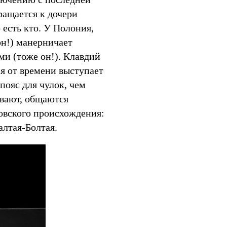
ращается к дочери
 есть кто. У Полония,
он!) манерничает
и (тоже он!). Клавдий
мя от времени выступает
пояс для чулок, чем
ывают, общаются
вского происхождения:
алтая-Болтая.