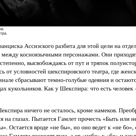
ля.
тра.
анциска Ассизского разбита для этой цели на отде
 между косноязычными персонажами. Они приходят
остепенно, высвобождаясь от пут и тряпок полуист
сь от условностей шекспировского театра, где женс
инале сбрасывают темно-голубые одеяния и остаютс
ах кукольников. Как у Шекспира: что есть человек
експира ничего не осталось, кроме намеков. Преоб
я на глазах. Пытается Гамлет прочесть «Быть или н
». Остается вроде «не бы», но оно ведет к «не бо»,
лаза Гамлета восходят туда, а от «небо» к «бо» и з