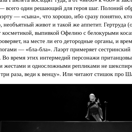
 — всего один решающий для героя шаг. Полоний об
аэрту — «сына», что хорошо, ибо сразу понятно, кто
, необъятный живот и такой же аппетит. Гертруда (
т косметикой, выпивкой Офелию с белокурыми косам
роверяет, на месте ли его детородные органы, и вре
логами — «бла-бла». Лаэрт примеряет сестринский 
а. Во время этих интермедий персонажи пританцов
 жестами и односложными репликами не шекспиро
три раза, веди к венцу». Или читают стишок про Ш