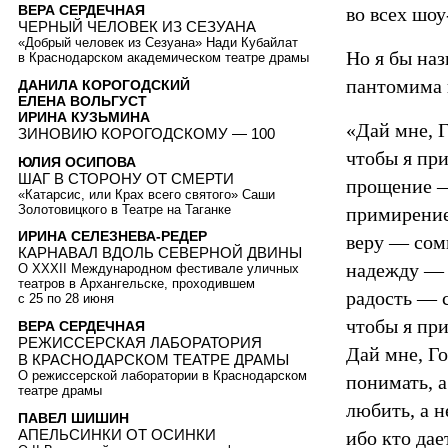
ВЕРА СЕРДЕЧНАЯ
во всех шоу
ЧЕРНЫЙ ЧЕЛОВЕК ИЗ СЕЗУАНА
«Добрый человек из Сезуана» Нади Кубайлат
Но я бы наз
в Краснодарском академическом театре драмы
пантомима 
ДАНИЛА КОРОГОДСКИЙ
ЕЛЕНА ВОЛЬГУСТ
ИРИНА КУЗЬМИНА
«Дай мне, Г
ЗИНОВИЮ КОРОГОДСКОМУ — 100
чтобы я пр
ЮЛИЯ ОСИПОВА
ШАГ В СТОРОНУ ОТ СМЕРТИ
прощение 
«Катарсис, или Крах всего святого» Саши
Золотовицкого в Театре на Таганке
примирени
ИРИНА СЕЛЕЗНЕВА-РЕДЕР
веру — со
КАРНАВАЛ ВДОЛЬ СЕВЕРНОЙ ДВИНЫ
надежду — 
О XXXII Международном фестивале уличных
театров в Архангельске, проходившем
радость — 
с 25 по 28 июня
чтобы я при
ВЕРА СЕРДЕЧНАЯ
РЕЖИССЕРСКАЯ ЛАБОРАТОРИЯ
Дай мне, Го
В КРАСНОДАРСКОМ ТЕАТРЕ ДРАМЫ
О режиссерской лаборатории в Краснодарском
понимать, а
театре драмы
любить, а н
ПАВЕЛ ШИШИН
АПЕЛЬСИНКИ ОТ ОСИНКИ
ибо кто дает