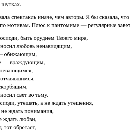
-шутках.
вала спектакль иначе, чем авторы. Я бы сказала, что
по мотивам. Плюс к пантомиме — регулярные завет
осподи, быть орудием Твоего мира,
иносил любовь ненавидящим,
— обижающим,
е — враждующим,
мневающимся,
отчаявшимся,
скорбящим,
носил свет во тьму.
споди, утешать, а не ждать утешения,
 не ждать понимания,
е ждать любви,
, тот обретает,