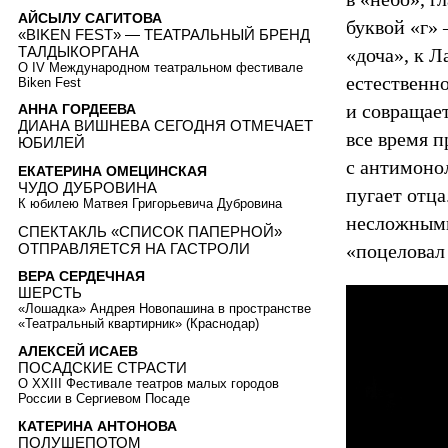
АЙСЫЛУ САГИТОВА
буквой «г»
«BIKEN FEST» — ТЕАТРАЛЬНЫЙ БРЕНД
ТАЛДЫКОРГАНА
«доча», к Л
О IV Международном театральном фестивале
естественно
Biken Fest
и совращае
АННА ГОРДЕЕВА
ДИАНА ВИШНЕВА СЕГОДНЯ ОТМЕЧАЕТ
все время п
ЮБИЛЕЙ
с антимоно
ЕКАТЕРИНА ОМЕЦИНСКАЯ
ЧУДО ДУБРОВИНА
пугает отц
К юбилею Матвея Григорьевича Дубровина
несложными
СПЕКТАКЛЬ «СПИСОК ПАПЕРНОЙ»
ОТПРАВЛЯЕТСЯ НА ГАСТРОЛИ
«поцеловал 
ВЕРА СЕРДЕЧНАЯ
ШЕРСТЬ
«Лошадка» Андрея Новопашина в пространстве
«Театральный квартирник» (Краснодар)
АЛЕКСЕЙ ИСАЕВ
ПОСАДСКИЕ СТРАСТИ
О XXIII Фестивале театров малых городов
России в Сергиевом Посаде
КАТЕРИНА АНТОНОВА
ПОЛУШЕПОТОМ