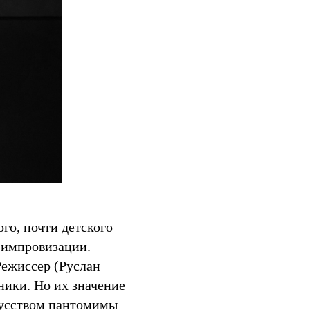
го, почти детского
, импровизации.
Режиссер (Руслан
ники. Но их значение
кусством пантомимы