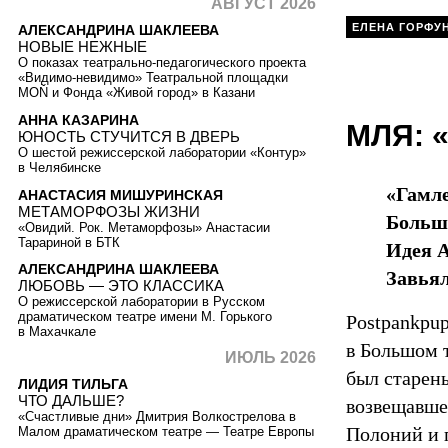
АВГУСТ 2026
ЕЛЕНА ГОРФУ
АЛЕКСАНДРИНА ШАКЛЕЕВА
НОВЫЕ НЕЖНЫЕ
О показах театрально-педагогического проекта
«Видимо-невидимо» Театральной площадки
MOŇ и Фонда «Живой город» в Казани
АННА КАЗАРИНА
МЛЯ: 
ЮНОСТЬ СТУЧИТСЯ В ДВЕРЬ
О шестой режиссерской лаборатории «Контур»
в Челябинске
«Гамл
АНАСТАСИЯ МИШУРИНСКАЯ
МЕТАМОРФОЗЫ ЖИЗНИ
Большо
«Овидий. Рок. Метаморфозы» Анастасии
Тарариной в БТК
Идея 
АЛЕКСАНДРИНА ШАКЛЕЕВА
Завьял
ЛЮБОВЬ — ЭТО КЛАССИКА
О режиссерской лаборатории в Русском
драматическом театре имени М. Горького
Postpankpu
в Махачкале
в Большом т
ИЮЛЬ 2026
был старен
ЛИДИЯ ТИЛЬГА
ЧТО ДАЛЬШЕ?
возвещавшей
«Счастливые дни» Дмитрия Волкострелова в
Полоний и 
Малом драматическом театре — Театре Европы