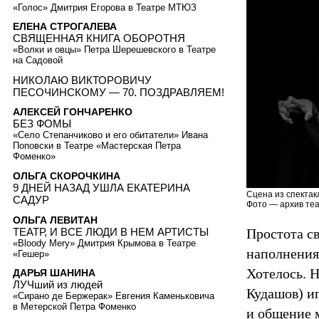
«Голос» Дмитрия Егорова в Театре МТЮЗ
ЕЛЕНА СТРОГАЛЕВА
СВЯЩЕННАЯ КНИГА ОБОРОТНЯ
«Волки и овцы» Петра Шерешевского в Театре
на Садовой
НИКОЛАЮ ВИКТОРОВИЧУ
ПЕСОЧИНСКОМУ — 70. ПОЗДРАВЛЯЕМ!
АЛЕКСЕЙ ГОНЧАРЕНКО
БЕЗ ФОМЫ
«Село Степанчиково и его обитатели» Ивана
Поповски в Театре «Мастерская Петра
Фоменко»
ОЛЬГА СКОРОЧКИНА
9 ДНЕЙ НАЗАД УШЛА ЕКАТЕРИНА
Сцена из спектак
САДУР
Фото — архив теа
ОЛЬГА ЛЕВИТАН
ТЕАТР, И ВСЕ ЛЮДИ В НЕМ АРТИСТЫ
Простота св
«Bloody Mery» Дмитрия Крымова в Театре
наполнения.
«Гешер»
Хотелось. 
ДАРЬЯ ШАНИНА
ЛУЧший из людей
Кудашов) и
«Сирано де Бержерак» Евгения Каменьковича
в Метерской Петра Фоменко
и общение 