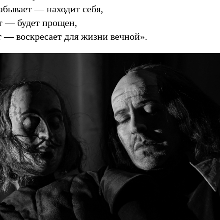
забывает — находит себя,
т — будет прощен,
т — воскресает для жизни вечной».