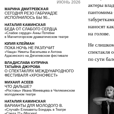
ИЮНЬ 2026
актеры влад
МАРИНА ДМИТРЕВСКАЯ
пантомима 
СЕГОДНЯ РЕЗО ГАБРИАДЗЕ
ИСПОЛНИЛОСЬ БЫ 90...
табуреткам
НАТАЛИЯ КАМИНСКАЯ
наносят как
БЕДА ОТ СЛАБОГО СЕРДЦА
на голове.
«Слабое сердце» Анны Потебни
в Магнитогорском драматическом театре
ЮЛИЯ КЛЕЙМАН
Не слишком
ПОКА НОЧЬ НЕ РАЗЛУЧИТ
спектакля 
«Чаща» Никиты Васильева и Антона
Адасинского на Дягилевском фестивале
по сути бал
ВЛАДИСЛАВА КУПРИНА
ТАТЬЯНА ДЖУРОВА
О СПЕКТАКЛЯХ МЕЖДУНАРОДНОГО
ФЕСТИВАЛЯ «ХРОНОФЕСТ»
МИХАИЛ АСЕЕВ
ЧТО ДАЛЬШЕ?
«Ростовы» Ивана Миневцева в Челяюинском
молодежном театре
НАТАЛИЯ КАМИНСКАЯ
ВАРИАНТЫ ДЛЯ МОЛОДОГО В.
«Случай» Елизаветы Бондарь в Театре
«Среда 21» (Москва)