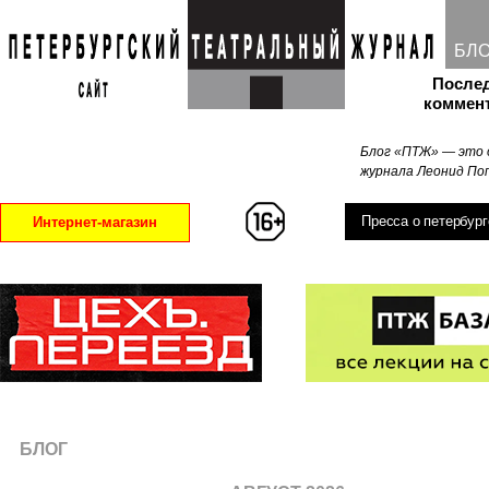
БЛ
После
коммен
Блог «ПТЖ» — это 
журнала Леонид Поп
Пресса о петербург
Интернет-магазин
БЛОГ