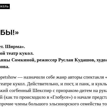
НКЕЛЬ
«БЫ!»
ет. Ширма».
й театр кукол.
Анны Сомкиной, режиссер Руслан Кудашов, худ
ова.
ppetshow — назначили себе жанр авторы спектакля
еатре кукол. Действительно, и пост, и панк, и кукл
ький согбенный Шекспир с призраком-дитем на рука
 (как то происходило в «Глобусе») о начале предст
прочие члены большого эльсинорского семейства то