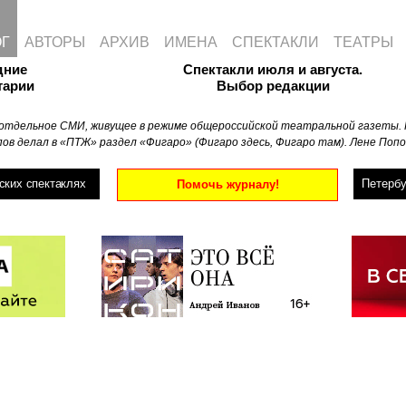
ОГ
АВТОРЫ
АРХИВ
ИМЕНА
СПЕКТАКЛИ
ТЕАТРЫ
дние
Спектакли июля и августа.
тарии
Выбор редакции
отдельное СМИ, живущее в режиме общероссийской театральной газеты. 
ов делал в «ПТЖ» раздел «Фигаро» (Фигаро здесь, Фигаро там). Лене Попо
ских спектаклях
Петербу
Помочь журналу!