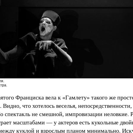
ля.
тра.
ятого Франциска вела к «Гамлету» такого же просто
 Видно, что хотелось веселья, непосредственности
Но спектакль не смешной, импровизации неловкие. 
грает масштабами — у актеров есть кукольные двой
между куклой и взрослым планом минимально. Ис