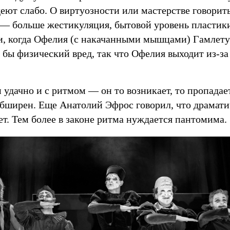
еют слабо. О виртуозности или мастерстве говорить
— больше жестикуляция, бытовой уровень пластики
и, когда Офелия (с накачанными мышцами) Гамлет
 бы физический вред, так что Офелия выходит из-з
 удачно и с ритмом — он то возникает, то пропадае
обширен. Еще Анатолий Эфрос говорил, что драмати
ет. Тем более в законе ритма нуждается пантомима.