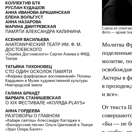
КОЛЛЕКТИВ БТК
РУСЛАН КУДАШОВ
АННА ИВАНОВА-БРАШИНСКАЯ
ЕЛЕНА ВОЛЬГУСТ
АННА НАЗАРОВА
МАРИНА ДМИТРЕВСКАЯ
Сцена из спектак
ПАМЯТИ АЛЕКСАНДРА КАЛИНИНА
Фото — архив теа
КСЕНИЯ ВАСИЛЬЕВА
Молитва Фр
АНАТОМИЧЕСКИЙ ТЕАТР ИМ. Ф. М.
ДОСТОЕВСКОГО
поделенные
«Ошибка Достоевского» Сергея Азеева в ФМД-
Театре
молитве, п
ТАТЬЯНА ТИХОНОВЕЦ
освобождая
СТО ОДИН ОСКОЛОК ПАМЯТИ
«Фабрика фарфоровых воспоминаний» Полины
Актеры в ф
Кардымон в Музее художественной культуры
в прозодежд
Новгородской земли
ГАЛИНА БРАНДТ
и все».
ВАРВАРА СТАНИШЕВСКАЯ
О XIX ФЕСТИВАЛЕ «КОЛЯДА-PLAYS»
От текста Ш
АННА ГОРДЕЕВА
совершаютс
РАЗГОВОРЫ О ГЛАВНОМ
«Кабаре святош» Алессандро Каггеджи и
«Бы — не бы
«Белорусские песни» Ольги Цветковой в Театре
«Урал Опера Балет»
в «небо», г