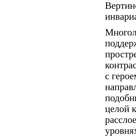
Вертин
инвари
Многол
поддер
простр
контра
с геро
направл
подобн
целой к
рассло
уровня