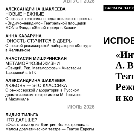
АВГУСТ 2026
ВАРВАРА ЗАС
АЛЕКСАНДРИНА ШАКЛЕЕВА
НОВЫЕ НЕЖНЫЕ
О показах театрально-педагогического проекта
«Видимо-невидимо» Театральной площадки
MOŇ и Фонда «Живой город» в Казани
АННА КАЗАРИНА
ИСПОВ
ЮНОСТЬ СТУЧИТСЯ В ДВЕРЬ
О шестой режиссерской лаборатории «Контур»
в Челябинске
«Ин
АНАСТАСИЯ МИШУРИНСКАЯ
А. 
МЕТАМОРФОЗЫ ЖИЗНИ
«Овидий. Рок. Метаморфозы» Анастасии
Тарариной в БТК
Теа
АЛЕКСАНДРИНА ШАКЛЕЕВА
Реж
ЛЮБОВЬ — ЭТО КЛАССИКА
О режиссерской лаборатории в Русском
и к
драматическом театре имени М. Горького
в Махачкале
ИЮЛЬ 2026
ЛИДИЯ ТИЛЬГА
ЧТО ДАЛЬШЕ?
«Счастливые дни» Дмитрия Волкострелова в
Малом драматическом театре — Театре Европы