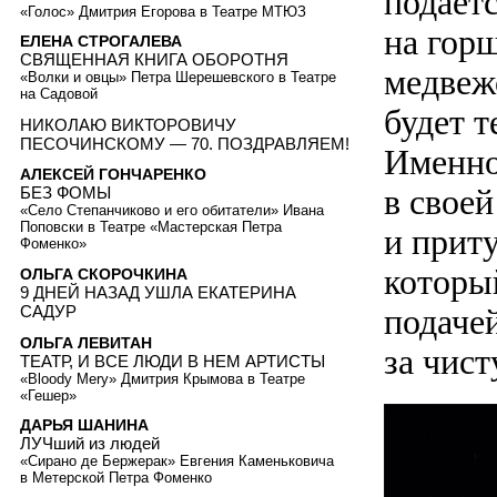
подает
«Голос» Дмитрия Егорова в Театре МТЮЗ
на гор
ЕЛЕНА СТРОГАЛЕВА
СВЯЩЕННАЯ КНИГА ОБОРОТНЯ
медвежо
«Волки и овцы» Петра Шерешевского в Театре
на Садовой
будет т
НИКОЛАЮ ВИКТОРОВИЧУ
ПЕСОЧИНСКОМУ — 70. ПОЗДРАВЛЯЕМ!
Именно
АЛЕКСЕЙ ГОНЧАРЕНКО
в свое
БЕЗ ФОМЫ
«Село Степанчиково и его обитатели» Ивана
Поповски в Театре «Мастерская Петра
и прит
Фоменко»
которы
ОЛЬГА СКОРОЧКИНА
9 ДНЕЙ НАЗАД УШЛА ЕКАТЕРИНА
подаче
САДУР
ОЛЬГА ЛЕВИТАН
за чист
ТЕАТР, И ВСЕ ЛЮДИ В НЕМ АРТИСТЫ
«Bloody Mery» Дмитрия Крымова в Театре
«Гешер»
ДАРЬЯ ШАНИНА
ЛУЧший из людей
«Сирано де Бержерак» Евгения Каменьковича
в Метерской Петра Фоменко