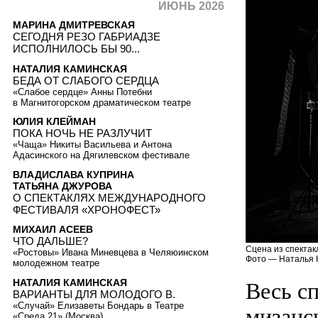
ИЮНЬ 2026
МАРИНА ДМИТРЕВСКАЯ
СЕГОДНЯ РЕЗО ГАБРИАДЗЕ
ИСПОЛНИЛОСЬ БЫ 90...
НАТАЛИЯ КАМИНСКАЯ
БЕДА ОТ СЛАБОГО СЕРДЦА
«Слабое сердце» Анны Потебни
в Магнитогорском драматическом театре
ЮЛИЯ КЛЕЙМАН
ПОКА НОЧЬ НЕ РАЗЛУЧИТ
«Чаща» Никиты Васильева и Антона
Адасинского на Дягилевском фестивале
ВЛАДИСЛАВА КУПРИНА
ТАТЬЯНА ДЖУРОВА
О СПЕКТАКЛЯХ МЕЖДУНАРОДНОГО
ФЕСТИВАЛЯ «ХРОНОФЕСТ»
МИХАИЛ АСЕЕВ
ЧТО ДАЛЬШЕ?
Сцена из спектак
«Ростовы» Ивана Миневцева в Челяюинском
Фото — Наталья 
молодежном театре
НАТАЛИЯ КАМИНСКАЯ
Весь сп
ВАРИАНТЫ ДЛЯ МОЛОДОГО В.
«Случай» Елизаветы Бондарь в Театре
мизанс
«Среда 21» (Москва)