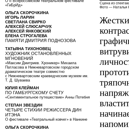
О II Всероссийском театральном фестивале
Сцена из спектак
«ГиБрИд»
Фото — Наталья 
ОЛЬГА СКОРОЧКИНА
Жестки
ИГОРЬ ЛАРИН
СВЕТЛАНА СВИРКО
АЛЕКСЕЙ СЛЮСАРЧУК
контра
АЛЕКСЕЙ ЯНКОВСКИЙ
ЕЛЕНА СТРОГАЛЕВА
графич
ПАМЯТИ ДМИТРИЯ ПОДНОЗОВА
витрув
ТАТЬЯНА ТИХОНОВЕЦ
ХУДОЖНИК ОСТАНОВЛЕННЫХ
МГНОВЕНИЙ
личнос
«Максим Дмитриев. Хроникер» Михаила
Патласова в Нижневартовском городском
протот
драматическом театре совместно
с Нижневартовским краеведческим музеем им.
тряпоч
Т. Д. Шуваева
ЮЛИЯ КЛЕЙМАН
напряж
ПО ГАМБУРГСКОМУ СЧЕТУ
«Сентиментальное путешествие» Анны Потебня
власти
СТЕПАН ЗВЕЗДИН
ЧЕТЫРЕ СТИХИИ РЕЖИССЕРА ДИН
начинае
ИТЭНА
О фестивале «Театральный ковчег» в Нанкине
напоми
ОЛЬГА СКОРОЧКИНА