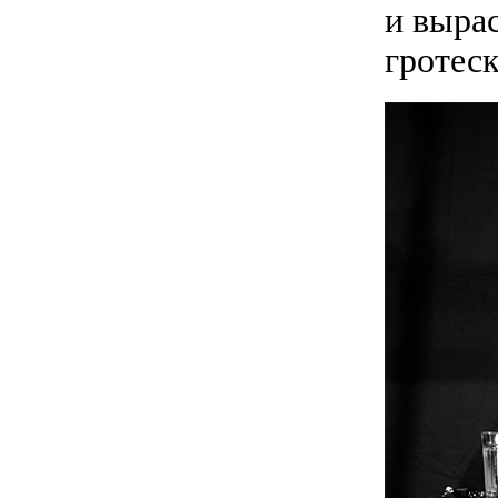
и вырас
гротеск