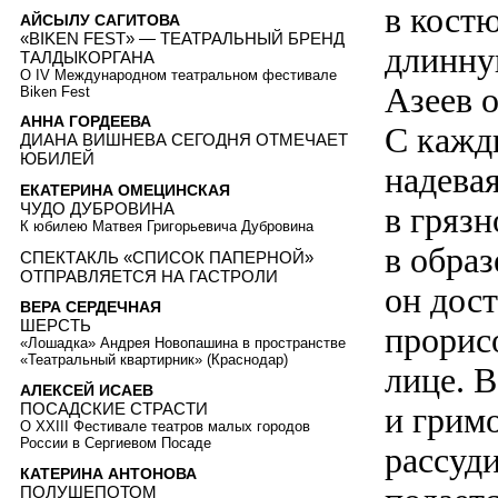
в кост
АЙСЫЛУ САГИТОВА
«BIKEN FEST» — ТЕАТРАЛЬНЫЙ БРЕНД
длинну
ТАЛДЫКОРГАНА
О IV Международном театральном фестивале
Азеев о
Biken Fest
АННА ГОРДЕЕВА
С кажд
ДИАНА ВИШНЕВА СЕГОДНЯ ОТМЕЧАЕТ
ЮБИЛЕЙ
надева
ЕКАТЕРИНА ОМЕЦИНСКАЯ
ЧУДО ДУБРОВИНА
в гряз
К юбилею Матвея Григорьевича Дубровина
в образ
СПЕКТАКЛЬ «СПИСОК ПАПЕРНОЙ»
ОТПРАВЛЯЕТСЯ НА ГАСТРОЛИ
он дост
ВЕРА СЕРДЕЧНАЯ
ШЕРСТЬ
прорис
«Лошадка» Андрея Новопашина в пространстве
«Театральный квартирник» (Краснодар)
лице. 
АЛЕКСЕЙ ИСАЕВ
ПОСАДСКИЕ СТРАСТИ
и гримо
О XXIII Фестивале театров малых городов
России в Сергиевом Посаде
рассуд
КАТЕРИНА АНТОНОВА
ПОЛУШЕПОТОМ