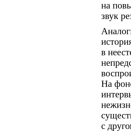
на пов
звук ре
Аналог
истори
в неес
непред
воспро
На фон
интерв
нежизн
сущест
с друг