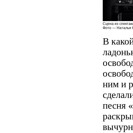
Сцена из спектак
Фото — Наталья 
В како
ладонью
освобо
освобод
ним и 
сделали
песня 
раскрыв
вычурн