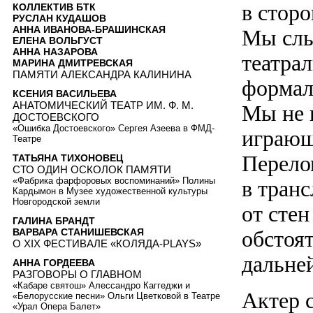
в сторо
КОЛЛЕКТИВ БТК
РУСЛАН КУДАШОВ
АННА ИВАНОВА-БРАШИНСКАЯ
Мы слы
ЕЛЕНА ВОЛЬГУСТ
АННА НАЗАРОВА
театра
МАРИНА ДМИТРЕВСКАЯ
ПАМЯТИ АЛЕКСАНДРА КАЛИНИНА
формал
КСЕНИЯ ВАСИЛЬЕВА
АНАТОМИЧЕСКИЙ ТЕАТР ИМ. Ф. М.
Мы не в
ДОСТОЕВСКОГО
«Ошибка Достоевского» Сергея Азеева в ФМД-
играющ
Театре
Перело
ТАТЬЯНА ТИХОНОВЕЦ
СТО ОДИН ОСКОЛОК ПАМЯТИ
«Фабрика фарфоровых воспоминаний» Полины
в тран
Кардымон в Музее художественной культуры
Новгородской земли
от сте
ГАЛИНА БРАНДТ
ВАРВАРА СТАНИШЕВСКАЯ
обстоят
О XIX ФЕСТИВАЛЕ «КОЛЯДА-PLAYS»
дальне
АННА ГОРДЕЕВА
РАЗГОВОРЫ О ГЛАВНОМ
«Кабаре святош» Алессандро Каггеджи и
Актер с
«Белорусские песни» Ольги Цветковой в Театре
«Урал Опера Балет»