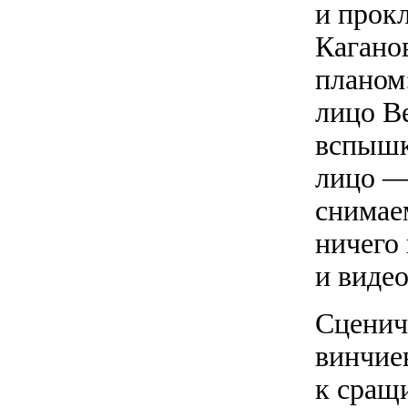
и прок
Кагано
планом
лицо В
вспышк
лицо —
снимае
ничего 
и видео
Сцениче
винчие
к сращ