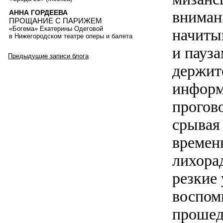
вниман
АННА ГОРДЕЕВА
ПРОЩАНИЕ С ПАРИЖЕМ
«Богема» Екатерины Одеговой
начиты
в Нижегородском театре оперы и балета
и пауз
Предыдущие записи блога
держитс
информ
прогов
срывая
времен
лихора
резкие
воспом
прошед