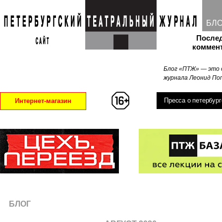
БЛ
После
коммен
Блог «ПТЖ» — это 
журнала Леонид Поп
Пресса о петербург
Интернет-магазин
БЛОГ