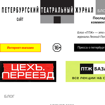
БЛ
После
коммен
Блог «ПТЖ» — это 
журнала Леонид Поп
Пресса о петербург
Интернет-магазин
БЛОГ