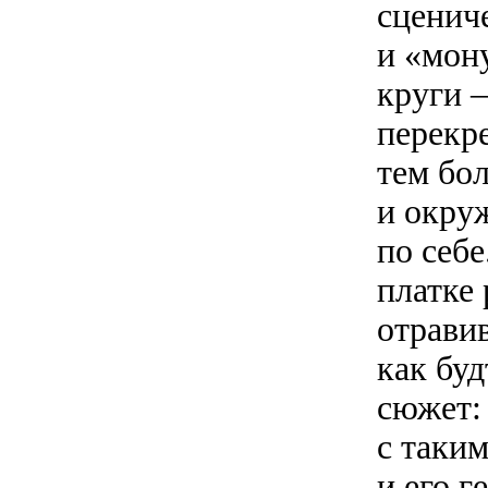
сценич
и «мон
круги 
перекр
тем бо
и окруж
по себе
платке
отравив
как буд
сюжет:
с таки
и его г