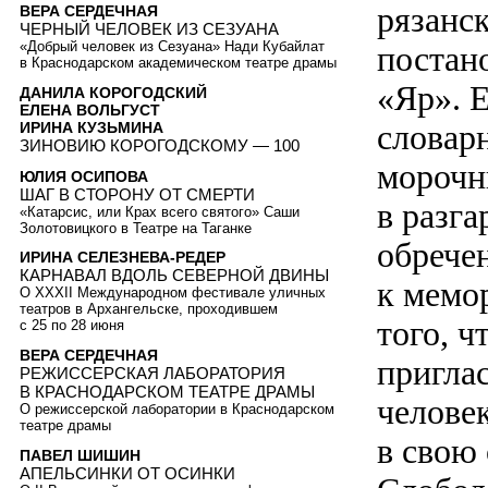
рязанс
ВЕРА СЕРДЕЧНАЯ
ЧЕРНЫЙ ЧЕЛОВЕК ИЗ СЕЗУАНА
«Добрый человек из Сезуана» Нади Кубайлат
постан
в Краснодарском академическом театре драмы
«Яр». Е
ДАНИЛА КОРОГОДСКИЙ
ЕЛЕНА ВОЛЬГУСТ
словар
ИРИНА КУЗЬМИНА
ЗИНОВИЮ КОРОГОДСКОМУ — 100
морочн
ЮЛИЯ ОСИПОВА
ШАГ В СТОРОНУ ОТ СМЕРТИ
в разг
«Катарсис, или Крах всего святого» Саши
Золотовицкого в Театре на Таганке
обрече
ИРИНА СЕЛЕЗНЕВА-РЕДЕР
КАРНАВАЛ ВДОЛЬ СЕВЕРНОЙ ДВИНЫ
к мемор
О XXXII Международном фестивале уличных
театров в Архангельске, проходившем
того, ч
с 25 по 28 июня
ВЕРА СЕРДЕЧНАЯ
пригла
РЕЖИССЕРСКАЯ ЛАБОРАТОРИЯ
В КРАСНОДАРСКОМ ТЕАТРЕ ДРАМЫ
челове
О режиссерской лаборатории в Краснодарском
театре драмы
в свою
ПАВЕЛ ШИШИН
АПЕЛЬСИНКИ ОТ ОСИНКИ