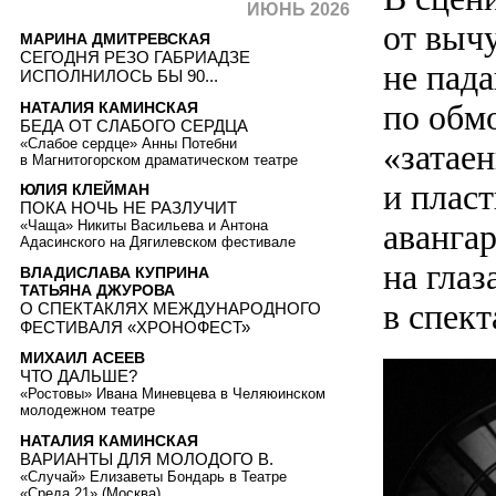
ИЮНЬ 2026
от выч
МАРИНА ДМИТРЕВСКАЯ
СЕГОДНЯ РЕЗО ГАБРИАДЗЕ
не пад
ИСПОЛНИЛОСЬ БЫ 90...
по обмо
НАТАЛИЯ КАМИНСКАЯ
БЕДА ОТ СЛАБОГО СЕРДЦА
«Слабое сердце» Анны Потебни
«затаен
в Магнитогорском драматическом театре
и плас
ЮЛИЯ КЛЕЙМАН
ПОКА НОЧЬ НЕ РАЗЛУЧИТ
аванга
«Чаща» Никиты Васильева и Антона
Адасинского на Дягилевском фестивале
на глаз
ВЛАДИСЛАВА КУПРИНА
ТАТЬЯНА ДЖУРОВА
в спект
О СПЕКТАКЛЯХ МЕЖДУНАРОДНОГО
ФЕСТИВАЛЯ «ХРОНОФЕСТ»
МИХАИЛ АСЕЕВ
ЧТО ДАЛЬШЕ?
«Ростовы» Ивана Миневцева в Челяюинском
молодежном театре
НАТАЛИЯ КАМИНСКАЯ
ВАРИАНТЫ ДЛЯ МОЛОДОГО В.
«Случай» Елизаветы Бондарь в Театре
«Среда 21» (Москва)