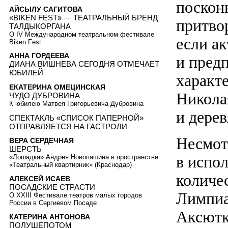
поскон
АЙСЫЛУ САГИТОВА
«BIKEN FEST» — ТЕАТРАЛЬНЫЙ БРЕНД
притво
ТАЛДЫКОРГАНА
О IV Международном театральном фестивале
если а
Biken Fest
АННА ГОРДЕЕВА
и пред
ДИАНА ВИШНЕВА СЕГОДНЯ ОТМЕЧАЕТ
ЮБИЛЕЙ
характе
ЕКАТЕРИНА ОМЕЦИНСКАЯ
Никола
ЧУДО ДУБРОВИНА
К юбилею Матвея Григорьевича Дубровина
и дере
СПЕКТАКЛЬ «СПИСОК ПАПЕРНОЙ»
ОТПРАВЛЯЕТСЯ НА ГАСТРОЛИ
Несмотр
ВЕРА СЕРДЕЧНАЯ
ШЕРСТЬ
в испо
«Лошадка» Андрея Новопашина в пространстве
«Театральный квартирник» (Краснодар)
количе
АЛЕКСЕЙ ИСАЕВ
ПОСАДСКИЕ СТРАСТИ
Лимпиа
О XXIII Фестивале театров малых городов
России в Сергиевом Посаде
Аксютк
КАТЕРИНА АНТОНОВА
ПОЛУШЕПОТОМ