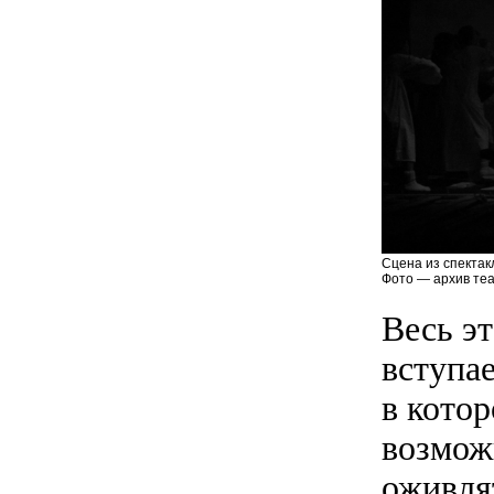
Сцена из спектак
Фото — архив теа
Весь э
вступа
в котор
возмож
оживля