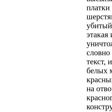
платки
шерстя
убитый
этакая
уничто
словно 
текст, 
белых 
красны
на отво
красно
констр