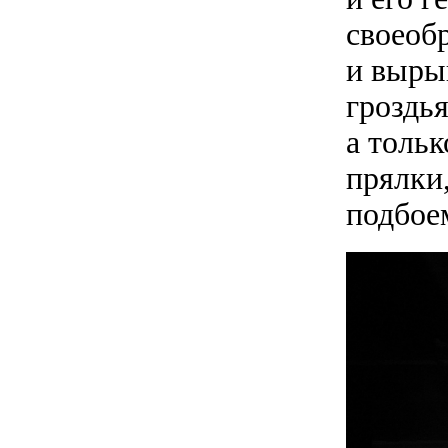
своеоб
и вырыв
гроздь
а тольк
прялки
подбое