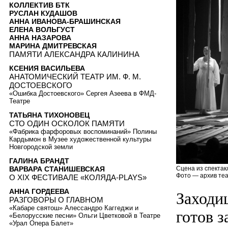
КОЛЛЕКТИВ БТК
РУСЛАН КУДАШОВ
АННА ИВАНОВА-БРАШИНСКАЯ
ЕЛЕНА ВОЛЬГУСТ
АННА НАЗАРОВА
МАРИНА ДМИТРЕВСКАЯ
ПАМЯТИ АЛЕКСАНДРА КАЛИНИНА
КСЕНИЯ ВАСИЛЬЕВА
АНАТОМИЧЕСКИЙ ТЕАТР ИМ. Ф. М.
ДОСТОЕВСКОГО
«Ошибка Достоевского» Сергея Азеева в ФМД-
Театре
ТАТЬЯНА ТИХОНОВЕЦ
СТО ОДИН ОСКОЛОК ПАМЯТИ
«Фабрика фарфоровых воспоминаний» Полины
Кардымон в Музее художественной культуры
Новгородской земли
ГАЛИНА БРАНДТ
ВАРВАРА СТАНИШЕВСКАЯ
Сцена из спектак
Фото — архив теа
О XIX ФЕСТИВАЛЕ «КОЛЯДА-PLAYS»
АННА ГОРДЕЕВА
Заходи
РАЗГОВОРЫ О ГЛАВНОМ
«Кабаре святош» Алессандро Каггеджи и
готов з
«Белорусские песни» Ольги Цветковой в Театре
«Урал Опера Балет»