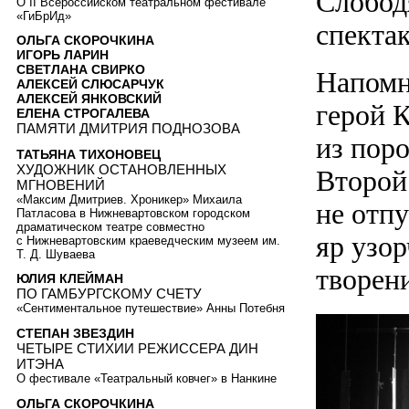
Слобод
О II Всероссийском театральном фестивале
«ГиБрИд»
спектак
ОЛЬГА СКОРОЧКИНА
ИГОРЬ ЛАРИН
СВЕТЛАНА СВИРКО
Напомн
АЛЕКСЕЙ СЛЮСАРЧУК
АЛЕКСЕЙ ЯНКОВСКИЙ
герой 
ЕЛЕНА СТРОГАЛЕВА
ПАМЯТИ ДМИТРИЯ ПОДНОЗОВА
из поро
ТАТЬЯНА ТИХОНОВЕЦ
ХУДОЖНИК ОСТАНОВЛЕННЫХ
Второй 
МГНОВЕНИЙ
«Максим Дмитриев. Хроникер» Михаила
не отпу
Патласова в Нижневартовском городском
драматическом театре совместно
яр узор
с Нижневартовским краеведческим музеем им.
Т. Д. Шуваева
творен
ЮЛИЯ КЛЕЙМАН
ПО ГАМБУРГСКОМУ СЧЕТУ
«Сентиментальное путешествие» Анны Потебня
СТЕПАН ЗВЕЗДИН
ЧЕТЫРЕ СТИХИИ РЕЖИССЕРА ДИН
ИТЭНА
О фестивале «Театральный ковчег» в Нанкине
ОЛЬГА СКОРОЧКИНА