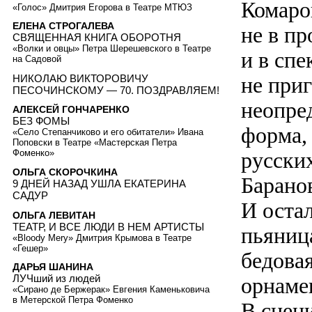
Комаро
«Голос» Дмитрия Егорова в Театре МТЮЗ
ЕЛЕНА СТРОГАЛЕВА
не в пр
СВЯЩЕННАЯ КНИГА ОБОРОТНЯ
«Волки и овцы» Петра Шерешевского в Театре
и в сп
на Садовой
НИКОЛАЮ ВИКТОРОВИЧУ
не при
ПЕСОЧИНСКОМУ — 70. ПОЗДРАВЛЯЕМ!
неопре
АЛЕКСЕЙ ГОНЧАРЕНКО
БЕЗ ФОМЫ
форма,
«Село Степанчиково и его обитатели» Ивана
Поповски в Театре «Мастерская Петра
русски
Фоменко»
ОЛЬГА СКОРОЧКИНА
Барано
9 ДНЕЙ НАЗАД УШЛА ЕКАТЕРИНА
САДУР
И оста
ОЛЬГА ЛЕВИТАН
ТЕАТР, И ВСЕ ЛЮДИ В НЕМ АРТИСТЫ
пьяниц
«Bloody Mery» Дмитрия Крымова в Театре
«Гешер»
бедова
ДАРЬЯ ШАНИНА
ЛУЧший из людей
орнаме
«Сирано де Бержерак» Евгения Каменьковича
в Метерской Петра Фоменко
В сцен