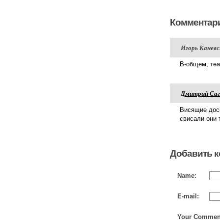
Комментари
Игорь Каневс
В-общем, теа
Дмитрий Саг
Висящие доск
свисали они 
Добавить 
Name:
E-mail:
Your Commen