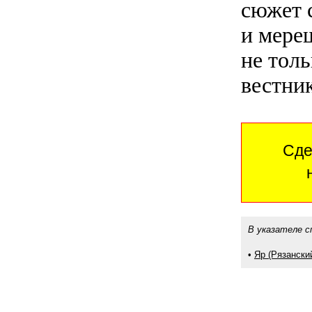
сюжет с
и мере
не толь
вестник
Сде
В указателе с
•
Яр (Рязански