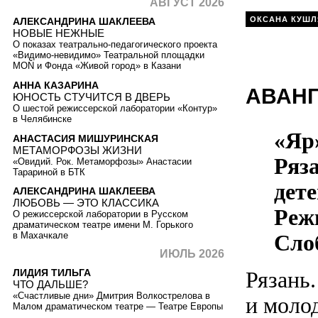
АВГУСТ 2026
ОКСАНА КУШЛ
АЛЕКСАНДРИНА ШАКЛЕЕВА
НОВЫЕ НЕЖНЫЕ
О показах театрально-педагогического проекта
«Видимо-невидимо» Театральной площадки
MOŇ и Фонда «Живой город» в Казани
АННА КАЗАРИНА
АВАНГ
ЮНОСТЬ СТУЧИТСЯ В ДВЕРЬ
О шестой режиссерской лаборатории «Контур»
в Челябинске
«Яр»
АНАСТАСИЯ МИШУРИНСКАЯ
МЕТАМОРФОЗЫ ЖИЗНИ
Ряз
«Овидий. Рок. Метаморфозы» Анастасии
Тарариной в БТК
дете
АЛЕКСАНДРИНА ШАКЛЕЕВА
ЛЮБОВЬ — ЭТО КЛАССИКА
Реж
О режиссерской лаборатории в Русском
драматическом театре имени М. Горького
Сло
в Махачкале
ИЮЛЬ 2026
ЛИДИЯ ТИЛЬГА
Рязань.
ЧТО ДАЛЬШЕ?
«Счастливые дни» Дмитрия Волкострелова в
и моло
Малом драматическом театре — Театре Европы