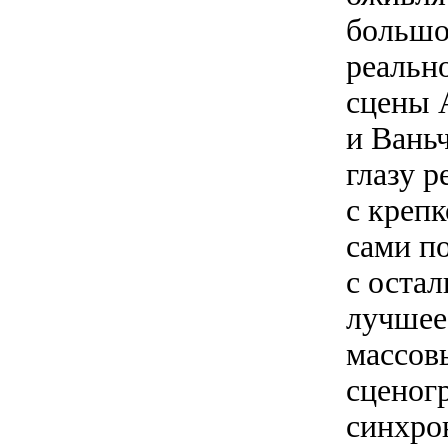
большо
реальн
сцены 
и Вань
глазу р
с креп
сами по
с остал
лучшее 
массов
сценог
синхро