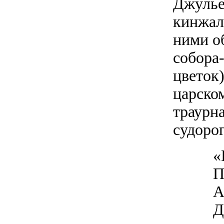
Джулье
кинжал
ними о
собора-
цветок
царском
траурн
судоро
«
П
А
Д