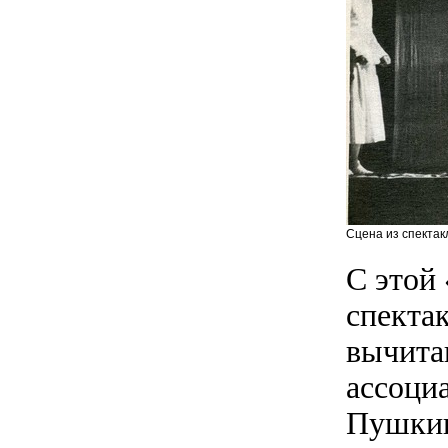
Сцена из спектак
С этой
спектак
вычита
ассоци
Пушкин