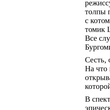
режисс
толпы 
с кото
томик 
Все слу
Бургом
Сесть, 
На что
открыв
которо
В спек
эпичес