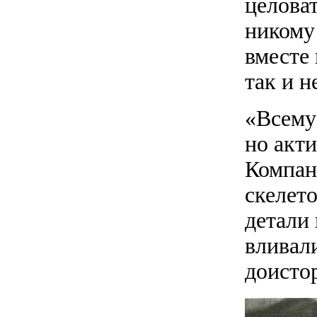
целоват
никому 
вместе 
так и н
«Всему
но акт
Компан
скелет
детали
вливал
доисто