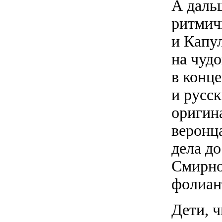
А даль
ритмич
и Капу
на чуд
в конц
и русск
оригин
веронц
дела д
Смирно
фолиан
Дети, 