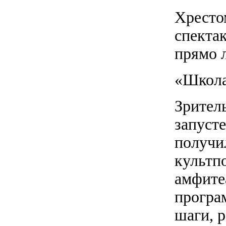
Хресто
спекта
прямо л
«Школа
Зрител
запусте
получи
культп
амфите
програ
шаги, р