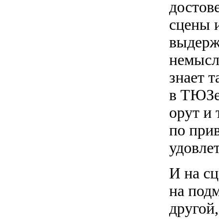
достов
сцены и
выдерж
немысл
знает 
в ТЮЗе
орут и 
по при
удовлет
И на сц
на подм
другой,