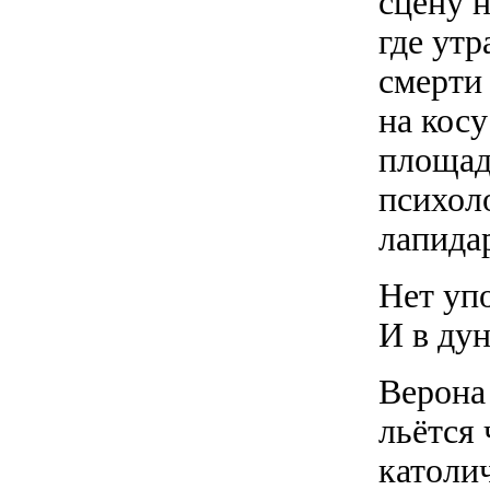
сцену н
где ут
смерти
на косу
площад
психоло
лапида
Нет уп
И в ду
Верона
льётся 
католи