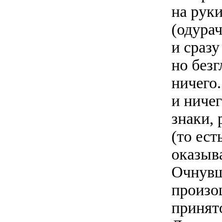
на рук
(одурач
и сразу
но безг
ничего.
и ничег
знаки, 
(то ес
оказыва
Очнувш
произо
принят