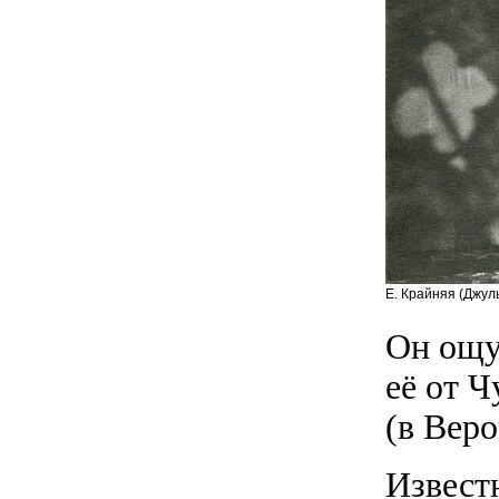
Е. Крайняя (Джул
Он ощу
её от 
(в Вер
Извест