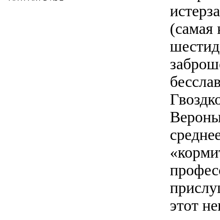
истерз
(самая 
шестиде
заброш
бессла
Гвоздк
Вероны 
средне
«корми
профес
прислу
этот н