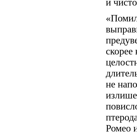
и чист
«Помил
выправ
предув
скорее
целост
длител
не напо
излише
повисл
птерода
Ромео и