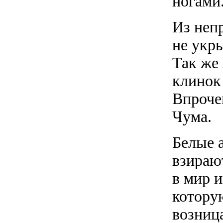
ногами.
Из неп
не укры
Так же
клинок
Впрочем
Чума.
Белые 
взираю
в мир и
котору
возница