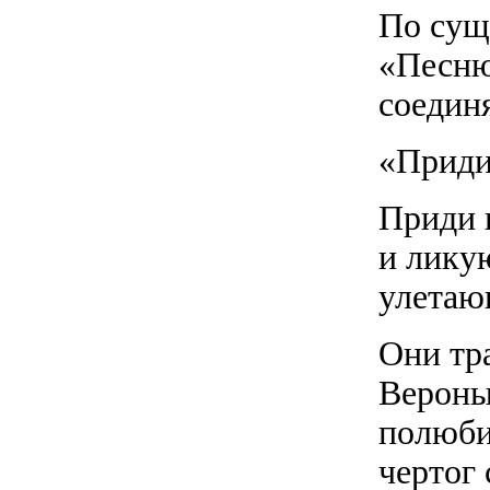
По сущ
«Песню
соедин
«Приди
Приди 
и лику
улетаю
Они тр
Вероны
полюби
чертог