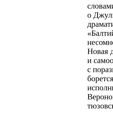
словами
о Джуль
драмат
«Балти
несомн
Новая д
и само
с пора
боретс
исполн
Вероно
тюзовск