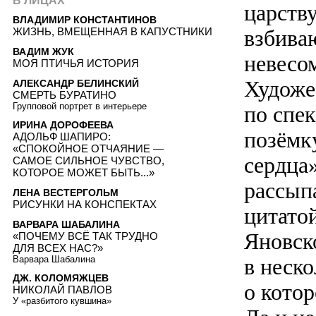
В ЛИЦАХ
царству
ВЛАДИМИР КОНСТАНТИНОВ
взбива
ЖИЗНЬ, ВМЕЩЕННАЯ В КАПУСТНИКИ
ВАДИМ ЖУК
невесо
МОЯ ПТИЧЬЯ ИСТОРИЯ
Художе
АЛЕКСАНДР БЕЛИНСКИЙ
СМЕРТЬ БУРАТИНО
Групповой портрет в интерьере
по спек
ИРИНА ДОРОФЕЕВА
позёмк
АДОЛЬФ ШАПИРО:
«СПОКОЙНОЕ ОТЧАЯНИЕ —
сердца
САМОЕ СИЛЬНОЕ ЧУВСТВО,
КОТОРОЕ МОЖЕТ БЫТЬ...»
рассып
ЛЕНА ВЕСТЕРГОЛЬМ
РИСУНКИ НА КОНСПЕКТАХ
цитатой
ВАРВАРА ШАБАЛИНА
Яновск
«ПОЧЕМУ ВСЁ ТАК ТРУДНО
ДЛЯ ВСЕХ НАС?»
Варвара Шабалина
в неско
ДЖ. КОЛОМЯЖЦЕВ
о котор
НИКОЛАЙ ПАВЛОВ
У «разбитого кувшина»