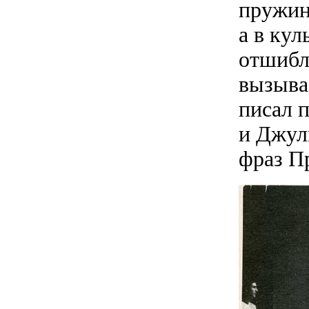
пружин
а в кул
отшибл
вызывае
писал п
и Джул
фраз П