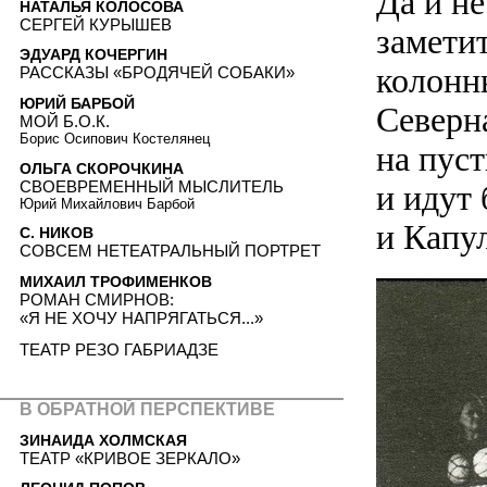
Да и не
НАТАЛЬЯ КОЛОСОВА
СЕРГЕЙ КУРЫШЕВ
замети
ЭДУАРД КОЧЕРГИН
колонн
РАССКАЗЫ «БРОДЯЧЕЙ СОБАКИ»
ЮРИЙ БАРБОЙ
Северн
МОЙ Б.О.К.
Борис Осипович Костелянец
на пус
ОЛЬГА СКОРОЧКИНА
СВОЕВРЕМЕННЫЙ МЫСЛИТЕЛЬ
и идут
Юрий Михайлович Барбой
и Капу
С. НИКОВ
СОВСЕМ НЕТЕАТРАЛЬНЫЙ ПОРТРЕТ
МИХАИЛ ТРОФИМЕНКОВ
РОМАН СМИРНОВ:
«Я НЕ ХОЧУ НАПРЯГАТЬСЯ...»
ТЕАТР РЕЗО ГАБРИАДЗЕ
В ОБРАТНОЙ ПЕРСПЕКТИВЕ
ЗИНАИДА ХОЛМСКАЯ
ТЕАТР «КРИВОЕ ЗЕРКАЛО»