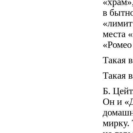
«храм»,
в бытн
«лимит
места 
«Ромео
Такая в
Такая в
Б. Цей
Он и «Д
домашн
мирку. 