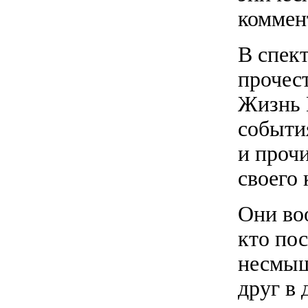
коммен
В спек
прочес
Жизнь 
событи
и проч
своего 
Они во
кто по
несмыш
друг в