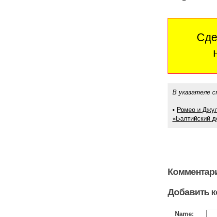
Сде
В указателе с
•
Ромео и Джул
«Балтийский д
Комментари
Добавить 
Name: