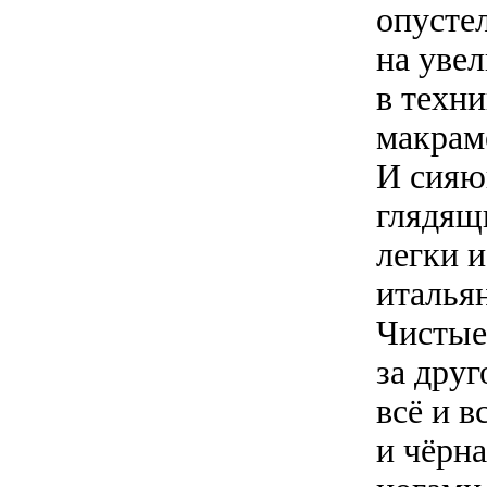
опустел
на уве
в техни
макрам
И сияю
глядящи
легки 
италья
Чистые
за друг
всё и в
и чёрна