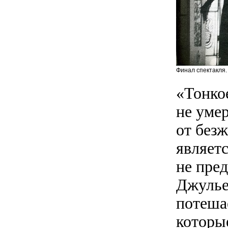
Финал спектакля.
«Тонко
не уме
от безж
являетс
не пре
Джулье
потеша
которы