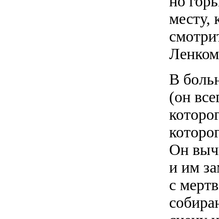
но гор
месту, 
смотри
Ленко
В боль
(он все
которо
которо
Он выч
и им з
с мертв
собира