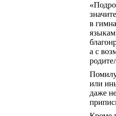
«Подро
значит
в гимн
языкам
благон
а с во
родите
Помилуй
или ин
даже н
припис
Кроме 