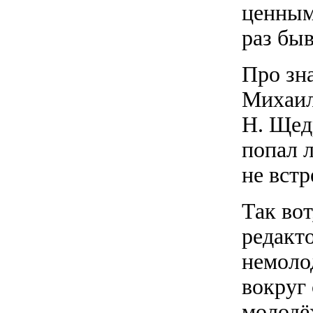
ценным
раз быв
Про зн
Михаил
Н. Щед
попал л
не встр
Так вот
редакт
немоло
вокруг
молодё