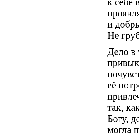
к себе 
проявл
и добры
Не груб
Дело в 
привык
почувс
её пот
привлеч
так, ка
Богу, д
могла п