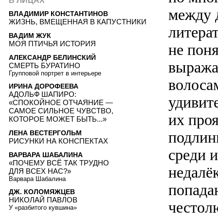
В ЛИЦАХ
между 
ВЛАДИМИР КОНСТАНТИНОВ
ЖИЗНЬ, ВМЕЩЕННАЯ В КАПУСТНИКИ
литерат
ВАДИМ ЖУК
МОЯ ПТИЧЬЯ ИСТОРИЯ
не поня
АЛЕКСАНДР БЕЛИНСКИЙ
выража
СМЕРТЬ БУРАТИНО
Групповой портрет в интерьере
волосам
ИРИНА ДОРОФЕЕВА
АДОЛЬФ ШАПИРО:
удивит
«СПОКОЙНОЕ ОТЧАЯНИЕ —
САМОЕ СИЛЬНОЕ ЧУВСТВО,
их про
КОТОРОЕ МОЖЕТ БЫТЬ...»
подлин
ЛЕНА ВЕСТЕРГОЛЬМ
РИСУНКИ НА КОНСПЕКТАХ
среди и
ВАРВАРА ШАБАЛИНА
«ПОЧЕМУ ВСЁ ТАК ТРУДНО
недалё
ДЛЯ ВСЕХ НАС?»
Варвара Шабалина
попада
ДЖ. КОЛОМЯЖЦЕВ
НИКОЛАЙ ПАВЛОВ
честол
У «разбитого кувшина»