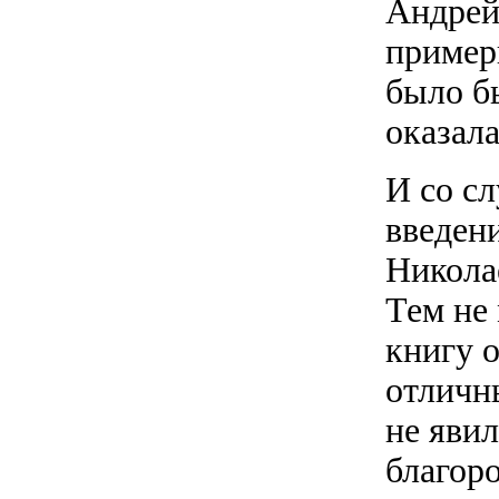
Андрей
примерн
было бы
оказала
И со сл
введен
Николае
Тем не
книгу 
отличн
не явил
благор