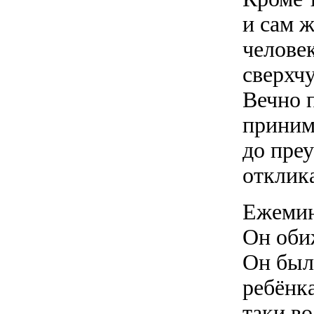
и сам 
челове
сверхч
Вечно 
приним
до пре
отклика
Ежемин
Он обиж
Он был,
ребёнка
таки в