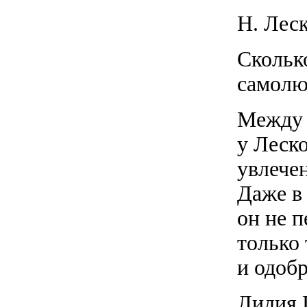
Н. Лес
Скольк
самол
Между 
у Леск
увлече
Даже в 
он не п
только
и одобр
Лидия 