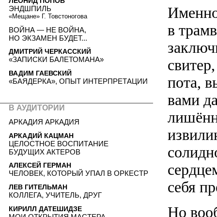
ЛЕОНИД ПОПОВ
Именно 
ЭНДШПИЛЬ
«Мещане» Г. Товстоногова
в трамв
ВОЙНА — НЕ ВОЙНА,
НО ЭКЗАМЕН БУДЕТ...
заключ
ДМИТРИЙ ЧЕРКАССКИЙ
«ЗАПИСКИ БАЛЕТОМАНА»
свитер
ВАДИМ ГАЕВСКИЙ
пота, в
«БАЯДЕРКА», ОПЫТ ИНТЕРПРЕТАЦИИ
вами д
В АУДИТОРИИ
лишённ
АРКАДИЯ АРКАДИЯ
извилин
АРКАДИЙ КАЦМАН
ЦЕЛОСТНОЕ ВОСПИТАНИЕ
солидн
БУДУЩИХ АКТЕРОВ
сердце
АЛЕКСЕЙ ГЕРМАН
ЧЕЛОВЕК, КОТОРЫЙ УПАЛ В ОРКЕСТР
себя п
ЛЕВ ГИТЕЛЬМАН
КОЛЛЕГА, УЧИТЕЛЬ, ДРУГ
Но вооб
КИРИЛЛ ДАТЕШИДЗЕ
МОИ ОТКРЫТИЯ МАСТЕРА