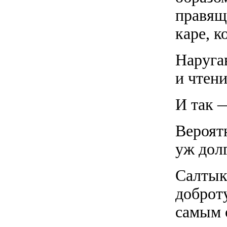
правящи
каре, к
Наруга
и чтени
И так 
Вероят
уж долг
Салтык
доброту
самым 