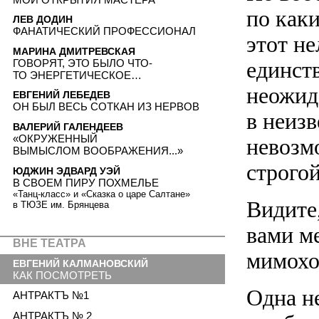
по как
ЛЕВ ДОДИН
ФАНАТИЧЕСКИЙ ПРОФЕССИОНАЛ
этот н
МАРИНА ДМИТРЕВСКАЯ
ГОВОРЯТ, ЭТО БЫЛО ЧТО-
единств
ТО ЭНЕРГЕТИЧЕСКОЕ…
неожид
ЕВГЕНИЙ ЛЕБЕДЕВ
ОН БЫЛ ВЕСЬ СОТКАН ИЗ НЕРВОВ
в неизв
ВАЛЕРИЙ ГАЛЕНДЕЕВ
«ОКРУЖЕННЫЙ
невозм
ВЫМЫСЛОМ ВООБРАЖЕНИЯ...»
строго
ЮДЖИН ЭДВАРД УЭЙ
В СВОЕМ ПИРУ ПОХМЕЛЬЕ
«Танц-класс» и «Сказка о царе Салтане»
Видите
в ТЮЗЕ им. Брянцева
вами м
ВНЕ ТЕАТРА
мимохо
ЕВГЕНИЙ КАЛМАНОВСКИЙ
КАК ПОСМОТРЕТЬ
Одна н
АНТРАКТЪ №1
АНТРАКТЪ № 2