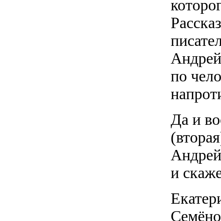
которо
Расска
писател
Андрей
по чело
напроти
Да и во
(вторая
Андрей
и скаж
Екатер
Семёно