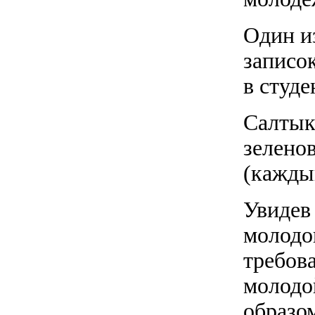
Один и
записок
в студ
Салтык
зелено
(кажды
Увидев
молодо
требов
молодо
образо