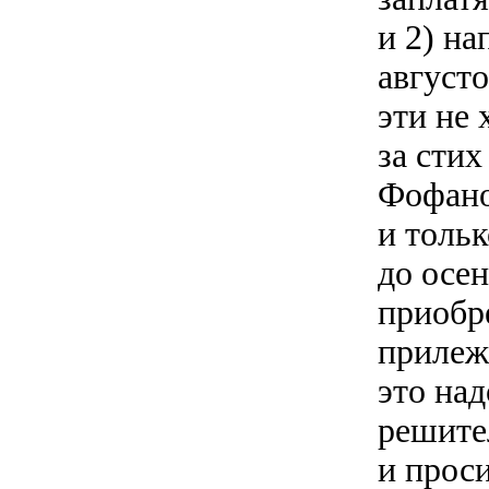
и 2) н
августо
эти не 
за сти
Фофано
и тольк
до осе
приобр
прилежн
это над
решител
и прос