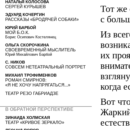
НАТАЛЬЯ КОЛОСОВА
Тот же 
СЕРГЕЙ КУРЫШЕВ
ЭДУАРД КОЧЕРГИН
с боль
РАССКАЗЫ «БРОДЯЧЕЙ СОБАКИ»
ЮРИЙ БАРБОЙ
Из всег
МОЙ Б.О.К.
Борис Осипович Костелянец
возник
ОЛЬГА СКОРОЧКИНА
СВОЕВРЕМЕННЫЙ МЫСЛИТЕЛЬ
их про
Юрий Михайлович Барбой
С. НИКОВ
внимат
СОВСЕМ НЕТЕАТРАЛЬНЫЙ ПОРТРЕТ
взгляну
МИХАИЛ ТРОФИМЕНКОВ
РОМАН СМИРНОВ:
когда е
«Я НЕ ХОЧУ НАПРЯГАТЬСЯ...»
ТЕАТР РЕЗО ГАБРИАДЗЕ
Вот чт
В ОБРАТНОЙ ПЕРСПЕКТИВЕ
Жаркий
ЗИНАИДА ХОЛМСКАЯ
естеств
ТЕАТР «КРИВОЕ ЗЕРКАЛО»