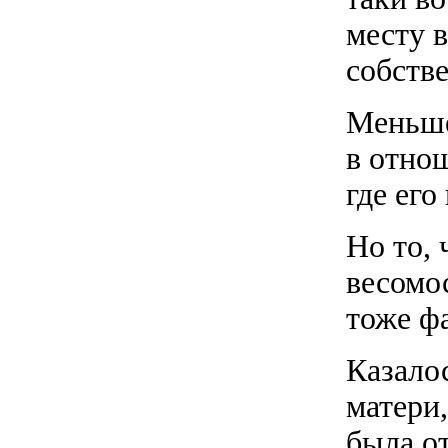
месту в
собстве
Меньше
в отнош
где его
Но то, 
весомо
тоже фа
Казалос
матери,
была о