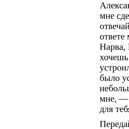
Алекса
мне сд
отвеча
ответе 
Нарва,
хочешь 
устрои
было у
неболь
мне, —
для теб
Переда