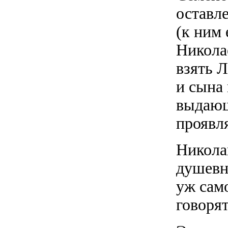
оставл
(к ним 
Николае
взять 
и сына 
выдающ
проявл
Никола
душевны
уж сам
говорят