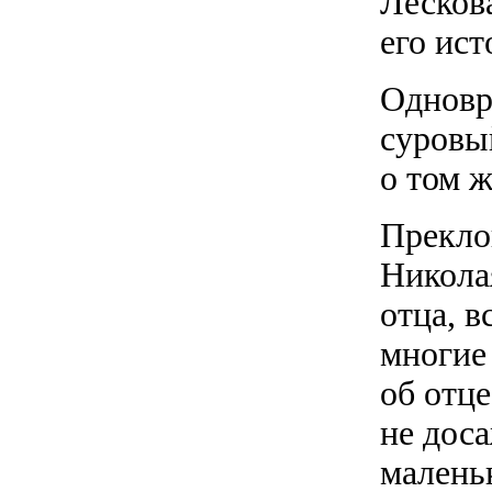
Лескова
его ист
Одновр
суровый
о том 
Прекло
Никола
отца, в
многие
об отц
не дос
малень