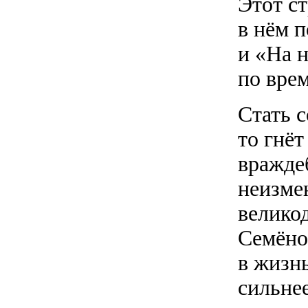
Этот ст
в нём 
и «На н
по врем
Стать с
то гнё
враждеб
неизме
велико
Семёно
в жизн
сильнее