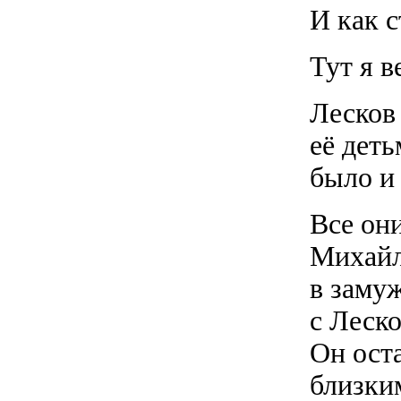
И как 
Тут я 
Лесков
её деть
было и 
Все он
Михайл
в заму
с Леск
Он ост
близким