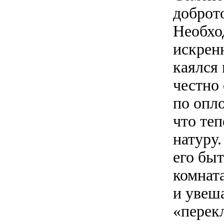
доброт
Необхо
искренн
каялся 
честно 
по опл
что теп
натуру.
его бы
комната
и увеш
«перек