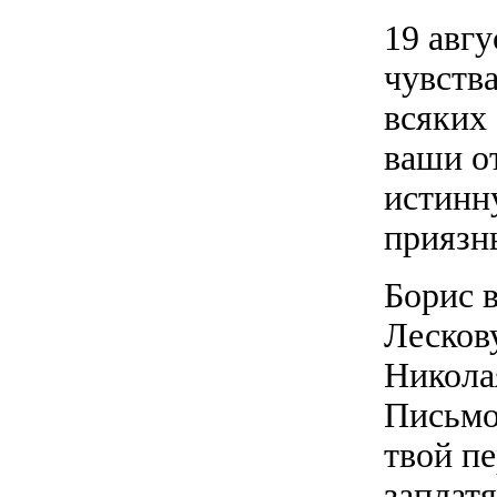
19 авгу
чувства
всяких 
ваши о
истинн
приязнь
Борис 
Лескову
Никола
Письмо
твой п
заплатя