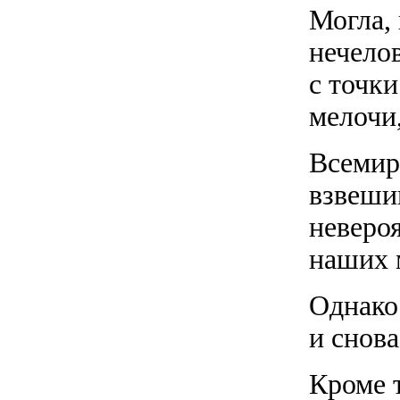
Могла, 
нечелов
с точк
мелочи
Всемир
взвеши
неверо
наших 
Однако
и снов
Кроме 