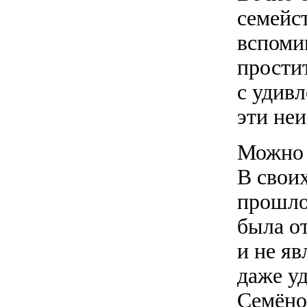
семейс
вспоми
прости
с удивл
эти не
Можно 
В свои
прошло
была о
и не я
даже у
Семёно