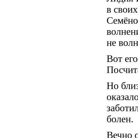
в свои
Семёно
волнен
не вол
Вот ег
Посчит
Но бли
оказало
заботил
болен.
Вечно 