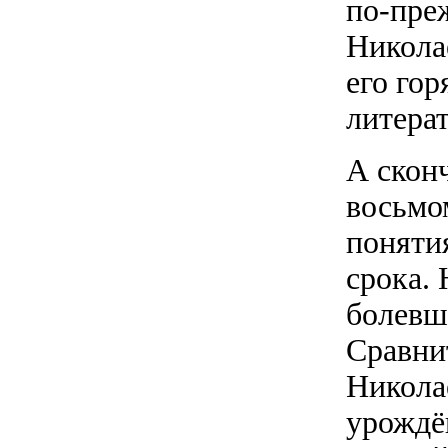
по-преж
Никола
его го
литера
А скон
восьмо
поняти
срока.
болевш
Сравни
Никола
урождё