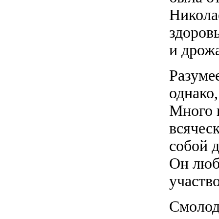
Никола
здоровь
и дрож
Разумее
однако,
Много 
всячес
собой д
Он люби
участв
Смолод