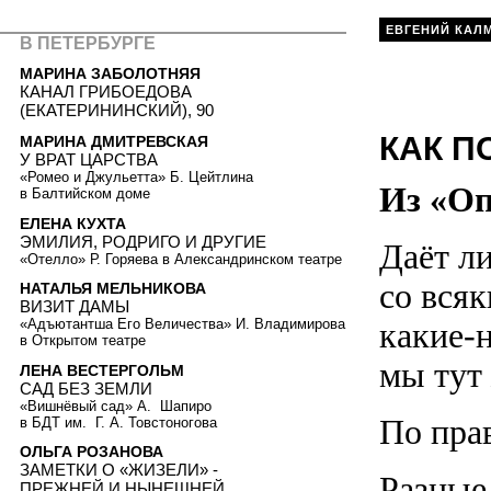
ЕВГЕНИЙ КАЛ
В ПЕТЕРБУРГЕ
МАРИНА ЗАБОЛОТНЯЯ
КАНАЛ ГРИБОЕДОВА
(ЕКАТЕРИНИНСКИЙ), 90
КАК П
МАРИНА ДМИТРЕВСКАЯ
У ВРАТ ЦАРСТВА
«Ромео и Джульетта» Б. Цейтлина
Из «Оп
в Балтийском доме
ЕЛЕНА КУХТА
ЭМИЛИЯ, РОДРИГО И ДРУГИЕ
Даёт ли
«Отелло» Р. Горяева в Александринском театре
со вся
НАТАЛЬЯ МЕЛЬНИКОВА
ВИЗИТ ДАМЫ
какие-
«Адъютантша Его Величества» И. Владимирова
в Открытом театре
мы тут
ЛЕНА ВЕСТЕРГОЛЬМ
САД БЕЗ ЗЕМЛИ
«Вишнёвый сад» А. Шапиро
По прав
в БДТ им. Г. А. Товстоногова
ОЛЬГА РОЗАНОВА
ЗАМЕТКИ О «ЖИЗЕЛИ» -
Разные
ПРЕЖНЕЙ И НЫНЕШНЕЙ