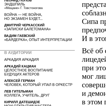
ЛЕОНИД ПОПОВ
предст
ЭНДШПИЛЬ
«Мещане» Г. Товстоногова
соблаз
ВОЙНА — НЕ ВОЙНА,
НО ЭКЗАМЕН БУДЕТ...
Сипа п
ДМИТРИЙ ЧЕРКАССКИЙ
предпоч
«ЗАПИСКИ БАЛЕТОМАНА»
ВАДИМ ГАЕВСКИЙ
И в эт
«БАЯДЕРКА», ОПЫТ ИНТЕРПРЕТАЦИИ
Всё об 
В АУДИТОРИИ
лицеде
АРКАДИЯ АРКАДИЯ
при эт
АРКАДИЙ КАЦМАН
ЦЕЛОСТНОЕ ВОСПИТАНИЕ
мог ли
БУДУЩИХ АКТЕРОВ
АЛЕКСЕЙ ГЕРМАН
соверш
ЧЕЛОВЕК, КОТОРЫЙ УПАЛ В ОРКЕСТР
и демо
ЛЕВ ГИТЕЛЬМАН
КОЛЛЕГА, УЧИТЕЛЬ, ДРУГ
в этом 
КИРИЛЛ ДАТЕШИДЗЕ
МОИ ОТКРЫТИЯ МАСТЕРА