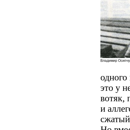
Владимир Осипчу
одного 
это у н
вотяк, 
и аллег
сжатый
Но вме