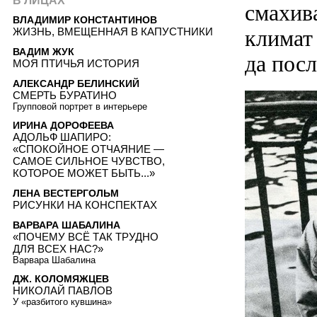
В ЛИЦАХ
смахив
ВЛАДИМИР КОНСТАНТИНОВ
климат 
ЖИЗНЬ, ВМЕЩЕННАЯ В КАПУСТНИКИ
ВАДИМ ЖУК
да посл
МОЯ ПТИЧЬЯ ИСТОРИЯ
АЛЕКСАНДР БЕЛИНСКИЙ
СМЕРТЬ БУРАТИНО
Групповой портрет в интерьере
ИРИНА ДОРОФЕЕВА
АДОЛЬФ ШАПИРО:
«СПОКОЙНОЕ ОТЧАЯНИЕ —
САМОЕ СИЛЬНОЕ ЧУВСТВО,
КОТОРОЕ МОЖЕТ БЫТЬ...»
ЛЕНА ВЕСТЕРГОЛЬМ
РИСУНКИ НА КОНСПЕКТАХ
ВАРВАРА ШАБАЛИНА
«ПОЧЕМУ ВСЁ ТАК ТРУДНО
ДЛЯ ВСЕХ НАС?»
Варвара Шабалина
ДЖ. КОЛОМЯЖЦЕВ
НИКОЛАЙ ПАВЛОВ
У «разбитого кувшина»