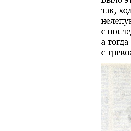
так, хо
нелепу
с посл
а тогда
с трев