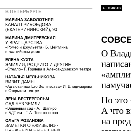
С. НИКОВ
В ПЕТЕРБУРГЕ
МАРИНА ЗАБОЛОТНЯЯ
КАНАЛ ГРИБОЕДОВА
(ЕКАТЕРИНИНСКИЙ), 90
СОВСЕ
МАРИНА ДМИТРЕВСКАЯ
У ВРАТ ЦАРСТВА
«Ромео и Джульетта» Б. Цейтлина
О Влад
в Балтийском доме
ЕЛЕНА КУХТА
написа
ЭМИЛИЯ, РОДРИГО И ДРУГИЕ
«Отелло» Р. Горяева в Александринском театре
«ампли
НАТАЛЬЯ МЕЛЬНИКОВА
ВИЗИТ ДАМЫ
намуча
«Адъютантша Его Величества» И. Владимирова
в Открытом театре
Но это
ЛЕНА ВЕСТЕРГОЛЬМ
САД БЕЗ ЗЕМЛИ
А что 
«Вишнёвый сад» А. Шапиро
в БДТ им. Г. А. Товстоногова
на пре
ОЛЬГА РОЗАНОВА
ЗАМЕТКИ О «ЖИЗЕЛИ» -
ПРЕЖНЕЙ И НЫНЕШНЕЙ