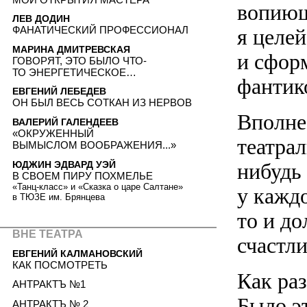
вопиющ
ЛЕВ ДОДИН
ФАНАТИЧЕСКИЙ ПРОФЕССИОНАЛ
я целе
МАРИНА ДМИТРЕВСКАЯ
и сфор
ГОВОРЯТ, ЭТО БЫЛО ЧТО-
ТО ЭНЕРГЕТИЧЕСКОЕ…
фантико
ЕВГЕНИЙ ЛЕБЕДЕВ
ОН БЫЛ ВЕСЬ СОТКАН ИЗ НЕРВОВ
Вполне
ВАЛЕРИЙ ГАЛЕНДЕЕВ
«ОКРУЖЕННЫЙ
театрал
ВЫМЫСЛОМ ВООБРАЖЕНИЯ...»
ЮДЖИН ЭДВАРД УЭЙ
нибудь 
В СВОЕМ ПИРУ ПОХМЕЛЬЕ
«Танц-класс» и «Сказка о царе Салтане»
у каждо
в ТЮЗЕ им. Брянцева
то и до
ВНЕ ТЕАТРА
счастли
ЕВГЕНИЙ КАЛМАНОВСКИЙ
КАК ПОСМОТРЕТЬ
Как раз
АНТРАКТЪ №1
Было эт
АНТРАКТЪ № 2