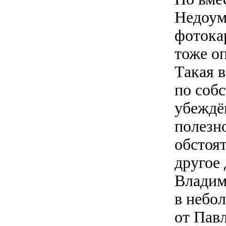
Недоум
фотока
тоже о
Такая в
по соб
убеждён
полезн
обстоят
другое
Владим
в небо
от Павл