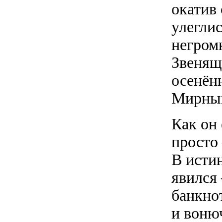
окатив 
улеглис
негромк
Звенящ
осенён
Мирны
Как он
просто
В исти
явился
банкно
и воню