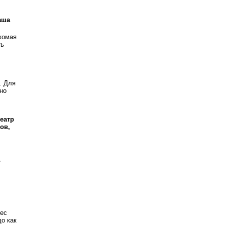
аша
комая
ть
. Для
но
театр
ов,
,
рес
о как