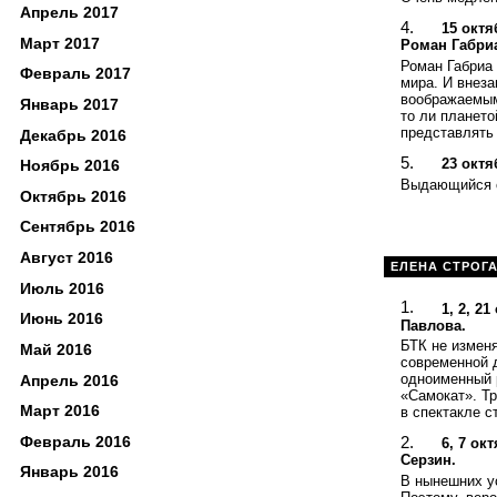
Апрель 2017
15 октя
Март 2017
Роман Габри
Роман Габриа
Февраль 2017
мира. И внеза
воображаемым
Январь 2017
то ли плането
представлять
Декабрь 2016
23 октя
Ноябрь 2016
Выдающийся с
Октябрь 2016
Сентябрь 2016
Август 2016
ЕЛЕНА СТРОГ
Июль 2016
1, 2, 2
Июнь 2016
Павлова.
БТК не изменя
Май 2016
современной д
одноименный 
Апрель 2016
«Самокат». Тр
Март 2016
в спектакле с
Февраль 2016
6, 7 ок
Серзин.
Январь 2016
В нынешних ус