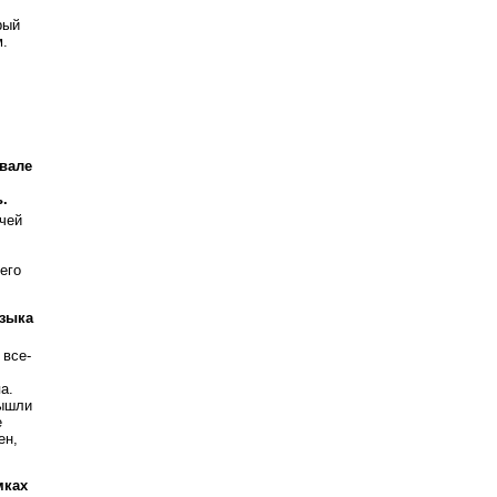
рый
.
ивале
.
чей
его
узыка
 все-
а.
вышли
е
ен,
мках