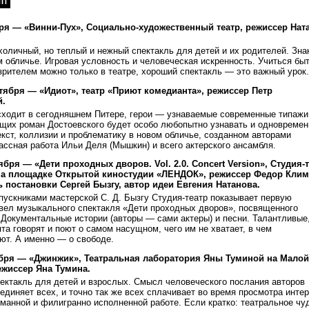
ПП
бря — «Винни-Пух», Социально-художественный театр, режиссер Нат
оличный, но теплый и нежный спектакль для детей и их родителей. Зна
м обличье. Игровая условность и человеческая искренность. Учиться бы
рителем можно только в театре, хороший спектакль — это важный урок.
ктября — «Идиот», театр «Приют комедианта», режиссер Петр
.
сходит в сегодняшнем Питере, герои — узнаваемые современные типажи
щих роман Достоевского будет особо любопытно узнавать и одновремен
екст, коллизии и проблематику в новом обличье, созданном авторами
ассная работа Ильи Деля (Мышкин) и всего актерского ансамбля.
тября — «Дети проходных дворов. Vol. 2.0. Concert Version», Студия-
 на площадке Открытой киностудии «ЛЕНДОК», режиссер Федор Клим
 постановки Сергей Бызгу, автор идеи Евгения Натанова.
ускниками мастерской С. Д. Бызгу Студия-театр показывает первую
квел музыкального спектакля «Дети проходных дворов», посвященного
Документальные истории (авторы — сами актеры) и песни. Талантливые
та говорят и поют о самом насущном, чего им не хватает, в чем
ют. А именно — о свободе.
ября — «Джинжик», Театральная лаборатория Яны Туминой на Малой
ежиссер Яна Тумина.
ектакль для детей и взрослых. Смысл человеческого послания авторов
единяет всех, и точно так же всех сплачивает во время просмотра инте
манной и филигранно исполненной работе. Если кратко: театральное чуд