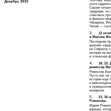
Поэтому, веро
Декабрь 2015
(хотя надеюсь
Серзин читает
традиции, но 
спектакль пр
в финале обо
Чинарева, Ил
Чехов — скучн
12 октя
и Максим Фо
Последняя пре
реалиях кажды
но Софокла ст
которая не вы
и этическая 
18, 19,
режиссер Ва
Режиссер Вале
Пусть вас не
истории еще 
и революцион
в нумерологию
монархов.
23, 30 
Романова.
Мария Романов
афише), котор