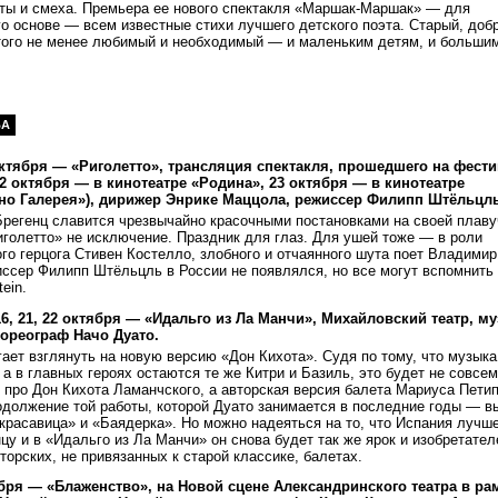
оты и смеха. Премьера ее нового спектакля «Маршак-Маршак» — для
о основе — всем известные стихи лучшего детского поэта. Старый, доб
ого не менее любимый и необходимый — и маленьким детям, и большим
ВА
октября — «Риголетто», трансляция спектакля, прошедшего на фест
12 октября — в кинотеатре «Родина», 23 октября — в кинотеатре
но Галерея»), дирижер Энрике Маццола, режиссер Филипп Штёльцль
Брегенц славится чрезвычайно красочными постановками на своей плаву
голетто» не исключение. Праздник для глаз. Для ушей тоже — в роли
о герцога Стивен Костелло, злобного и отчаянного шута поет Владимир
ссер Филипп Штёльцль в России не появлялся, но все могут вспомнить 
ein.
 16, 21, 22 октября — «Идальго из Ла Манчи», Михайловский театр, м
хореограф Начо Дуато.
ает взглянуть на новую версию «Дон Кихота». Судя по тому, что музыка
 а в главных героях остаются те же Китри и Базиль, это будет не совсем
 про Дон Кихота Ламанчского, а авторская версия балета Мариуса Петип
одолжение той работы, которой Дуато занимается в последние годы — 
расавица» и «Баядерка». Но можно надеяться на то, что Испания лучш
цу и в «Идальго из Ла Манчи» он снова будет так же ярок и изобретател
вторских, не привязанных к старой классике, балетах.
бря — «Блаженство», на Новой сцене Александринского театра в ра