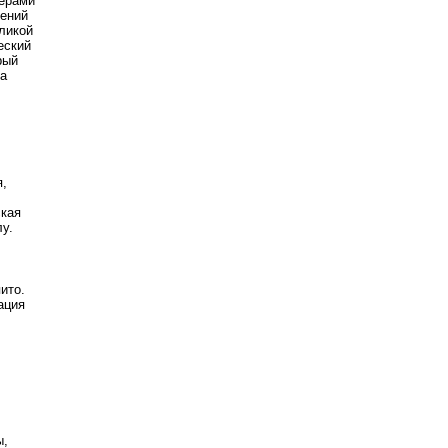
терами
гений
еликой
еский
рый
а
я,
ская
у.
ито.
ация
ы,