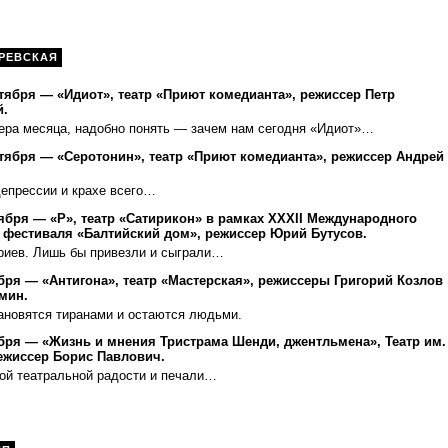
РЕВСКАЯ
ктября — «Идиот», театр «Приют комедианта», режиссер Петр
.
ера месяца, надобно понять — зачем нам сегодня «Идиот»…
ктября — «Серотонин», театр «Приют комедианта», режиссер Андрей
депрессии и крахе всего…
тября — «Р», театр «Сатирикон» в рамках XXXII Международного
 фестиваля «Балтийский дом», режиссер Юрий Бутусов.
риев. Лишь бы привезли и сыграли…
бря — «Антигона», театр «Мастерская», режиссеры Григорий Козлов
мин.
тановятся тиранами и остаются людьми.
ября — «Жизнь и мнения Тристрама Шенди, джентльмена», Театр им.
ежиссер Борис Павлович.
той театральной радости и печали…