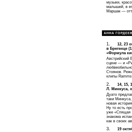
музыки, крас
малышей, в ег
Маршак — отт
АННА ГОРДЕЕ
12, 23 
в Брегенце (
«Формула ки
Австрийский 
сцене — и «Ри
любвеобильног
Стоянов. Режи
клипы Rammst
14, 15,
Л. Минкуса, 
Дуато предлаг
таки Минкуса,
новая история
Ну то есть пр
уже «Спящая к
знакома испан
как в своих а
19 октя