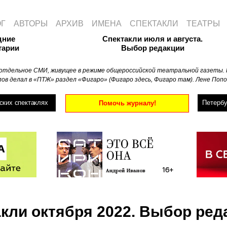
ОГ
АВТОРЫ
АРХИВ
ИМЕНА
СПЕКТАКЛИ
ТЕАТРЫ
дние
Спектакли июля и августа.
тарии
Выбор редакции
отдельное СМИ, живущее в режиме общероссийской театральной газеты. 
ов делал в «ПТЖ» раздел «Фигаро» (Фигаро здесь, Фигаро там). Лене Попо
ских спектаклях
Петербу
Помочь журналу!
кли октября 2022. Выбор ред