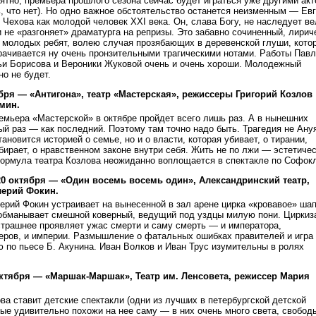
ятно, премьера прошлого сезона сейчас будет играться уже другими ак
, что нет). Но одно важное обстоятельство останется неизменным — Ев
 Чехова как молодой человек XXI века. Он, слава Богу, не наследует в
и не «разгоняет» драматурга на репризы. Это забавно сочиненный, лирич
о молодых ребят, волею случая прозябающих в деревенской глуши, кото
рачивается ну очень пронзительными трагическими нотами. Работы Павл
ьи Борисова и Вероники Жуковой очень и очень хороши. Молодежный
о не будет.
бря — «Антигона», театр «Мастерская», режиссеры Григорий Козлов
мин.
мьера «Мастерской» в октябре пройдет всего лишь раз. А в нынешних
й раз — как последний. Поэтому там точно надо быть. Трагедия не Ану
ановится историей о семье, но и о власти, которая убивает, о тирании,
бирает, о нравственном законе внутри себя. Жить не по лжи — эстетиче
формула театра Козлова неожиданно воплощается в спектакле по Софокл
 20 октября — «Один восемь восемь один», Александринский театр,
лерий Фокин.
рий Фокин устраивает на вынесенной в зал арене цирка «кровавое» шап
 обманывает смешной коверный, ведущий под уздцы милую пони. Циркиз
страшнее проявляет ужас смерти и саму смерть — и императора,
еров, и империи. Размышление о фатальных ошибках правителей и игра
 по пьесе Б. Акунина. Иван Волков и Иван Трус изумительны в ролях
октября — «Маршак-Маршак», Театр им. Ленсовета, режиссер Мария
а ставит детские спектакли (одни из лучших в петербургской детской
ые удивительно похожи на нее саму — в них очень много света, свобод