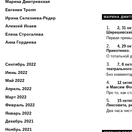
Марина Дмитревская
Евгения Тропп
МАРИНА ДМИТ
Ирина Селезнева-Редер
Алексей Исаев
2, 31 о
Шерешевский
Елена Строгалева
Первая премь
Анна Гордеева
4, 29 о
Прикотенко.
О тотальной 
Сентябрь 2022
7, 8 ок
театрального
Июнь 2022
Без коммента
Май 2022
12 октя
и Максим Фо
Апрель 2022
Про то, как с
Март 2022
15 окт
Февраль 2022
Ленсовета, р
Два часа чис
Январь 2022
Декабрь 2021
Ноябрь 2021