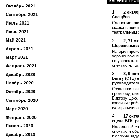
ЕВГЕНИЯ ТРО
Октябрь 2021
2 октя
Сентябрь 2021
Слащёва.
Слегка меланх
Июль 2021
сказка в ново
Июнь 2021
театральным з
Май 2021
2, 31 о
Шерешевский
Апрель 2021
История прои
хорошо помня
Март 2021
не узнавать т
спектакля. Кл
Февраль 2021
8, 9 ок
Декабрь 2020
Бызгу (СТБ)
Ноябрь 2020
руководитель
Созданная вып
Октябрь 2020
премьеру, си
Виктору Цою. 
Сентябрь 2020
красивые ребя
их ограничива
Март 2020
17 окт
Февраль 2020
сцене БТК, р
Январь 2020
Идеальный сп
спектакля объ
Декабрь 2019
к сложно заду