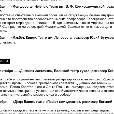
бря — «Моя дорогая Hélène», Театр им. В. Ф. Комиссаржевской, реж
а.
 поставил спектакль о внешней проекции на окружающий пейзаж внутрен
пно это пространство преобразило имение профессора Серебрякова, ста
 центром мира для его обитателей, где возможны любые миражи, вызв
й Солярис, то ли ее сестрой Меланхолией. Зависит от того, как сегодня
 мир.
бря — «Макбет. Кино», Театр им. Ленсовета, режиссер Юрий Бутусов
пектакль.
АЛЕВА
1 октября — «Дневник ласточки», Большой театр кукол, режиссер Кс
ет себе и продолжает выстраивать репертуар на основе лучших образцо
етской прозы. В основе премьерного спектакля «Дневник ласточки» —
роман Павла Квартального и Ольги Пташник, выпущенный издательство
огательная история о путешествии юной ласточки через океаны и конти
тановится историей о красоте мира и свободе.
тября — «Дядя Ваня», театр «Приют комедианта», режиссер Евгений
ловиях каждый спектакль — игра в рулетку, составы не предугадать.