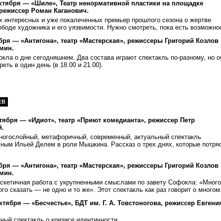
октября — «Шиле», Театр ненормативной пластики на площадке
режиссер Роман Каганович.
х интересных и уже покалеченных премьер прошлого сезона о жертве
ободе художника и его уязвимости. Нужно смотреть, пока есть возможно
бря — «Антигона», театр «Мастерская», режиссеры Григорий Козлов
мин.
ла о дне сегодняшнем. Два состава играют спектакль по-разному, но о
еть в один день (в 18.00 и 21.00).
ЕВ
ктября — «Идиот», театр «Приют комедианта», режиссер Петр
.
ногослойный, метафоричный, современный, актуальный спектакль
ным Ильей Делем в роли Мышкина. Рассказ о трех днях, которые потря
бря — «Антигона», театр «Мастерская», режиссеры Григорий Козлов
мин.
аскетичная работа с укрупненными смыслами по завету Софокла: «Много
ого сказать — не одно и то же». Этот спектакль как раз говорит о многом
октября — «Бесчестье», БДТ им. Г. А. Товстоногова, режиссер Евгени
ый спектакль о кризисе идентичности.