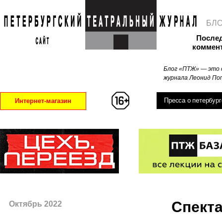
БЛ
После
коммен
Блог «ПТЖ» — это 
журнала Леонид Поп
Пресса о петербург
Интернет-магазин
Спекта
Октябрь 2022