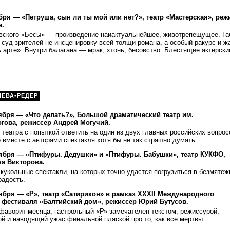
бря — «Петруша, сын ли ты мой или нет?», театр «Мастерская», реж
а.
вского «Бесы» — произведение наиактуальнейшее, животрепещущее. Га
суд зрителей не инсценировку всей толщи романа, а особый ракурс и ж
 арте». Внутри балагана — мрак, хтонь, бесовство. Блестящие актерски
НЕВА-РЕДЕР
ября — «Что делать?», Большой драматический театр им.
ногова, режиссер Андрей Могучий.
 театра с попыткой ответить на один из двух главных российских вопрос
о вместе с авторами спектакля хотя бы не так страшно думать.
ктября — «Птифуры. Дедушки» и «Птифуры. Бабушки», театр КУКФО,
а Викторова.
кукольные спектакли, на которых точно удастся погрузиться в безмяте
радость.
тября — «Р», театр «Сатирикон» в рамках XXXII Международного
 фестиваля «Балтийский дом», режиссер Юрий Бутусов.
фаворит месяца, гастрольный «Р» замечателен текстом, режиссурой,
ой и наводящей ужас финальной пляской про то, как все мертвы.