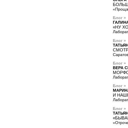
БОЛЬШ
«Проща
Блог »
ГАЛИН
«НУ Х
Лаборат
Блог »
ТАТЬЯ
СМОТР
Саратов
Блог »
ВЕРА 
МОРФО
Лаборат
Блог »
МАРИН
И НАШ
Лаборат
Блог »
ТАТЬЯ
«БЫВА
«Отроче