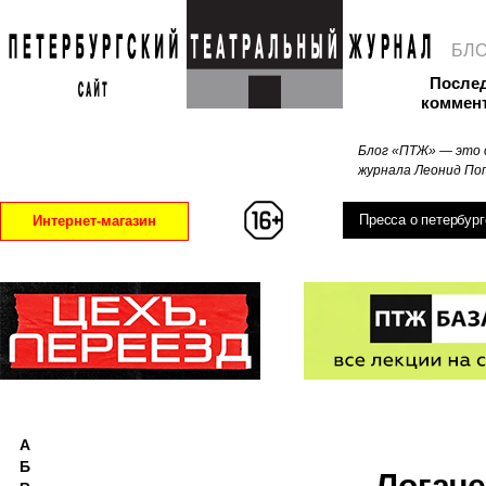
БЛ
После
коммен
Блог «ПТЖ» — это 
журнала Леонид Поп
Пресса о петербург
Интернет-магазин
А
Б
Логаче