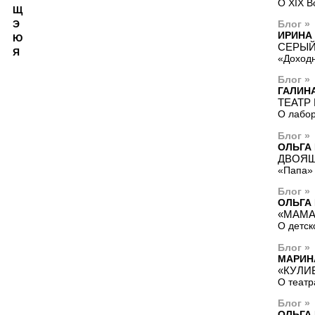
О ХIХ В
Щ
Э
Блог »
ИРИНА
Ю
СЕРЫЙ
Я
«Доход
Блог »
ГАЛИН
ТЕАТР
О лабор
Блог »
ОЛЬГА
ДВОЯ
«Папа» 
Блог »
ОЛЬГА
«МАМА
О детск
Блог »
МАРИН
«КУЛИ
О театр
Блог »
ОЛЬГА