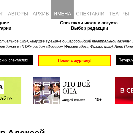
ОГ
АВТОРЫ
АРХИВ
ИМЕНА
СПЕКТАКЛИ
ТЕАТРЫ
дние
Спектакли июля и августа.
тарии
Выбор редакции
отдельное СМИ, живущее в режиме общероссийской театральной газеты. 
ов делал в «ПТЖ» раздел «Фигаро» (Фигаро здесь, Фигаро там). Лене Попо
ских спектаклях
Петербу
Помочь журналу!
в Алексей