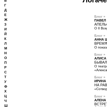
В
Г
Д
Е
Блог »
Ж
ПАВЕЛ
АПЕЛЬ
З
О II Вс
И
Й
Блог »
К
АННА 
ВРЕМЯ
Л
О показ
М
Н
Блог »
О
АЛИСА
БЫВА
П
О театр
Р
«Алекса
С
Т
Блог »
ИРИНА
У
НА РА
Ф
«Сотвор
Х
Ц
Блог »
АЛЕНА
Ч
ВСТРЕ
Ш