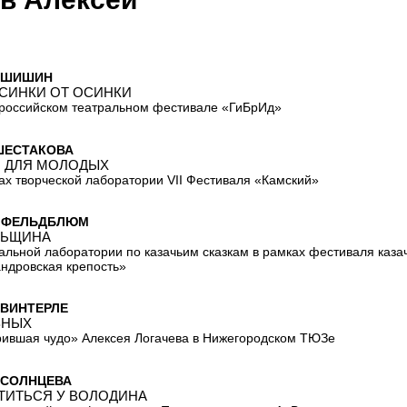
 ШИШИН
СИНКИ ОТ ОСИНКИ
ероссийском театральном фестивале «ГиБрИд»
ШЕСТАКОВА
 ДЛЯ МОЛОДЫХ
ах творческой лаборатории VII Фестиваля «Камский»
 ФЕЛЬДБЛЮМ
ЛЬЩИНА
альной лаборатории по казачьим сказкам в рамках фестиваля каза
ндровская крепость»
 ВИНТЕРЛЕ
ВНЫХ
ившая чудо» Алексея Логачева в Нижегородском ТЮЗе
 СОЛНЦЕВА
ТИТЬСЯ У ВОЛОДИНА