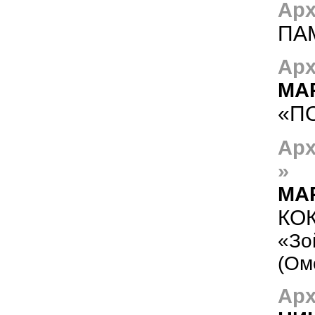
Арх
ПА
Арх
МА
«П
Арх
»
МА
КО
«Зо
(Ом
Арх