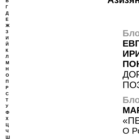
В
Г
Д
Е
Ж
Бло
З
И
ЕВ
Й
К
ИР
Л
ПО
М
Н
ДО
О
П
ПО
Р
С
Бло
Т
У
МА
Ф
«П
Х
Ц
О Р
Ч
Ш