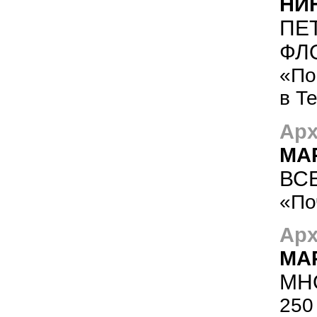
НИ
ПЕ
ФЛ
«По
в Т
Арх
МА
ВС
«По
Арх
МА
МН
250