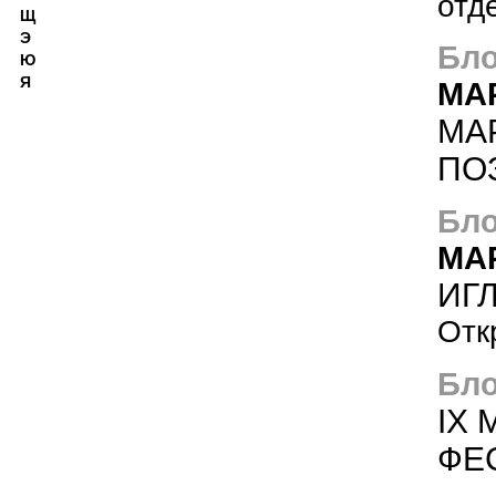
отд
Щ
Э
Бло
Ю
Я
МА
МА
ПО
Бло
МА
ИГЛ
Отк
Бло
IX
ФЕ