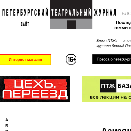
БЛ
После
коммен
Блог «ПТЖ» — это 
журнала Леонид Поп
Пресса о петербург
Интернет-магазин
А
Б
Азизя