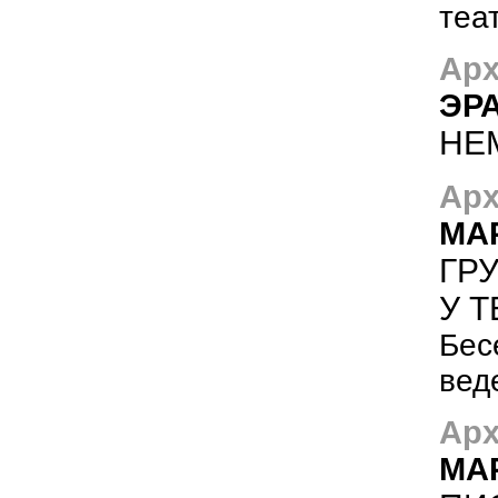
теа
Арх
ЭР
НЕ
Арх
МА
ГР
У 
Бес
вед
Арх
МА