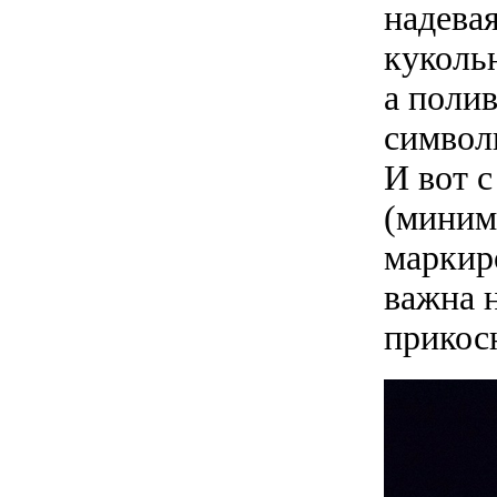
надевая
кукольн
а поли
символ
И вот с
(миним
маркир
важна н
прикос