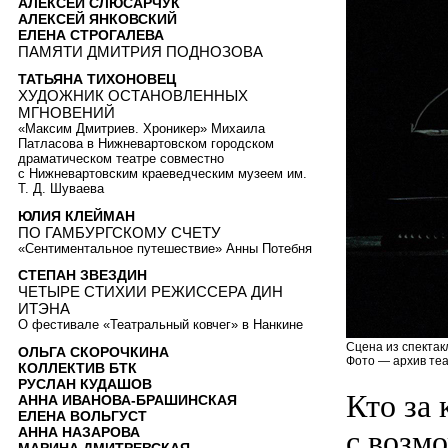
АЛЕКСЕЙ СЛЮСАРЧУК
АЛЕКСЕЙ ЯНКОВСКИЙ
ЕЛЕНА СТРОГАЛЕВА
ПАМЯТИ ДМИТРИЯ ПОДНОЗОВА
ТАТЬЯНА ТИХОНОВЕЦ
ХУДОЖНИК ОСТАНОВЛЕННЫХ
МГНОВЕНИЙ
«Максим Дмитриев. Хроникер» Михаила
Патласова в Нижневартовском городском
драматическом театре совместно
с Нижневартовским краеведческим музеем им.
Т. Д. Шуваева
ЮЛИЯ КЛЕЙМАН
ПО ГАМБУРГСКОМУ СЧЕТУ
«Сентиментальное путешествие» Анны Потебня
СТЕПАН ЗВЕЗДИН
ЧЕТЫРЕ СТИХИИ РЕЖИССЕРА ДИН
ИТЭНА
О фестивале «Театральный ковчег» в Нанкине
Сцена из спектак
ОЛЬГА СКОРОЧКИНА
Фото — архив теа
КОЛЛЕКТИВ БТК
РУСЛАН КУДАШОВ
Кто за
АННА ИВАНОВА-БРАШИНСКАЯ
ЕЛЕНА ВОЛЬГУСТ
с возм
АННА НАЗАРОВА