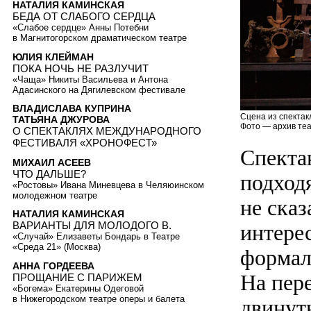
НАТАЛИЯ КАМИНСКАЯ
БЕДА ОТ СЛАБОГО СЕРДЦА
«Слабое сердце» Анны Потебни
в Магнитогорском драматическом театре
ЮЛИЯ КЛЕЙМАН
ПОКА НОЧЬ НЕ РАЗЛУЧИТ
«Чаща» Никиты Васильева и Антона
Адасинского на Дягилевском фестивале
ВЛАДИСЛАВА КУПРИНА
Сцена из спектак
ТАТЬЯНА ДЖУРОВА
Фото — архив теа
О СПЕКТАКЛЯХ МЕЖДУНАРОДНОГО
ФЕСТИВАЛЯ «ХРОНОФЕСТ»
Спекта
МИХАИЛ АСЕЕВ
ЧТО ДАЛЬШЕ?
подход
«Ростовы» Ивана Миневцева в Челяюинском
молодежном театре
не сказ
НАТАЛИЯ КАМИНСКАЯ
ВАРИАНТЫ ДЛЯ МОЛОДОГО В.
интерес
«Случай» Елизаветы Бондарь в Театре
«Среда 21» (Москва)
формал
АННА ГОРДЕЕВА
На пер
ПРОЩАНИЕ С ПАРИЖЕМ
«Богема» Екатерины Одеговой
в Нижегородском театре оперы и балета
двинуть