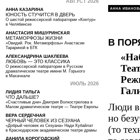
АВГУСТ 2026
АННА ИВАНОВ
АННА КАЗАРИНА
ЮНОСТЬ СТУЧИТСЯ В ДВЕРЬ
О шестой режиссерской лаборатории «Контур»
в Челябинске
АНАСТАСИЯ МИШУРИНСКАЯ
МЕТАМОРФОЗЫ ЖИЗНИ
В ПОР
«Овидий. Рок. Метаморфозы» Анастасии
Тарариной в БТК
«На
АЛЕКСАНДРИНА ШАКЛЕЕВА
ЛЮБОВЬ — ЭТО КЛАССИКА
Теа
О режиссерской лаборатории в Русском
драматическом театре имени М. Горького
в Махачкале
Реж
ИЮЛЬ 2026
Гал
ЛИДИЯ ТИЛЬГА
ЧТО ДАЛЬШЕ?
«Счастливые дни» Дмитрия Волкострелова в
Люди в 
Малом драматическом театре — Театре Европы
но без
ВЕРА СЕРДЕЧНАЯ
ЧЕРНЫЙ ЧЕЛОВЕК ИЗ СЕЗУАНА
«Добрый человек из Сезуана» Нади Кубайлат
(то те
в Краснодарском академическом театре драмы
ДАНИЛА КОРОГОДСКИЙ