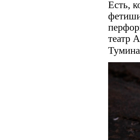
Есть, к
фетиши
перфор
театр 
Тумина