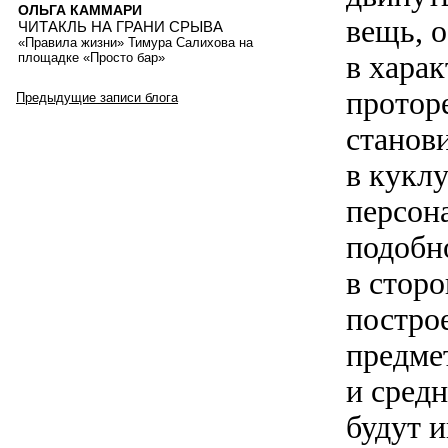
ОЛЬГА КАММАРИ
вещь, о
ЧИТАКЛЬ НА ГРАНИ СРЫВА
«Правила жизни» Тимура Салихова на
в харак
площадке «Просто бар»
протор
Предыдущие записи блога
станов
в куклу
персон
подобно
в стор
постро
предме
и средн
будут 