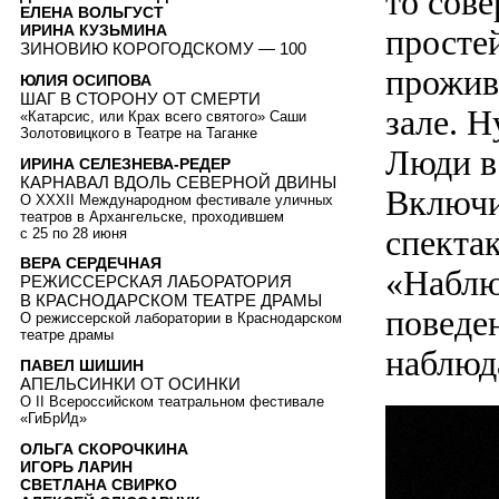
то сов
ЕЛЕНА ВОЛЬГУСТ
ИРИНА КУЗЬМИНА
просте
ЗИНОВИЮ КОРОГОДСКОМУ — 100
прожив
ЮЛИЯ ОСИПОВА
ШАГ В СТОРОНУ ОТ СМЕРТИ
зале. Н
«Катарсис, или Крах всего святого» Саши
Золотовицкого в Театре на Таганке
Люди в 
ИРИНА СЕЛЕЗНЕВА-РЕДЕР
КАРНАВАЛ ВДОЛЬ СЕВЕРНОЙ ДВИНЫ
Включи
О XXXII Международном фестивале уличных
театров в Архангельске, проходившем
спекта
с 25 по 28 июня
ВЕРА СЕРДЕЧНАЯ
«Наблю
РЕЖИССЕРСКАЯ ЛАБОРАТОРИЯ
В КРАСНОДАРСКОМ ТЕАТРЕ ДРАМЫ
поведе
О режиссерской лаборатории в Краснодарском
театре драмы
наблюд
ПАВЕЛ ШИШИН
АПЕЛЬСИНКИ ОТ ОСИНКИ
О II Всероссийском театральном фестивале
«ГиБрИд»
ОЛЬГА СКОРОЧКИНА
ИГОРЬ ЛАРИН
СВЕТЛАНА СВИРКО