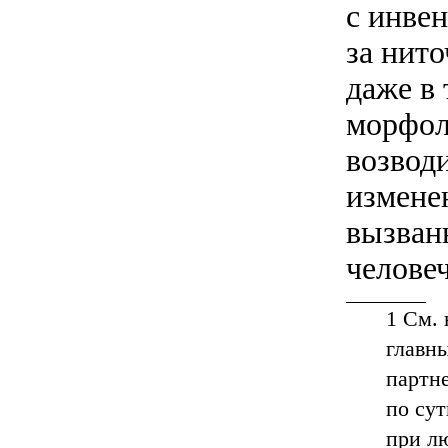
с инве
за нито
даже в
морфол
возводи
изменен
вызван
челове
1
См. 
главн
партне
по сут
при л