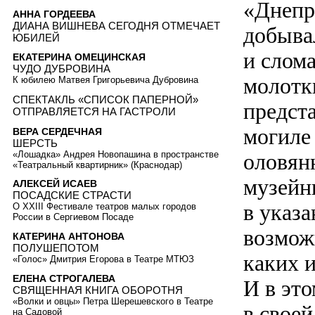
«Днепр
АННА ГОРДЕЕВА
ДИАНА ВИШНЕВА СЕГОДНЯ ОТМЕЧАЕТ
добыва
ЮБИЛЕЙ
и слом
ЕКАТЕРИНА ОМЕЦИНСКАЯ
ЧУДО ДУБРОВИНА
молотк
К юбилею Матвея Григорьевича Дубровина
СПЕКТАКЛЬ «СПИСОК ПАПЕРНОЙ»
предста
ОТПРАВЛЯЕТСЯ НА ГАСТРОЛИ
могиле
ВЕРА СЕРДЕЧНАЯ
ШЕРСТЬ
«Лошадка» Андрея Новопашина в пространстве
оловян
«Театральный квартирник» (Краснодар)
музейн
АЛЕКСЕЙ ИСАЕВ
ПОСАДСКИЕ СТРАСТИ
в указ
О XXIII Фестивале театров малых городов
России в Сергиевом Посаде
возмож
КАТЕРИНА АНТОНОВА
ПОЛУШЕПОТОМ
каких 
«Голос» Дмитрия Егорова в Театре МТЮЗ
ЕЛЕНА СТРОГАЛЕВА
И в эт
СВЯЩЕННАЯ КНИГА ОБОРОТНЯ
«Волки и овцы» Петра Шерешевского в Театре
в своей
на Садовой