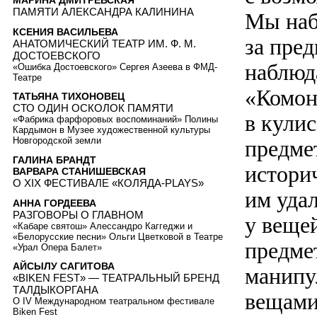
МАРИНА ДМИТРЕВСКАЯ
ПАМЯТИ АЛЕКСАНДРА КАЛИНИНА
Мы наб
КСЕНИЯ ВАСИЛЬЕВА
за пред
АНАТОМИЧЕСКИЙ ТЕАТР ИМ. Ф. М.
ДОСТОЕВСКОГО
наблюд
«Ошибка Достоевского» Сергея Азеева в ФМД-
Театре
«Комон
ТАТЬЯНА ТИХОНОВЕЦ
СТО ОДИН ОСКОЛОК ПАМЯТИ
в кули
«Фабрика фарфоровых воспоминаний» Полины
Кардымон в Музее художественной культуры
Новгородской земли
предме
ГАЛИНА БРАНДТ
историч
ВАРВАРА СТАНИШЕВСКАЯ
О XIX ФЕСТИВАЛЕ «КОЛЯДА-PLAYS»
им удал
АННА ГОРДЕЕВА
РАЗГОВОРЫ О ГЛАВНОМ
у вещей
«Кабаре святош» Алессандро Каггеджи и
«Белорусские песни» Ольги Цветковой в Театре
предме
«Урал Опера Балет»
АЙСЫЛУ САГИТОВА
манипу
«BIKEN FEST» — ТЕАТРАЛЬНЫЙ БРЕНД
ТАЛДЫКОРГАНА
вещами
О IV Международном театральном фестивале
Biken Fest