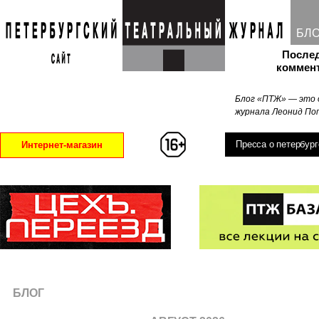
БЛ
После
коммен
Блог «ПТЖ» — это 
журнала Леонид Поп
Пресса о петербург
Интернет-магазин
БЛОГ