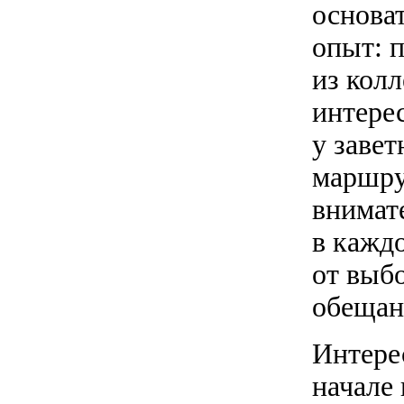
основа
опыт: 
из кол
интере
у завет
маршру
внимат
в кажд
от выбо
обещан
Интере
начале 