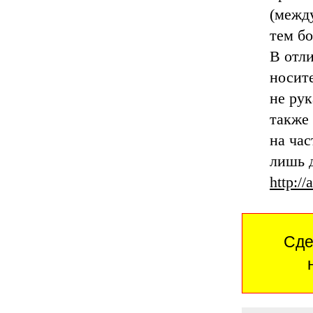
(между
тем б
В отли
носит
не рук
также 
на час
лишь д
http://
Сде