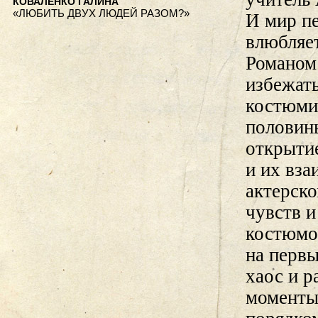
КОВАЛЕНКО ГАЛИНА
«ЛЮБИТЬ ДВУХ ЛЮДЕЙ РАЗОМ?»
И мир п
влюбляет
Романом
избежат
костюми
половины
открыти
и их вз
актерско
чувств 
костюмов
на перв
хаос и р
моменты