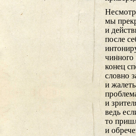
Несмотря
мы прек
и дейст
после се
интонир
чинного 
конец сп
словно з
и жалеть
проблема
и зрител
ведь есл
то пришл
и обрече