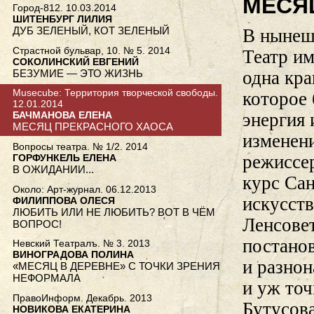
МЕСЯ
Город-812. 10.03.2014
ШИТЕНБУРГ ЛИЛИЯ
ДУБ ЗЕЛЕНЫЙ, КОТ ЗЕЛЕНЫЙ
В нынеш
Страстной бульвар, 10. № 5. 2014
Театр им
СОКОЛИНСКИЙ ЕВГЕНИЙ
БЕЗУМИЕ — ЭТО ЖИЗНЬ
одна кра
Musecube: Территория творческой свободы.
которое 
12.01.2014
энергия 
БАЧМАНОВА ЕЛЕНА
МЕСЯЦ ПРЕКРАСНОГО ХАОСА
изменени
Вопросы театра. № 1/2. 2014
режиссе
ГОРФУНКЕЛЬ ЕЛЕНА
В ОЖИДАНИИ...
курс Сан
Около: Арт-журнал. 06.12.2013
искусств
ФИЛИППОВА ОЛЕСЯ
ЛЮБИТЬ ИЛИ НЕ ЛЮБИТЬ? ВОТ В ЧЁМ
Ленсовет
ВОПРОС!
постанов
Невский Театралъ. № 3. 2013
ВИНОГРАДОВА ПОЛИНА
и разно
«МЕСЯЦ В ДЕРЕВНЕ» С ТОЧКИ ЗРЕНИЯ
НЕФОРМАЛА
и уж то
ПравоИнформ. Декабрь. 2013
Бутусова
НОВИКОВА ЕКАТЕРИНА