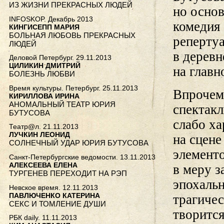
ИЗ ЖИЗНИ ПРЕКРАСНЫХ ЛЮДЕЙ
но осно
INFOSKOP. Декабрь 2013
комедия
КИНГИСЕПП МАРИЯ
БОЛЬНАЯ ЛЮБОВЬ ПРЕКРАСНЫХ
репертуа
ЛЮДЕЙ
в дерев
Деловой Петербург. 29.11.2013
ЦИЛИКИН ДМИТРИЙ
на главн
БОЛЕЗНЬ ЛЮБВИ
Время культуры. Петербург. 25.11.2013
Впрочем
КИРИЛЛОВА ИРИНА
АНОМАЛЬНЫЙ ТЕАТР ЮРИЯ
спектакл
БУТУСОВА
слабо х
Театр@л. 21.11.2013
ЛУЧКИН ЛЕОНИД
на сцене
СОЛНЕЧНЫЙ УДАР ЮРИЯ БУТУСОВА
элементо
Санкт-Петербургские ведомости. 13.11.2013
АЛЕКСЕЕВА ЕЛЕНА
в меру з
ТУРГЕНЕВ ПЕРЕХОДИТ НА РЭП
эпохальн
Невское время. 12.11.2013
ПАВЛЮЧЕНКО КАТЕРИНА
трагиче
СЕКС И ТОМЛЕНИЕ ДУШИ
творится
РБК daily. 11.11.2013