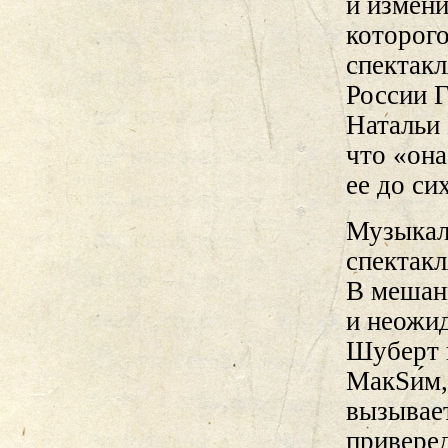
и измени
которог
спектакл
России Г
Натальи 
что «он
ее до си
Музыкаль
спектакл
В мешан
и неожи
Шуберт в
МакSи́м,
вызывает
привере