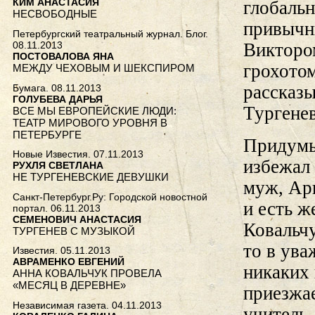
КИМ АНАСТАСИЯ
глобальн
НЕСВОБОДНЫЕ
привычн
Петербургский театральный журнал. Блог.
08.11.2013
Викторо
ПОСТОВАЛОВА ЯНА
грохотом
МЕЖДУ ЧЕХОВЫМ И ШЕКСПИРОМ
рассказ
Бумага. 08.11.2013
ГОЛУБЕВА ДАРЬЯ
Тургене
ВСЕ МЫ ЕВРОПЕЙСКИЕ ЛЮДИ:
ТЕАТР МИРОВОГО УРОВНЯ В
ПЕТЕРБУРГЕ
Придумы
Новые Известия. 07.11.2013
избежал
РУХЛЯ СВЕТЛАНА
НЕ ТУРГЕНЕВСКИЕ ДЕВУШКИ
муж, Ар
Санкт-Петербург.Ру: Городской новостной
и есть ж
портал. 06.11.2013
СЕМЕНОВИЧ АНАСТАСИЯ
Ковальчу
ТУРГЕНЕВ С МУЗЫКОЙ
то в ува
Известия. 05.11.2013
АВРАМЕНКО ЕВГЕНИЙ
никаких 
АННА КОВАЛЬЧУК ПРОВЕЛА
«МЕСЯЦ В ДЕРЕВНЕ»
приезжа
Независимая газета. 04.11.2013
учитель 