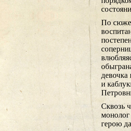
порядко
состоян
По сюже
воспитан
постепе
соперниц
влюбляяс
обыграна
девочка 
и каблук
Петровн
Сквозь ч
монолог 
герою да