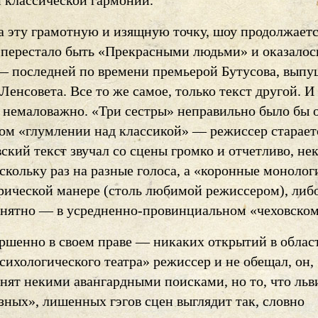
 классической гармонии.
а эту грамотную и изящную точку, шоу продолжаетс
 перестало быть «Прекрасными людьми» и оказалос
— последней по времени премьерой Бутусова, вып
 Ленсовета. Все то же самое, только текст другой. И 
, немаловажно. «Три сестры» неправильно было бы 
том «глумлении над классикой» — режиссер старает
ский текст звучал со сцены громко и отчетливо, не
скольку раз на разные голоса, а «коронные моноло
ерической манере (столь любимой режиссером), либ
анятно — в усредненно-провинциальном «чеховском
ершенно в своем праве — никаких открытий в облас
сихологического театра» режиссер и не обещал, он,
анят некими авангардными поисками, но то, что льв
зных», лишенных гэгов сцен выглядит так, словно