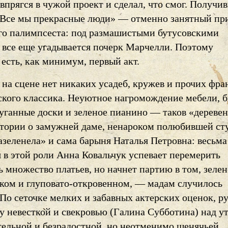
впрягся в чужой проект и сделал, что смог. Получи
«Все мы прекрасные люди» — отменно занятный пр
го палимпсеста: под размашистыми бутусовскими
 все еще угадывается почерк Марчелли. Поэтому
 есть, как минимум, первый акт.
 на сцене нет никаких усадеб, кружев и прочих фр
ского классика. Неуютное нагромождение мебели, 
руганные доски и зеленое пианино — таков «дереве
стории о замужней даме, ненароком полюбившей ст
азеленела» и сама барыня Наталья Петровна: весьма
 в этой роли Анна Ковальчук успевает перемерить
ь множество платьев, но начнет партию в том, зелен
ком и глуповато-откровенном, — мадам случилось
 По сеточке мелких и забавных актерских оценок, р
у невесткой и свекровью (Галина Субботина) над у
ательной и безрадостной, но неотменимо щенячьей