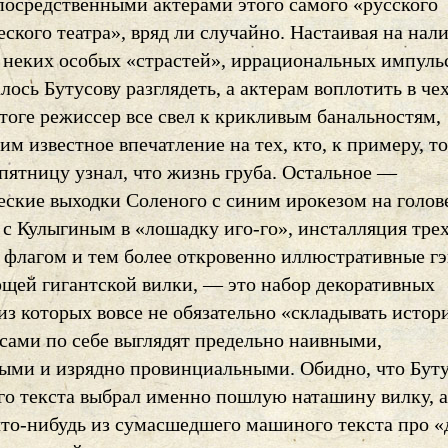
посредственными актерами этого самого «русского
ского театра», вряд ли случайно. Настаивая на нал
е неких особых «страстей», иррациональных импуль
лось Бутусову разглядеть, а актерам воплотить в че
итоге режиссер все свел к крикливым банальностям,
м известное впечатление на тех, кто, к примеру, т
пятницу узнал, что жизнь груба. Остальное —
еские выходки Соленого с синим ирокезом на голов
с Кулыгиным в «лошадку иго-го», инсталляция трех
 флагом и тем более откровенно иллюстративные гэ
ющей гигантской вилки, — это набор декоративных
 из которых вовсе не обязательно «складывать исто
 сами по себе выглядят предельно наивными,
ыми и изрядно провинциальными. Обидно, что Бут
го текста выбрал именно пошлую наташину вилку, а
что-нибудь из сумасшедшего машиного текста про «