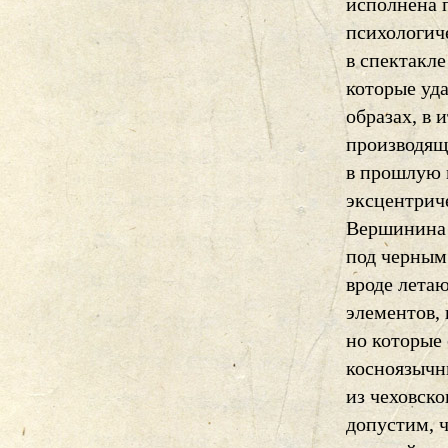
исполнена 
психологиче
в спектакл
которые уда
образах, в 
производящи
в прошлую 
эксцентрич
Вершинина 
под черным
вроде лета
элементов,
но которые
косноязычн
из чеховско
допустим, 