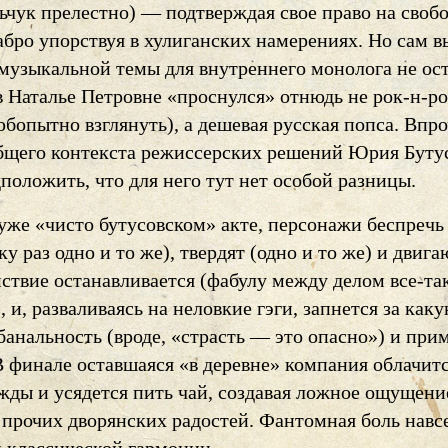
ьчук прелестно) — подтверждая свое право на своб
абро упорствуя в хулиганских намерениях. Но сам 
 музыкальной темы для внутреннего монолога не ос
в Наталье Петровне «проснулся» отнюдь не рок-н-р
бопытно взглянуть), а дешевая русская попса. Впро
общего контекста режиссерских решений Юрия Буту
оложить, что для него тут нет особой разницы.
 уже «чисто бутусовском» акте, персонажи беспречь
ку раз одно и то же), твердят (одно и то же) и двига
ствие останавливается (фабулу между делом все-та
, и, разваливаясь на неловкие гэги, запнется за как
анальность (вроде, «страсть — это опасно») и при
В финале оставшаяся «в деревне» компания облачит
жды и усядется пить чай, создавая ложное ощущени
 прочих дворянских радостей. Фантомная боль навс