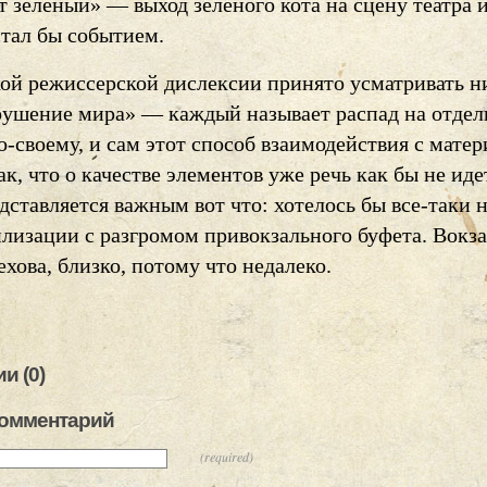
т зеленый» — выход зеленого кота на сцену театра
стал бы событием.
кой режиссерской дислексии принято усматривать н
рушение мира» — каждый называет распад на отде
-своему, и сам этот способ взаимодействия с мате
ак, что о качестве элементов уже речь как бы не иде
ставляется важным вот что: хотелось бы все-таки н
лизации с разгромом привокзального буфета. Вокза
ехова, близко, потому что недалеко.
и (0)
комментарий
(required)