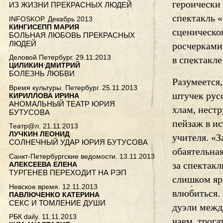
героически 
ИЗ ЖИЗНИ ПРЕКРАСНЫХ ЛЮДЕЙ
спектакль 
INFOSKOP. Декабрь 2013
КИНГИСЕПП МАРИЯ
сценическо
БОЛЬНАЯ ЛЮБОВЬ ПРЕКРАСНЫХ
ЛЮДЕЙ
росчерками
Деловой Петербург. 29.11.2013
в спектакле
ЦИЛИКИН ДМИТРИЙ
БОЛЕЗНЬ ЛЮБВИ
Разумеется,
Время культуры. Петербург. 25.11.2013
штучек рус
КИРИЛЛОВА ИРИНА
АНОМАЛЬНЫЙ ТЕАТР ЮРИЯ
хлам, нест
БУТУСОВА
пейзаж в и
Театр@л. 21.11.2013
ЛУЧКИН ЛЕОНИД
учителя. «З
СОЛНЕЧНЫЙ УДАР ЮРИЯ БУТУСОВА
обаятельная
Санкт-Петербургские ведомости. 13.11.2013
за спектакл
АЛЕКСЕЕВА ЕЛЕНА
ТУРГЕНЕВ ПЕРЕХОДИТ НА РЭП
слишком яр
Невское время. 12.11.2013
влюбиться.
ПАВЛЮЧЕНКО КАТЕРИНА
СЕКС И ТОМЛЕНИЕ ДУШИ
дуэли межд
РБК daily. 11.11.2013
чаем, трог