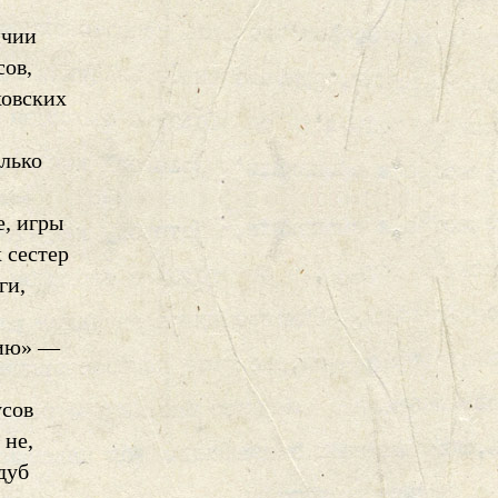
ичии
сов,
ховских
олько
е, игры
 сестер
ги,
рию» —
усов
 не,
дуб