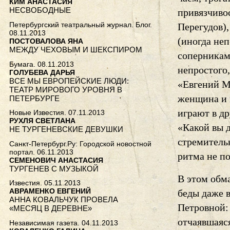
КИМ АНАСТАСИЯ
НЕСВОБОДНЫЕ
привязчиво
Петербургский театральный журнал. Блог.
Перегудов)
08.11.2013
(иногда не
ПОСТОВАЛОВА ЯНА
МЕЖДУ ЧЕХОВЫМ И ШЕКСПИРОМ
соперникам
Бумага. 08.11.2013
непростого
ГОЛУБЕВА ДАРЬЯ
ВСЕ МЫ ЕВРОПЕЙСКИЕ ЛЮДИ:
«Евгений М
ТЕАТР МИРОВОГО УРОВНЯ В
женщина и 
ПЕТЕРБУРГЕ
играют в др
Новые Известия. 07.11.2013
РУХЛЯ СВЕТЛАНА
«Какой вы 
НЕ ТУРГЕНЕВСКИЕ ДЕВУШКИ
стремитель
Санкт-Петербург.Ру: Городской новостной
портал. 06.11.2013
ритма не по
СЕМЕНОВИЧ АНАСТАСИЯ
ТУРГЕНЕВ С МУЗЫКОЙ
В этом обм
Известия. 05.11.2013
АВРАМЕНКО ЕВГЕНИЙ
беды даже 
АННА КОВАЛЬЧУК ПРОВЕЛА
Петровной: 
«МЕСЯЦ В ДЕРЕВНЕ»
отчаявшаяс
Независимая газета. 04.11.2013