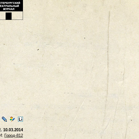
ontakte
LiveJournal
Мой
LiveInternet
Мир
. 10.03.2014
И:
Город-812