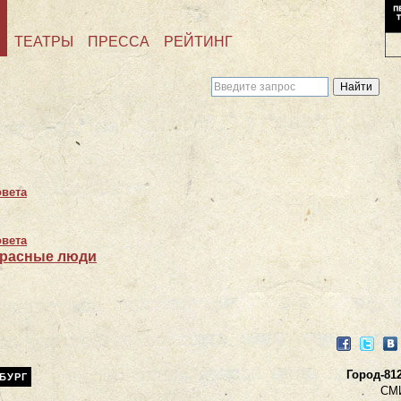
ТЕАТРЫ
ПРЕССА
РЕЙТИНГ
овета
овета
красные люди
Facebook
Twitter
VK
Город-812
БУРГ
СМ