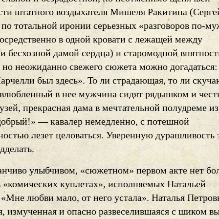
сти штатного воздыхателя Мишеля Ракитина (Серге
, по тотальной иронии серьезных «разговоров по-м
посредственно в одной кровати с лежащей между
и бесхозной дамой сердца) и старомодной внятност
, но неожиданно свежего сюжета можно догадаться:
арчелли был здесь». То ли страдающая, то ли скуч
влюбленный в нее мужчина сидят рядышком и чест
узей, прекрасная дама в мечтательной полудреме из
добрый!» — кавалер немедленно, с потешной
ностью лезет целоваться. Уверенную дурашливость 
дделать.
анчиво улыбчивом, «сюжетном» первом акте нет б
в «комических куплетах», исполняемых Натальей
«Мне любви мало, от него устала». Наталья Петров
я, измученная и опасно развеселившаяся с шиком вы