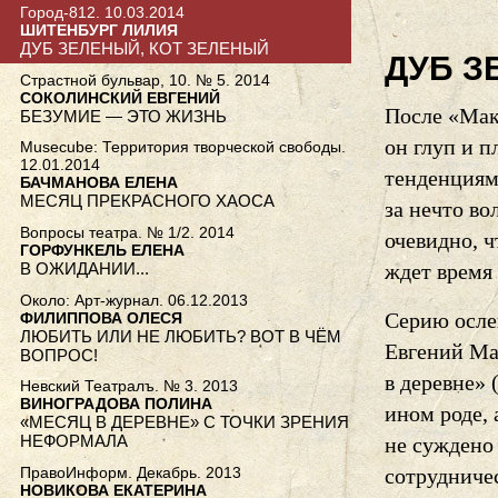
Город-812. 10.03.2014
ШИТЕНБУРГ ЛИЛИЯ
ДУБ ЗЕЛЕНЫЙ, КОТ ЗЕЛЕНЫЙ
ДУБ З
Страстной бульвар, 10. № 5. 2014
СОКОЛИНСКИЙ ЕВГЕНИЙ
После «Макб
БЕЗУМИЕ — ЭТО ЖИЗНЬ
он глуп и п
Musecube: Территория творческой свободы.
12.01.2014
тенденциям
БАЧМАНОВА ЕЛЕНА
МЕСЯЦ ПРЕКРАСНОГО ХАОСА
за нечто во
Вопросы театра. № 1/2. 2014
очевидно, 
ГОРФУНКЕЛЬ ЕЛЕНА
В ОЖИДАНИИ...
ждет время
Около: Арт-журнал. 06.12.2013
Серию осле
ФИЛИППОВА ОЛЕСЯ
ЛЮБИТЬ ИЛИ НЕ ЛЮБИТЬ? ВОТ В ЧЁМ
Евгений Ма
ВОПРОС!
в деревне» 
Невский Театралъ. № 3. 2013
ВИНОГРАДОВА ПОЛИНА
ином роде, 
«МЕСЯЦ В ДЕРЕВНЕ» С ТОЧКИ ЗРЕНИЯ
НЕФОРМАЛА
не суждено
ПравоИнформ. Декабрь. 2013
сотрудничес
НОВИКОВА ЕКАТЕРИНА