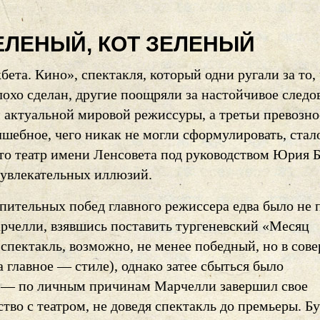
ЕЛЕНЫЙ, КОТ ЗЕЛЕНЫЙ
ета. Кино», спектакля, который одни ругали за то,
лохо сделан, другие поощряли за настойчивое следо
 актуальной мировой режиссуры, а третьи превозн
лшебное, чего никак не могли сформулировать, стал
что театр имени Ленсовета под руководством Юрия 
 увлекательных иллюзий.
пительных побед главного режиссера едва было не 
рчелли, взявшись поставить тургеневский «Месяц
(спектакль, возможно, не менее победный, но в сов
а главное — стиле), однако затее сбыться было
 — по личным причинам Марчелли завершил свое
тво с театром, не доведя спектакль до премьеры. Б