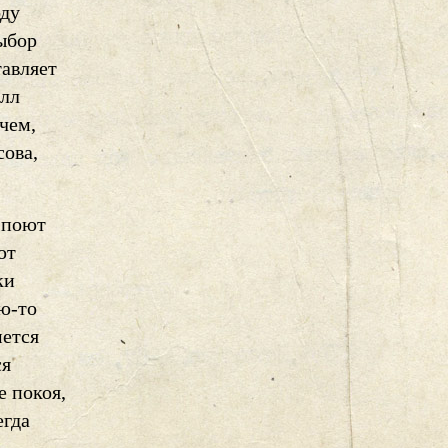
оду
выбор
тавляет
олл
чем,
сова,
 поют
ют
ки
ую-то
мется
ся
е покоя,
егда