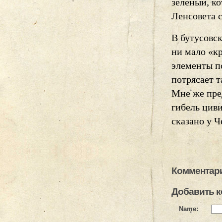
зеленый, ко
Ленсовета 
В бутусовс
ни мало «к
элементы по
потрясает т
Мне же пред
гибель циви
сказано у Ч
Комментари
Добавить 
Name: