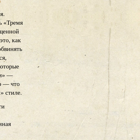
я.
ь «Тремя
ущенной
это, как
обвинять
ся,
которые
ги» —
о — что
» стиле.
ти
иная