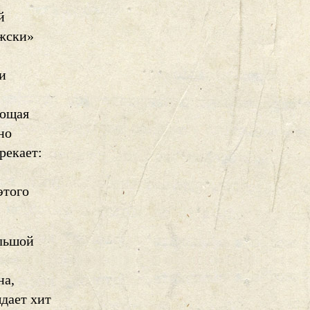
й
ужски»
и
ающая
но
рекает:
этого
ольшой
на,
дает хит