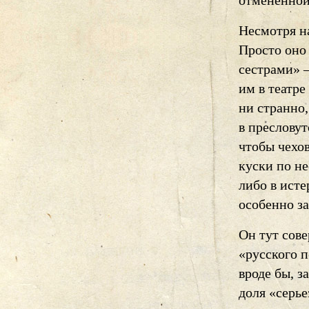
отмененной
Несмотря н
Просто оно
сестрами» 
им в театре
ни странно
в преслову
чтобы чехов
куски по не
либо в ист
особенно з
Он тут сов
«русского п
вроде бы, з
доля «серье