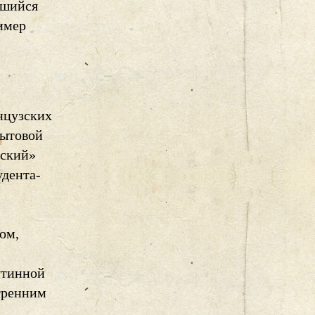
вшийся
имер
анцузских
бытовой
нский»
удента-
ом,
утинной
тренним