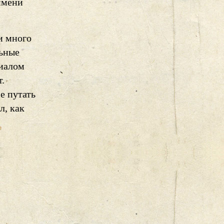
 имени
и много
льные
риалом
т.
е путать
л, как