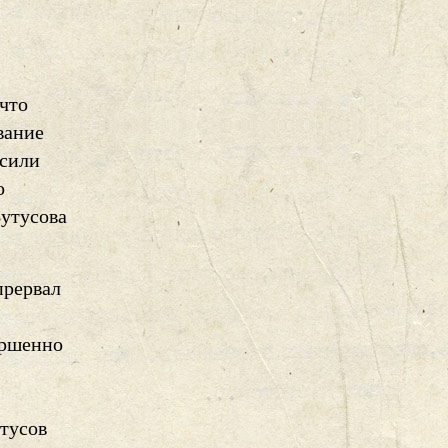
 что
вание
осили
о
Бутусова
прервал
ершенно
утусов