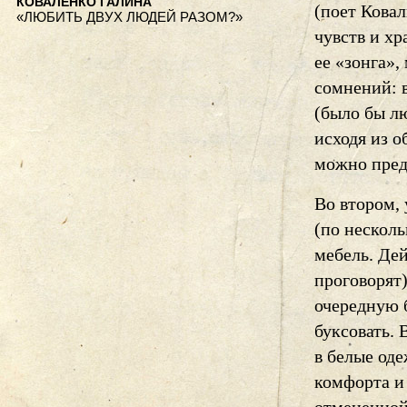
КОВАЛЕНКО ГАЛИНА
(поет Ковал
«ЛЮБИТЬ ДВУХ ЛЮДЕЙ РАЗОМ?»
чувств и хр
ее «зонга»,
сомнений: 
(было бы лю
исходя из 
можно предп
Во втором,
(по несколь
мебель. Дей
проговорят)
очередную б
буксовать. 
в белые оде
комфорта и