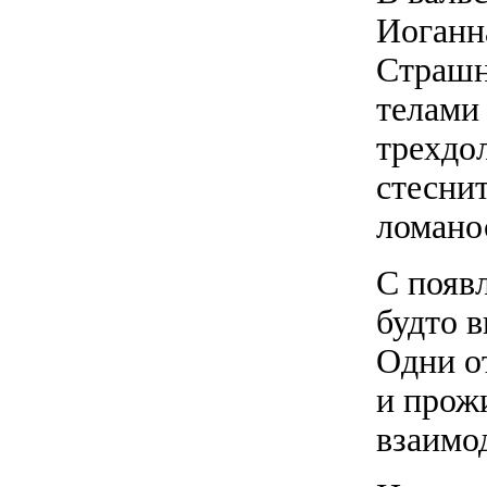
Иоганн
Страшн
телами 
трехдо
стесни
ломано
С появ
будто 
Одни о
и прожи
взаимо