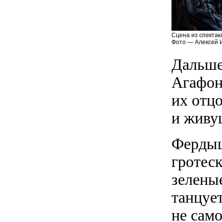
Сцена из спектак
Фото — Алексей 
Дальше
Агафон
их отц
и живу
Фердыщ
гротес
зелены
танцует
не само