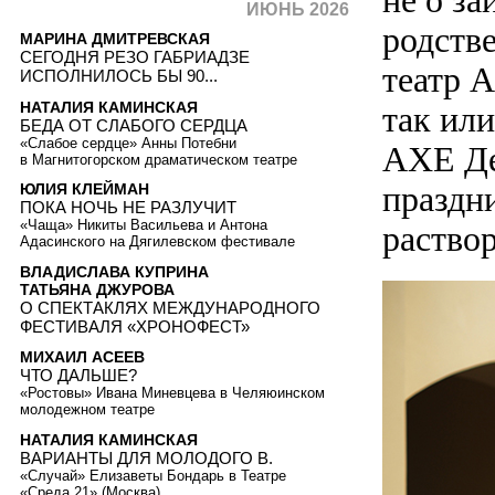
не о за
ИЮНЬ 2026
родств
МАРИНА ДМИТРЕВСКАЯ
СЕГОДНЯ РЕЗО ГАБРИАДЗЕ
театр 
ИСПОЛНИЛОСЬ БЫ 90...
НАТАЛИЯ КАМИНСКАЯ
так или
БЕДА ОТ СЛАБОГО СЕРДЦА
«Слабое сердце» Анны Потебни
АХЕ Де
в Магнитогорском драматическом театре
праздн
ЮЛИЯ КЛЕЙМАН
ПОКА НОЧЬ НЕ РАЗЛУЧИТ
«Чаща» Никиты Васильева и Антона
раствор
Адасинского на Дягилевском фестивале
ВЛАДИСЛАВА КУПРИНА
ТАТЬЯНА ДЖУРОВА
О СПЕКТАКЛЯХ МЕЖДУНАРОДНОГО
ФЕСТИВАЛЯ «ХРОНОФЕСТ»
МИХАИЛ АСЕЕВ
ЧТО ДАЛЬШЕ?
«Ростовы» Ивана Миневцева в Челяюинском
молодежном театре
НАТАЛИЯ КАМИНСКАЯ
ВАРИАНТЫ ДЛЯ МОЛОДОГО В.
«Случай» Елизаветы Бондарь в Театре
«Среда 21» (Москва)