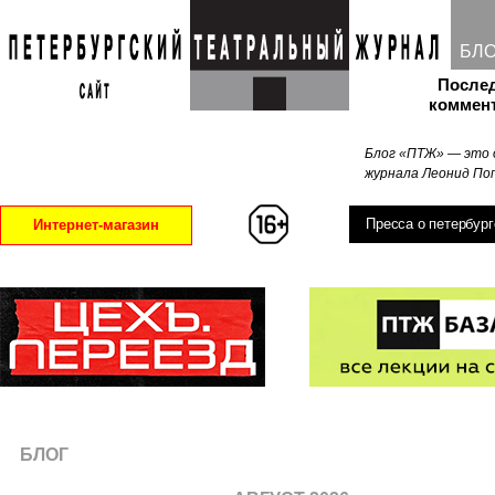
БЛ
После
коммен
Блог «ПТЖ» — это 
журнала Леонид Поп
Пресса о петербург
Интернет-магазин
БЛОГ