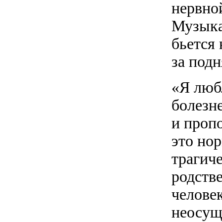
нервно
Музыка
бьется 
за под
«Я люб
болезн
и пропо
это но
трагич
родств
человек
неосущ