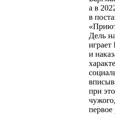
а в 202
в пост
«Приют
Дель на
играет
и нака
характ
социал
вписыв
при это
чужого,
первое