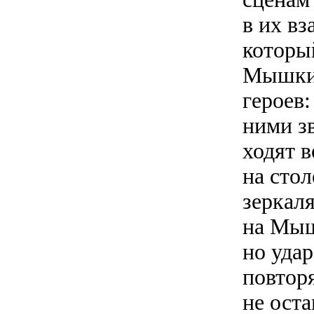
в их вз
который
Мышкин
героев:
ними зв
ходят в
на сто
зеркал
на Мыш
но уда
повтор
не ост