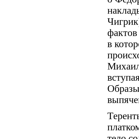
наклад
Чигрик)
фактов 
в котор
происхо
Михаил
вступа
Образы
выпяче
Терент
платком
тело со