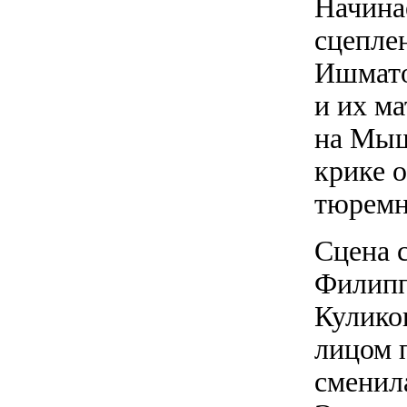
Начинае
сцепле
Ишмато
и их ма
на Мыш
крике о
тюремн
Сцена с
Филипп
Куликов
лицом 
сменил