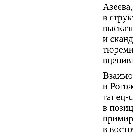
Азеева
в струк
высказ
и скан
тюремн
вцепив
Взаимо
и Рого
танец-
в позиц
примири
в восто