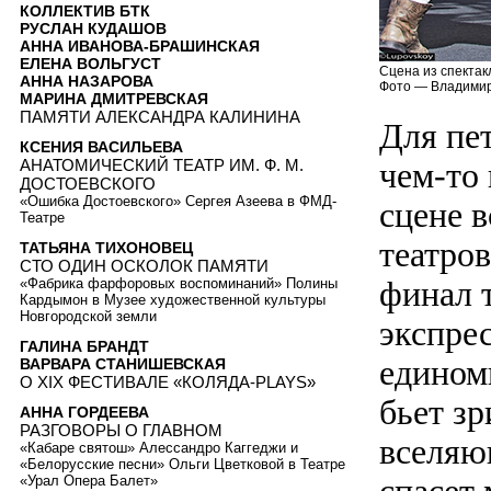
КОЛЛЕКТИВ БТК
РУСЛАН КУДАШОВ
АННА ИВАНОВА-БРАШИНСКАЯ
ЕЛЕНА ВОЛЬГУСТ
Сцена из спектак
АННА НАЗАРОВА
Фото — Владимир
МАРИНА ДМИТРЕВСКАЯ
ПАМЯТИ АЛЕКСАНДРА КАЛИНИНА
Для пе
КСЕНИЯ ВАСИЛЬЕВА
чем-то 
АНАТОМИЧЕСКИЙ ТЕАТР ИМ. Ф. М.
ДОСТОЕВСКОГО
«Ошибка Достоевского» Сергея Азеева в ФМД-
сцене 
Театре
театров
ТАТЬЯНА ТИХОНОВЕЦ
СТО ОДИН ОСКОЛОК ПАМЯТИ
финал 
«Фабрика фарфоровых воспоминаний» Полины
Кардымон в Музее художественной культуры
Новгородской земли
экспре
ГАЛИНА БРАНДТ
едином
ВАРВАРА СТАНИШЕВСКАЯ
О XIX ФЕСТИВАЛЕ «КОЛЯДА-PLAYS»
бьет зр
АННА ГОРДЕЕВА
РАЗГОВОРЫ О ГЛАВНОМ
вселяю
«Кабаре святош» Алессандро Каггеджи и
«Белорусские песни» Ольги Цветковой в Театре
«Урал Опера Балет»