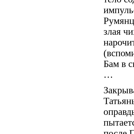
импуль
Румянц
злая ч
нарочи
(вспом
Бам в с
…
Закрыв
Татьян
оправды
пытает
после 