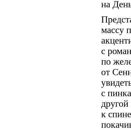
на Ден
Предст
массу п
акцент
с роман
по желе
от Сен
увидет
с пинк
другой
к спин
покачи