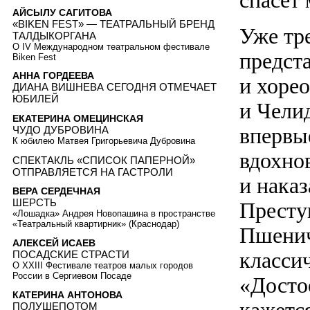
спасет 
АЙСЫЛУ САГИТОВА
«BIKEN FEST» — ТЕАТРАЛЬНЫЙ БРЕНД
Уже тр
ТАЛДЫКОРГАНА
О IV Международном театральном фестивале
предст
Biken Fest
АННА ГОРДЕЕВА
и хоре
ДИАНА ВИШНЕВА СЕГОДНЯ ОТМЕЧАЕТ
ЮБИЛЕЙ
и Чели
ЕКАТЕРИНА ОМЕЦИНСКАЯ
впервы
ЧУДО ДУБРОВИНА
К юбилею Матвея Григорьевича Дубровина
вдохно
СПЕКТАКЛЬ «СПИСОК ПАПЕРНОЙ»
ОТПРАВЛЯЕТСЯ НА ГАСТРОЛИ
и нака
ВЕРА СЕРДЕЧНАЯ
ШЕРСТЬ
Престу
«Лошадка» Андрея Новопашина в пространстве
«Театральный квартирник» (Краснодар)
Пшенич
АЛЕКСЕЙ ИСАЕВ
класси
ПОСАДСКИЕ СТРАСТИ
О XXIII Фестивале театров малых городов
России в Сергиевом Посаде
«Достое
КАТЕРИНА АНТОНОВА
ПОЛУШЕПОТОМ