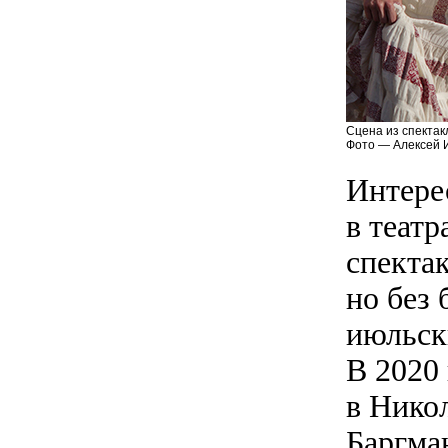
Сцена из спектак
Фото — Алексей 
Интере
в теат
спекта
но без
июльски
В 2020
в Нико
Баргма