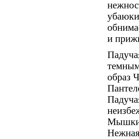
нежнос
убаюки
обнимае
и приж
Падуча
темным
образ 
Пантел
Падуча
неизбе
Мышкин
Нежная