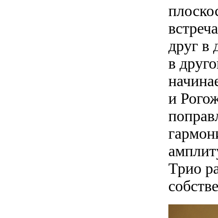
плоскос
встреча
друг в 
в друго
начина
и Рого
поправ
гармон
амплит
Трио р
собств