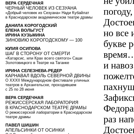
не уби
ВЕРА СЕРДЕЧНАЯ
ЧЕРНЫЙ ЧЕЛОВЕК ИЗ СЕЗУАНА
погоду
«Добрый человек из Сезуана» Нади Кубайлат
в Краснодарском академическом театре драмы
Достоев
ДАНИЛА КОРОГОДСКИЙ
но все
ЕЛЕНА ВОЛЬГУСТ
ИРИНА КУЗЬМИНА
ЗИНОВИЮ КОРОГОДСКОМУ — 100
букве 
ЮЛИЯ ОСИПОВА
время…
ШАГ В СТОРОНУ ОТ СМЕРТИ
«Катарсис, или Крах всего святого» Саши
и наво
Золотовицкого в Театре на Таганке
ИРИНА СЕЛЕЗНЕВА-РЕДЕР
пожелте
КАРНАВАЛ ВДОЛЬ СЕВЕРНОЙ ДВИНЫ
О XXXII Международном фестивале уличных
пахнущ
театров в Архангельске, проходившем
с 25 по 28 июня
Зафикс
ВЕРА СЕРДЕЧНАЯ
РЕЖИССЕРСКАЯ ЛАБОРАТОРИЯ
Федора
В КРАСНОДАРСКОМ ТЕАТРЕ ДРАМЫ
О режиссерской лаборатории в Краснодарском
раз нап
театре драмы
ПАВЕЛ ШИШИН
Достое
АПЕЛЬСИНКИ ОТ ОСИНКИ