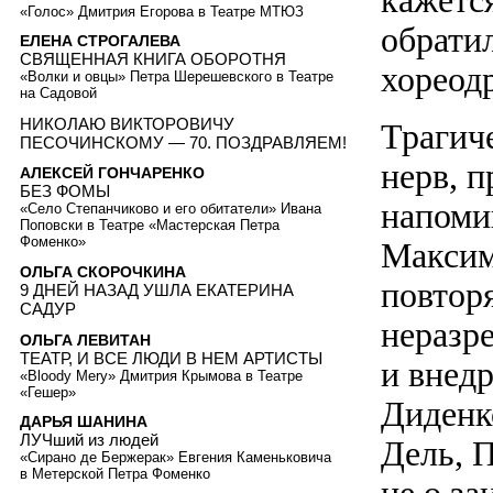
кажетс
«Голос» Дмитрия Егорова в Театре МТЮЗ
обрати
ЕЛЕНА СТРОГАЛЕВА
СВЯЩЕННАЯ КНИГА ОБОРОТНЯ
хореод
«Волки и овцы» Петра Шерешевского в Театре
на Садовой
НИКОЛАЮ ВИКТОРОВИЧУ
Трагич
ПЕСОЧИНСКОМУ — 70. ПОЗДРАВЛЯЕМ!
нерв, 
АЛЕКСЕЙ ГОНЧАРЕНКО
БЕЗ ФОМЫ
напоми
«Село Степанчиково и его обитатели» Ивана
Поповски в Театре «Мастерская Петра
Фоменко»
Максим
ОЛЬГА СКОРОЧКИНА
повтор
9 ДНЕЙ НАЗАД УШЛА ЕКАТЕРИНА
САДУР
неразр
ОЛЬГА ЛЕВИТАН
ТЕАТР, И ВСЕ ЛЮДИ В НЕМ АРТИСТЫ
и внедр
«Bloody Mery» Дмитрия Крымова в Театре
«Гешер»
Диденк
ДАРЬЯ ШАНИНА
ЛУЧший из людей
Дель, 
«Сирано де Бержерак» Евгения Каменьковича
в Метерской Петра Фоменко