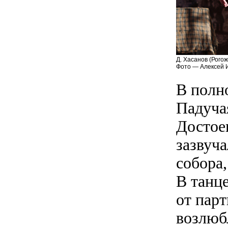
Д. Хасанов (Рого
Фото — Алексей 
В полн
Падуча
Достое
зазвуч
собора
В танц
от парт
возлюб