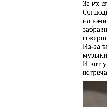
За их 
Он под
напоми
забрав
соверш
Из-за 
музыки 
И вот 
встреч