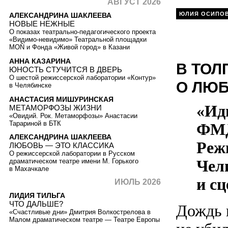
АВГУСТ 2026
ЮЛИЯ ОСИПО
АЛЕКСАНДРИНА ШАКЛЕЕВА
НОВЫЕ НЕЖНЫЕ
О показах театрально-педагогического проекта
«Видимо-невидимо» Театральной площадки
MOŇ и Фонда «Живой город» в Казани
АННА КАЗАРИНА
В ТОЛ
ЮНОСТЬ СТУЧИТСЯ В ДВЕРЬ
О шестой режиссерской лаборатории «Контур»
О ЛЮ
в Челябинске
АНАСТАСИЯ МИШУРИНСКАЯ
«Ид
МЕТАМОРФОЗЫ ЖИЗНИ
«Овидий. Рок. Метаморфозы» Анастасии
Тарариной в БТК
ФМД
АЛЕКСАНДРИНА ШАКЛЕЕВА
Реж
ЛЮБОВЬ — ЭТО КЛАССИКА
О режиссерской лаборатории в Русском
Чел
драматическом театре имени М. Горького
в Махачкале
и с
ИЮЛЬ 2026
ЛИДИЯ ТИЛЬГА
ЧТО ДАЛЬШЕ?
Дождь 
«Счастливые дни» Дмитрия Волкострелова в
Малом драматическом театре — Театре Европы