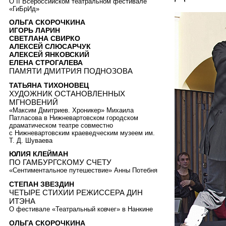
О II Всероссийском театральном фестивале
«ГиБрИд»
ОЛЬГА СКОРОЧКИНА
ИГОРЬ ЛАРИН
СВЕТЛАНА СВИРКО
АЛЕКСЕЙ СЛЮСАРЧУК
АЛЕКСЕЙ ЯНКОВСКИЙ
ЕЛЕНА СТРОГАЛЕВА
ПАМЯТИ ДМИТРИЯ ПОДНОЗОВА
ТАТЬЯНА ТИХОНОВЕЦ
ХУДОЖНИК ОСТАНОВЛЕННЫХ
МГНОВЕНИЙ
«Максим Дмитриев. Хроникер» Михаила
Патласова в Нижневартовском городском
драматическом театре совместно
с Нижневартовским краеведческим музеем им.
Т. Д. Шуваева
ЮЛИЯ КЛЕЙМАН
ПО ГАМБУРГСКОМУ СЧЕТУ
«Сентиментальное путешествие» Анны Потебня
СТЕПАН ЗВЕЗДИН
ЧЕТЫРЕ СТИХИИ РЕЖИССЕРА ДИН
ИТЭНА
О фестивале «Театральный ковчег» в Нанкине
ОЛЬГА СКОРОЧКИНА