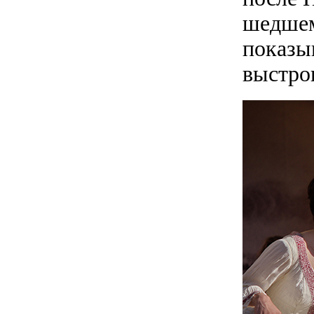
шедшем
показыв
выстро