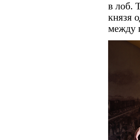
в лоб. 
князя 
между 