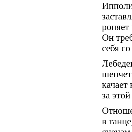
Ипполи
заставл
роняет 
Он треб
себя со
Лебеде
шепчет
качает 
за этой
Отноше
в танц
сценам 