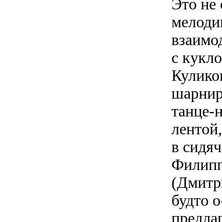
Это не 
мелоди
взаимо
с кукл
Кулико
шарнир
танце-
лентой
в сидя
Филипп
(Дмитр
будто 
предлаг