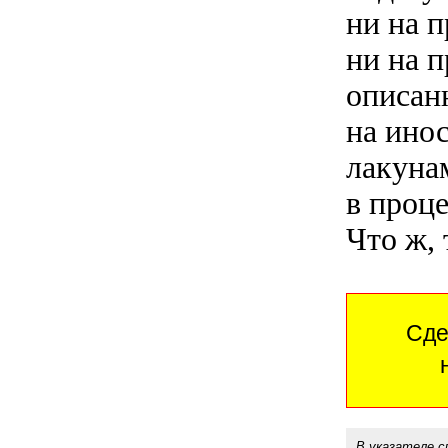
ни на 
ни на 
описан
на ино
лакуна
в проц
Что ж,
Сде
В указателе с