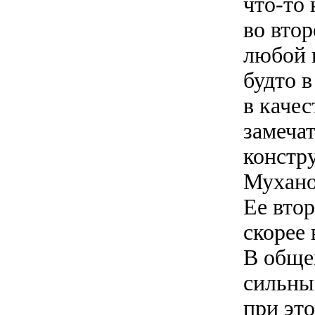
что-то 
во вто
любой 
будто в
в каче
замеча
констр
Мухано
Ее вто
скорее 
В обще
сильны
при эт