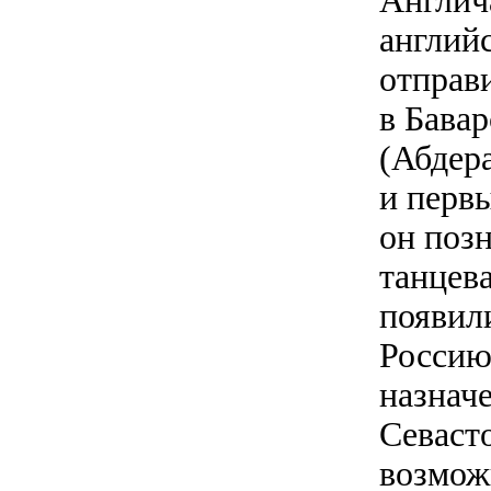
Англич
английс
отправ
в Бавар
(Абдер
и перв
он поз
танцева
появили
Россию
назнач
Севасто
возмож