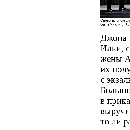
Сцена из спектак
Фото Михаила Вил
Джона 
Ильи, с
жены А
их пол
с экза
Большо
в прика
выручит
то ли р