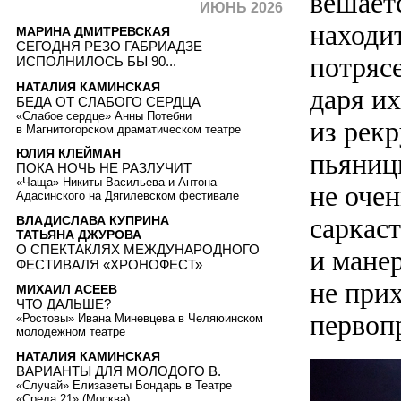
вешаетс
ИЮНЬ 2026
находи
МАРИНА ДМИТРЕВСКАЯ
СЕГОДНЯ РЕЗО ГАБРИАДЗЕ
потряс
ИСПОЛНИЛОСЬ БЫ 90...
НАТАЛИЯ КАМИНСКАЯ
даря и
БЕДА ОТ СЛАБОГО СЕРДЦА
«Слабое сердце» Анны Потебни
из рекр
в Магнитогорском драматическом театре
ЮЛИЯ КЛЕЙМАН
пьяниц
ПОКА НОЧЬ НЕ РАЗЛУЧИТ
«Чаща» Никиты Васильева и Антона
не оче
Адасинского на Дягилевском фестивале
саркас
ВЛАДИСЛАВА КУПРИНА
ТАТЬЯНА ДЖУРОВА
О СПЕКТАКЛЯХ МЕЖДУНАРОДНОГО
и мане
ФЕСТИВАЛЯ «ХРОНОФЕСТ»
не при
МИХАИЛ АСЕЕВ
ЧТО ДАЛЬШЕ?
первоп
«Ростовы» Ивана Миневцева в Челяюинском
молодежном театре
НАТАЛИЯ КАМИНСКАЯ
ВАРИАНТЫ ДЛЯ МОЛОДОГО В.
«Случай» Елизаветы Бондарь в Театре
«Среда 21» (Москва)