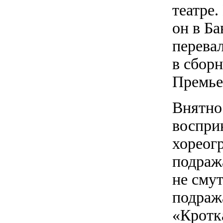
театре
он в Ба
перева
в сборн
Премье
Внятно
восприн
хореог
подраж
не сму
подража
«Кротк