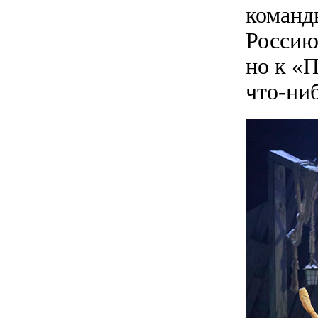
команд
Россию
но к «
что-ниб