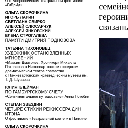
О II Всероссийском театральном фестивале
семейно
«ГиБрИд»
ОЛЬГА СКОРОЧКИНА
героин
ИГОРЬ ЛАРИН
СВЕТЛАНА СВИРКО
связан
АЛЕКСЕЙ СЛЮСАРЧУК
АЛЕКСЕЙ ЯНКОВСКИЙ
ЕЛЕНА СТРОГАЛЕВА
ПАМЯТИ ДМИТРИЯ ПОДНОЗОВА
ТАТЬЯНА ТИХОНОВЕЦ
ХУДОЖНИК ОСТАНОВЛЕННЫХ
МГНОВЕНИЙ
«Максим Дмитриев. Хроникер» Михаила
Патласова в Нижневартовском городском
драматическом театре совместно
с Нижневартовским краеведческим музеем им.
Т. Д. Шуваева
ЮЛИЯ КЛЕЙМАН
ПО ГАМБУРГСКОМУ СЧЕТУ
«Сентиментальное путешествие» Анны Потебня
СТЕПАН ЗВЕЗДИН
ЧЕТЫРЕ СТИХИИ РЕЖИССЕРА ДИН
ИТЭНА
О фестивале «Театральный ковчег» в Нанкине
ОЛЬГА СКОРОЧКИНА