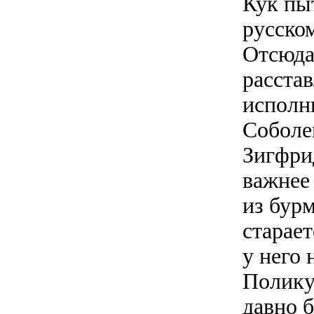
Кук пы
русско
Отсюда
расста
исполн
Соболе
Зигфрид
важнее
из бур
старае
у него 
Полику
давно 