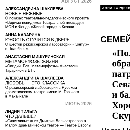
АВГУСТ 2026
АННА ГОРДЕЕ
АЛЕКСАНДРИНА ШАКЛЕЕВА
НОВЫЕ НЕЖНЫЕ
О показах театрально-педагогического проекта
«Видимо-невидимо» Театральной площадки
MOŇ и Фонда «Живой город» в Казани
АННА КАЗАРИНА
СЕМЕ
ЮНОСТЬ СТУЧИТСЯ В ДВЕРЬ
О шестой режиссерской лаборатории «Контур»
в Челябинске
«По
АНАСТАСИЯ МИШУРИНСКАЯ
обра
МЕТАМОРФОЗЫ ЖИЗНИ
«Овидий. Рок. Метаморфозы» Анастасии
Тарариной в БТК
пат
АЛЕКСАНДРИНА ШАКЛЕЕВА
Сев
ЛЮБОВЬ — ЭТО КЛАССИКА
О режиссерской лаборатории в Русском
и ба
драматическом театре имени М. Горького
в Махачкале
Хор
ИЮЛЬ 2026
ЛИДИЯ ТИЛЬГА
Ску
ЧТО ДАЛЬШЕ?
«Счастливые дни» Дмитрия Волкострелова в
Малом драматическом театре — Театре Европы