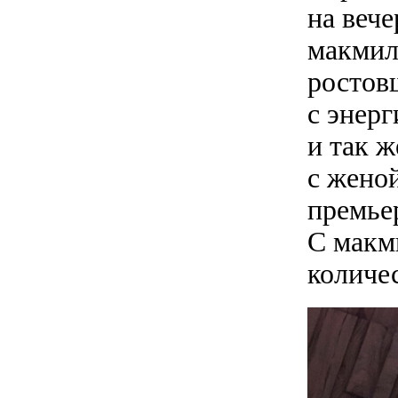
на веч
макмил
ростов
с энер
и так ж
с жено
премье
С макм
количе