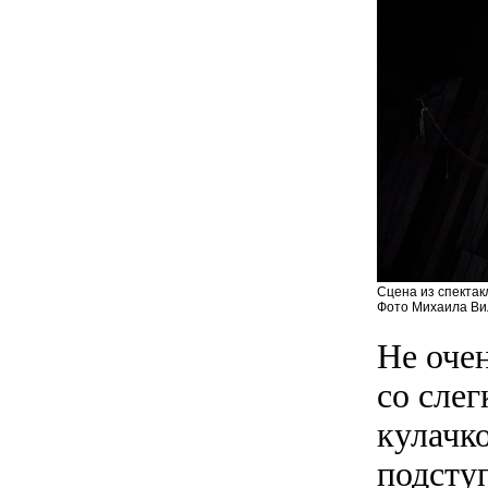
Сцена из спектак
Фото Михаила Вил
Не оче
со слег
кулачк
подсту