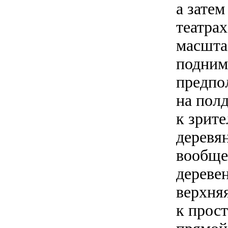
а зате
театра
масшта
поднима
предпол
на полд
к зрит
деревян
вообще
дереве
верхняя
к прос