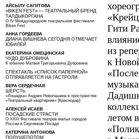
хореог
АЙСЫЛУ САГИТОВА
«BIKEN FEST» — ТЕАТРАЛЬНЫЙ БРЕНД
«Крейц
ТАЛДЫКОРГАНА
О IV Международном театральном фестивале
Гити Р
Biken Fest
АННА ГОРДЕЕВА
влияни
ДИАНА ВИШНЕВА СЕГОДНЯ ОТМЕЧАЕТ
ЮБИЛЕЙ
из реп
ЕКАТЕРИНА ОМЕЦИНСКАЯ
ЧУДО ДУБРОВИНА
к Ново
К юбилею Матвея Григорьевича Дубровина
«После
СПЕКТАКЛЬ «СПИСОК ПАПЕРНОЙ»
ОТПРАВЛЯЕТСЯ НА ГАСТРОЛИ
музыка
ВЕРА СЕРДЕЧНАЯ
ШЕРСТЬ
Дадишк
«Лошадка» Андрея Новопашина в пространстве
«Театральный квартирник» (Краснодар)
коллек
АЛЕКСЕЙ ИСАЕВ
ПОСАДСКИЕ СТРАСТИ
летом 
О XXIII Фестивале театров малых городов
России в Сергиевом Посаде
«Полик
КАТЕРИНА АНТОНОВА
ПОЛУШЕПОТОМ