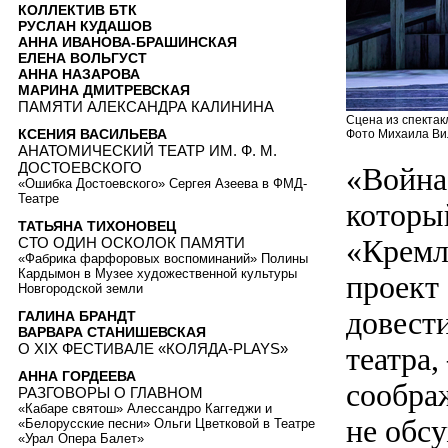
КОЛЛЕКТИВ БТК
РУСЛАН КУДАШОВ
АННА ИВАНОВА-БРАШИНСКАЯ
ЕЛЕНА ВОЛЬГУСТ
АННА НАЗАРОВА
МАРИНА ДМИТРЕВСКАЯ
ПАМЯТИ АЛЕКСАНДРА КАЛИНИНА
Сцена из спектак
КСЕНИЯ ВАСИЛЬЕВА
Фото Михаила Вил
АНАТОМИЧЕСКИЙ ТЕАТР ИМ. Ф. М.
ДОСТОЕВСКОГО
«Война
«Ошибка Достоевского» Сергея Азеева в ФМД-
Театре
который
ТАТЬЯНА ТИХОНОВЕЦ
«Кремл
СТО ОДИН ОСКОЛОК ПАМЯТИ
«Фабрика фарфоровых воспоминаний» Полины
Кардымон в Музее художественной культуры
проект 
Новгородской земли
довест
ГАЛИНА БРАНДТ
ВАРВАРА СТАНИШЕВСКАЯ
О XIX ФЕСТИВАЛЕ «КОЛЯДА-PLAYS»
театра
АННА ГОРДЕЕВА
сообра
РАЗГОВОРЫ О ГЛАВНОМ
«Кабаре святош» Алессандро Каггеджи и
не обс
«Белорусские песни» Ольги Цветковой в Театре
«Урал Опера Балет»