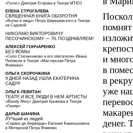
в Мари
«Голос» Дмитрия Егорова в Театре МТЮЗ
ЕЛЕНА СТРОГАЛЕВА
Поскол
СВЯЩЕННАЯ КНИГА ОБОРОТНЯ
«Волки и овцы» Петра Шерешевского в Театре
помнят
на Садовой
НИКОЛАЮ ВИКТОРОВИЧУ
изложи
ПЕСОЧИНСКОМУ — 70. ПОЗДРАВЛЯЕМ!
крепос
АЛЕКСЕЙ ГОНЧАРЕНКО
БЕЗ ФОМЫ
и мног
«Село Степанчиково и его обитатели» Ивана
Поповски в Театре «Мастерская Петра
Фоменко»
в помес
ОЛЬГА СКОРОЧКИНА
в рекру
9 ДНЕЙ НАЗАД УШЛА ЕКАТЕРИНА
САДУР
уже на
ОЛЬГА ЛЕВИТАН
ТЕАТР, И ВСЕ ЛЮДИ В НЕМ АРТИСТЫ
перево
«Bloody Mery» Дмитрия Крымова в Театре
«Гешер»
макаре
ДАРЬЯ ШАНИНА
ЛУЧший из людей
денег. 
«Сирано де Бержерак» Евгения Каменьковича
в Метерской Петра Фоменко