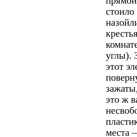
прямой 
стоило
назойл
крестья
комнат
углы). 
этот э
поверну
зажаты,
это ж в
несвоб
пластик
места 