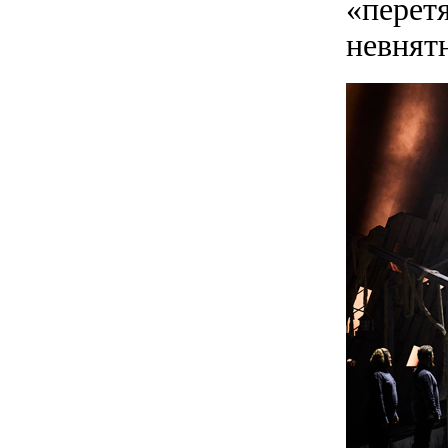
«перетя
невнят