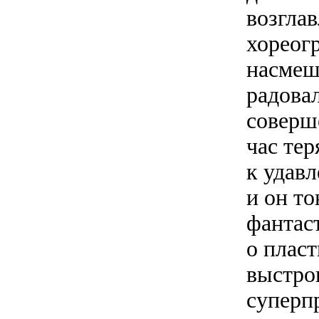
возгла
хореогр
насмешл
радова
соверш
час те
к удавл
и он то
фантас
о пласт
выстро
суперп