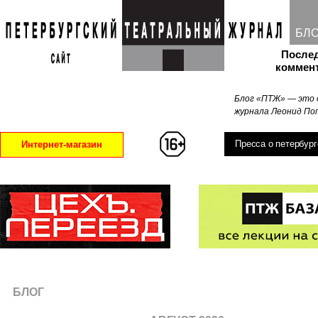
БЛ
После
коммен
Блог «ПТЖ» — это 
журнала Леонид Поп
Пресса о петербург
Интернет-магазин
БЛОГ