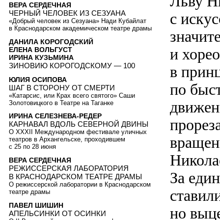
Льву Н
ВЕРА СЕРДЕЧНАЯ
ЧЕРНЫЙ ЧЕЛОВЕК ИЗ СЕЗУАНА
с искус
«Добрый человек из Сезуана» Нади Кубайлат
в Краснодарском академическом театре драмы
значит
ДАНИЛА КОРОГОДСКИЙ
и хоре
ЕЛЕНА ВОЛЬГУСТ
ИРИНА КУЗЬМИНА
ЗИНОВИЮ КОРОГОДСКОМУ — 100
в прин
ЮЛИЯ ОСИПОВА
по быс
ШАГ В СТОРОНУ ОТ СМЕРТИ
«Катарсис, или Крах всего святого» Саши
движен
Золотовицкого в Театре на Таганке
ИРИНА СЕЛЕЗНЕВА-РЕДЕР
прорез
КАРНАВАЛ ВДОЛЬ СЕВЕРНОЙ ДВИНЫ
О XXXII Международном фестивале уличных
вращен
театров в Архангельске, проходившем
с 25 по 28 июня
Никола
ВЕРА СЕРДЕЧНАЯ
РЕЖИССЕРСКАЯ ЛАБОРАТОРИЯ
За еди
В КРАСНОДАРСКОМ ТЕАТРЕ ДРАМЫ
О режиссерской лаборатории в Краснодарском
ставили
театре драмы
ПАВЕЛ ШИШИН
но выц
АПЕЛЬСИНКИ ОТ ОСИНКИ