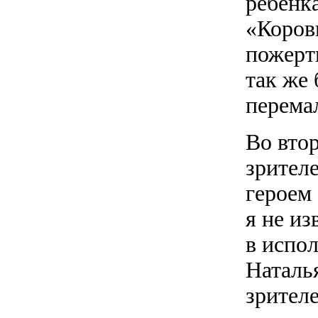
ребенка
«Коров
пожерт
так же
перема
Во вто
зрител
героем 
я не и
в испо
Наталь
зрителе