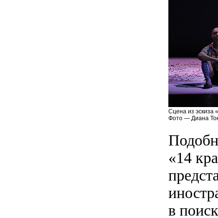
Сцена из эскиза 
Фото — Диана То
Подобн
«14 кр
предст
иностр
в поис