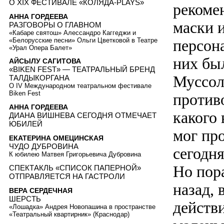
О XIX ФЕСТИВАЛЕ «КОЛЯДА-PLAYS»
рекоме
АННА ГОРДЕЕВА
маски и
РАЗГОВОРЫ О ГЛАВНОМ
«Кабаре святош» Алессандро Каггеджи и
«Белорусские песни» Ольги Цветковой в Театре
персон
«Урал Опера Балет»
них бы
АЙСЫЛУ САГИТОВА
«BIKEN FEST» — ТЕАТРАЛЬНЫЙ БРЕНД
Муссол
ТАЛДЫКОРГАНА
О IV Международном театральном фестивале
Biken Fest
противо
АННА ГОРДЕЕВА
какого 
ДИАНА ВИШНЕВА СЕГОДНЯ ОТМЕЧАЕТ
ЮБИЛЕЙ
мог пр
ЕКАТЕРИНА ОМЕЦИНСКАЯ
ЧУДО ДУБРОВИНА
сегодня
К юбилею Матвея Григорьевича Дубровина
Но пора
СПЕКТАКЛЬ «СПИСОК ПАПЕРНОЙ»
ОТПРАВЛЯЕТСЯ НА ГАСТРОЛИ
назад, 
ВЕРА СЕРДЕЧНАЯ
ШЕРСТЬ
действ
«Лошадка» Андрея Новопашина в пространстве
«Театральный квартирник» (Краснодар)