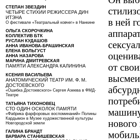
СТЕПАН ЗВЕЗДИН
стилиз
ЧЕТЫРЕ СТИХИИ РЕЖИССЕРА ДИН
ИТЭНА
в ней г
О фестивале «Театральный ковчег» в Нанкине
аппара
ОЛЬГА СКОРОЧКИНА
КОЛЛЕКТИВ БТК
РУСЛАН КУДАШОВ
сексуал
АННА ИВАНОВА-БРАШИНСКАЯ
ЕЛЕНА ВОЛЬГУСТ
оценива
АННА НАЗАРОВА
МАРИНА ДМИТРЕВСКАЯ
от свои
ПАМЯТИ АЛЕКСАНДРА КАЛИНИНА
КСЕНИЯ ВАСИЛЬЕВА
высмеи
АНАТОМИЧЕСКИЙ ТЕАТР ИМ. Ф. М.
ДОСТОЕВСКОГО
абсурдн
«Ошибка Достоевского» Сергея Азеева в ФМД-
Театре
потреб
ТАТЬЯНА ТИХОНОВЕЦ
СТО ОДИН ОСКОЛОК ПАМЯТИ
машину
«Фабрика фарфоровых воспоминаний» Полины
Кардымон в Музее художественной культуры
нового
Новгородской земли
ГАЛИНА БРАНДТ
мобиль
ВАРВАРА СТАНИШЕВСКАЯ