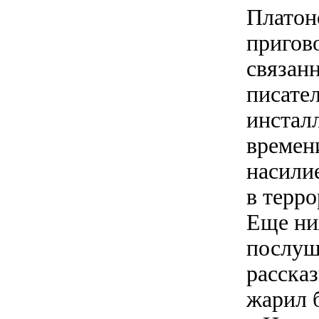
Платон
пригов
связан
писате
инстал
времени
насили
в терро
Еще ни
послуш
расска
жарил 