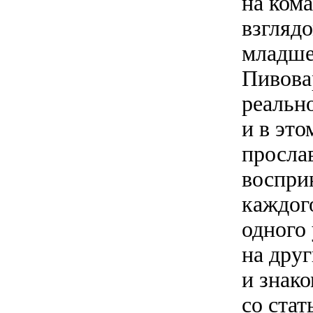
на ком
взгляд
младше
Пивова
реальн
и в это
просла
воспри
каждог
одного
на дру
и знак
со стат