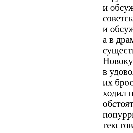
и обсуж
советск
и обсу
а в дра
сущест
Новокуз
в удов
их бро
ходил 
обстоя
попурр
тексто