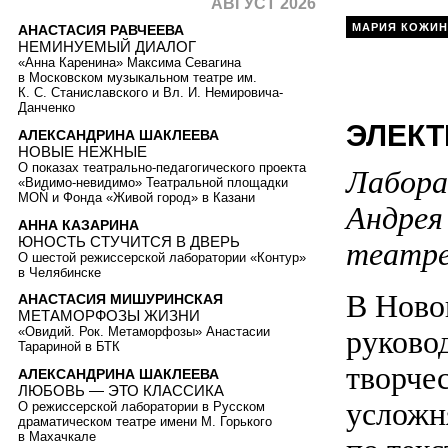
АВГУСТ 2026
МАРИЯ КОЖИ
АНАСТАСИЯ РАВЧЕЕВА
НЕМИНУЕМЫЙ ДИАЛОГ
«Анна Каренина» Максима Севагина
в Московском музыкальном театре им.
К. С. Станиславского и Вл. И. Немировича-
Данченко
ЭЛЕК
АЛЕКСАНДРИНА ШАКЛЕЕВА
НОВЫЕ НЕЖНЫЕ
О показах театрально-педагогического проекта
Лабора
«Видимо-невидимо» Театральной площадки
MOŇ и Фонда «Живой город» в Казани
Андрея
АННА КАЗАРИНА
ЮНОСТЬ СТУЧИТСЯ В ДВЕРЬ
театр
О шестой режиссерской лаборатории «Контур»
в Челябинске
В Ново
АНАСТАСИЯ МИШУРИНСКАЯ
МЕТАМОРФОЗЫ ЖИЗНИ
руково
«Овидий. Рок. Метаморфозы» Анастасии
Тарариной в БТК
творчес
АЛЕКСАНДРИНА ШАКЛЕЕВА
ЛЮБОВЬ — ЭТО КЛАССИКА
усложн
О режиссерской лаборатории в Русском
драматическом театре имени М. Горького
в Махачкале