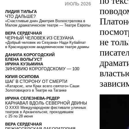
по тек
ИЮЛЬ 2026
поводо
ЛИДИЯ ТИЛЬГА
ЧТО ДАЛЬШЕ?
Платоно
«Счастливые дни» Дмитрия Волкострелова в
Малом драматическом театре — Театре Европы
посмот
ВЕРА СЕРДЕЧНАЯ
ЧЕРНЫЙ ЧЕЛОВЕК ИЗ СЕЗУАНА
не толь
«Добрый человек из Сезуана» Нади Кубайлат
в Краснодарском академическом театре драмы
писател
ДАНИЛА КОРОГОДСКИЙ
ЕЛЕНА ВОЛЬГУСТ
драмат
ИРИНА КУЗЬМИНА
ЗИНОВИЮ КОРОГОДСКОМУ — 100
властью
ЮЛИЯ ОСИПОВА
зависим
ШАГ В СТОРОНУ ОТ СМЕРТИ
«Катарсис, или Крах всего святого» Саши
Золотовицкого в Театре на Таганке
ИРИНА СЕЛЕЗНЕВА-РЕДЕР
КАРНАВАЛ ВДОЛЬ СЕВЕРНОЙ ДВИНЫ
О XXXII Международном фестивале уличных
театров в Архангельске, проходившем
с 25 по 28 июня
ВЕРА СЕРДЕЧНАЯ
РЕЖИССЕРСКАЯ ЛАБОРАТОРИЯ