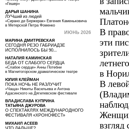
в запи
«Гешер»
мальчик
ДАРЬЯ ШАНИНА
ЛУЧший из людей
Платон
«Сирано де Бержерак» Евгения Каменьковича
в Метерской Петра Фоменко
В право
ИЮНЬ 2026
эти пи
МАРИНА ДМИТРЕВСКАЯ
СЕГОДНЯ РЕЗО ГАБРИАДЗЕ
ИСПОЛНИЛОСЬ БЫ 90...
зрители
НАТАЛИЯ КАМИНСКАЯ
летнего
БЕДА ОТ СЛАБОГО СЕРДЦА
«Слабое сердце» Анны Потебни
в Норил
в Магнитогорском драматическом театре
ЮЛИЯ КЛЕЙМАН
В лево
ПОКА НОЧЬ НЕ РАЗЛУЧИТ
«Чаща» Никиты Васильева и Антона
(Влади
Адасинского на Дягилевском фестивале
ВЛАДИСЛАВА КУПРИНА
наблюд
ТАТЬЯНА ДЖУРОВА
О СПЕКТАКЛЯХ МЕЖДУНАРОДНОГО
Женщин
ФЕСТИВАЛЯ «ХРОНОФЕСТ»
взгляд 
МИХАИЛ АСЕЕВ
ЧТО ДАЛЬШЕ?