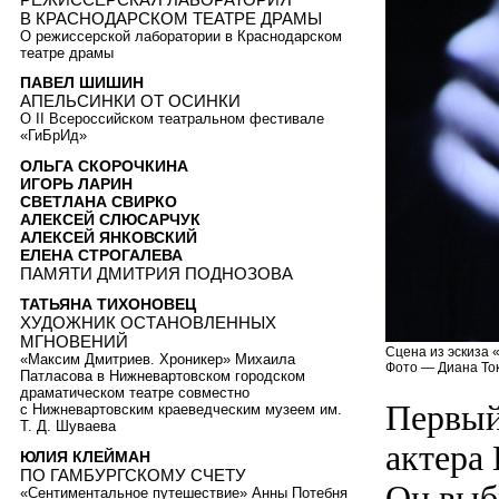
В КРАСНОДАРСКОМ ТЕАТРЕ ДРАМЫ
О режиссерской лаборатории в Краснодарском
театре драмы
ПАВЕЛ ШИШИН
АПЕЛЬСИНКИ ОТ ОСИНКИ
О II Всероссийском театральном фестивале
«ГиБрИд»
ОЛЬГА СКОРОЧКИНА
ИГОРЬ ЛАРИН
СВЕТЛАНА СВИРКО
АЛЕКСЕЙ СЛЮСАРЧУК
АЛЕКСЕЙ ЯНКОВСКИЙ
ЕЛЕНА СТРОГАЛЕВА
ПАМЯТИ ДМИТРИЯ ПОДНОЗОВА
ТАТЬЯНА ТИХОНОВЕЦ
ХУДОЖНИК ОСТАНОВЛЕННЫХ
МГНОВЕНИЙ
Сцена из эскиза 
«Максим Дмитриев. Хроникер» Михаила
Фото — Диана То
Патласова в Нижневартовском городском
драматическом театре совместно
Первый
с Нижневартовским краеведческим музеем им.
Т. Д. Шуваева
актера 
ЮЛИЯ КЛЕЙМАН
ПО ГАМБУРГСКОМУ СЧЕТУ
Он выб
«Сентиментальное путешествие» Анны Потебня