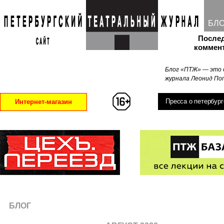
БЛ
После
коммен
Блог «ПТЖ» — это 
журнала Леонид Поп
Пресса о петербург
Интернет-магазин
БЛОГ