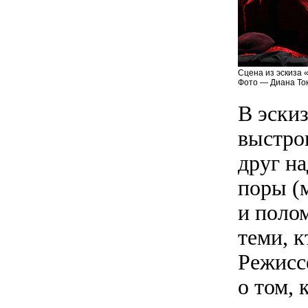
Сцена из эскиза 
Фото — Диана То
В эски
выстро
друг н
поры (
и поло
теми, к
Режисс
о том,