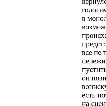
вернулс
голоса
в моно
возмож
происх
предсто
все не 
пережил
пустит
он позн
воинску
есть п
на сцен