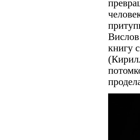
превра
челове
притуп
Вислов
книгу 
(Кирил
потомк
продел