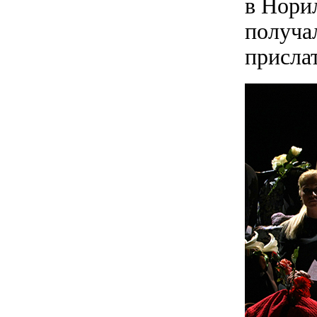
в Норил
получал
прислат