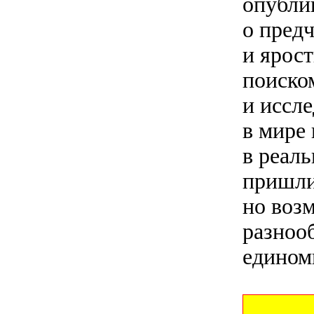
опублик
о пред
и ярос
поиско
и иссле
в мире 
в реал
пришли
но возм
разноо
едином