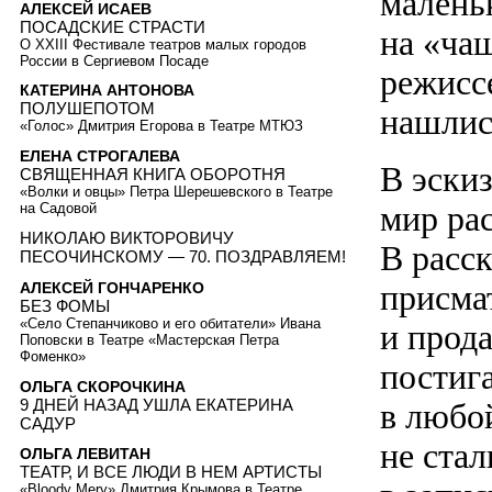
малень
АЛЕКСЕЙ ИСАЕВ
ПОСАДСКИЕ СТРАСТИ
на «ча
О XXIII Фестивале театров малых городов
России в Сергиевом Посаде
режисс
КАТЕРИНА АНТОНОВА
ПОЛУШЕПОТОМ
нашлис
«Голос» Дмитрия Егорова в Театре МТЮЗ
ЕЛЕНА СТРОГАЛЕВА
В эски
СВЯЩЕННАЯ КНИГА ОБОРОТНЯ
«Волки и овцы» Петра Шерешевского в Театре
мир рас
на Садовой
НИКОЛАЮ ВИКТОРОВИЧУ
В расск
ПЕСОЧИНСКОМУ — 70. ПОЗДРАВЛЯЕМ!
присмат
АЛЕКСЕЙ ГОНЧАРЕНКО
БЕЗ ФОМЫ
«Село Степанчиково и его обитатели» Ивана
и прод
Поповски в Театре «Мастерская Петра
Фоменко»
постиг
ОЛЬГА СКОРОЧКИНА
9 ДНЕЙ НАЗАД УШЛА ЕКАТЕРИНА
в любо
САДУР
не стал
ОЛЬГА ЛЕВИТАН
ТЕАТР, И ВСЕ ЛЮДИ В НЕМ АРТИСТЫ
«Bloody Mery» Дмитрия Крымова в Театре