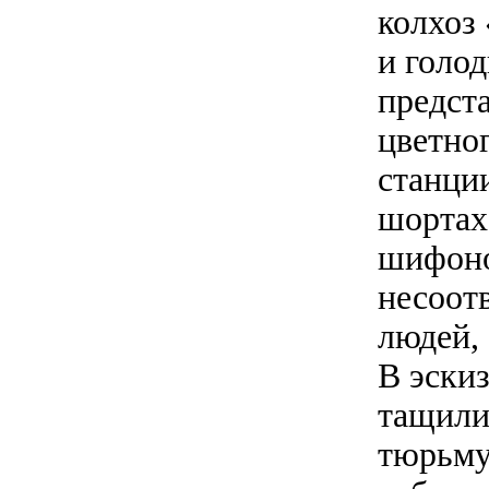
колхоз
и голо
предст
цветно
станци
шортах
шифоно
несоот
людей,
В эски
тащили
тюрьму