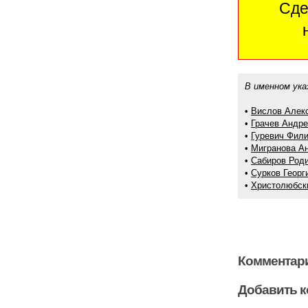
Сде
В именном ука
•
Вислов Алек
•
Грачев Андр
•
Гуревич Фил
•
Мигранова А
•
Сабиров Род
•
Сурков Георг
•
Христолюбск
Комментари
Добавить 