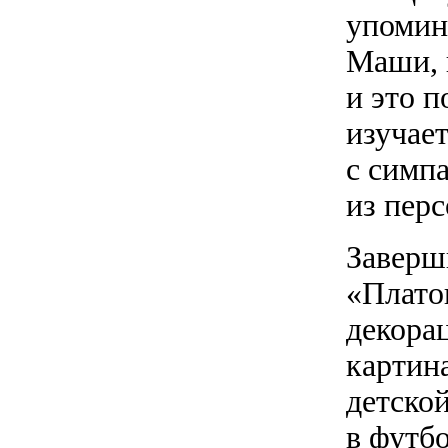
упомин
Маши, 
и это 
изучает
с симп
из пер
Заверш
«Плато
декора
картин
детско
в футб