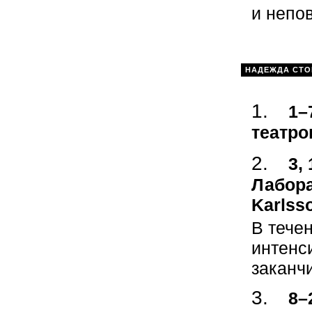
и непо
НАДЕЖДА СТО
1–
театро
3,
Лабора
Karlss
В тече
интенс
заканч
8–