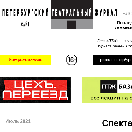
БЛ
После
коммен
Блог «ПТЖ» — это 
журнала Леонид Поп
Пресса о петербург
Интернет-магазин
Спекта
Июль 2021