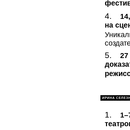
фестив
14
на сце
Уникал
создат
27
доказа
режисс
ИРИНА СЕЛЕЗ
1–
театро