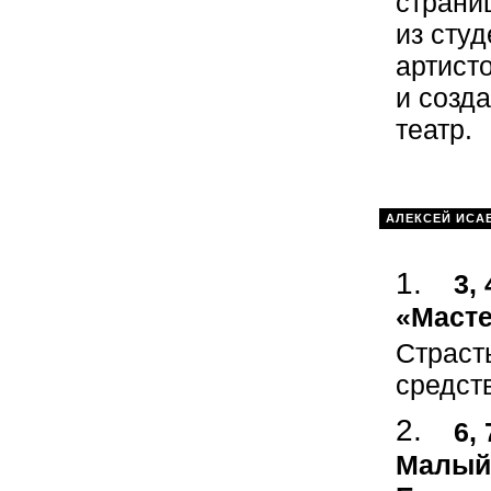
страни
из сту
артист
и созд
театр.
АЛЕКСЕЙ ИСА
3,
«Масте
Страст
средст
6,
Малый 