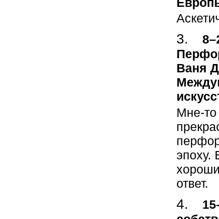
Европы
Аскети
8–
Перфор
Ваня Д
Междун
искусс
Мне-то 
прекрас
перфор
эпоху.
хороший
ответ.
15
собств