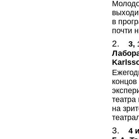
Молодо
выходи
в прог
почти н
3,
Лабора
Karlss
Ежегод
концов 
экспер
театра
на зрит
театра
4 