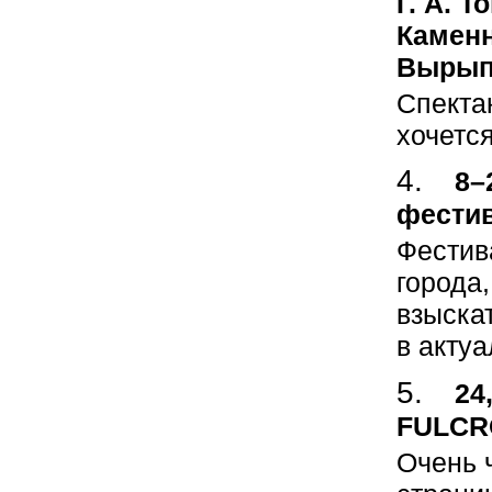
Г. А. 
Каменн
Вырып
Спекта
хочется
8–
фестив
Фестив
города,
взыска
в акту
24
FULCRO
Очень 