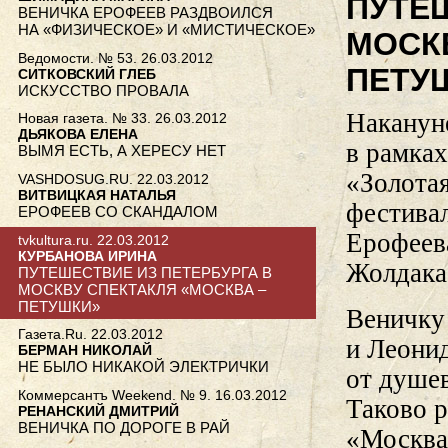
ПУТЕШ
ВЕНИЧКА ЕРОФЕЕВ РАЗДВОИЛСЯ
НА «ФИЗИЧЕСКОЕ» И «МИСТИЧЕСКОЕ»
МОСК
Ведомости. № 53. 26.03.2012
ПЕТУ
СИТКОВСКИЙ ГЛЕБ
ИСКУССТВО ПРОВАЛА
Накануне
Новая газета. № 33. 26.03.2012
ДЬЯКОВА ЕЛЕНА
в рамка
ВЫМЯ ЕСТЬ, А ХЕРЕСУ НЕТ
«Золотая
VASHDOSUG.RU. 22.03.2012
ВИТВИЦКАЯ НАТАЛЬЯ
фестива
ЕРОФЕЕВ СО СКАНДАЛОМ
Ерофеев
tvkultura.ru. 22.03.2012
КУРБАНОВА ИРИНА
Жолдака
ПУТЕШЕСТВИЕ ИЗ ПЕТЕРБУРГА В
МОСКВУ СПЕКТАКЛЯ «МОСКВА –
ПЕТУШКИ»
Веничку 
Газета.Ru. 22.03.2012
и Леони
БЕРМАН НИКОЛАЙ
НЕ БЫЛО НИКАКОЙ ЭЛЕКТРИЧКИ
от душев
Коммерсантъ Weekend. № 9. 16.03.2012
Таково р
РЕНАНСКИЙ ДМИТРИЙ
ВЕНИЧКА ПО ДОРОГЕ В РАЙ
«Москва