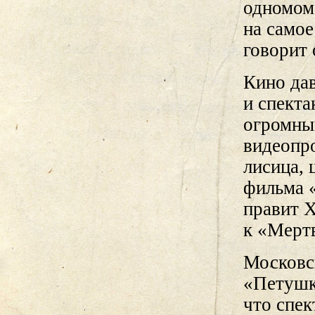
одномоме
на самое
говорит 
Кино дав
и спекта
огромны
видеопр
лисица, 
фильма 
правит Х
к «Мерт
Московс
«Петушко
что спек