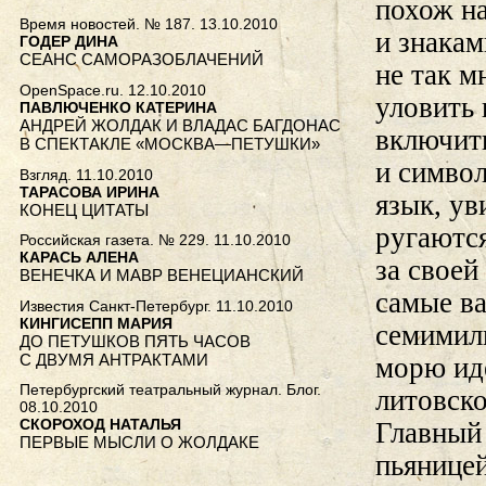
похож н
Время новостей. № 187. 13.10.2010
и знакам
ГОДЕР ДИНА
СЕАНС САМОРАЗОБЛАЧЕНИЙ
не так м
OpenSpace.ru. 12.10.2010
уловить 
ПАВЛЮЧЕНКО КАТЕРИНА
АНДРЕЙ ЖОЛДАК И ВЛАДАС БАГДОНАС
включить
В СПЕКТАКЛЕ «МОСКВА—ПЕТУШКИ»
и символ
Взгляд. 11.10.2010
ТАРАСОВА ИРИНА
язык, ув
КОНЕЦ ЦИТАТЫ
ругаются
Российская газета. № 229. 11.10.2010
КАРАСЬ АЛЕНА
за своей
ВЕНЕЧКА И МАВР ВЕНЕЦИАНСКИЙ
самые ва
Известия Санкт-Петербург. 11.10.2010
КИНГИСЕПП МАРИЯ
семимил
ДО ПЕТУШКОВ ПЯТЬ ЧАСОВ
С ДВУМЯ АНТРАКТАМИ
морю иде
Петербургский театральный журнал. Блог.
литовск
08.10.2010
СКОРОХОД НАТАЛЬЯ
Главный 
ПЕРВЫЕ МЫСЛИ О ЖОЛДАКЕ
пьяницей