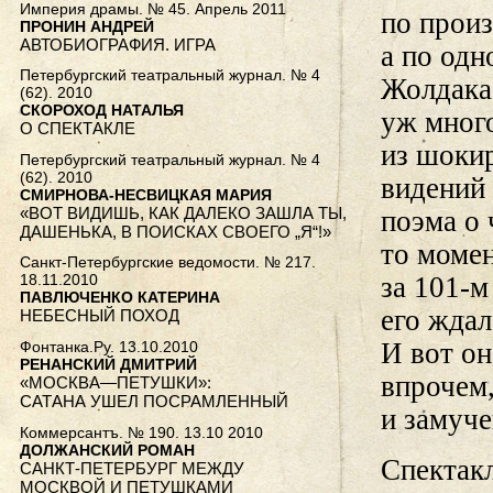
Империя драмы. № 45. Апрель 2011
по прои
ПРОНИН АНДРЕЙ
АВТОБИОГРАФИЯ. ИГРА
а по од
Петербургский театральный журнал. № 4
Жолдака,
(62). 2010
СКОРОХОД НАТАЛЬЯ
уж мног
О СПЕКТАКЛЕ
из шокир
Петербургский театральный журнал. № 4
(62). 2010
видений 
СМИРНОВА-НЕСВИЦКАЯ МАРИЯ
«ВОТ ВИДИШЬ, КАК ДАЛЕКО ЗАШЛА ТЫ,
поэма о 
ДАШЕНЬКА, В ПОИСКАХ СВОЕГО „Я“!»
то момен
Санкт-Петербургские ведомости. № 217.
за
101-м
18.11.2010
ПАВЛЮЧЕНКО КАТЕРИНА
его жда
НЕБЕСНЫЙ ПОХОД
И вот он
Фонтанка.Ру. 13.10.2010
РЕНАНСКИЙ ДМИТРИЙ
впрочем,
«МОСКВА—ПЕТУШКИ»:
САТАНА УШЕЛ ПОСРАМЛЕННЫЙ
и замуче
Коммерсантъ. № 190. 13.10 2010
ДОЛЖАНСКИЙ РОМАН
Спектак
САНКТ-ПЕТЕРБУРГ МЕЖДУ
МОСКВОЙ И ПЕТУШКАМИ