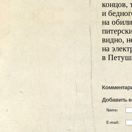
концов, 
и бедног
на обили
питерск
видно, н
на элект
в Петуш
Комментари
Добавить 
Name:
E-mail: