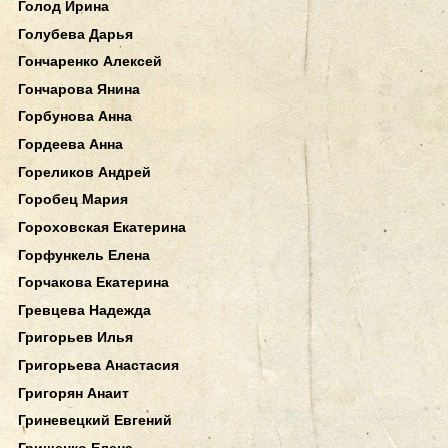
Голод Ирина
Голубева Дарья
Гончаренко Алексей
Гончарова Янина
Горбунова Анна
Гордеева Анна
Гореликов Андрей
Горобец Мария
Гороховская Екатерина
Горфункель Елена
Горчакова Екатерина
Гревцева Надежда
Григорьев Илья
Григорьева Анастасия
Григорян Анаит
Гриневецкий Евгений
Грищенко Елена