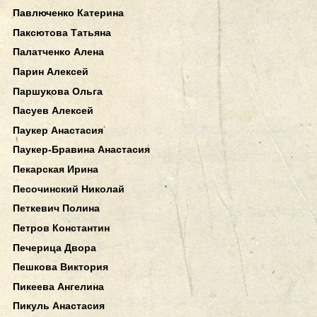
Павлюченко Катерина
Паксютова Татьяна
Палатченко Алена
Парин Алексей
Паршукова Ольга
Пасуев Алексей
Паукер Анастасия
Паукер-Бравина Анастасия
Пекарская Ирина
Песочинский Николай
Петкевич Полина
Петров Константин
Печерица Двора
Пешкова Виктория
Пикеева Ангелина
Пикуль Анастасия