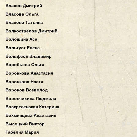
Власов Дмитрий
Власова Ольга
Власова Татьяна
Волкострелов Дмитрий
Волошина Ася
Вольгуст Елена
Вольфсон Владимир
Воробьева Ольга
Воронкова Анастасия
Воронкова Настя
Воронов Всеволод
Ворончихина Людмила
Воскресенская Катерина
Вохминцева Анастасия
Высоцкий Виктор
Габелия Мария