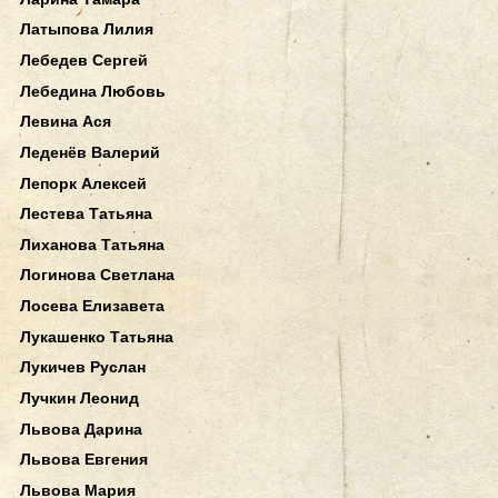
Латыпова Лилия
Лебедев Сергей
Лебедина Любовь
Левина Ася
Леденёв Валерий
Лепорк Алексей
Лестева Татьяна
Лиханова Татьяна
Логинова Светлана
Лосева Елизавета
Лукашенко Татьяна
Лукичев Руслан
Лучкин Леонид
Львова Дарина
Львова Евгения
Львова Мария