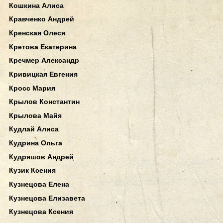
Кошкина Алиса
Кравченко Андрей
Кренская Олеся
Кретова Екатерина
Кречмер Александр
Кривицкая Евгения
Кросс Мария
Крылов Константин
Крылова Майя
Кудлай Алиса
Кудрина Ольга
Кудряшов Андрей
Кузик Ксения
Кузнецова Елена
Кузнецова Елизавета
Кузнецова Ксения