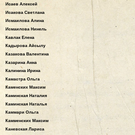
Исаев Алексей
Исакова Светлана
Исмаилова Алина
Исмаилова Нинель
Кавлак Елена
Кадырова Айсылу
Казакова Валентина
Казарина Анна
Калинина Ирина
Камастра Ольга
Каменских Максим
Каминская Наталия
Каминская Наталья
Каммари Ольга
Камменских Максим
Каневская Лариса