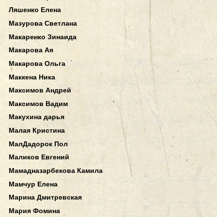
Ляшенко Елена
Мазурова Светлана
Макаренко Зинаида
Макарова Ая
Макарова Ольга
Маккена Ника
Максимов Андрей
Максимов Вадим
Макухина дарья
Малая Кристина
МалДадорок Пол
Маликов Евгений
Мамадназарбекова Камила
Мамчур Елена
Марина Дмитревская
Мария Фомина