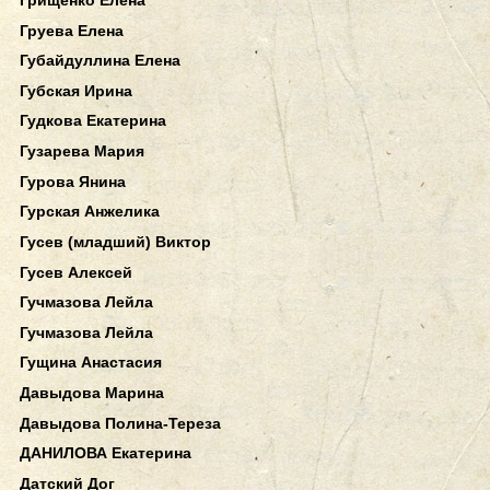
Груева Елена
Губайдуллина Елена
Губская Ирина
Гудкова Екатерина
Гузарева Мария
Гурова Янина
Гурская Анжелика
Гусев (младший) Виктор
Гусев Алексей
Гучмазова Лейла
Гучмазова Лейла
Гущина Анастасия
Давыдова Марина
Давыдова Полина-Тереза
ДАНИЛОВА Екатерина
Датский Дог