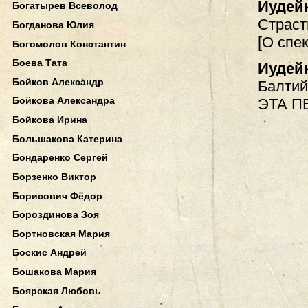
Иудей
Богатырев Всеволод
Страст
Богданова Юлия
[О спе
Богомолов Константин
Боева Тата
Иудей
Бойков Александр
Балтий
Бойкова Александра
ЭТА П
Бойкова Ирина
Большакова Катерина
Бондаренко Сергей
Борзенко Виктор
Борисович Фёдор
Бороздинова Зоя
Бортновская Мария
Боскис Андрей
Бошакова Мария
Боярская Любовь