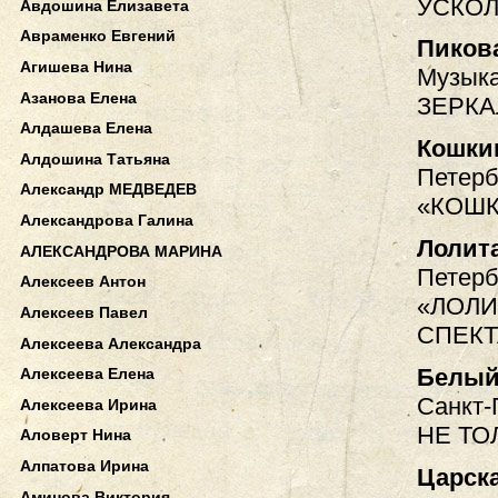
УСКО
Авдошина Елизавета
Авраменко Евгений
Пиков
Агишева Нина
Музыка
Азанова Елена
ЗЕРКА
Алдашева Елена
Кошки
Алдошина Татьяна
Петерб
Александр МЕДВЕДЕВ
«КОШК
Александрова Галина
Лолит
АЛЕКСАНДРОВА МАРИНА
Петерб
Алексеев Антон
«ЛОЛИ
Алексеев Павел
СПЕКТ
Алексеева Александра
Белый
Алексеева Елена
Санкт-
Алексеева Ирина
НЕ ТО
Аловерт Нина
Алпатова Ирина
Царска
Аминова Виктория