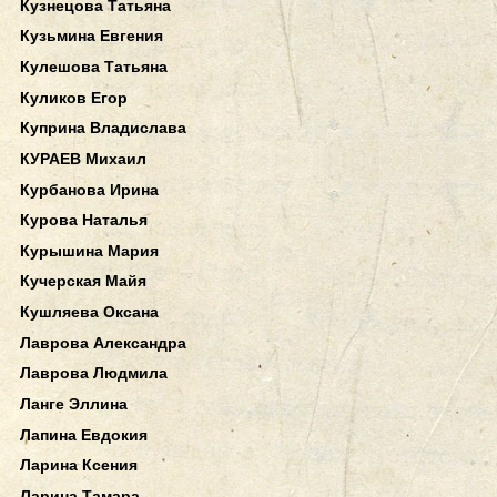
Кузнецова Татьяна
Кузьмина Евгения
Кулешова Татьяна
Куликов Егор
Куприна Владислава
КУРАЕВ Михаил
Курбанова Ирина
Курова Наталья
Курышина Мария
Кучерская Майя
Кушляева Оксана
Лаврова Александра
Лаврова Людмила
Ланге Эллина
Лапина Евдокия
Ларина Ксения
Ларина Тамара