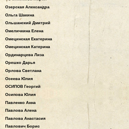
Озерская Александра
Ольга Шакина
Ольшанский Дмитрий
Омеличкина Елена
Омецинская Екатерина
Омецинская Катерина
Ординарцева Лиза
Орешко Дарья
Орлова Светлана
Осеева Юлия
ОСИПОВ Георгий
Осипова Юлия
Павленко Анна
Павлова Алена
Павлова Анастасия
Павлович Борис