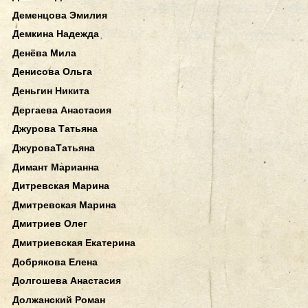
Деменцова Эмилия
Демкина Надежда
Денёва Мила
Денисова Ольга
Деньгин Никита
Дергаева Анастасия
Джурова Татьяна
ДжуроваТатьяна
Димант Марианна
Дитревская Марина
Дмитревская Марина
Дмитриев Олег
Дмитриевская Екатерина
Добрякова Елена
Долгошева Анастасия
Должанский Роман