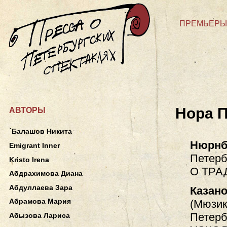
ПРЕМЬЕРЫ
Нора 
АВТОРЫ
`Балашов Никита
Нюрнб
Emigrant Inner
Петерб
Kristo Irena
О ТРА
Абдрахимова Диана
Абдуллаева Зара
Казан
Абрамова Мария
(Мюзик
Петерб
Абызова Лариса