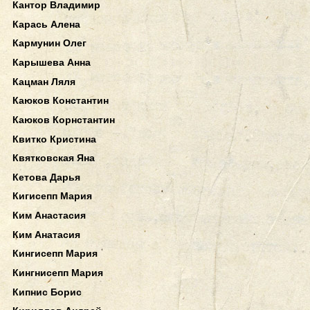
Кантор Владимир
Карась Алена
Кармунин Олег
Карышева Анна
Кацман Ляля
Каюков Константин
Каюков Корнстантин
Квитко Кристина
Квятковская Яна
Кетова Дарья
Кигисепп Мария
Ким Анастасия
Ким Анатасия
Кингисепп Мария
Кингнисепп Мария
Кипнис Борис