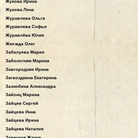
Жукова Ирина
Жукова Лена
Журавлева Ольга
Журавлева Софья
Журавлёва Юлия
Жюгжда Олег
Забалуева Мария
Заболотняя Марина
Завгородняя Ирина
Загвоздкина Екатерина
Зазнобина Александра
Зайонц Марина
Зайцев Сергей
Зайцева Инна
Зайцева Ирина
Зайцева Наталия
Зарецкая Жанна