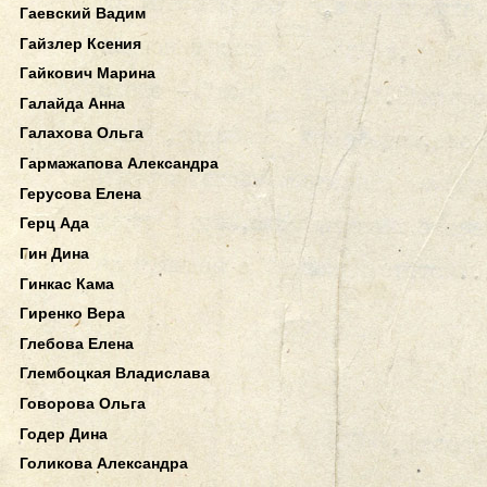
Гаевский Вадим
Гайзлер Ксения
Гайкович Марина
Галайда Анна
Галахова Ольга
Гармажапова Александра
Герусова Елена
Герц Ада
Гин Дина
Гинкас Кама
Гиренко Вера
Глебова Елена
Глембоцкая Владислава
Говорова Ольга
Годер Дина
Голикова Александра