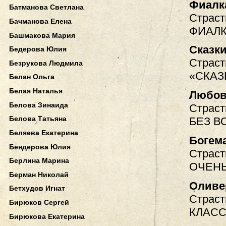
Фиалк
Батманова Светлана
Страст
Бачманова Елена
ФИАЛК
Башмакова Мария
Сказк
Бедерова Юлия
Страст
Безрукова Людмила
«СКАЗ
Белан Ольга
Белая Наталья
Любов
Белова Зинаида
Страст
Белова Татьяна
БЕЗ В
Беляева Екатерина
Богем
Бендерова Юлия
Страст
Берлина Марина
ОЧЕНЬ
Берман Николай
Оливе
Бетхудов Игнат
Страст
Бирюков Сергей
КЛАС
Бирюкова Екатерина