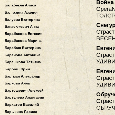
Война
Балабекян Алиса
OperaN
Балгазина Азалия
ТОЛСТ
Балуева Екатерина
Снегу
Банасюкевич Анна
Страст
Барабанова Евгения
ВЕСЕН
Барабанова Марина
Евген
Барабаш Екатерина
Страст
Баранова Антонина
УДИВИ
Барашкова Татьяна
Барбой Юрий
Евген
Баргман Александр
Страст
Баркова Анна
УДИВИ
Бартошевич Алексей
Обруч
Бартулева Анастасия
Страст
Бархатов Василий
ОБРУ
Барыкина Лариса