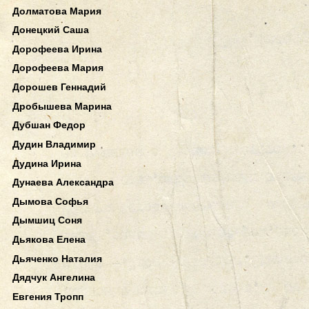
Долматова Мария
Донецкий Саша
Дорофеева Ирина
Дорофеева Мария
Дорошев Геннадий
Дробышева Марина
Дубшан Федор
Дудин Владимир
Дудина Ирина
Дунаева Александра
Дымова Софья
Дымшиц Соня
Дьякова Елена
Дьяченко Наталия
Дядчук Ангелина
Евгения Тропп