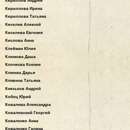
Кириллов Андрей
Кириллова Ирина
Кириллова Татьяна
Киселев Алексей
Киселева Евгения
Кислова Анна
Клейман Юлия
Климова Даша
Клочкова Ксения
Клюева Дарья
Клявина Татьяна
Князьков Андрей
Кобец Юрий
Ковалева Александра
Ковалевский Георгий
Коваленко Анна
Коваленко Галина