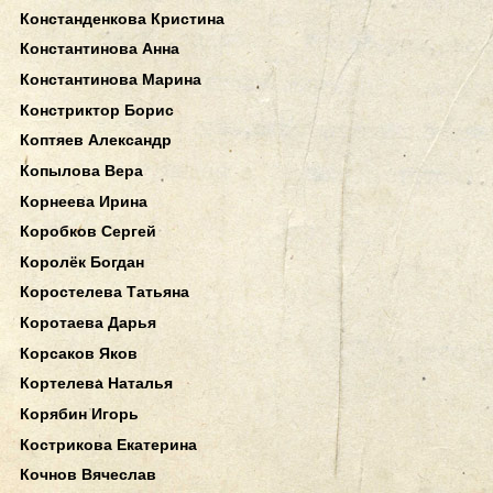
Констанденкова Кристина
Константинова Анна
Константинова Марина
Констриктор Борис
Коптяев Александр
Копылова Вера
Корнеева Ирина
Коробков Сергей
Королёк Богдан
Коростелева Татьяна
Коротаева Дарья
Корсаков Яков
Кортелева Наталья
Корябин Игорь
Кострикова Екатерина
Кочнов Вячеслав