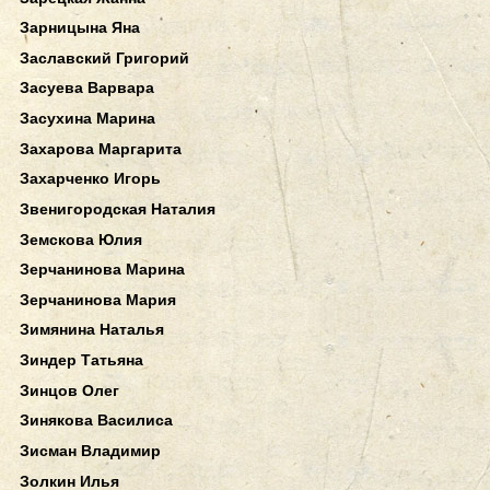
Зарницына Яна
Заславский Григорий
Засуева Варвара
Засухина Марина
Захарова Маргарита
Захарченко Игорь
Звенигородская Наталия
Земскова Юлия
Зерчанинова Марина
Зерчанинова Мария
Зимянина Наталья
Зиндер Татьяна
Зинцов Олег
Зинякова Василиса
Зисман Владимир
Золкин Илья