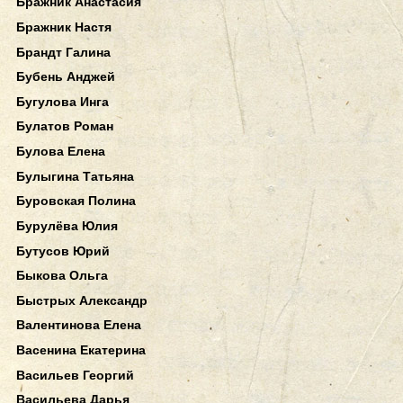
Бражник Анастасия
Бражник Настя
Брандт Галина
Бубень Анджей
Бугулова Инга
Булатов Роман
Булова Елена
Булыгина Татьяна
Буровская Полина
Бурулёва Юлия
Бутусов Юрий
Быкова Ольга
Быстрых Александр
Валентинова Елена
Васенина Екатерина
Васильев Георгий
Васильева Дарья