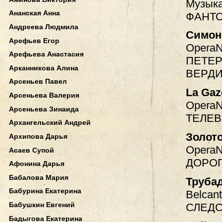
Музыка
Ананская Анна
ФАНТ
Андреева Людмила
Симон
Арефьев Егор
OperaN
Арефьева Анастасия
ПЕТЕР
Арканникова Алина
ВЕРД
Арсеньев Павел
La Gaz
Арсеньева Валерия
OperaN
Арсеньева Зинаида
ТЕЛЕВ
Архангельский Андрей
Золот
Архипова Дарья
ОperaN
Асаев Супой
ДОРОГ
Афонина Дарья
Бабалова Мария
Труба
Бабурина Екатерина
Belcant
Бабушкин Евгений
СЛЕД
Бадыгова Екатерина