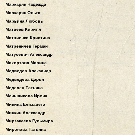
Маркарян Надежда
Маркарян Ольга
Марьина Любовь
Матвеев Кирилл
Матвиенко Кристина
Матреничев Герман
Матусевич Александр
Махортова Марина
Медведев Александр
Медведева Дарья
Меделец Татьяна
Меньшикова Ирина
Минина Елизавета
Минкин Александр
Мирзакеева Гульмира
Миронова Татьяна