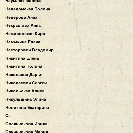
Наумлюк Марина
Неведомская Полина
Неверова Анна
Некрылова Анна
Немировская Кира
Немыкина Елена
Несторович Владимир
Никитина Елена
Никитина Полина
Николаева Дарья
Николаевич Сергей
Никольская Алиса
Никульшина Элина
Новикова Екатерина
О.
Овсянникова Ирина
Овчинникова Мария