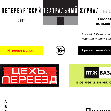
БЛ
После
коммен
Блог «ПТЖ» — это 
журнала Леонид Поп
Пресса о петербург
Интернет-магазин
А
Б
Потапо