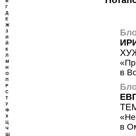
В
Г
Д
Е
Ж
Бло
З
И
ИР
Й
К
ХУЖ
Л
«Пр
М
Н
в В
О
П
Бло
Р
С
ЕВ
Т
У
ТЕ
Ф
«Не
Х
Ц
в О
Ч
Ш