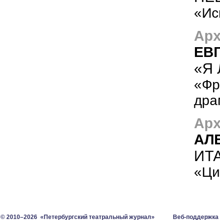
«Ис
Арх
ЕВ
«Я
«Фр
дра
Арх
АЛ
ИТ
«Ци
© 2010–2026 «Петербургский театральный журнал»
Веб-поддержка