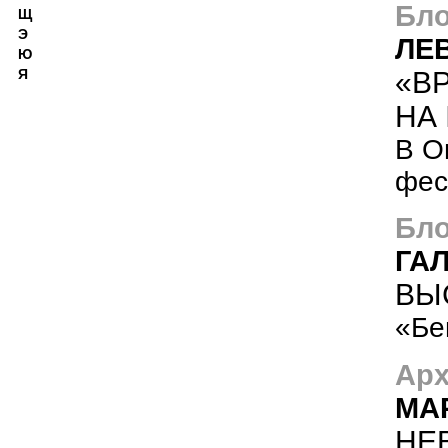
Бло
Щ
Э
ЛЕ
Ю
«В
Я
НА
В О
фес
Бло
ГА
ВЫ
«Бе
Арх
МА
НЕ