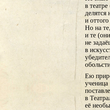
в театре
делятся 
и оттого
Но на те
и те (он
не задаё
в искусс
убедител
обольсти
Ею прир
ученица 
поставле
в Театра
её необы