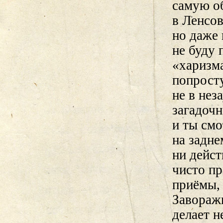
самую о
в Ленсов
но даже
не буду
«харизма
попрост
не в нез
загадочн
и ты смо
на задне
ни дейс
чисто п
приёмы, 
Завораж
делает н