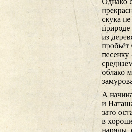
Однако с
прекрас
скука не
природе 
из дерев
пробьёт
песенку
средизе
облако м
замурова
А начина
и Наташа
зато ост
в хорош
наряды, 