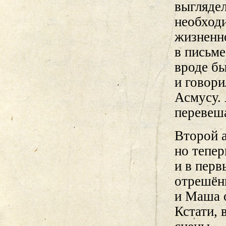
выглядел
необходи
жизненно
в письм
вроде бы
и говори
Асмусу. 
перевеша
Второй а
но тепе
и в перв
отрешённ
и Маша 
Кстати, 