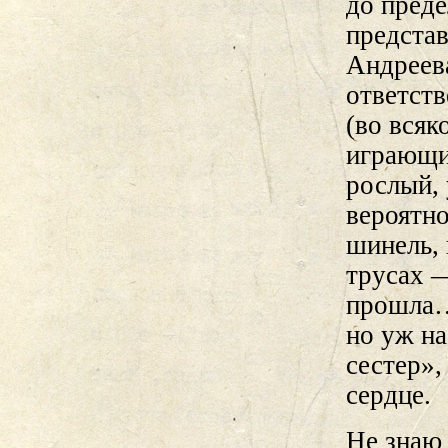
до пред
предста
Андреева
ответств
(во всяк
играющим
рослый,
вероятн
шинель, 
трусах —
прошла…»
но уж на
сестер»,
сердце.
Не знаю