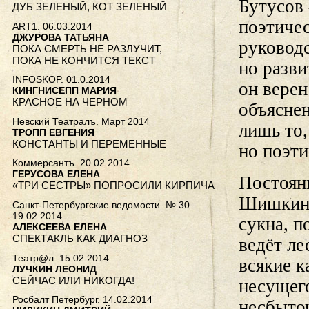
Бутусов
ДУБ ЗЕЛЕНЫЙ, КОТ ЗЕЛЕНЫЙ
поэтиче
ART1. 06.03.2014
ДЖУРОВА ТАТЬЯНА
руковод
ПОКА СМЕРТЬ НЕ РАЗЛУЧИТ,
ПОКА НЕ КОНЧИТСЯ ТЕКСТ
но разви
INFOSKOP. 01.0.2014
он верен
КИНГНИСЕПП МАРИЯ
КРАСНОЕ НА ЧЕРНОМ
объясне
Невский Театралъ. Март 2014
лишь то,
ТРОПП ЕВГЕНИЯ
КОНСТАНТЫ И ПЕРЕМЕННЫЕ
но поэти
Коммерсантъ. 20.02.2014
ГЕРУСОВА ЕЛЕНА
Постоян
«ТРИ СЕСТРЫ» ПОПРОСИЛИ КИРПИЧА
Шишкин 
Санкт-Петербургские ведомости. № 30.
19.02.2014
сукна, п
АЛЕКСЕЕВА ЕЛЕНА
СПЕКТАКЛЬ КАК ДИАГНОЗ
ведёт ле
Театр@л. 15.02.2014
всякие к
ЛУЧКИН ЛЕОНИД
СЕЙЧАС ИЛИ НИКОГДА!
несущего
Росбалт Петербург. 14.02.2014
несбыто