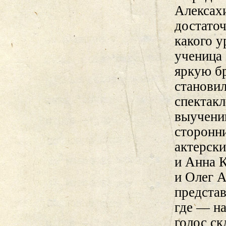
Алексахи
достаточ
какого у
ученица
яркую бр
станови
спектакл
выучени
сторонни
актерск
и Анна 
и Олег А
представ
где — н
голос ск