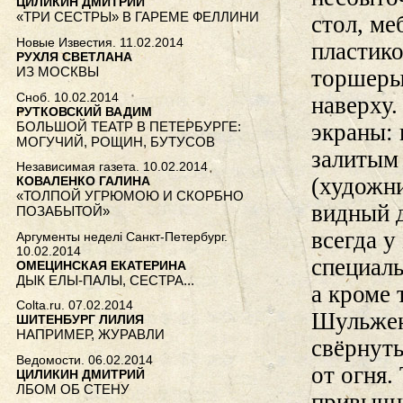
ЦИЛИКИН ДМИТРИЙ
«ТРИ СЕСТРЫ» В ГАРЕМЕ ФЕЛЛИНИ
стол, м
Новые Известия. 11.02.2014
пластико
РУХЛЯ СВЕТЛАНА
ИЗ МОСКВЫ
торшеры
Сноб. 10.02.2014
наверху
РУТКОВСКИЙ ВАДИМ
БОЛЬШОЙ ТЕАТР В ПЕТЕРБУРГЕ:
экраны: 
МОГУЧИЙ, РОЩИН, БУТУСОВ
залитым
Независимая газета. 10.02.2014
(художни
КОВАЛЕНКО ГАЛИНА
«ТОЛПОЙ УГРЮМОЮ И СКОРБНО
видный 
ПОЗАБЫТОЙ»
всегда у
Аргументы неделi Санкт-Петербург.
10.02.2014
специаль
ОМЕЦИНСКАЯ ЕКАТЕРИНА
ДЫК ЕЛЫ-ПАЛЫ, СЕСТРА...
а кроме 
Colta.ru. 07.02.2014
Шульжен
ШИТЕНБУРГ ЛИЛИЯ
НАПРИМЕР, ЖУРАВЛИ
свёрнуты
Ведомости. 06.02.2014
от огня.
ЦИЛИКИН ДМИТРИЙ
ЛБОМ ОБ СТЕНУ
привычн