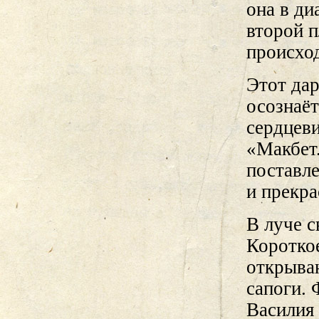
она в ди
второй п
происхо
Этот да
осознаёт
сердцеви
«Макбет.
поставл
и прекра
В луче с
Короткое
открыва
сапоги. 
Василия