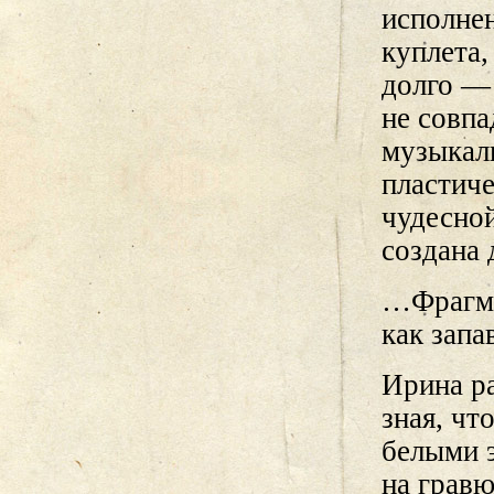
исполне
куплета,
долго — 
не совпа
музыкал
пластич
чудесно
создана 
…Фрагме
как зап
Ирина ра
зная, чт
белыми э
на грав