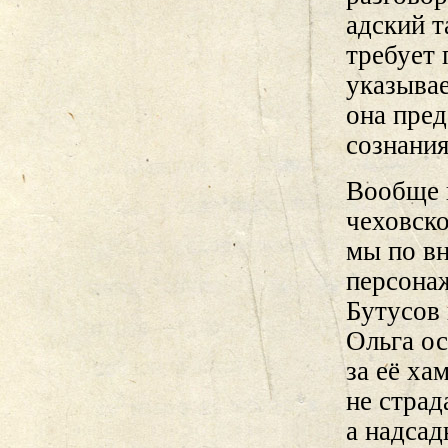
адский т
требует 
указывае
она пред
сознания
Вообще 
чеховско
мы по в
персонаж
Бутусов 
Ольга о
за её ха
не стра
а надсад