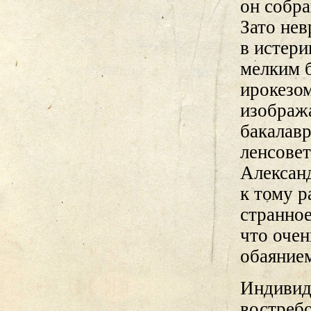
он собра
Зато нев
в истери
мелким б
ирокезом
изобража
бакалавр
ленсовет
Александ
к тому р
странное
что очен
обаяние
Индивиду
востребо