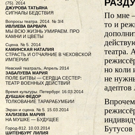
РАЗДУ
(75). 2014
ДЖУРОВА ТАТЬЯНА
СИГНАЛЫ БЕДСТВИЯ
По мне 
Вопросы театра. 2014. № 3/4
то и реж
ИВЛИЕВА ВАРВАРА
МЫ ВСЮ ЖИЗНЬ УМИРАЕМ. ПРО
дополни
КАМНИ И ЦВЕТЫ
действую
Сцена. № 5. 2014
театра. 
КАМИНСКАЯ НАТАЛИЯ
СТРАСТЬ И ОТЧАЯНИЕ В ЧЕХОВСКОЙ
режиссёр
ИМПЕРИИ
но коли 
Невский театралъ, Апрель 2014
ЗАБАЛУЕВА МАРИЯ
не нужны
ПОЛЕ БИТВЫ — СЕРДЦА СЕСТЕР:
ТЕАТР ВОЕННЫХ ДЕЙСТВИЙ
адептов 
Время культуры. Петербург. 16.03.2014
ДУБШАН ФЕДОР
Впрочем,
ТОЛКОВАНИЕ ТАРАРАБУМБИИ
режиссёр
Экран и сцена. № 5. 15.03.2014
ХАЛИЗЕВА МАРИЯ
индивид
НА МУШКЕ — БУДУЩЕЕ
Бутусов 
Город-812. 10.03.2014
ШИТЕНБУРГ ЛИЛИЯ