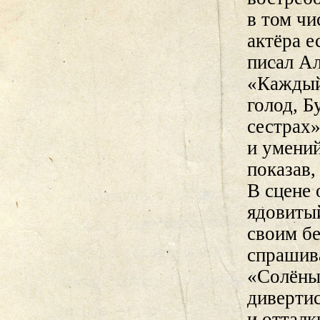
в том чи
актёра е
писал Ал
«Каждый
голод, Б
сестрах
и умени
показав,
В сцене 
ядовитый
своим бе
спрашива
«Солёны
дивертис
и оттал