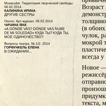
Musecube: Территория творческой свободы.
Возраст 
06.02.2014
КАЛИНИНА ИРИНА
демонст
ДРУГИЕ СЕСТРЫ
толщино
Около: Арт-журнал. 05.02.2014
ЧИЧИНА ЯНА
(в обоих
«A DÓNDE VAS? DÓNDE VAS NUBE
DE MI SOLEDAD» КУДА ТЫ? КУДА ТЫ,
чулок, р
МОЕ ОДИНОЧЕСТВО?
мокрой 
Вопросы театра. № 1/2. 2014
ГОРФУНКЕЛЬ ЕЛЕНА
пластиче
В ОЖИДАНИИ...
всегда у
Новое —
режиссё
отправно
произошё
придумк
текста, 