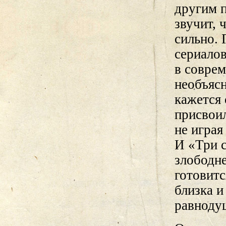
другим п
звучит, 
сильно. 
сериалов
в соврем
необъясн
кажется
присвоил
не играя
И «Три 
злободне
готовитс
близка и
равнодуш