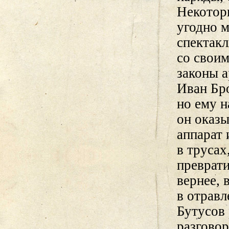
Некоторы
угодно м
спектакл
со своим
законы а
Иван Бро
но ему 
он оказы
аппарат 
в трусах
преврати
вернее, 
в отравл
Бутусов
разговор