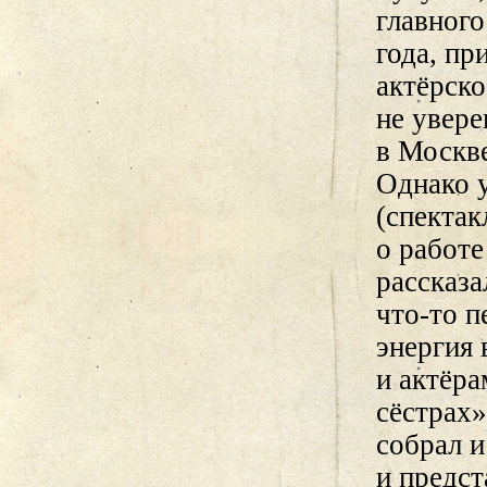
главного
года, пр
актёрско
не увере
в Москве
Однако у
(спектак
о работ
рассказа
что-то п
энергия
и актёра
сёстрах»
собрал 
и предст