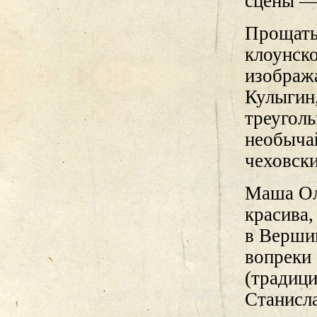
сцены —
Прощать
клоунско
изображ
Кулыгин
треугол
необыча
чеховск
Маша Ол
красива,
в Верши
вопреки
(традици
Станисла