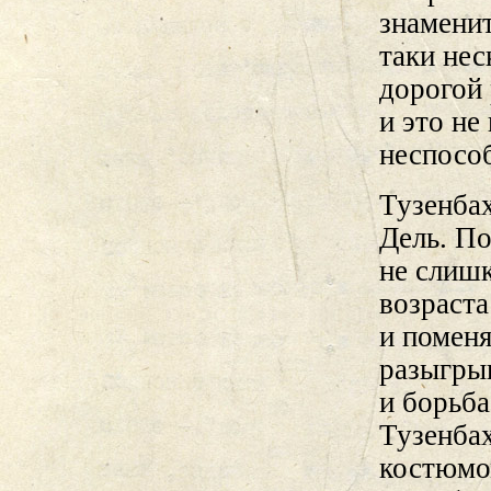
знамени
таки не
дорогой 
и это не
неспосо
Тузенба
Дель. По
не слишк
возраста
и поменя
разыгрыв
и борьб
Тузенба
костюмом