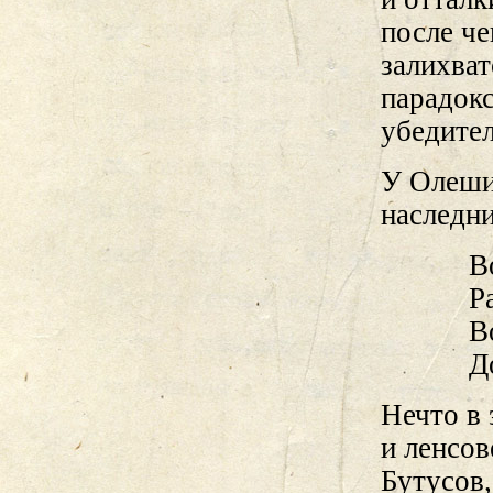
после ч
залихват
парадок
убедите
У Олеши 
наследни
В
Р
В
Д
Нечто в 
и ленсов
Бутусов