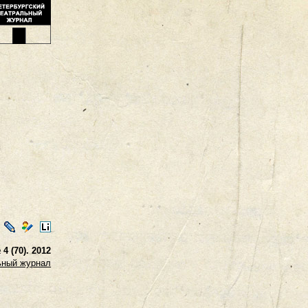
ontakte
LiveJournal
Мой
LiveInternet
Мир
 (70). 2012
ьный журнал