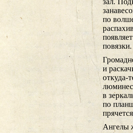
зал. По
занавесо
по волш
распахив
появляет
повязки.
Громадн
и раскач
откуда-
люминес
в зеркал
по планш
прячется
Ангелы 