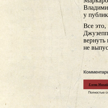
Маркаро
Владими
у публик
Все это,
Джузеппе
вернуть 
не выпус
Комментари
Елена Михай
Полностью со