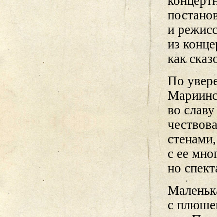
концертн
постано
и режис
из конце
как ска
По увере
Мариинск
во славу
чествов
стенами
с ее мно
но спект
Маленьк
с плюше