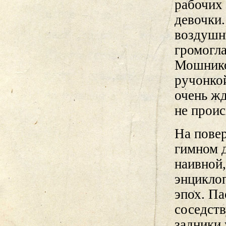
рабочих
девочки
воздушн
громогл
Мошнико
ручонкой
очень жд
не проис
На повер
гимном 
наивной
энцикло
эпох. П
соседст
задники