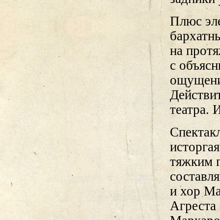
Плюс эле
бархатны
на протя
с объяс
ощущени
Действит
театра. 
Спектакл
исторга
тяжким 
составля
и хор М
Агреста