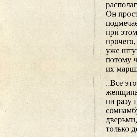
располаг
Он прост
подмечае
при этом
прочего,
уже штур
потому ч
их марш
..Все эт
женщина
ни разу 
сомнамб
дверьми
только д