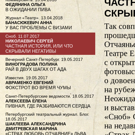
ЧАСТН
ФЕДЯНИНА ОЛЬГА
В ОЖИДАНИИ ПИВА
СКРЫ
Журнал «Театр». 13.04.2018
БАНАСЮКЕВИЧ АННА
Так совп
У ВАС ПРОБЛЕМЫ С ВИЗАМИ
прошедш
Сноб. 11.07.2017
НИКОЛАЕВИЧ СЕРГЕЙ
Отчаянь
ЧАСТНАЯ ИСТОРИЯ, ИЛИ ЧТО
СКРЫВАЛИ НЕГАТИВЫ
Театре 
Вечерний Санкт-Петербург. 19.05.2017
с откры
ВИНОГРАДОВА ПОЛИНА
РАЙ В ДВУХ ШАГАХ ОТ АДА
фотовыс
Известия. 19.05.2017
о довоен
АВРАМЕНКО ЕВГЕНИЙ
ФОКСТРОТ ВО ВРЕМЯ ЧУМЫ
на рубеж
Санкт-Петербургские ведомости. 18.05.2017
Неожидан
АЛЕКСЕЕВА ЕЛЕНА
и выстав
ПИВНАЯ, ГДЕ РАЗБИВАЮТСЯ СЕРДЦА
Петербургский театральный журнал. Блог.
«Сноб» 
18.05.2017
на неда
ШАКЛЕЕВА АЛЕКСАНДРИНА
ДМИТРЕВСКАЯ МАРИНА
«Страх 
«СТРАХ ЛЮБОВЬ ОТЧАЯНИЕ» ЛЬВА