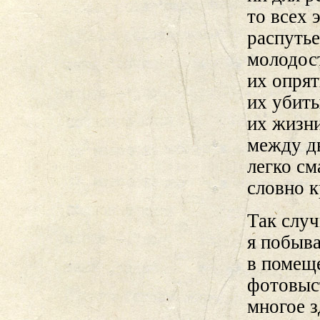
то всех 
распутье
молодост
их опря
их убит
их жизни
между дв
легко с
словно к
Так случ
я побыва
в помещ
фотовыс
многое з