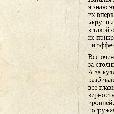
я знаю э
их вперв
«крупных
в такой 
не прик
ни эффе
Все очен
за столи
А за кул
разбиваю
все глав
верность
иронией,
погружая