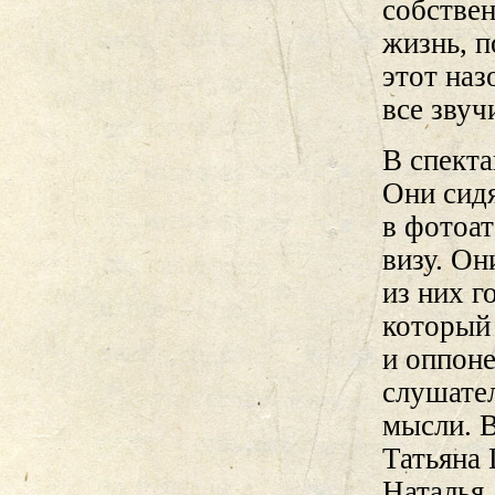
собствен
жизнь, п
этот наз
все звуч
В спекта
Они сидя
в фотоат
визу. Он
из них г
который 
и оппоне
слушате
мысли. В
Татьяна
Наталья