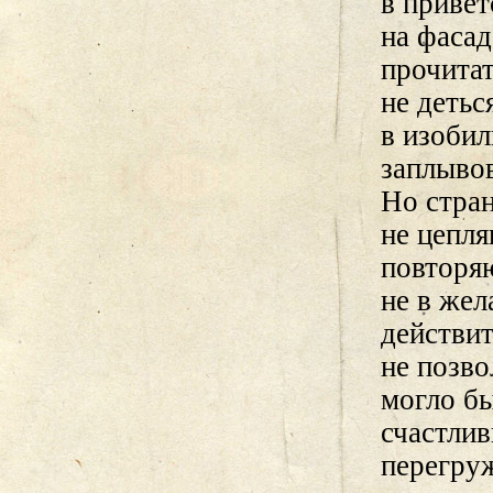
в привет
на фаса
прочитат
не детьс
в изоби
заплывов
Но стран
не цепля
повторяю
не в же
действит
не позво
могло б
счастлив
перегру