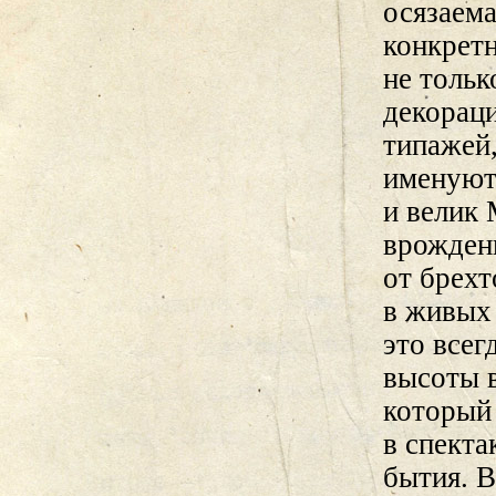
осязаема
конкретн
не толь
декораци
типажей,
именуют
и велик
врожден
от брехт
в живых 
это всег
высоты 
который 
в спекта
бытия. В