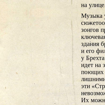
на улице
Музыка 
сюжетоо
зонгов п
ключевая
здания б
и его фи
у Брехта
идет на 
поющих а
лишними 
эти «Стр
невозмож
Их можн