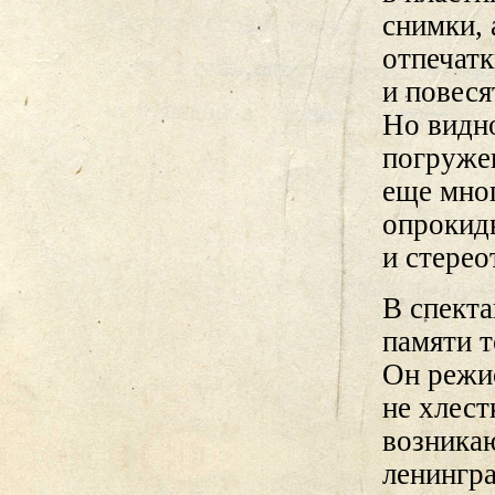
снимки, 
отпечатк
и повеся
Но видно
погруже
еще мног
опрокид
и стерео
В спекта
памяти т
Он режис
не хлест
возника
ленингра