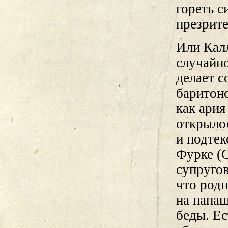
гореть с
презрите
Или Кал
случайно
делает с
баритоно
как ария
открыло
и подтек
Фурке (
супругов
что родн
на папаш
беды. Ес