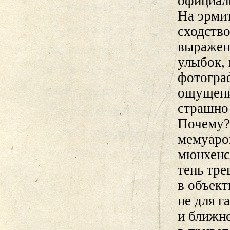
официал
На эрми
сходство
выражени
улыбок, 
фотогра
ощущени
страшно 
Почему?
мемуаров
мюнхенс
тень тре
в объект
не для г
и ближне