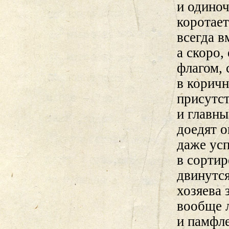
и одиноч
коротает
всегда в
а скоро,
флагом, 
в корич
присутст
и главны
доедят о
даже ус
в сортир
двинутся
хозяева 
вообще л
и памфл