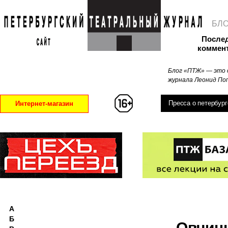
БЛ
После
коммен
Блог «ПТЖ» — это 
журнала Леонид Поп
Пресса о петербург
Интернет-магазин
А
Б
Овчин