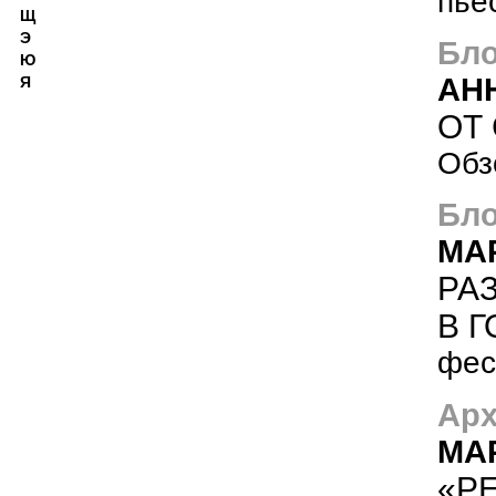
пье
Щ
Э
Бло
Ю
АН
Я
ОТ
Обз
Бло
МА
РА
В 
фес
Арх
МА
«Р