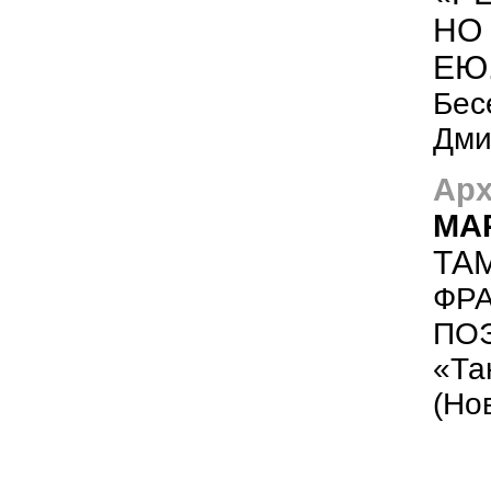
НО
ЕЮ.
Бес
Дми
Арх
МА
ТАМ
ФР
ПОЭ
«Та
(Но