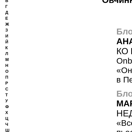
В
Г
Д
Е
Ж
Бло
З
И
АН
Й
К
КО
Л
Оnb
М
Н
«Он
О
П
в П
Р
С
Бло
Т
У
МА
Ф
НЕД
Х
Ц
«Вс
Ч
Ш