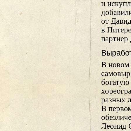
и искупл
добавил
от Давид
в Питер
партнер
Вырабо
В новом 
самовыра
богатую 
хореогра
разных л
В первом
обезличе
Леонид 