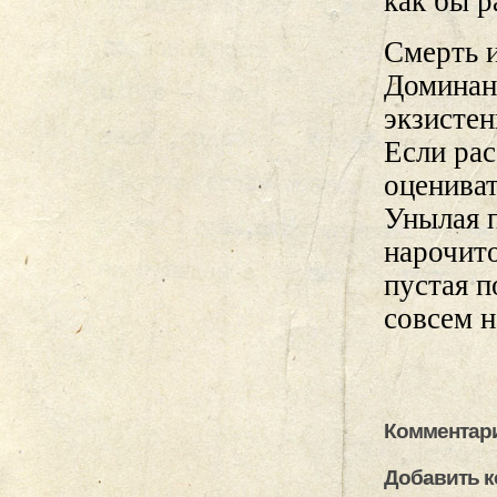
как бы р
Смерть и
Доминан
экзистен
Если рас
оцениват
Унылая 
нарочит
пустая п
совсем н
Комментари
Добавить 