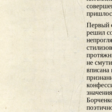
соверше
пришлось
Первый е
решил со
непрогл
стилизо
протяжны
не смути
вписана 
признан
конфесси
значения
Борченк
поэтичн