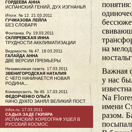
ГОРДЕЕВА АННА
понятия:
ИСПАНСКИЙ ГЕНИЙ, ДУХ ИЗГНАНЬЯ
одиноче
Итоги. № 12. 21.03.2011
ГУЧМАЗОВА ЛЕЙЛА
бессюже
БЕЗ СЛОВАРЯ
свивающ
Фонтанка. Ру. 19.03.2011
СКЛЯРЕВСКАЯ ИННА
трансфо
ТРУДНОСТИ АККЛИМАТИЗАЦИИ
на мело
Ведомости. № 47. 18.03.2011
носталь
ГАЛАЙДА АННА
ДВЕ ВЕРСИИ ПРЕМЬЕРЫ
Независимая газета. 17.03.2011
Важная ф
ЗВЕНИГОРОДСКАЯ НАТАЛИЯ
у нас бы
С ЧЕГО НАЧИНАЕТСЯ НОВАЯ
РОДИНА...
известна
Коммерсантъ. № 45. 17.03.2011
Na Flore
ФЕДОРЧЕНКО ОЛЬГА
НАЧО ДУАТО ЗАНЯЛ ВЕЛИКИЙ ПОСТ
имени Ст
Infox.ru. 17.03.2011
разом. Б
САДЫХ-ЗАДЕ ГЮЛЯРА
ИСПАНСКИЙ ХОРЕОГРАФ УШЕЛ В
посыпал
РУССКИЙ КОСМОС