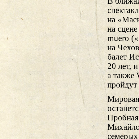
В ближа
спектакл
на «Маск
на сцене
muero («
на Чехо
балет Ис
20 лет, 
а также 
пройдут 
Мировая 
останетс
Пробная
Михайло
семерых