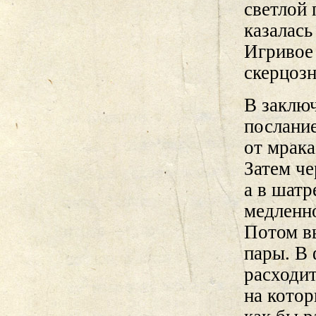
светлой
казалась
Игривое
скерцозн
В заключ
послание
от мрака
Затем че
а в шатр
медленно
Потом в
пары. В 
расходит
на котор