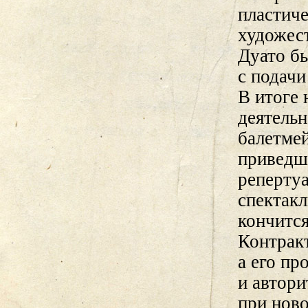
пластиче
художест
Дуато б
с подачи
В итоге 
деятельн
балетмей
приведш
репертуа
спектак
кончится
Контракт
а его пр
и автор
при нов