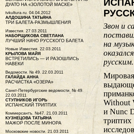
ИСПА
ДУАТО НА «ЗОЛОТОЙ МАСКЕ»
РУСС
tvkultura.ru. 04.04.2012
АЛДОШИНА ТАТЬЯНА
ТРИ БАЛЕТА-РАЗМЫШЛЕНИЯ
Звон и с
Известия. 27.03.2011
постави
НАБОРЩИКОВА СВЕТЛАНА
ЛУЧШИЙ НАЧО РУССКОГО БАЛЕТА
на музы
Новые Известия. 22.03.2011
оказалс
КРЫЛОВА МАЙЯ
ВСТРЕТИЛИСЬ — И РАЗОШЛИСЬ
русским.
НАВЕКИ
Ведомости. № 49. 22.03.2011
Мировая
ГАЛАЙДА АННА
РАСЧИСТКА «ОЗЕРА»
выдающе
Санкт-Петербургские ведомости. № 49.
приманко
22.03.2011
СТУПНИКОВ ИГОРЬ
Without 
ИСПАНСКИЙ ТРИПТИХ
и Nunc 
Коммерсантъ. №47. 21.03.2011
КУЗНЕЦОВА ТАТЬЯНА
триптих
МАЖОР ПОСЛЕ МИНОРА
исследов
Московские новости. 21.03.2011