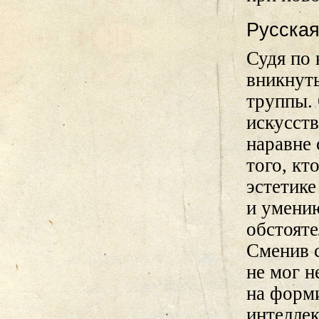
Русская
Судя по 
вникнут
труппы. 
искусств
наравне 
того, кт
эстетике
и умени
обстояте
Сменив 
не мог н
на форми
интеллек