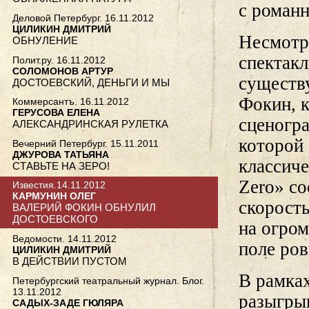
с романн
Деловой Петербург. 16.11.2012
ЦИЛИКИН ДМИТРИЙ
Несмотр
ОБНУЛЕНИЕ
спектакл
Полит.ру. 16.11.2012
СОЛОМОНОВ АРТУР
существ
ДОСТОЕВСКИЙ, ДЕНЬГИ И МЫ
Фокин, к
Коммерсантъ. 16.11.2012
ГЕРУСОВА ЕЛЕНА
сценогра
АЛЕКСАНДРИНСКАЯ РУЛЕТКА
которой 
Вечерний Петербург. 15.11.2011
ДЖУРОВА ТАТЬЯНА
классиче
СТАВЬТЕ НА ЗЕРО!
Zero» со
Известия.14.11.2012
КАРМУНИН ОЛЕГ
скорост
ВАЛЕРИЙ ФОКИН ОБНУЛИЛ
ДОСТОЕВСКОГО
на огром
Ведомости. 14.11.2012
поле ров
ЦИЛИКИН ДМИТРИЙ
В ДЕЙСТВИИ ПУСТОМ
В рамка
Петербургский театральный журнал. Блог.
13.11.2012
разыгрыв
САДЫХ-ЗАДЕ ГЮЛЯРА