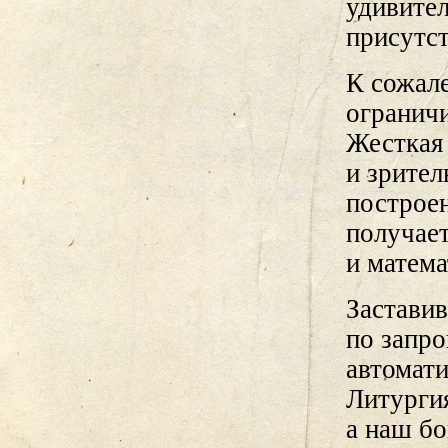
удивител
присутст
К сожале
огранич
Жесткая 
и зрител
построен
получает
и матема
Застави
по запр
автомати
Литурги
а наш бо