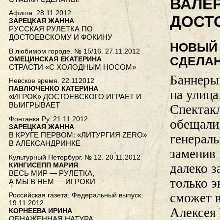
ВАЛЕ
Афиша. 28.11.2012
ДОСТ
ЗАРЕЦКАЯ ЖАННА
РУССКАЯ РУЛЕТКА ПО
ДОСТОЕВСКОМУ И ФОКИНУ
НОВЫЙ 
В любимом городе. № 15/16. 27.11.2012
СДЕЛАН
ОМЕЦИНСКАЯ ЕКАТЕРИНА
СТРАСТИ «С ХОЛОДНЫМ НОСОМ»
Баннеры
Невское время. 22.112012
ПАВЛЮЧЕНКО КАТЕРИНА
на улица
«ИГРОК» ДОСТОЕВСКОГО ИГРАЕТ И
ВЫИГРЫВАЕТ
Спектак
Фонтанка.Ру. 21.11.2012
обещали 
ЗАРЕЦКАЯ ЖАННА
В КРУГЕ ПЕРВОМ: «ЛИТУРГИЯ ZERO»
генерал
В АЛЕКСАНДРИНКЕ
заменив 
Культурный Петербург. № 12. 20.11.2012
КИНГИСЕПП МАРИЯ
далеко з
ВЕСЬ МИР — РУЛЕТКА,
только 
А МЫ В НЕМ — ИГРОКИ
сможет 
Российская газета: Федеральный выпуск.
19.11.2012
Алексея
КОРНЕЕВА ИРИНА
ОБНАЖЕННАЯ НАТУРА