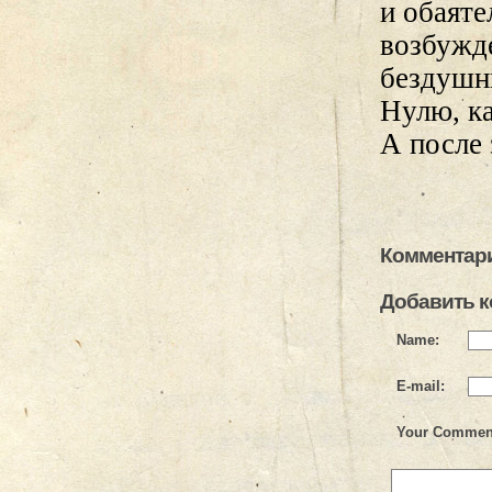
и обаяте
возбужде
бездушн
Нулю, ка
А после 
Комментари
Добавить 
Name:
E-mail:
Your Commen