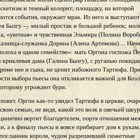
аскетизм и темный колорит; площадку, на которой
ются события, окружает мрак. Из него и выступают
ея Бызгу — милый простак и большой ребенок; мол
ма, «уютная» и чувственная Эльмира (Полина Воробь
казница-служанка Дорина (Алена Артемова)… Начи
полоха в одном семействе»: мать Оргона госпожа Пе
 крикливая дама (Галина Бызгу), с руганью покидае
кроме нее и сына, не ценит набожного Тартюфа. При
сти выбора пьесы она откликается важной для Козл
которому угрожают бури.
южет. Оргон как-то увидел Тартюфа в церкви, очар
 свою семью, не видя, какой это волк в овечьей шкур
инично вертит благодетелем, портя отношения ме
, а к финалу пьесы и вовсе прибирает дом к рукам
 посланник короля, чудом разрешивший сюжетные