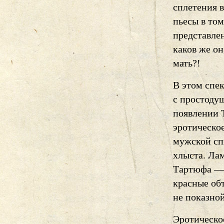
сплетения в
пьесы в том
представлен
каков же он
мать?!
В этом спе
с простоду
появлении 
эротическо
мужской сп
хлыста. Лам
Тартюфа — 
красные об
не показной
Эротическо