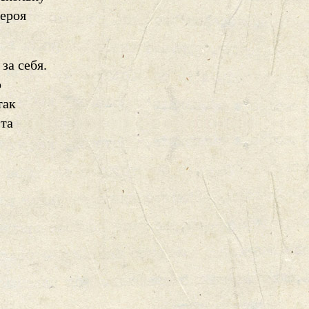
героя
за себя.
о
так
эта