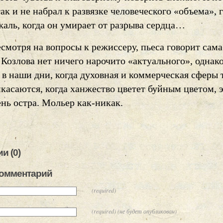
ак и не набрал к развязке человеческого «объема», 
жаль, когда он умирает от разрыва сердца…
есмотря на вопросы к режиссеру, пьеса говорит сама 
Козлова нет ничего нарочито «актуального», однак
в наши дни, когда духовная и коммерческая сферы 
касаются, когда ханжество цветет буйным цветом, 
нь остра. Мольер как-никак.
и (0)
комментарий
(required)
(required) (не будет опубликован)