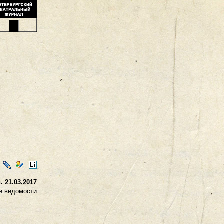
ontakte
LiveJournal
Мой
LiveInternet
Мир
 21.03.2017
е ведомости