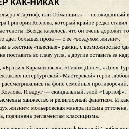
Р КАК-НИКАК
ольера «Тартюф, или Обманщик» — неожиданный 
ра Григория Козлова, который крайне редко ставил
е тексты. Всегда казалось, что он очень дорожит т
то дает большая проза — с ее «воздухом жизни»,
ым в жесткие «пьесные» рамки, с возможностью од
а поставить во главу угла, а другие оставить за кад
, «Братьях Карамазовых», «Тихом Доне», «Днях Ту
пектаклях петербургской «Мастерской» герои любов
о рассматривались на фоне семейных противоречий,
Козлова. И вдруг — скандальный, злой «Тартюф»,
высмеяны ханжество и религиозный фанатизм. И ка
дух жизни»: мольеровская манера письма отточена,
а, подчинена регламентам классицизма.
ольеровской эпохи сценограф Николай Слободяни