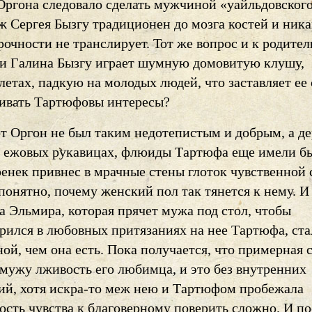
Оргона следовало сделать мужчиной «уайльдовского
ж Сергея Бызгу традиционен до мозга костей и ник
очности не транслирует. Тот же вопрос и к родите
ли Галина Бызгу играет шумную домовитую клушу,
 летах, падкую на молодых людей, что заставляет ее
аивать Тартюфовы интересы?
от Оргон не был таким недотепистым и добрым, а д
в ежовых рукавицах, флюиды Тартюфа еще имели б
ренек привнес в мрачные стены глоток чувственной 
понятно, почему женский пол так тянется к нему. И
а Эльмира, которая прячет мужа под стол, чтобы
ерился в любовных притязаниях на нее Тартюфа, ста
ой, чем она есть. Пока получается, что примерная 
 мужу лживость его любимца, и это без внутренних
ий, хотя искра-то меж нею и Тартюфом пробежала
ость чувства к благоверному поверить сложно. И п