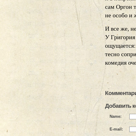
сам Оргон т
не особо и 
И все же, н
У Григория 
ощущается: 
тесно сопри
комедия оче
Комментари
Добавить 
Name:
E-mail: