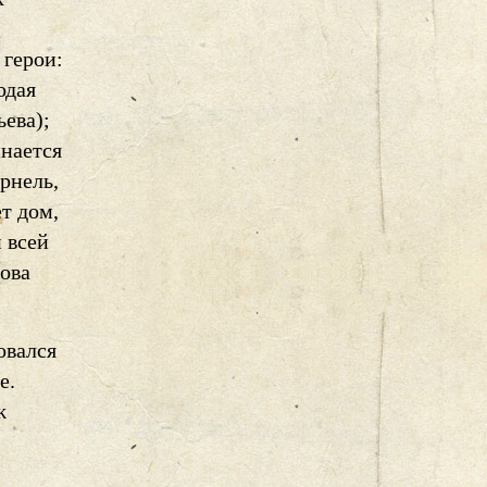
 герои:
одая
ева);
нается
рнель,
т дом,
 всей
ова
овался
е.
ж
.