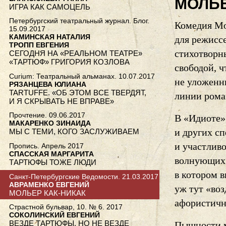
МОЛЬЕ
ИГРА КАК САМОЦЕЛЬ
Петербургский театральный журнал. Блог.
Комедия М
15.09.2017
КАМИНСКАЯ НАТАЛИЯ
для режиссе
ТРОПП ЕВГЕНИЯ
стихотворны
СЕГОДНЯ НА «РЕАЛЬНОМ ТЕАТРЕ»
«ТАРТЮФ» ГРИГОРИЯ КОЗЛОВА
свободой, ч
Curium: Театральный альманах. 10.07.2017
не уложенн
РЯЗАНЦЕВА ЮЛИАНА
TARTUFFE. «ОБ ЭТОМ ВСЕ ТВЕРДЯТ,
линии роман
И Я СКРЫВАТЬ НЕ ВПРАВЕ»
Прочтение. 09.06.2017
В «Идиоте»
МАКАРЕНКО ЗИНАИДА
и других с
МЫ С ТЕМИ, КОГО ЗАСЛУЖИВАЕМ
и участлив
Пропись. Апрель 2017
СПАССКАЯ МАРГАРИТА
волнующих 
ТАРТЮФЫ ТОЖЕ ЛЮДИ
в котором 
Санкт-Петербургские Ведомости. 21.03.2017
АВРАМЕНКО ЕВГЕНИЙ
уж тут «воз
МОЛЬЕР КАК-НИКАК
афористичн
Страстной бульвар, 10. № 6. 2017
СОКОЛИНСКИЙ ЕВГЕНИЙ
ВЕЗДЕ ТАРТЮФЫ, НО НЕ ВЕЗДЕ
Пышности м