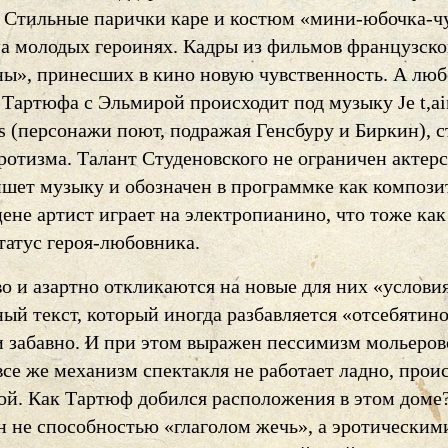
 Стильные парички каре и костюм «мини-юбочка-ч
на молодых героинях. Кадры из фильмов французск
ны», принесших в кино новую чувственность. А лю
 Тартюфа с Эльмирой происходит под музыку Je t,
us (персонажи поют, подражая Генсбуру и Биркин), 
ротизма. Талант Студеновского не ограничен актерс
ишет музыку и обозначен в программке как компози
ене артист играет на электропианино, что тоже как
татус героя-любовника.
о и азартно откликаются на новые для них «условия
ный текст, который иногда разбавляется «отсебяти
и забавно. И при этом выражен пессимизм мольеров
се же механизм спектакля не работает ладно, прои
бой. Как Тартюф добился расположения в этом доме
н не способностью «глаголом жечь», а эротическим