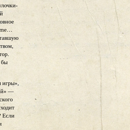
улочки-
ой
бовное
aime…
ставшую
твом,
тор.
 бы
 игры»,
ной» —
ского
сходит
? Если
и