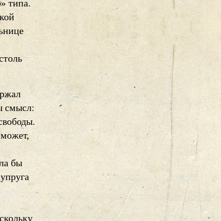
» типа.
акой
льнице
 столь
ержал
ы смысл:
свободы.
 может,
ла бы
супруга
оскольку