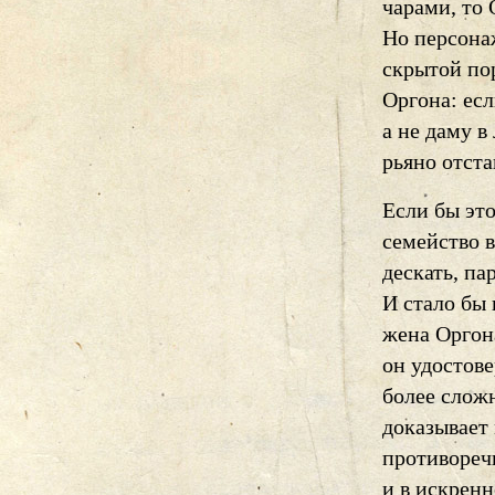
чарами, то 
Но персона
скрытой пор
Оргона: ес
а не даму в
рьяно отст
Если бы эт
семейство 
дескать, па
И стало бы 
жена Оргон
он удостов
более сложн
доказывает
противореч
и в искренн