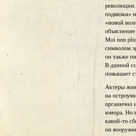
революции.
подвязки» 
«новой вол
объяснение
Moi non pl
символом э
он также п
В данной сц
повышает с
Актеры жив
на остроум
органично 
юмора. Но в
какой-то с
он вооруже