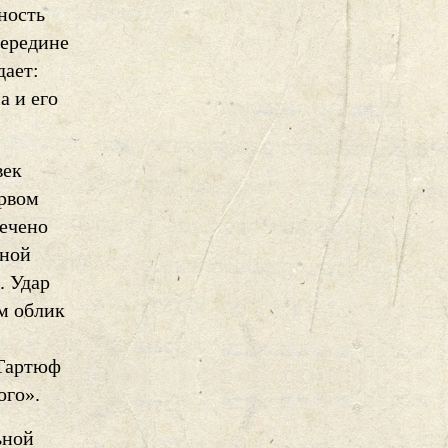
ность
середине
дает:
а и его
век
рвом
ечено
нной
. Удар
ам облик
 Тартюф
ого».
ьной