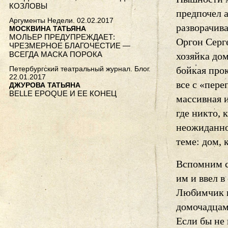
КОЗЛОВЫ
предпочел 
Аргументы Недели. 02.02.2017
разворачива
МОСКВИНА ТАТЬЯНА
МОЛЬЕР ПРЕДУПРЕЖДАЕТ:
Оргон Серг
ЧРЕЗМЕРНОЕ БЛАГОЧЕСТИЕ —
ВСЕГДА МАСКА ПОРОКА
хозяйка до
Петербургский театральный журнал. Блог.
бойкая про
22.01.2017
все с «пере
ДЖУРОВА ТАТЬЯНА
BELLE EPOQUE И ЕЕ КОНЕЦ
массивная и
где никто, 
неожиданно
теме: дом, 
Вспомним с
им и ввел в
Любимчик ц
домочадцами
Если бы не