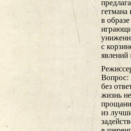
предлаг
гетмана 
в образе
играющи
униженны
с корзин
явлений
Режиссер
Вопрос:
без отве
жизнь н
прощани
из лучши
задейств
в шеренг