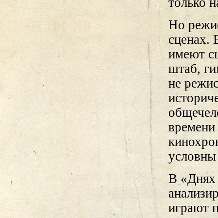
только н
Но режис
сценах.
имеют с
штаб, ги
не режи
историче
общечел
времени 
кинохрон
условны
В «Днях
анализир
играют п