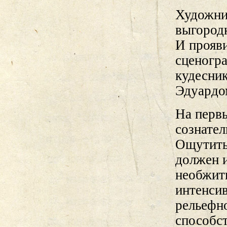
Художни
выгородк
И прояви
сценогр
кудесник
Эдуардо
На первы
сознател
Ощутить
должен 
необжит
интенсив
рельефн
способст