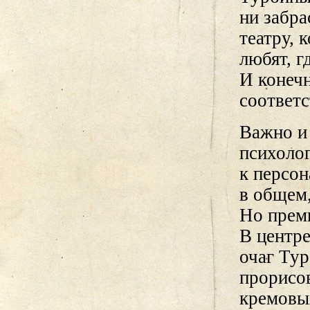
ни забра
театру, 
любят, г
И конечн
соответс
Важно и 
психолог
к персон
в общем,
Но прем
В центре
очаг Тур
прорисов
кремовы