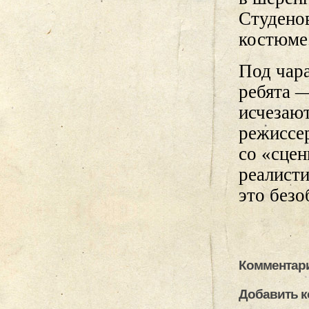
Студено
костюме
Под чара
ребята 
исчезаю
режиссер
со «сцен
реалисти
это безо
Комментари
Добавить 