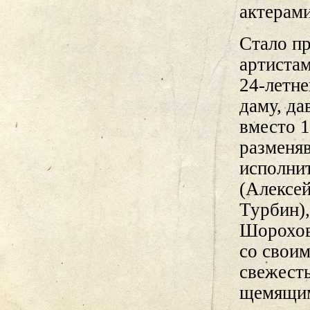
актерам
Стало пр
артистам
24-летне
даму, да
вместо 
разменя
исполни
(Алексе
Турбин),
Шорохов
со своим
свежесть
щемящим: