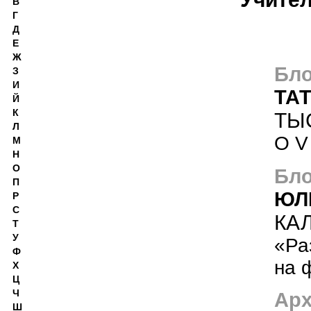
В
Г
Д
Е
Ж
Бло
З
И
ТА
Й
К
ТЫ
Л
О V
М
Н
О
Бло
П
ЮЛ
Р
С
КА
Т
У
«Ра
Ф
на 
Х
Ц
Ч
Арх
Ш