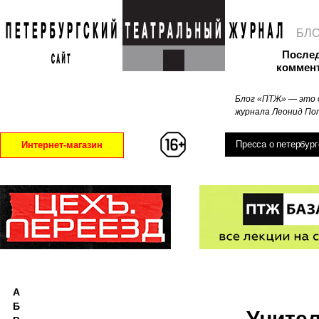
БЛ
После
коммен
Блог «ПТЖ» — это 
журнала Леонид Поп
Пресса о петербург
Интернет-магазин
А
Б
Учител