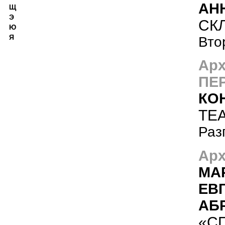
АН
Щ
Э
СК
Ю
Я
Вто
Арх
ПЕ
КО
ТЕ
Раз
Арх
МА
ЕВ
АБ
«С