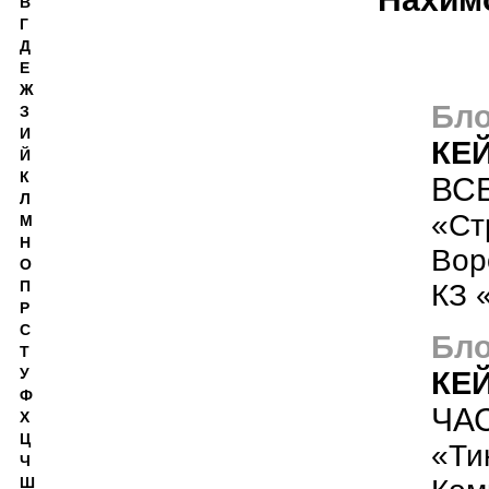
В
Г
Д
Е
Ж
Бло
З
И
КЕ
Й
К
ВС
Л
«Ст
М
Н
Вор
О
П
КЗ 
Р
С
Бло
Т
У
КЕ
Ф
ЧА
Х
Ц
«Ти
Ч
Ш