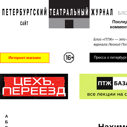
БЛ
После
коммен
Блог «ПТЖ» — это 
журнала Леонид Поп
Пресса о петербург
Интернет-магазин
А
Б
Нахим