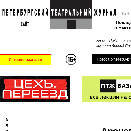
БЛ
После
коммен
Блог «ПТЖ» — это 
журнала Леонид Поп
Пресса о петербург
Интернет-магазин
А
Б
Ароно