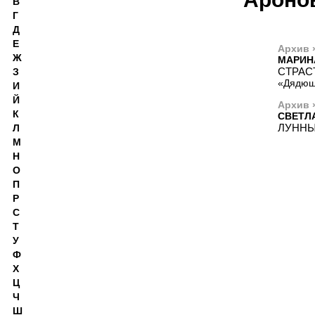
В
Г
Д
Е
Архив 
Ж
МАРИН
СТРАС
З
«Дядюшк
И
Й
Архив 
К
СВЕТЛ
ЛУННЫ
Л
М
Н
О
П
Р
С
Т
У
Ф
Х
Ц
Ч
Ш