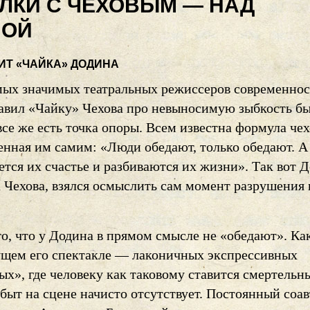
ЛКИ С ЧЕХОВЫМ — НАД
НОЙ
ИТ «ЧАЙКА» ДОДИНА
мых значимых театральных режиссеров современнос
авил «Чайку» Чехова про невыносимую зыбкость бы
все же есть точка опоры. Всем известна формула че
енная им самим: «Люди обедают, только обедают. А 
ется их счастье и разбиваются их жизни». Так вот Д
а Чехова, взялся осмыслить сам момент разрушения
го, что у Додина в прямом смысле не «обедают». Ка
ущем его спектакле — лаконичных экспрессивных
ых», где человеку как таковому ставится смертельн
быт на сцене начисто отсутствует. Постоянный соа