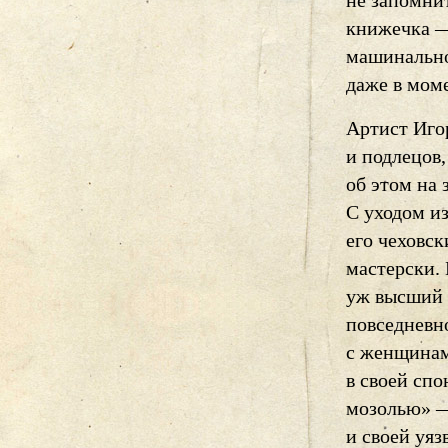
не запомнит
книжечка — 
машинально 
даже в мом
Артист Иго
и подлецов,
об этом на
С уходом и
его чеховск
мастерски. 
уж высший п
повседневн
с женщинам
в своей сп
мозолью» —
и своей уяз