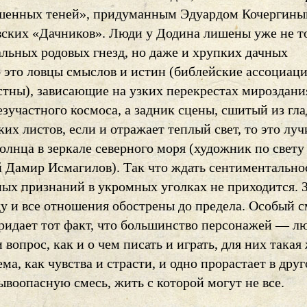
шенных теней», придуманным Эдуардом Кочергины
вских «Дачников». Люди у Додина лишены уже не т
льных родовых гнезд, но даже и хрупких дачных
это ловцы смыслов и истин (библейские ассоциаци
стны), зависающие на узких перекрестах мироздани
езучастного космоса, а задник сцены, сшитый из гл
их листов, если и отражает теплый свет, то это луч
олнца в зеркале северного моря (художник по свет
 Дамир Исмагилов). Так что ждать сентиментально
ых признаний в укромных уголках не приходится. З
ду и все отношения обострены до предела. Особый 
ридает тот факт, что большинство персонажей — л
и вопрос, как и о чем писать и играть, для них такая
ма, как чувства и страсти, и одно прорастает в друг
ывоопасную смесь, жить с которой могут не все.