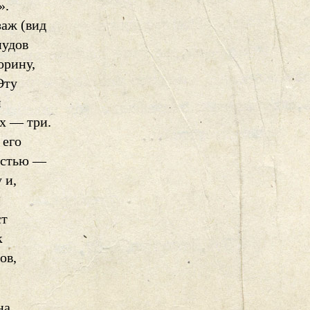
».
заж (вид
пудов
орину,
Эту
и
х — три.
 его
остью —
 и,
ст
к
ов,
на