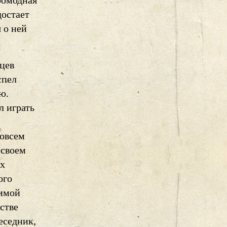
аромодная
достает
 о ней
цев
спел
ю.
л играть
совсем
 своем
ях
ого
бимой
стве
еседник,