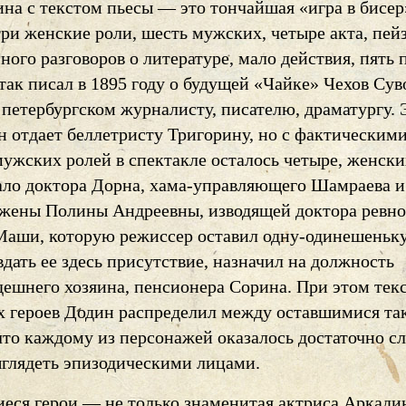
на с текстом пьесы — это тончайшая «игра в бисер
ри женские роли, шесть мужских, четыре акта, пей
много разговоров о литературе, мало действия, пять 
ак писал в 1895 году о будущей «Чайке» Чехов Сув
 петербургском журналисту, писателю, драматургу. 
н отдает беллетристу Тригорину, но с фактическим
мужских ролей в спектакле осталось четыре, женски
ало доктора Дорна, хама-управляющего Шамраева и
 жены Полины Андреевны, изводящей доктора ревн
Маши, которую режиссер оставил одну-одинешеньку
дать ее здесь присутствие, назначил на должность
дешнего хозяина, пенсионера Сорина. При этом тек
 героев Додин распределил между оставшимися та
то каждому из персонажей оказалось достаточно сл
ыглядеть эпизодическими лицами.
иеся герои — не только знаменитая актриса Аркади