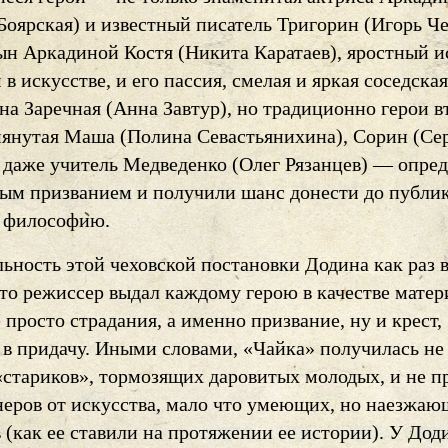
Боярская) и известный писатель Тригорин (Игорь Че
ын Аркадиной Костя (Никита Каратаев), яростный и
в искусстве, и его пассия, смелая и яркая соседская
а Заречная (Анна Завтур), но традиционно герои в
мянутая Маша (Полина Севастьянихина), Сорин (Се
 даже учитель Медведенко (Олег Рязанцев) — опре
ным призванием и получили шанс донести до публи
 философию.
ьность этой чеховской постановки Додина как раз 
что режиссер выдал каждому герою в качестве матер
 просто страдания, а именно призвание, ну и крест,
 в придачу. Иными словами, «Чайка» получилась не
«стариков», тормозящих даровитых молодых, и не 
еров от искусства, мало что умеющих, но наезжа
 (как ее ставили на протяжении ее истории). У Дод