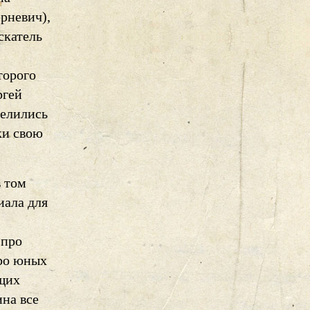
рневич),
скатель
торого
ргей
делились
ки свою
в том
иала для
 про
про юных
ющих
ина все