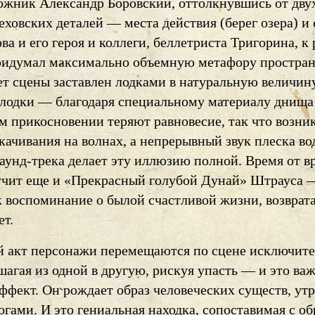
ожник Александр Боровский, оттолкнувшись от дву
ховских деталей — места действия (берег озера) и 
ва и его героя и коллеги, беллетриста Тригорина, к
ридумал максимально объемную метафору простран
т сцены заставлен лодками в натуральную величину
 лодки — благодаря специальному материалу днища
м прикосновении теряют равновесие, так что возни
качивания на волнах, а непрерывный звук плеска во
саунд-трека делает эту иллюзию полной. Время от 
вучит еще и «Прекрасный голубой Дунай» Штрауса 
к воспоминание о былой счастливой жизни, возврат
ет.
й акт персонажи перемещаются по сцене исключит
шагая из одной в другую, рискуя упасть — и это ва
эффект. Он рождает образ человеческих существ, ут
огами. И это гениальная находка, сопоставимая с о