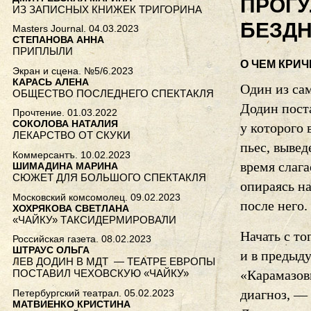
ПРОГУ
ИЗ ЗАПИСНЫХ КНИЖЕК ТРИГОРИНА
БЕЗД
Masters Journal. 04.03.2023
СТЕПАНОВА АННА
ПРИПЛЫЛИ
О ЧЕМ КРИЧ
Экран и сцена. №5/6.2023
КАРАСЬ АЛЕНА
Один из са
ОБЩЕСТВО ПОСЛЕДНЕГО СПЕКТАКЛЯ
Додин пост
Прочтение. 01.03.2022
СОКОЛОВА НАТАЛИЯ
у которого 
ЛЕКАРСТВО ОТ СКУКИ
пьес, вывед
Коммерсантъ. 10.02.2023
время слага
ШИМАДИНА МАРИНА
СЮЖЕТ ДЛЯ БОЛЬШОГО СПЕКТАКЛЯ
опираясь н
Mосковский комсомолец. 09.02.2023
после него.
ХОХРЯКОВА СВЕТЛАНА
«ЧАЙКУ» ТАКСИДЕРМИРОВАЛИ
Начать с то
Российская газета. 08.02.2023
ШТРАУС ОЛЬГА
и в предыд
ЛЕВ ДОДИН В МДТ — ТЕАТРЕ ЕВРОПЫ
ПОСТАВИЛ ЧЕХОВСКУЮ «ЧАЙКУ»
«Карамазов
диагноз, — 
Петербургский театрал. 05.02.2023
МАТВИЕНКО КРИСТИНА