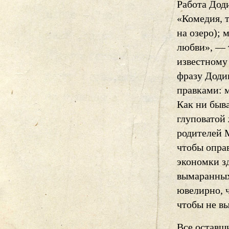
Работа Доди
«Комедия, т
на озеро); 
любви», — т
известному
фразу Доди
правками: 
Как ни быв
глуповатой
родителей 
чтобы оправ
экономки з
вымаранных
ювелирно, ч
чтобы не в
Все оставш