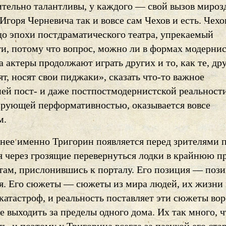
ительно талантливы, у каждого — свой вызов мироз
Игоря Черневича так и вовсе сам Чехов и есть. Чехо
о эпохи постдраматического театра, упрекаемый
ти, потому что вопрос, можно ли в формах модерни
да актеры продолжают играть других и то, как те, др
ят, носят свои пиджаки», сказать что-то важное
ней пост- и даже постпостмодернистской реальност
ирующей перформативностью, оказывается вовсе
м.
енее именно Тригорин появляется перед зрителями 
я через грозящие перевернуться лодки в крайнюю п
 там, прислонившись к порталу. Его позиция — поз
я. Его сюжеты — сюжеты из мира людей, их жизни 
катастроф, и реальность поставляет эти сюжеты во
е выходить за пределы одного дома. Их так много, ч