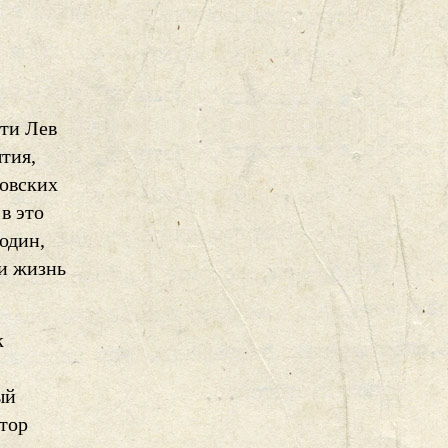
ти Лев
тия,
ховских
в это
один,
 и жизнь
к
ый
втор