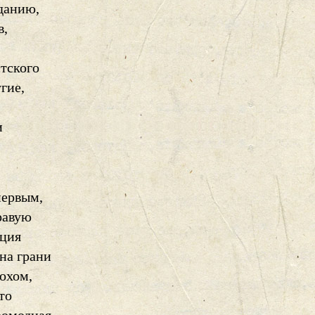
данию,
в,
стского
угие,
и
первым,
равую
иция
на грани
рохом,
то