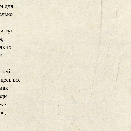
м для
олько
и тут
я,
адких
и
у —
стей
десь все
смак
юди
 же
ое,