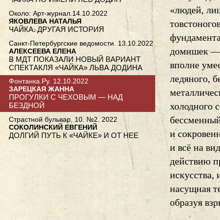
«людей, ли
Около: Арт-журнал.14.10.2022
ЯКОВЛЕВА НАТАЛЬЯ
товстоного
ЧАЙКА. ДРУГАЯ ИСТОРИЯ
фундамента
Санкт-Петербургские ведомости. 13.10.2022
домишек — 
АЛЕКСЕЕВА ЕЛЕНА
В МДТ ПОКАЗАЛИ НОВЫЙ ВАРИАНТ
вполне уме
СПЕКТАКЛЯ «ЧАЙКА» ЛЬВА ДОДИНА
ледяного, б
Фонтанка.Ру. 12.10.2022
ЗАРЕЦКАЯ ЖАННА
металлическ
ПРОГУЛКИ С ЧЕХОВЫМ — НАД
холодного с
БЕЗДНОЙ
бессменный
Страстной бульвар, 10. №2. 2022
СОКОЛИНСКИЙ ЕВГЕНИЙ
и сокровенн
ДОЛГИЙ ПУТЬ К «ЧАЙКЕ» И ОТ НЕЕ
и всё на ви
действию п
искусства, 
насущная те
образуя взр