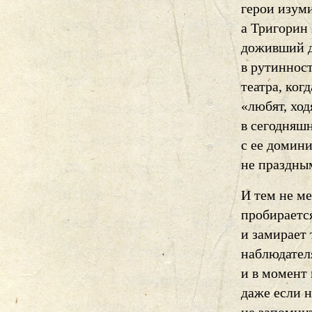
герои изум
а Тригорин 
доживший д
в рутиннос
театра, ког
«любят, ход
в сегодняш
с ее домин
не праздны
И тем не м
пробираетс
и замирает
наблюдател
и в момент 
даже если н