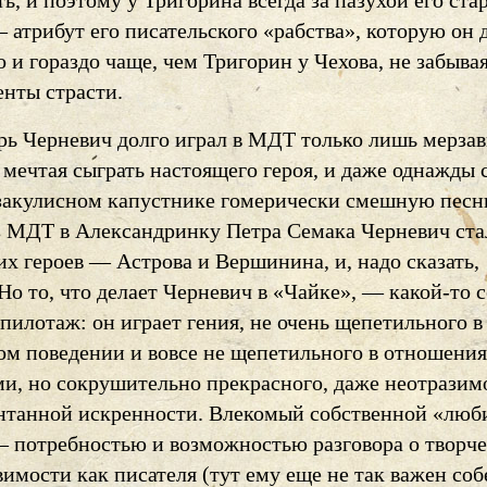
ь, и поэтому у Тригорина всегда за пазухой его ст
атрибут его писательского «рабства», которую он 
и гораздо чаще, чем Тригорин у Чехова, не забывая
енты страсти.
рь Черневич долго играл в МДТ только лишь мерзав
 мечтая сыграть настоящего героя, и даже однажды 
 закулисном капустнике гомерически смешную песн
з МДТ в Александринку Петра Семака Черневич ста
их героев — Астрова и Вершинина, и, надо сказать,
Но то, что делает Черневич в «Чайке», — какой-то 
илотаж: он играет гения, не очень щепетильного в
ом поведении и вовсе не щепетильного в отношени
и, но сокрушительно прекрасного, даже неотразим
онтанной искренности. Влекомый собственной «лю
 потребностью и возможностью разговора о творче
вимости как писателя (тут ему еще не так важен соб