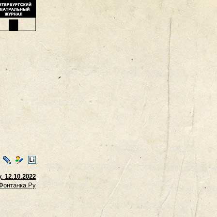
ontakte
LiveJournal
Мой
LiveInternet
Мир
. 12.10.2022
Фонтанка.Ру