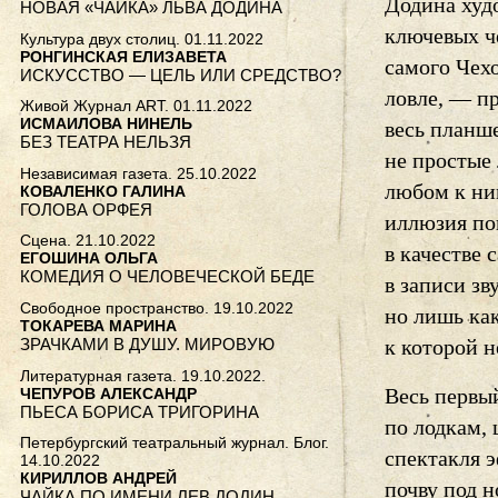
Додина худ
НОВАЯ «ЧАЙКА» ЛЬВА ДОДИНА
ключевых че
Культура двух столиц. 01.11.2022
РОНГИНСКАЯ ЕЛИЗАВЕТА
самого Чехо
ИСКУССТВО — ЦЕЛЬ ИЛИ СРЕДСТВО?
ловле, — п
Живой Журнал ART. 01.11.2022
ИСМАИЛОВА НИНЕЛЬ
весь планше
БЕЗ ТЕАТРА НЕЛЬЗЯ
не простые
Независимая газета. 25.10.2022
любом к ни
КОВАЛЕНКО ГАЛИНА
ГОЛОВА ОРФЕЯ
иллюзия по
Сцена. 21.10.2022
в качестве 
ЕГОШИНА ОЛЬГА
КОМЕДИЯ О ЧЕЛОВЕЧЕСКОЙ БЕДЕ
в записи з
Свободное пространство. 19.10.2022
но лишь ка
ТОКАРЕВА МАРИНА
ЗРАЧКАМИ В ДУШУ. МИРОВУЮ
к которой н
Литературная газета. 19.10.2022.
Весь первы
ЧЕПУРОВ АЛЕКСАНДР
ПЬЕСА БОРИСА ТРИГОРИНА
по лодкам, 
Петербургский театральный журнал. Блог.
спектакля 
14.10.2022
КИРИЛЛОВ АНДРЕЙ
почву под н
ЧАЙКА ПО ИМЕНИ ЛЕВ ДОДИН