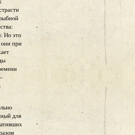
х
страсти
 рыбной
ства:
. Но это
 они при
кает
ды
времени
—
а
ельно
жный для
ративших
бразом