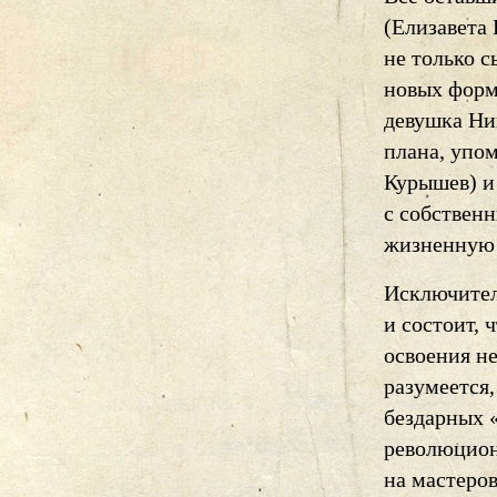
(Елизавета 
не только с
новых форм 
девушка Нин
плана, упо
Курышев) и
с собствен
жизненную
Исключител
и состоит, 
освоения не
разумеется,
бездарных 
революцион
на мастеров