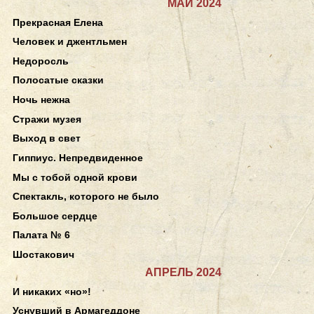
МАЙ 2024
Прекрасная Елена
Человек и джентльмен
Недоросль
Полосатые сказки
Ночь нежна
Стражи музея
Выход в свет
Гиппиус. Непредвиденное
Мы с тобой одной крови
Спектакль, которого не было
Большое сердце
Палата № 6
Шостакович
АПРЕЛЬ 2024
И никаких «но»!
Уснувший в Армагеддоне