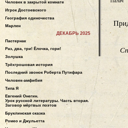
Палач
Человек в закрытой комнате
Игрок Достоевского
География одиночества
Прид
Марлен
ДЕКАБРЬ 2025
Пастернак
Сп
Раз, два, три! Ёлочка, гори!
Золушка
Трёхгрошовая история
Последний звонок Роберта Путифара
Человек-амфибия
Типа Я
Евгений Онегин.
Урок русской литературы. Часть вторая.
Заговор мёртвых поэтов
Бруклинская сказка
Ромео и Джульетта