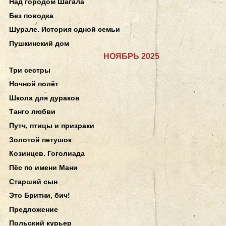
Над городом Шагала
Без поводка
Шурале. История одной семьи
Пушкинский дом
НОЯБРЬ 2025
Три сестры
Ночной полёт
Школа для дураков
Танго любви
Путч, птицы и призраки
Золотой петушок
Козинцев. Гоголиада
Пёс по имени Мани
Старший сын
Это Бритни, бич!
Предложение
Польский курьер