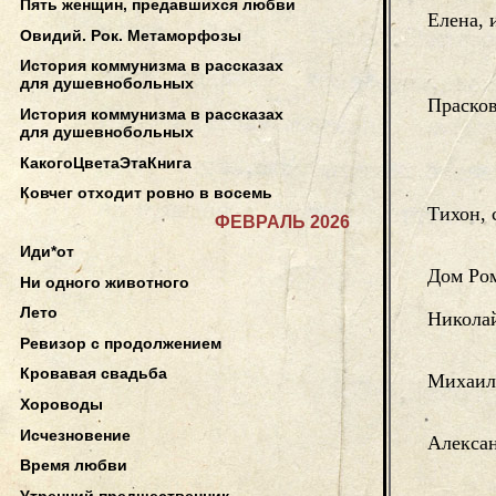
Пять женщин, предавшихся любви
Елена, 
Овидий. Рок. Метаморфозы
История коммунизма в рассказах
для душевнобольных
Прасков
История коммунизма в рассказах
для душевнобольных
КакогоЦветаЭтаКнига
Ковчег отходит ровно в восемь
Тихон, 
ФЕВРАЛЬ 2026
Иди*от
Дом Ро
Ни одного животного
Лето
Никола
Ревизор с продолжением
Кровавая свадьба
Михаил
Хороводы
Исчезновение
Алекса
Время любви
Утренний предшественник