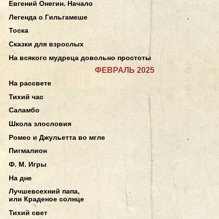
Евгений Онегин. Начало
Легенда о Гильгамеше
Тоска
Сказки для взрослых
На всякого мудреца довольно простоты
ФЕВРАЛЬ 2025
На рассвете
Тихий час
Саламбо
Школа злословия
Ромео и Джульетта во мгле
Пигмалион
Ф. М. Игры
На дне
Лучшевсехний папа,
или Краденое солнце
Тихий свет