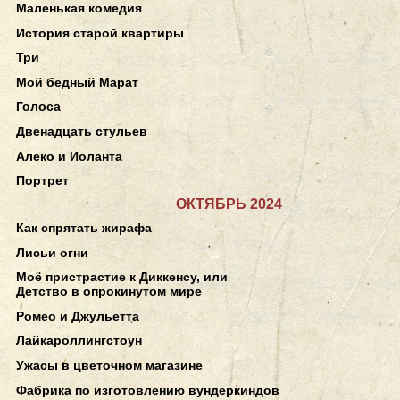
Маленькая комедия
История старой квартиры
Три
Мой бедный Марат
Голоса
Двенадцать стульев
Алеко и Иоланта
Портрет
ОКТЯБРЬ 2024
Как спрятать жирафа
Лисьи огни
Моё пристрастие к Диккенсу, или
Детство в опрокинутом мире
Ромео и Джульетта
Лайкароллингстоун
Ужасы в цветочном магазине
Фабрика по изготовлению вундеркиндов