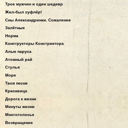
Трое мужчин и один шедевр
Жил-был суфлёр!
Сны Александринки. Сожаление
Залётные
Норма
Конструкторы Констриктора
Алые паруса
Атомный рай
Стулья
Море
Твоя песня
Красавица
Дорога к жизни
Минуты жизни
Многоголосье
Возвращение