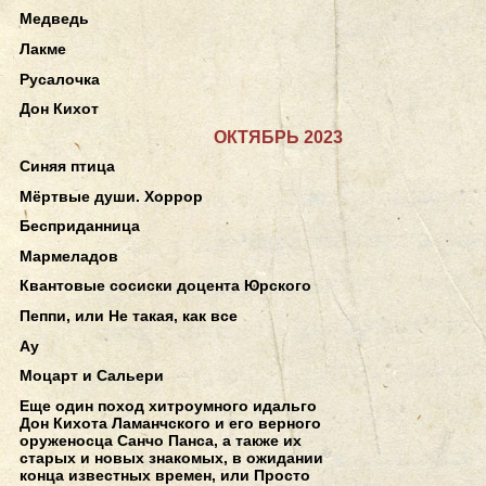
Медведь
Лакме
Русалочка
Дон Кихот
ОКТЯБРЬ 2023
Синяя птица
Мёртвые души. Хоррор
Бесприданница
Мармеладов
Квантовые сосиски доцента Юрского
Пеппи, или Не такая, как все
Ау
Моцарт и Сальери
Еще один поход хитроумного идальго
Дон Кихота Ламанчского и его верного
оруженосца Санчо Панса, а также их
старых и новых знакомых, в ожидании
конца известных времен, или Просто