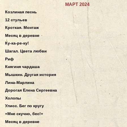
МАРТ 2024
Козлиная песнь
12 стульев
Кроткая. Монтаж
Месяц в деревне
Ку-ка-ре-ку!
Шагал. Цвета любви
Риф
Княгиня чардаша
Мышкин. Другая история
Лина-Марлина
Дорогая Елена Сергеевна
Холопы
Улисс. Бег по кругу
«Мне скучно, бес!»
Месяц в деревне