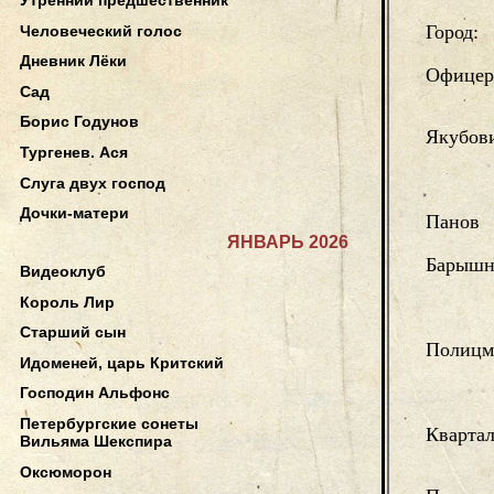
Город:
Человеческий голос
Дневник Лёки
Офицер
Сад
Борис Годунов
Якубов
Тургенев. Ася
Слуга двух господ
Дочки-матери
Панов
ЯНВАРЬ 2026
Барышн
Видеоклуб
Король Лир
Старший сын
Полицм
Идоменей, царь Критский
Господин Альфонс
Петербургские сонеты
Кварта
Вильяма Шекспира
Оксюморон