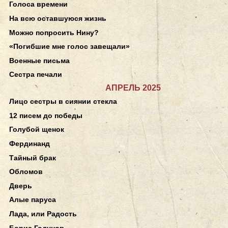
Голоса времени
На всю оставшуюся жизнь
Можно попросить Нину?
«Погибшие мне голос завещали»
Военные письма
Сестра печали
АПРЕЛЬ 2025
Лицо сестры в сиянии стекла
12 писем до победы
Голубой щенок
Фердинанд
Тайный брак
Обломов
Дверь
Алые паруса
Лада, или Радость
Борис Годунов