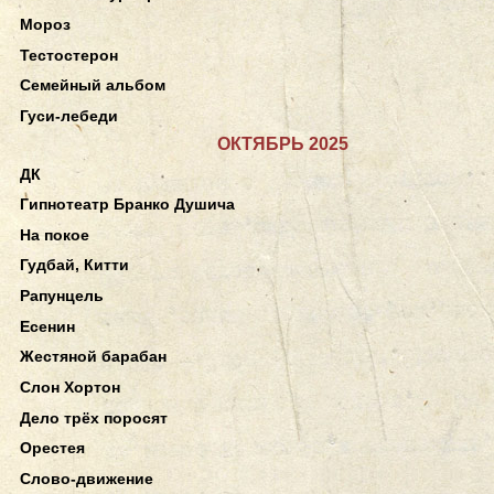
Мороз
Тестостерон
Семейный альбом
Гуси-лебеди
ОКТЯБРЬ 2025
ДК
Гипнотеатр Бранко Душича
На покое
Гудбай, Китти
Рапунцель
Есенин
Жестяной барабан
Слон Хортон
Дело трёх поросят
Орестея
Слово-движение