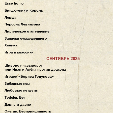
Esse homo
Биндюжник и Король
Левша
Персона Левинсона
Лирическое отступление
Записки сумасшедшего
Ханума
Игра в классики
СЕНТЯБРЬ 2025
Шиворот-навыворот,
или Иван и Алёна против дракона
Играем «Бориса Годунова»
Звёздные псы
Любовью не шутят
Тэффи. Бег
Давным-давно
Онегин. Беспринципность