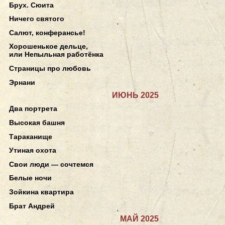
Брух. Сюита
Ничего святого
Салют, конферансье!
Хорошенькое дельце,
или Непыльная работёнка
Страницы про любовь
Эрнани
ИЮНЬ 2025
Два портрета
Высокая башня
Тараканище
Утиная охота
Свои люди — сочтемся
Белые ночи
Зойкина квартира
Брат Андрей
МАЙ 2025