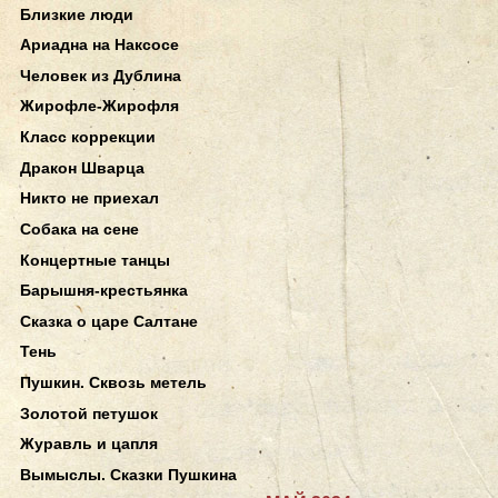
Близкие люди
Ариадна на Наксосе
Человек из Дублина
Жирофле-Жирофля
Класс коррекции
Дракон Шварца
Никто не приехал
Собака на сене
Концертные танцы
Барышня-крестьянка
Сказка о царе Салтане
Тень
Пушкин. Сквозь метель
Золотой петушок
Журавль и цапля
Вымыслы. Сказки Пушкина