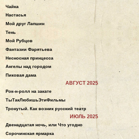
Чайка
Настасья
Мой друг Лапшин
Тень
Мой Рубцов
Фантазии Фарятьева
Несносная принцесса
Ангелы над городом
Пиковая дама
АВГУСТ 2025
Рок-н-ролл на закате
ТыТакЛюбишьЭтиФильмы
Тронутый. Как возник русский театр
ИЮЛЬ 2025
Двенадцатая ночь, или Что угодно
Сорочинская ярмарка