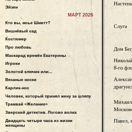
Настень
Эйзен
МАРТ 2026
Кто вы, мсье Шмитт?
Слуга
Вишнёвый сад
Костюмер
Про любовь
Дом Бе
Маскарад времён Екатерины
Николай
Игроки
8-го фл
Золотой ключик или...
Алексан
Вязаные носки
драгунс
Карлик-нос
Человек, который принял жену за шляпу
Михаил,
Трамвай «Желание»
Московс
Зверский детектив. Логово волка
Павел, 
Двадцать четыре часа из жизни
женщины