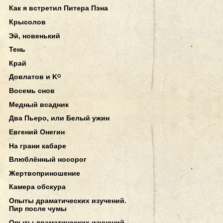
Как я встретил Питера Пэна
Крысолов
Эй, новенький
Тень
Край
Довлатов и Kᴼ
Восемь снов
Медный всадник
Два Пьеро, или Белый ужин
Евгений Онегин
На грани кабаре
Влюблённый носорог
Жертвоприношение
Камера обскура
Опыты драматических изучений.
Пир после чумы
Опыты драматических изучений.