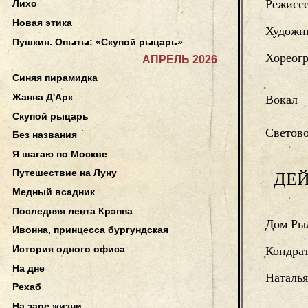
Режиссе
Лихо
Новая этика
Художн
Пушкин. Опыты: «Скупой рыцарь»
Хореогр
АПРЕЛЬ 2026
Синяя пирамидка
Жанна Д'Арк
Вокал
Скупой рыцарь
Светов
Без названия
Я шагаю по Москве
Путешествие на Луну
ДЕ
Медный всадник
Последняя лента Крэппа
Дом Ры
Ивонна, принцесса бургундская
История одного офиса
Кондра
На дне
Наталья
Рехаб
На заре жизни