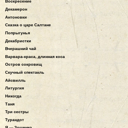
Воскресение
Декамерон
Антоновки
Сказка о царе Салтане
Попрыгунья
Декабристки
Вчерашний чай
Варвара-краса, длинная коса
Остров сокровищ
Скучный спектакль
Айсвилль
Литургия
Никогда
Таня
Три сестры
Турандот
Я — Зощенко