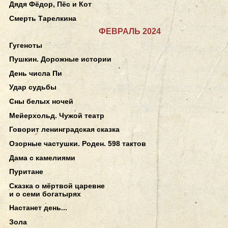
Дядя Фёдор, Пёс и Кот
Смерть Тарелкина
ФЕВРАЛЬ 2024
Гугеноты
Пушкин. Дорожные истории
День числа Пи
Удар судьбы
Сны белых ночей
Мейерхольд. Чужой театр
Говорит ленинградская сказка
Озорные частушки. Роден. 598 тактов
Дама с камелиями
Пуритане
Сказка о мёртвой царевне
и о семи богатырях
Настанет день...
Зола