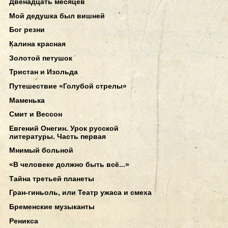
Двенадцать месяцев
Мой дедушка был вишней
Бог резни
Калина красная
Золотой петушок
Тристан и Изольда
Путешествие «Голубой стрелы»
Маменька
Смит и Вессон
Евгений Онегин. Урок русской
литературы. Часть первая
Мнимый больной
«В человеке должно быть всё...»
Тайна третьей планеты
Гран-гиньоль, или Театр ужаса и смеха
Бременские музыканты
Реникса