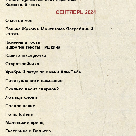
Каменный гость
СЕНТЯБРЬ 2024
Счастье моё
Ванька Жуков и Монтигомо Ястребиный
коготь
Каменный гость
и другие тексты Пушкина
Капитанская дочка
Старая зайчиха
Храбрый петух по имени Али-Баба
Преступление и наказание
Сколько весит сверчок?
Ловѣцъ словъ
Превращение
Homo ludens
Маленький принц
Екатерина и Вольтер