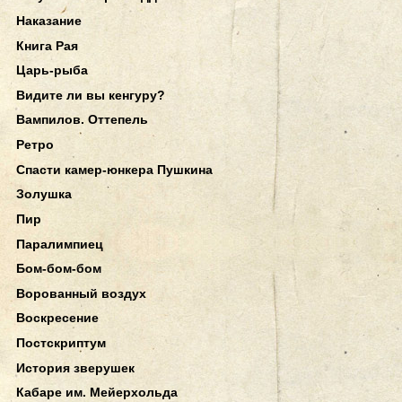
Наказание
Книга Рая
Царь-рыба
Видите ли вы кенгуру?
Вампилов. Оттепель
Ретро
Спасти камер-юнкера Пушкина
Золушка
Пир
Паралимпиец
Бом-бом-бом
Ворованный воздух
Воскресение
Постскриптум
История зверушек
Кабаре им. Мейерхольда