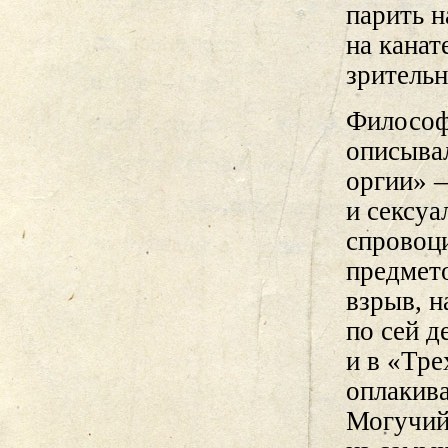
парить н
на канат
зритель
Философ
описыва
оргии» —
и сексу
спровоц
предмето
взрыв, 
по сей д
и в «Тре
оплакива
Могучий