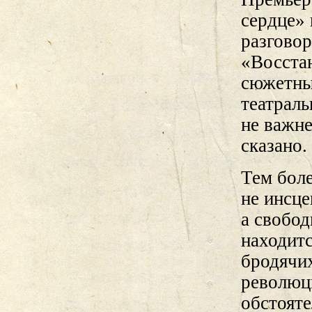
сердце» 
разговор
«Восстан
сюжетные
театраль
не важне
сказано.
Тем бол
не инсц
а свобод
находитс
бродячи
революц
обстояте