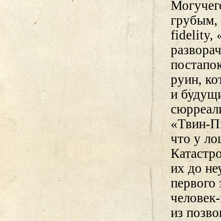
Могучег
грубым, 
fidelity
развора
постапо
руин, к
и будущи
сюрреали
«Твин-Пи
что у ло
Катастро
их до н
первого
человек
из позво