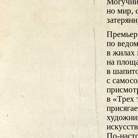
Могучий 
но мир,
затерянн
Премьеру
по ведо
в жилах 
на площ
в шапит
с самос
присмотр
в «Трех 
присягае
художни
искусств
По-наст