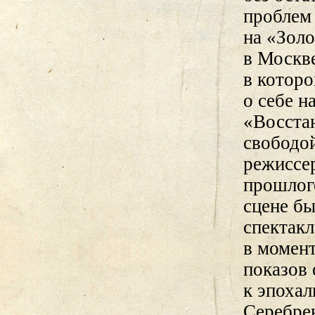
проблем
на «Золо
в Москве
в которо
о себе н
«Восста
свободо
режиссе
прошлог
сцене б
спектакл
в момент
показов
к эпоха
Серебре