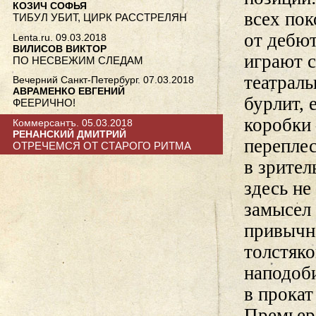
КОЗИЧ СОФЬЯ
всех по
ТИБУЛ УБИТ, ЦИРК РАССТРЕЛЯН
от дебют
Lenta.ru. 09.03.2018
ВИЛИСОВ ВИКТОР
играют с
ПО НЕСВЕЖИМ СЛЕДАМ
театраль
Вечерний Санкт-Петербург. 07.03.2018
АВРАМЕНКО ЕВГЕНИЙ
бурлит, 
ФЕЕРИЧНО!
коробки
Коммерсантъ. 05.03.2018
РЕНАНСКИЙ ДМИТРИЙ
переплес
ОТРЕЧЕМСЯ ОТ СТАРОГО РИТМА
в зрител
здесь н
замысел 
привычно
толстяко
наподоб
в прока
Премьер