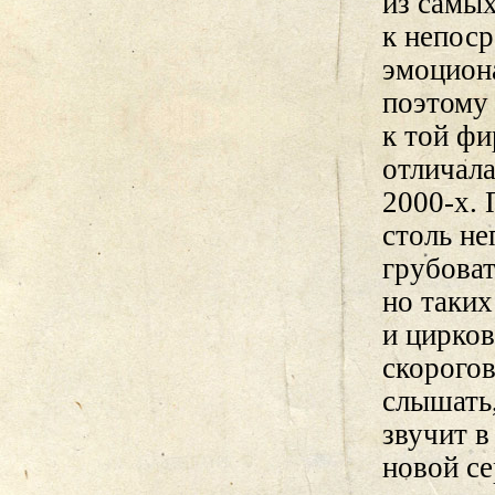
из самы
к непоср
эмоцион
поэтому 
к той фи
отличал
2000-х.
столь н
грубова
но таки
и цирко
скорогов
слышать,
звучит в
новой се