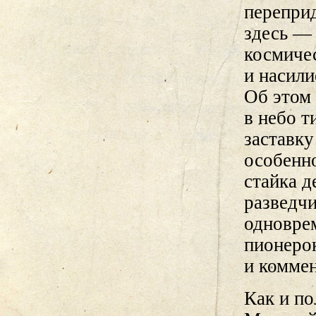
перепри
здесь — 
космиче
и насили
Об этом
в небо т
заставку
особенно
стайка д
разведч
одновре
пионерок
и коммен
Как и п