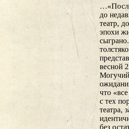
…«После 
до недав
театр, д
эпохи жи
сыграно.
толстяк
представ
весной 2
Могучий
ожидани
что «все
с тех по
театра, 
идентичн
без оста