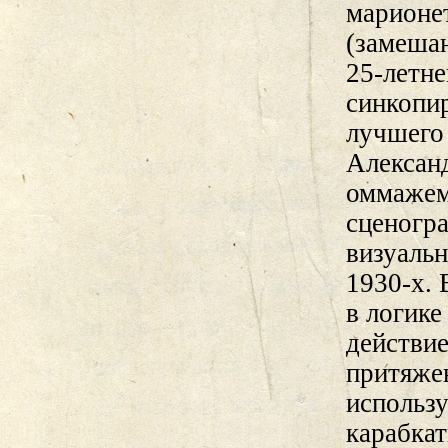
марионе
(замеша
25-летн
синкопи
лучшего
Алексан
оммажем
сценогр
визуаль
1930-х. 
в логик
действие
притяжен
использу
карабкат