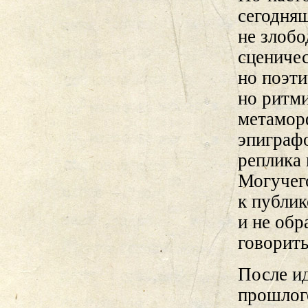
сегодня
не злобо
сценичес
но поэти
но ритми
метамор
эпиграфо
реплика 
Могучег
к публи
и не обр
говорить
После и
прошлого