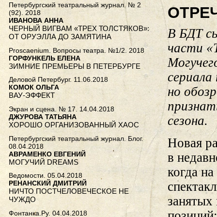
Петербургский театральный журнал. № 2
ОТРЕ
(92). 2018
ИВАНОВА АННА
ЧЕРНЫЙ ВИГВАМ «ТРЕХ ТОЛСТЯКОВ»:
В БДТ с
ОТ ОРУЭЛЛА ДО ЗАМЯТИНА
части «
Proscaenium. Вопросы театра. №1/2. 2018
ГОРФУНКЕЛЬ ЕЛЕНА
Могучег
ЗИМНИЕ ПРЕМЬЕРЫ В ПЕТЕРБУРГЕ
сериала
Деловой Петербург. 11.06.2018
КОМОК ОЛЬГА
но обоз
ВАУ-ЭФФЕКТ
признат
Экран и сцена. № 17. 14.04.2018
ДЖУРОВА ТАТЬЯНА
сезона.
ХОРОШО ОРГАНИЗОВАННЫЙ ХАОС
Петербургский театральный журнал. Блог.
Новая р
08.04.2018
АВРАМЕНКО ЕВГЕНИЙ
в недавн
МОГУЧИЙ DREAMS
когда на
Ведомости. 05.04.2018
РЕНАНСКИЙ ДМИТРИЙ
спектак
НИЧТО ПОСТЧЕЛОВЕЧЕСКОЕ НЕ
занятых 
ЧУЖДО
позиций
Фонтанка.Ру. 04.04.2018