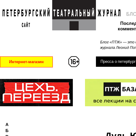
БЛ
После
коммен
Блог «ПТЖ» — это 
журнала Леонид Поп
Пресса о петербург
Интернет-магазин
А
Б
Дудь 