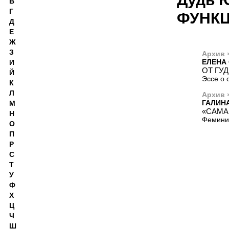
В
Г
ФУНКЦ
Д
Е
Ж
З
Архив 
ЕЛЕНА
И
ОТ ГУ
Й
Эссе о 
К
Л
Архив 
ГАЛИН
М
«САМА
Н
Фемини
О
П
Р
С
Т
У
Ф
Х
Ц
Ч
Ш