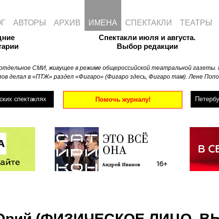
ОГ
АВТОРЫ
АРХИВ
ИМЕНА
СПЕКТАКЛИ
ТЕАТРЫ
дние
Спектакли июля и августа.
тарии
Выбор редакции
отдельное СМИ, живущее в режиме общероссийской театральной газеты. 
ов делал в «ПТЖ» раздел «Фигаро» (Фигаро здесь, Фигаро там). Лене Попо
ских спектаклях
Петербу
Помочь журналу!
Юрий (ФИЗИЧЕСКОЕ ЛИЦО,